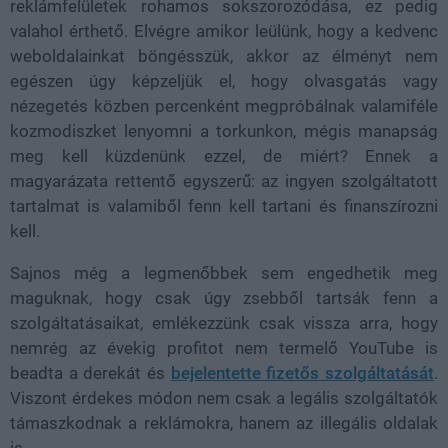
reklámfelületek rohamos sokszorozódása, ez pedig
valahol érthető. Elvégre amikor leülünk, hogy a kedvenc
weboldalainkat böngésszük, akkor az élményt nem
egészen úgy képzeljük el, hogy olvasgatás vagy
nézegetés közben percenként megpróbálnak valamiféle
kozmodiszket lenyomni a torkunkon, mégis manapság
meg kell küzdenünk ezzel, de miért? Ennek a
magyarázata rettentő egyszerű: az ingyen szolgáltatott
tartalmat is valamiből fenn kell tartani és finanszírozni
kell.
Sajnos még a legmenőbbek sem engedhetik meg
maguknak, hogy csak úgy zsebből tartsák fenn a
szolgáltatásaikat, emlékezzünk csak vissza arra, hogy
nemrég az évekig profitot nem termelő YouTube is
beadta a derekát és
bejelentette fizetős szolgáltatását
.
Viszont érdekes módon nem csak a legális szolgáltatók
támaszkodnak a reklámokra, hanem az illegális oldalak