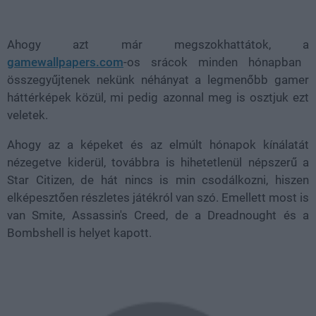
Loaded
:
Unmute
37.42%
Ahogy azt már megszokhattátok, a
gamewallpapers.com
-os srácok minden hónapban
összegyűjtenek nekünk néhányat a legmenőbb gamer
háttérképek közül, mi pedig azonnal meg is osztjuk ezt
veletek.
Ahogy az a képeket és az elmúlt hónapok kínálatát
nézegetve kiderül, továbbra is hihetetlenül népszerű a
Star Citizen, de hát nincs is min csodálkozni, hiszen
elképesztően részletes játékról van szó. Emellett most is
van Smite, Assassin's Creed, de a Dreadnought és a
Bombshell is helyet kapott.