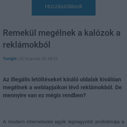
Hozzászólások
Remekül megélnek a kalózok a
reklámokból
Tonight
|
2016 január 28. 08:25
Az illegális letöltéseket kínáló oldalak kiválóan
megélnek a weblapjaikon lévő reklámokból. De
mennyire van ez mégis rendben?
Loaded
:
Unmute
29.05%
A modern internetezés egyik legnagyobb problémája a