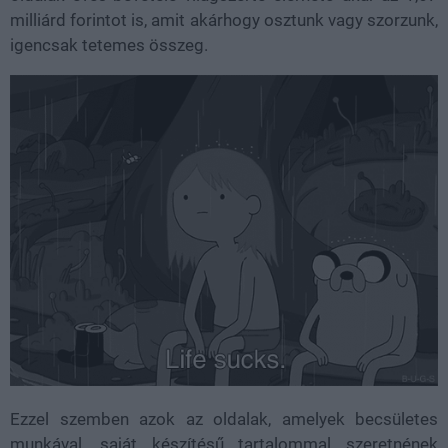
milliárd forintot is, amit akárhogy osztunk vagy szorzunk,
igencsak tetemes összeg.
Ezzel szemben azok az oldalak, amelyek becsületes
munkával, saját készítésű tartalommal szeretnének