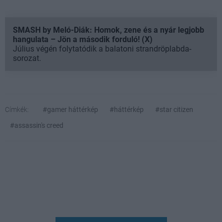
SMASH by Meló-Diák: Homok, zene és a nyár legjobb
hangulata – Jön a második forduló! (X)
Július végén folytatódik a balatoni strandröplabda-
sorozat.
Címkék:
#gamer háttérkép
#háttérkép
#star citizen
#assassin's creed