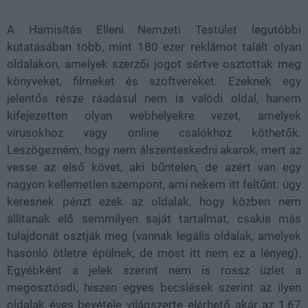
A Hamisítás Elleni Nemzeti Testület legutóbbi
kutatásában több, mint 180 ezer reklámot talált olyan
oldalakon, amelyek szerzői jogot sértve osztottak meg
könyveket, filmeket és szoftvereket. Ezeknek egy
jelentős része ráadásul nem is valódi oldal, hanem
kifejezetten olyan webhelyekre vezet, amelyek
vírusokhoz vagy online csalókhoz köthetők.
Leszögezném, hogy nem álszenteskedni akarok, mert az
vesse az első követ, aki bűntelen, de azért van egy
nagyon kellemetlen szempont, ami nekem itt feltűnt: úgy
keresnek pénzt ezek az oldalak, hogy közben nem
állítanak elő semmilyen saját tartalmat, csakis más
tulajdonát osztják meg (vannak legális oldalak, amelyek
hasonló ötletre épülnek, de most itt nem ez a lényeg).
Egyébként a jelek szerint nem is rossz üzlet a
megosztósdi, hiszen egyes becslések szerint az ilyen
oldalak éves bevétele világszerte elérhető akár az 1,67