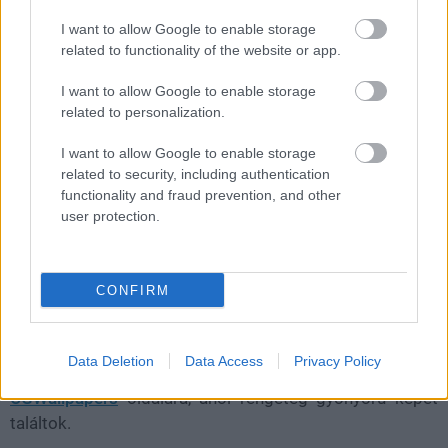
I want to allow Google to enable storage
related to functionality of the website or app.
I want to allow Google to enable storage
related to personalization.
I want to allow Google to enable storage
related to security, including authentication
functionality and fraud prevention, and other
user protection.
CONFIRM
Ha további képeket akartok, ráadásul nem csak gamer
Data Deletion
Data Access
Privacy Policy
témában, akkor érdemes felnézni a megújult
CGWallpapers
oldalára, ahol rengeteg gyönyörű képet
találtok.