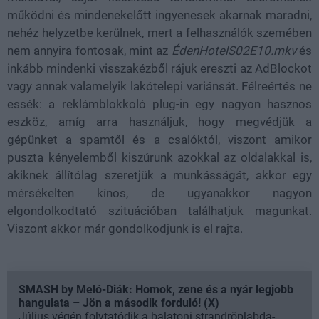
működni és mindenekelőtt ingyenesek akarnak maradni,
nehéz helyzetbe kerülnek, mert a felhasználók szemében
nem annyira fontosak, mint az
ÉdenHotelS02E10.mkv
és
inkább mindenki visszakézből rájuk ereszti az AdBlockot
vagy annak valamelyik lakótelepi variánsát. Félreértés ne
essék: a reklámblokkoló plug-in egy nagyon hasznos
eszköz, amíg arra használjuk, hogy megvédjük a
gépünket a spamtől és a csalóktól, viszont amikor
puszta kényelemből kiszúrunk azokkal az oldalakkal is,
akiknek állítólag szeretjük a munkásságát, akkor egy
mérsékelten kínos, de ugyanakkor nagyon
elgondolkodtató szituációban találhatjuk magunkat.
Viszont akkor már gondolkodjunk is el rajta.
SMASH by Meló-Diák: Homok, zene és a nyár legjobb
hangulata – Jön a második forduló! (X)
Július végén folytatódik a balatoni strandröplabda-