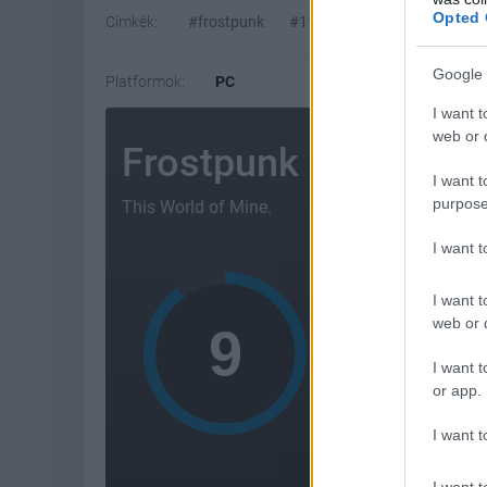
Opted 
Címkék:
#frostpunk
#11 bit studios
#this war 
Google 
Platformok:
PC
I want t
web or d
Frostpunk
I want t
purpose
This World of Mine.
I want 
AMI 
I want t
Innovat
web or d
Innovat
I want t
or app.
Kihívás
I want t
Remek 
I want t