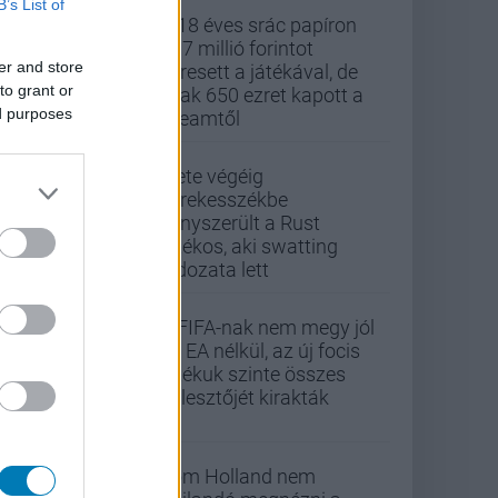
B’s List of
A 18 éves srác papíron
437 millió forintot
er and store
keresett a játékával, de
to grant or
csak 650 ezret kapott a
ed purposes
Steamtől
Élete végéig
kerekesszékbe
kényszerült a Rust
játékos, aki swatting
áldozata lett
A FIFA-nak nem megy jól
az EA nélkül, az új focis
játékuk szinte összes
fejlesztőjét kirakták
Tom Holland nem