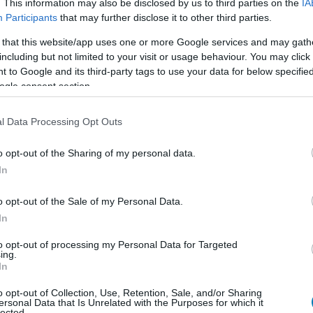
. This information may also be disclosed by us to third parties on the
IA
Participants
that may further disclose it to other third parties.
 that this website/app uses one or more Google services and may gath
including but not limited to your visit or usage behaviour. You may click 
 to Google and its third-party tags to use your data for below specifi
ogle consent section.
l Data Processing Opt Outs
o opt-out of the Sharing of my personal data.
In
ber 19-én jelenik meg PC-re.
o opt-out of the Sale of my Personal Data.
In
to opt-out of processing my Personal Data for Targeted
b hangulata – Jön a második forduló! (X)
ing.
sorozat.
In
o opt-out of Collection, Use, Retention, Sale, and/or Sharing
ersonal Data that Is Unrelated with the Purposes for which it
lected.