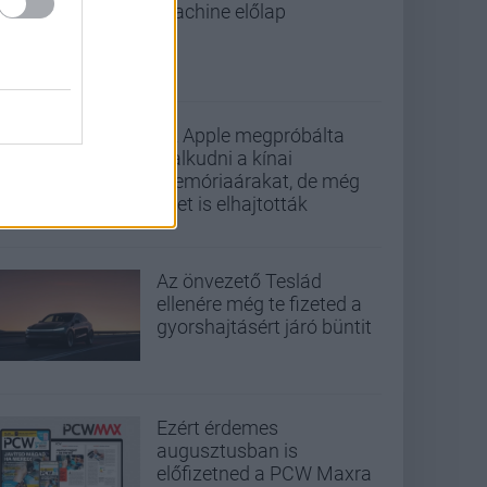
Machine előlap
Az Apple megpróbálta
lealkudni a kínai
memóriaárakat, de még
őket is elhajtották
Az önvezető Teslád
ellenére még te fizeted a
gyorshajtásért járó büntit
Ezért érdemes
augusztusban is
előfizetned a PCW Maxra