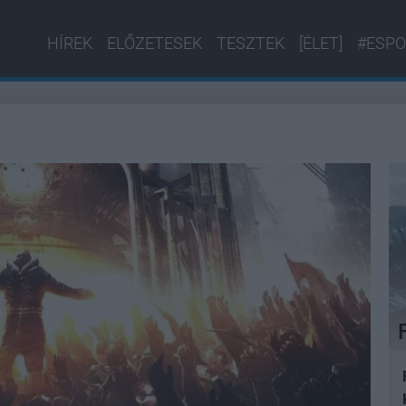
HÍREK
ELŐZETESEK
TESZTEK
[ÉLET]
#ESPO