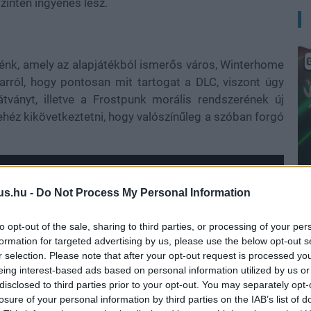
zintén ingyenes lesz.
lénk, amely az alapjátékból ismerős város, Winterhome
 arról, hogy pontosan mit tartogat a DLC, viszont úgy
 látványt, illetve a Frostpunk morális rendszerének új
éz kikövetkeztetni, hogy valószínűleg a szóban forgó
us.hu -
Do Not Process My Personal Information
E
to opt-out of the sale, sharing to third parties, or processing of your per
formation for targeted advertising by us, please use the below opt-out s
r selection. Please note that after your opt-out request is processed y
eing interest-based ads based on personal information utilized by us or
disclosed to third parties prior to your opt-out. You may separately opt-
losure of your personal information by third parties on the IAB’s list of