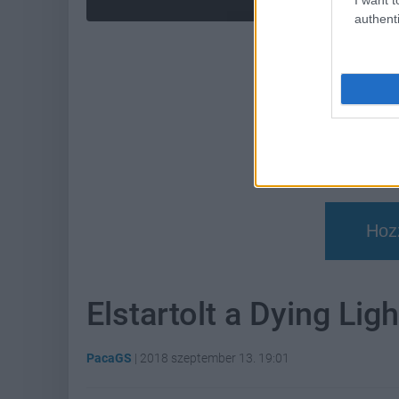
authenti
Hoz
Elstartolt a Dying Lig
PacaGS
|
2018 szeptember 13. 19:01