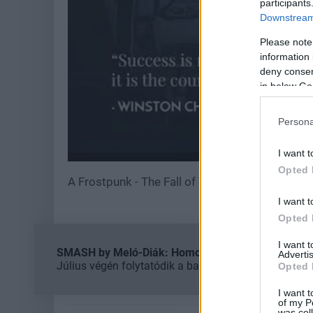
participants
Downstream 
Please note
information 
deny consent
in below Go
Persona
I want t
Opted 
A Frostpunk - The Fall of Winterhome szeptem
I want t
Opted 
I want 
SMASH by Meló-Diák: Homok, zene és a nyár legjob
Advertis
Július végén folytatódik a balatoni strandröplabda-
Opted 
I want t
of my P
was col