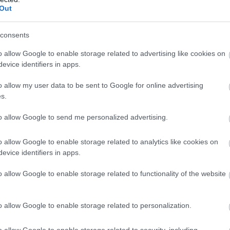
Out
of mine
#fall of winterhome
consents
o allow Google to enable storage related to advertising like cookies on
evice identifiers in apps.
o allow my user data to be sent to Google for online advertising
s.
to allow Google to send me personalized advertising.
TETSZETT
AMI NEM
TETSZETT
o allow Google to enable storage related to analytics like cookies on
ív városépítés
evice identifiers in apps.
Kevés törvény
ív túlélőjáték
o allow Google to enable storage related to functionality of the website
Felejthető audiorész
t jelentő játékmenet
o allow Google to enable storage related to personalization.
grafika
o allow Google to enable storage related to security, including