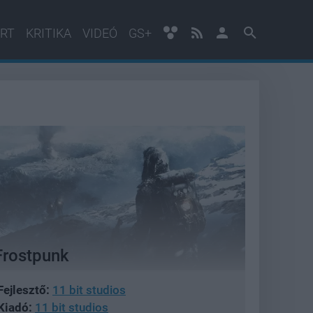
RT
KRITIKA
VIDEÓ
GS+
Frostpunk
Fejlesztő:
11 bit studios
Kiadó:
11 bit studios