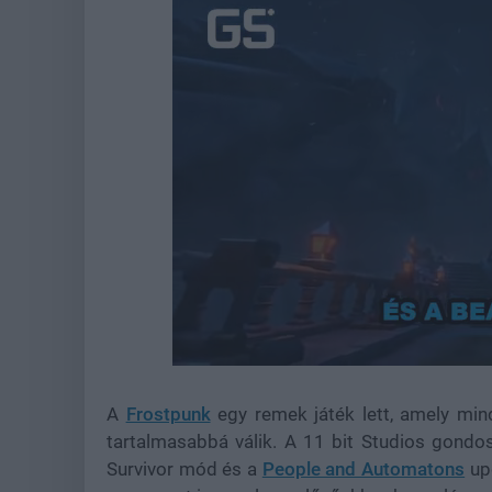
Unmute
A
Frostpunk
egy remek játék lett, amely min
tartalmasabbá válik. A 11 bit Studios gondos
Survivor mód és a
People and Automatons
up