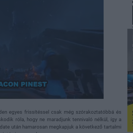
Loaded
:
100.00%
den egyes frissítéssel csak még szórakoztatóbbá és
kodik róla, hogy ne maradjunk tennivaló nélkül, így a
date után hamarosan megkapjuk a következő tartalmi