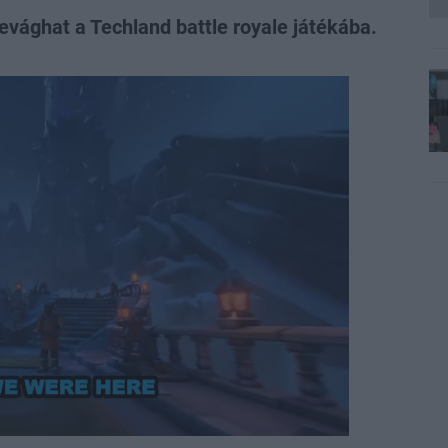
evághat a Techland battle royale játékába.
ed
:
7%