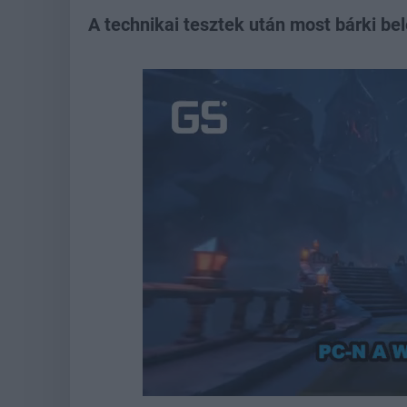
A technikai tesztek után most bárki bel
Load
Unmute
82.8