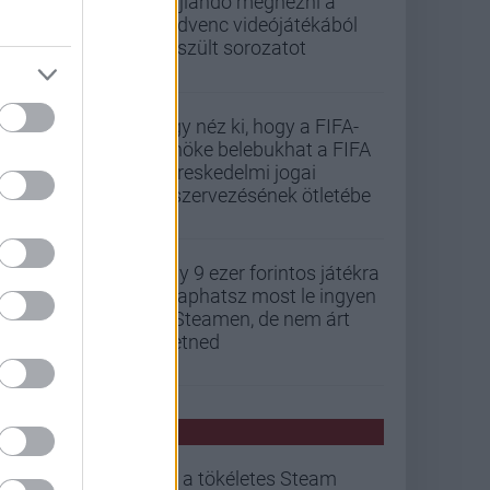
hajlandó megnézni a
kedvenc videójátékából
készült sorozatot
Úgy néz ki, hogy a FIFA-
elnöke belebukhat a FIFA
kereskedelmi jogai
kiszervezésének ötletébe
Egy 9 ezer forintos játékra
csaphatsz most le ingyen
a Steamen, de nem árt
sietned
PCW HÍREK
Ez a tökéletes Steam