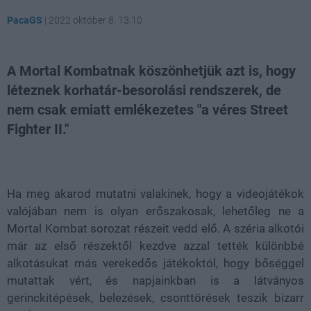
PacaGS
|
2022 október 8. 13:10
A Mortal Kombatnak köszönhetjük azt is, hogy
léteznek korhatár-besorolási rendszerek, de
nem csak emiatt emlékezetes "a véres Street
Fighter II."
Loaded
:
Unmute
37.84%
Ha meg akarod mutatni valakinek, hogy a videojátékok
valójában nem is olyan erőszakosak, lehetőleg ne a
Mortal Kombat sorozat részeit vedd elő. A széria alkotói
már az első részektől kezdve azzal tették különbbé
alkotásukat más verekedős játékoktól, hogy bőséggel
mutattak vért, és napjainkban is a látványos
gerinckitépések, belezések, csonttörések teszik bizarr