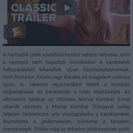
A harmadik játék esetében történt néhány változás, amit
a rajongók nem fogadtak örömködve. A karakterek
felhozatalából kikerültek olyan közönségkedvencek,
mint Scorpion, Kitana vagy Baraka, és megjelent számos
újonc is, valamint egyszerűbbé tették a kombók
végrehajtását, és bevezették a futás lehetőségét. Az
elkövetett hibákat az Ultimate Mortal Kombat 3-mal
sikerült részben, a Mortal Kombat Trilogyval pedig
teljesen helyrehozni, ami visszapakolta a karaktereket,
finomította a játékmenetet, bővítette a tartalom
mennyiségét. Előbbi még az árkádos játékosoknak szólt,