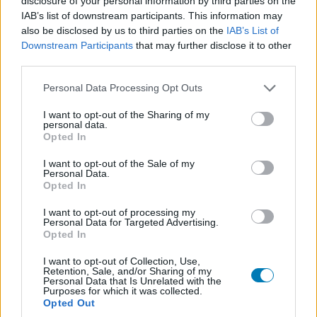
disclosure of your personal information by third parties on the
IAB’s list of downstream participants. This information may
Mindent figyelembe véve kijelenthető, hogy a FIFA 23 egy
also be disclosed by us to third parties on the
IAB’s List of
kifejezetten jó játék lett, ha el tudjuk engedni, hogy már
Downstream Participants
that may further disclose it to other
régen csak az Ultimate Team kap igazi figyelmet a
third parties.
fejlesztőktől. A foci élvezetesebb mint tavaly, a játék
Please note that this website/app uses one or more Google
Personal Data Processing Opt Outs
nagyon jól néz ki, sokkal életszerűbb lett a dinamika is, a
services and may gather and store information including but
csomagnyitogatás pedig még addiktívabb a felfele
not limited to your visit or usage behaviour. You may click to
I want to opt-out of the Sharing of my
personal data.
grant or deny consent to Google and its third-party tags to
pörgő OVR értékeléstől.
Opted In
use your data for below specified purposes in below Google
consent section.
I want to opt-out of the Sale of my
Personal Data.
Opted In
I want to opt-out of processing my
Personal Data for Targeted Advertising.
Opted In
I want to opt-out of Collection, Use,
Retention, Sale, and/or Sharing of my
Personal Data that Is Unrelated with the
Purposes for which it was collected.
Opted Out