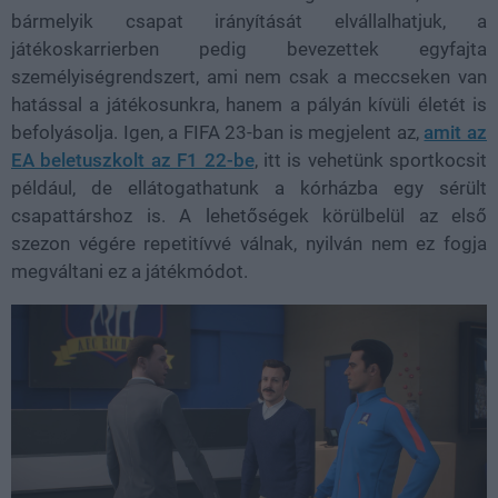
bármelyik csapat irányítását elvállalhatjuk, a
játékoskarrierben pedig bevezettek egyfajta
személyiségrendszert, ami nem csak a meccseken van
hatással a játékosunkra, hanem a pályán kívüli életét is
befolyásolja. Igen, a FIFA 23-ban is megjelent az,
amit az
EA beletuszkolt az F1 22-be
, itt is vehetünk sportkocsit
például, de ellátogathatunk a kórházba egy sérült
csapattárshoz is. A lehetőségek körülbelül az első
szezon végére repetitívvé válnak, nyilván nem ez fogja
megváltani ez a játékmódot.