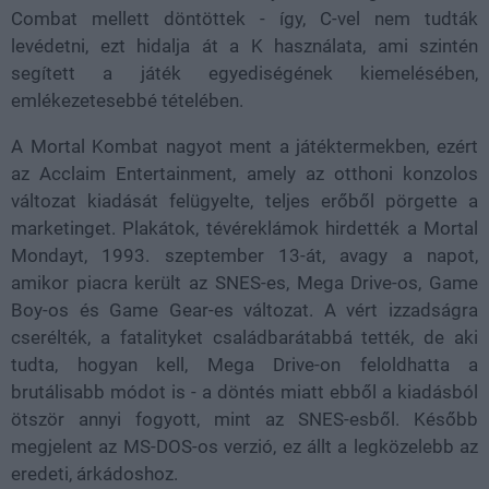
Combat mellett döntöttek - így, C-vel nem tudták
levédetni, ezt hidalja át a K használata, ami szintén
segített a játék egyediségének kiemelésében,
emlékezetesebbé tételében.
A Mortal Kombat nagyot ment a játéktermekben, ezért
az Acclaim Entertainment, amely az otthoni konzolos
változat kiadását felügyelte, teljes erőből pörgette a
marketinget. Plakátok, tévéreklámok hirdették a Mortal
Mondayt, 1993. szeptember 13-át, avagy a napot,
amikor piacra került az SNES-es, Mega Drive-os, Game
Boy-os és Game Gear-es változat. A vért izzadságra
cserélték, a fatalityket családbarátabbá tették, de aki
tudta, hogyan kell, Mega Drive-on feloldhatta a
brutálisabb módot is - a döntés miatt ebből a kiadásból
ötször annyi fogyott, mint az SNES-esből. Később
megjelent az MS-DOS-os verzió, ez állt a legközelebb az
eredeti, árkádoshoz.