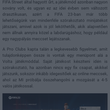
FIFA Street által hagyott űrt, a játékmód azonban nagyon
sovány volt, és ugyan ez az idei évben sem változott
drasztikusan, azért a FIFA 23-ban már több
lehetőségünk van mindenféle szórakoztató minijátékot
játszani, amivel azok is jól leköthetők, akik alapvetően
nem állnak annyira közel a labdarúgáshoz, hogy például
egy nagypályás meccset lejátszanak.
A Pro Clubs kapta talán a legkevesebb figyelmet, amit
tulajdonképpen össze is vontak egy menüpont alá a
Volta játékmóddal. Saját játékost készíteni idén is
szórakoztató, ha azonban nincs egy fix csapat, akikkel
játszunk, sokszor inkább idegesítőek az online meccsek,
ahol az MI próbálja összehangolni a mozgását a 4-5
valós játékossal.