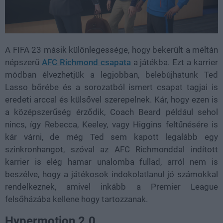
A FIFA 23 másik különlegessége, hogy bekerült a méltán
népszerű
AFC Richmond csapata
a játékba. Ezt a karrier
módban élvezhetjük a legjobban, belebújhatunk Ted
Lasso bőrébe és a sorozatból ismert csapat tagjai is
eredeti arccal és külsővel szerepelnek. Kár, hogy ezen is
a középszerűség érződik, Coach Beard például sehol
nincs, így Rebecca, Keeley, vagy Higgins feltűnésére is
kár várni, de még Ted sem kapott legalább egy
szinkronhangot, szóval az AFC Richmonddal indított
karrier is elég hamar unalomba fullad, arról nem is
beszélve, hogy a játékosok indokolatlanul jó számokkal
rendelkeznek, amivel inkább a Premier League
felsőházába kellene hogy tartozzanak.
Hypermotion 2.0