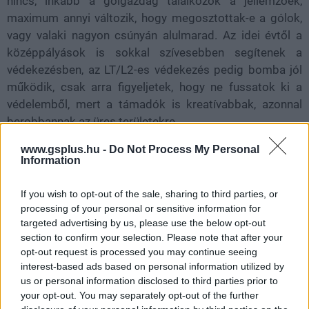
nincs, inkább a gólgazdag találkozók a jellemzőek,
maximum annyi változik, hogy megosztottak-e a gólok,
vagy valaki nagyon csúnyán alulmarad. Az idei évtől a
középpályások is sokkal szívesebben segítenek a
védekezésben, az LT/L2-es védekezés pedig bomba jól
működik, csak arra figyeljetek, hogy ne fussatok ki a
védelemből, mert a támadók is kreatívabbak, azonnal
berobbannak az üres területekre.
www.gsplus.hu -
Do Not Process My Personal
Information
Olvasd telefonon csak a legfontosabb híreket!
Semmi spam, csak napi 2-3 értesítés Viberen, hogy
If you wish to opt-out of the sale, sharing to third parties, or
képben maradj a játék- és filmvilág, a geek kultúra
processing of your personal or sensitive information for
targeted advertising by us, please use the below opt-out
legérdekesebb híreivel.
section to confirm your selection. Please note that after your
opt-out request is processed you may continue seeing
Feliratkozom
interest-based ads based on personal information utilized by
us or personal information disclosed to third parties prior to
your opt-out. You may separately opt-out of the further
Utolsó támadás