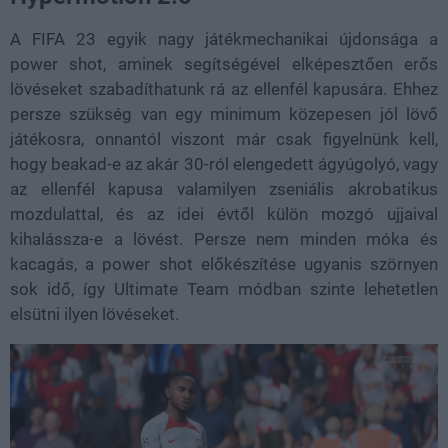
A FIFA 23 egyik nagy játékmechanikai újdonsága a
power shot, aminek segítségével elképesztően erős
lövéseket szabadíthatunk rá az ellenfél kapusára. Ehhez
persze szükség van egy minimum közepesen jól lövő
játékosra, onnantól viszont már csak figyelnünk kell,
hogy beakad-e az akár 30-ról elengedett ágyúgolyó, vagy
az ellenfél kapusa valamilyen zseniális akrobatikus
mozdulattal, és az idei évtől külön mozgó ujjaival
kihalássza-e a lövést. Persze nem minden móka és
kacagás, a power shot előkészítése ugyanis szörnyen
sok idő, így Ultimate Team módban szinte lehetetlen
elsütni ilyen lövéseket.