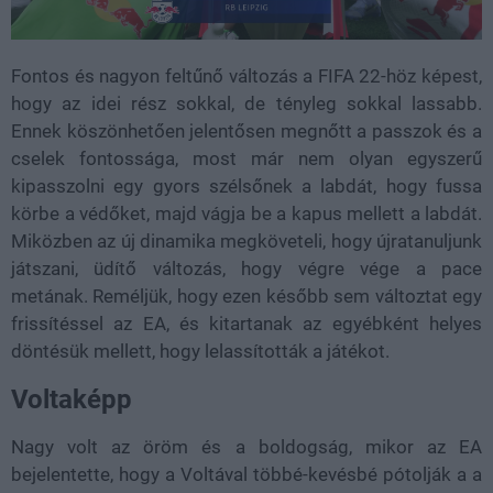
Fontos és nagyon feltűnő változás a FIFA 22-höz képest,
hogy az idei rész sokkal, de tényleg sokkal lassabb.
Ennek köszönhetően jelentősen megnőtt a passzok és a
cselek fontossága, most már nem olyan egyszerű
kipasszolni egy gyors szélsőnek a labdát, hogy fussa
körbe a védőket, majd vágja be a kapus mellett a labdát.
Miközben az új dinamika megköveteli, hogy újratanuljunk
játszani, üdítő változás, hogy végre vége a pace
metának. Reméljük, hogy ezen később sem változtat egy
frissítéssel az EA, és kitartanak az egyébként helyes
döntésük mellett, hogy lelassították a játékot.
Voltaképp
Nagy volt az öröm és a boldogság, mikor az EA
bejelentette, hogy a Voltával többé-kevésbé pótolják a a