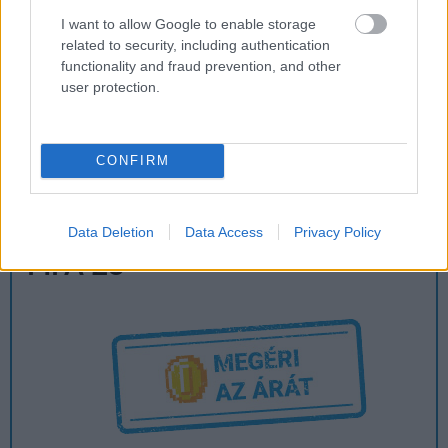
Július végén folytatódik a balatoni strandröplabda-
I want to allow Google to enable storage
sorozat.
related to security, including authentication
functionality and fraud prevention, and other
user protection.
Címkék:
#ea
#fifa 23
#teszt
CONFIRM
Platformok:
Nintendo Switch
PC
PlayStation 4
PlayStation 5
Xbox One
Xbox Series X
Data Deletion
Data Access
Privacy Policy
FIFA 23