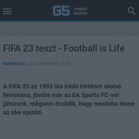
FIFA 23 teszt - Football is Life
MattMadzz
|
2022 október 8. 19:32
A FIFA 23 az 1993 óta íródó történet utolsó
felvonása, jövőre már az EA Sports FC-vel
játszunk, mégsem érződik, hogy mostoha lenne
az idei epizód.
Loaded
:
Unmute
21.86%