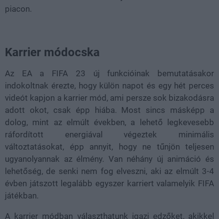
piacon.
Karrier módocska
Az EA a FIFA 23 új funkcióinak bemutatásakor
indokoltnak érezte, hogy külön napot és egy hét perces
videót kapjon a karrier mód, ami persze sok bizakodásra
adott okot, csak épp hiába. Most sincs másképp a
dolog, mint az elmúlt években, a lehető legkevesebb
ráfordított energiával végeztek minimális
változtatásokat, épp annyit, hogy ne tűnjön teljesen
ugyanolyannak az élmény. Van néhány új animáció és
lehetőség, de senki nem fog elveszni, aki az elmúlt 3-4
évben játszott legalább egyszer karriert valamelyik FIFA
játékban.
A karrier módban választhatunk igazi edzőket, akikkel