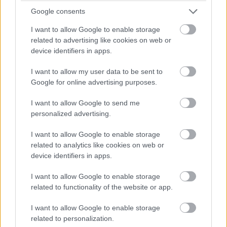
Google consents
Annak köszönhetően, hogy ezúttal az átlagot tekintve
I want to allow Google to enable storage
alacsonyabbak az értékelések megjelenéskor,
related to advertising like cookies on web or
bizakodhatunk, hogy az Ultimate Team is tovább kitart
device identifiers in apps.
majd, és nem fogunk már januárban olyan OP lapokkal
rohangálni (vagy szembenézni), akiknek bérelt a helye a
I want to allow my user data to be sent to
Google for online advertising purposes.
következő rész megjelenéséig a csapatban.
I want to allow Google to send me
Miközben még hónapokig nagy hype lesz a FIFA 23
personalized advertising.
körül, már most csendben izgatja a fantáziánkat, hogy
milyen hatalmas újdonságokkal készül majd az EA az új
I want to allow Google to enable storage
fejezetre az EA Sports FC-vel, ami nevében változik,
related to analytics like cookies on web or
device identifiers in apps.
minden más azonban a már jól ismert ösvényen halad
tovább.
I want to allow Google to enable storage
related to functionality of the website or app.
I want to allow Google to enable storage
SMASH by Meló-Diák: Homok, zene és a nyár legjobb
related to personalization.
hangulata – Jön a második forduló! (X)