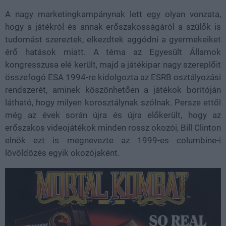
A nagy marketingkampánynak lett egy olyan vonzata,
hogy a játékról és annak erőszakosságáról a szülők is
tudomást szereztek, elkezdtek aggódni a gyermekeiket
érő hatások miatt. A téma az Egyesült Államok
kongresszusa elé került, majd a játékipar nagy szereplőit
összefogó ESA 1994-re kidolgozta az ESRB osztályozási
rendszerét, aminek köszönhetően a játékok borítóján
látható, hogy milyen korosztálynak szólnak. Persze ettől
még az évek során újra és újra előkerült, hogy az
erőszakos videojátékok minden rossz okozói, Bill Clinton
elnök ezt is megnevezte az 1999-es columbine-i
lövöldözés egyik okozójaként.