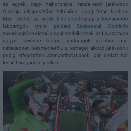
és egyéb, nagy hajkoronával rendelkező játékosok
frizurája elképesztően feltűnően lobog futás közben.
Más kérdés az arcok kidolgozottsága, a legnagyobb
labdarúgók (
mint például Szoboszlai Dominik
)
zavarbaejtően élethű arccal rendelkeznek, az EA számára
eggyel kevésbé fontos labdarúgók azonban már
nehezebben felismerhetők, a tömeget alkotó játékosok
pedig kifejezetten azonosíthatatlanok, bár emiatt kár
lenne haragudni a játékra.