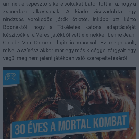
aminek elképesztő sikere sokakat bátorított arra, hogy a
zsánerben alkossanak. A kiadó visszadobta egy
nindzsás verekedős játék ötletét, inkább azt kérte
Boonéktól, hogy a Tökéletes katona adaptációját
készítsék el a Véres játékból vett elemekkel, benne Jean-
Claude Van Damme digitális másával. Ez meghiúsult,
mivel a színész akkor már egy másik céggel tárgyalt egy
végül meg nem jelent játékban való szerepeltetéséről.