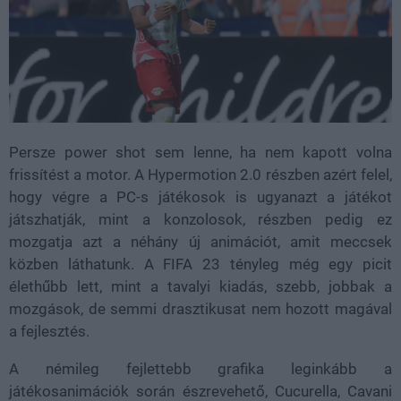
Persze power shot sem lenne, ha nem kapott volna
frissítést a motor. A Hypermotion 2.0 részben azért felel,
hogy végre a PC-s játékosok is ugyanazt a játékot
játszhatják, mint a konzolosok, részben pedig ez
mozgatja azt a néhány új animációt, amit meccsek
közben láthatunk. A FIFA 23 tényleg még egy picit
élethűbb lett, mint a tavalyi kiadás, szebb, jobbak a
mozgások, de semmi drasztikusat nem hozott magával
a fejlesztés.
A némileg fejlettebb grafika leginkább a
játékosanimációk során észrevehető, Cucurella, Cavani