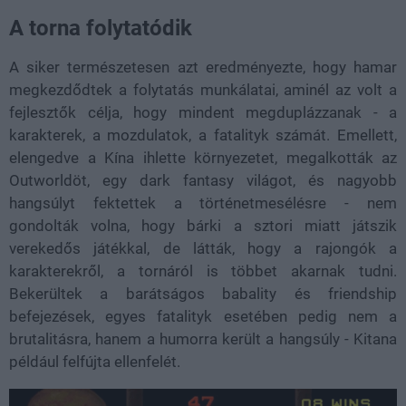
A torna folytatódik
A siker természetesen azt eredményezte, hogy hamar
megkezdődtek a folytatás munkálatai, aminél az volt a
fejlesztők célja, hogy mindent megduplázzanak - a
karakterek, a mozdulatok, a fatalityk számát. Emellett,
elengedve a Kína ihlette környezetet, megalkották az
Outworldöt, egy dark fantasy világot, és nagyobb
hangsúlyt fektettek a történetmesélésre - nem
gondolták volna, hogy bárki a sztori miatt játszik
verekedős játékkal, de látták, hogy a rajongók a
karakterekről, a tornáról is többet akarnak tudni.
Bekerültek a barátságos babality és friendship
befejezések, egyes fatalityk esetében pedig nem a
brutalitásra, hanem a humorra került a hangsúly - Kitana
például felfújta ellenfelét.