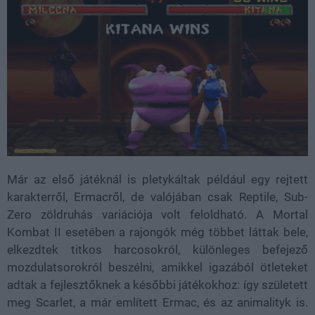
Már az első játéknál is pletykáltak például egy rejtett
karakterről, Ermacről, de valójában csak Reptile, Sub-
Zero zöldruhás variációja volt feloldható. A Mortal
Kombat II esetében a rajongók még többet láttak bele,
elkezdtek titkos harcosokról, különleges befejező
mozdulatsorokról beszélni, amikkel igazából ötleteket
adtak a fejlesztőknek a későbbi játékokhoz: így született
meg Scarlet, a már említett Ermac, és az animalityk is.