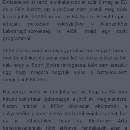
Évtizedeken át tartó munkakapcsolat szűnik meg az EA
és a FIFA között, így a jövőben nem jelenik meg több
közös játék, 2023-ban már az EA Sports FC-vel fogunk
játszani, miközben valószínűleg a Nemzetközi
Labdarúgó-szövetség is előáll majd egy saját
programmal.
2022 őszén azonban még egy utolsó körre együtt hívnak
meg bennünket, és ugyan meg lett volna az esélye az EA-
nek, hogy a lőport jövőre tartogassa, idén sem érezzük
úgy, hogy magára hagyták volna a hattyúdalként
megjelent FIFA 23-at.
Na persze senki ne gondolja azt se, hogy az EA nem
készül számtalan újdonsággal a jövő évi megjelenésre,
hiszen miután a PES-t sikeresen eltüntették a
süllyesztőben, most a FIFA által új kihívójuk akadhat, bár
az is kétségtelen, hogy az Electronic Arts
behozhatatlannak tűnő előnnyel rendelkezik ezen a