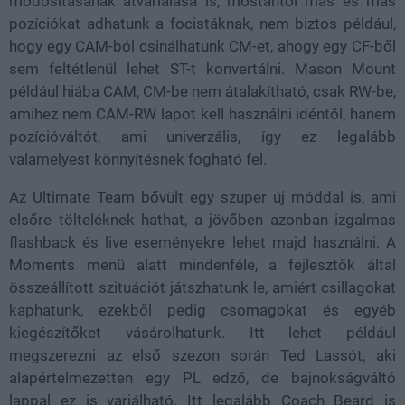
módosításának átvariálása is, mostantól más és más
pozíciókat adhatunk a focistáknak, nem biztos például,
hogy egy CAM-ból csinálhatunk CM-et, ahogy egy CF-ből
sem feltétlenül lehet ST-t konvertálni. Mason Mount
például hiába CAM, CM-be nem átalakítható, csak RW-be,
amihez nem CAM-RW lapot kell használni idéntől, hanem
pozícióváltót, ami univerzális, így ez legalább
valamelyest könnyítésnek fogható fel.
Az Ultimate Team bővült egy szuper új móddal is, ami
elsőre tölteléknek hathat, a jövőben azonban izgalmas
flashback és live eseményekre lehet majd használni. A
Moments menü alatt mindenféle, a fejlesztők által
összeállított szituációt játszhatunk le, amiért csillagokat
kaphatunk, ezekből pedig csomagokat és egyéb
kiegészítőket vásárolhatunk. Itt lehet például
megszerezni az első szezon során Ted Lassót, aki
alapértelmezetten egy PL edző, de bajnokságváltó
lappal ez is variálható. Itt legalább Coach Beard is