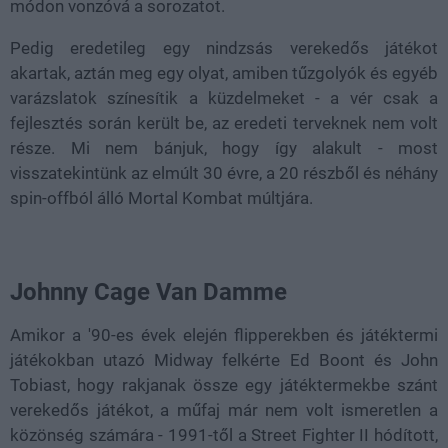
módon vonzóvá a sorozatot.
Pedig eredetileg egy nindzsás verekedős játékot
akartak, aztán meg egy olyat, amiben tűzgolyók és egyéb
varázslatok színesítik a küzdelmeket - a vér csak a
fejlesztés során került be, az eredeti terveknek nem volt
része. Mi nem bánjuk, hogy így alakult - most
visszatekintünk az elmúlt 30 évre, a 20 részből és néhány
spin-offból álló Mortal Kombat múltjára.
Johnny Cage Van Damme
Amikor a '90-es évek elején flipperekben és játéktermi
játékokban utazó Midway felkérte Ed Boont és John
Tobiast, hogy rakjanak össze egy játéktermekbe szánt
verekedős játékot, a műfaj már nem volt ismeretlen a
közönség számára - 1991-től a Street Fighter II hódított,