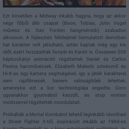
Ezt követően a Midway inkább hagyta, hogy az akkor
négy főből álló csapat (Boon, Tobias, John Vogel
művész és Dan Forden hangmérnök) szabadon
alkosson. A fejlesztés félidejénél bemutatott demóban
hat karakter volt játszható, aztán kaptak még egy kis
időt, ezért hozzáadták Sonyát és Kanót is. Összesen 300
képkockányi animációt rögzítettek Daniel és Carlos
Pesina harcművészek, Elizabeth Malecki színésznő és
Hi-8-as egy kamera segítségével, így a játék karakterei
nem rajzfilmesek, hanem valósághűek lehettek,
amennyire ezt a kor technológiája engedte. Goro
ugyanakkor gyurmából készült, és stop motion
módszerrel rögzítették mozdulatait.
Próbálták a Mortal Kombatot lehető leginkább távolítani
a Street Fighter II-től, inspirációt inkább az 1984-es
Karate Champből és a kínai mitológiából gyűjtöttek, és