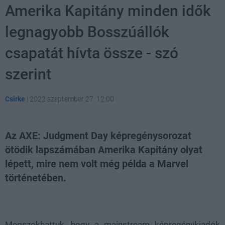
Amerika Kapitány minden idők
legnagyobb Bosszúállók
csapatát hívta össze - szó
szerint
Csirke
|
2022 szeptember 27. 12:00
Az AXE: Judgment Day képregénysorozat
ötödik lapszámában Amerika Kapitány olyat
lépett, mire nem volt még példa a Marvel
történetében.
Loaded
:
Unmute
21.02%
Megszokhattuk, hogy a mainstream képregénykiadók