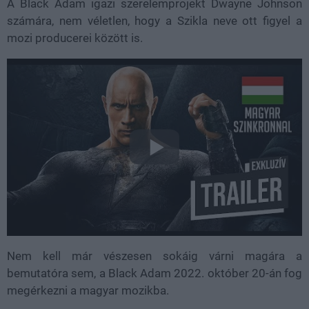
A Black Adam igazi szerelemprojekt Dwayne Johnson
számára, nem véletlen, hogy a Szikla neve ott figyel a
mozi producerei között is.
Nem kell már vészesen sokáig várni magára a
bemutatóra sem, a Black Adam 2022. október 20-án fog
megérkezni a magyar mozikba.