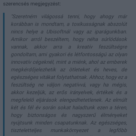
szerencsés megjegyzést:
"Szeretném világossá tenni, hogy ahogy már
korábban is mondtam, a toxikusságnak abszolút
nincs helye a Ubisoftnál vagy az iparágunkban.
Amikor arról beszéltem, hogy néha súrlódások
vannak, akkor arra a kreatív feszültségre
gondoltam, ami gyakori és létfontosságú az olyan
innovatív cégeknél, mint a miénk, ahol az emberek
megkérdőjelezhetik az ötleteket és heves, de
egészséges vitákat folytathatnak. Ahhoz, hogy ez a
feszültség ne váljon negatívvá, vagy ha mégis,
akkor kezeljük, az erős irányelvek, értékek és a
megfelelő eljárások elengedhetetlenek. Az elmúlt
két és fél év során sokat haladtunk ezen a téren,
hogy biztonságos és nagyszerű élményeket
nyújtsunk minden csapatunknak. Az egészséges,
tiszteletteljes munkakörnyezet a legfőbb