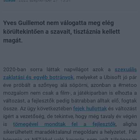
Yves Guillemot nem válogatta meg elég
körültekintően a szavait, tisztáznia kellett
magát.
Loaded
:
Unmute
21.02%
2020-ban sorra láttak napvilágot azok a
szexuális
zaklatási és egyéb botrányok
, melyeket a Ubisoft jó pár
éve próbált a szőnyeg alá söpörni, azonban a #metoo
mozgalom nem csak a film-, a játékiparban is elhozta a
változást, a fejlesztők pedig bátrabban álltak elő, fogtak
össze. Az ügy következtében
fejek hullottak
és változást
ígért a vezetőség, de tekintve, hogy még tavaly év végén
is
tömegével mondtak fel a fejlesztők
, aligha
sikerülhetett maradéktalanul megoldani a helyzetet. Pár
hónapja az NFT-kkel való kavarás sem volt túlságosan