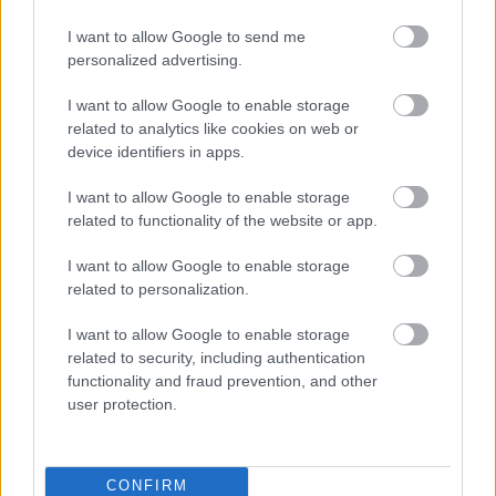
'Celestial’ with
@Pokemon
is almost here! Watch
I want to allow Google to send me
the premiere Thursday 29th September at 4PM
personalized advertising.
BST / 8AM PT
pic.twitter.com/dsuZtvbUWd
I want to allow Google to enable storage
— Ed Sheeran HQ (@edsheeran)
September 26, 2022
related to analytics like cookies on web or
device identifiers in apps.
A zenész az utóbbi napokban több bejegyzést is
megosztott az új dallal kapcsolatba, az egyikben
I want to allow Google to enable storage
kifejtette, hogy milyen sokat jelent neki a Pokémon, és
related to functionality of the website or app.
nagyon hálás a közös munkáért.
I want to allow Google to enable storage
related to personalization.
I want to allow Google to enable storage
related to security, including authentication
functionality and fraud prevention, and other
user protection.
CONFIRM