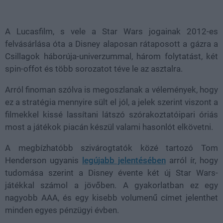
Loaded
:
Unmute
39.52%
A Lucasfilm, s vele a Star Wars jogainak 2012-es
felvásárlása óta a Disney alaposan rátaposott a gázra a
Csillagok háborúja-univerzummal, három folytatást, két
spin-offot és több sorozatot téve le az asztalra.
Arról finoman szólva is megoszlanak a vélemények, hogy
ez a stratégia mennyire sült el jól, a jelek szerint viszont a
filmekkel kissé lassítani látszó szórakoztatóipari óriás
most a játékok piacán készül valami hasonlót elkövetni.
A megbízhatóbb szivárogtatók közé tartozó Tom
Henderson ugyanis
legújabb jelentésében
arról ír, hogy
tudomása szerint a Disney évente két új Star Wars-
játékkal számol a jövőben. A gyakorlatban ez egy
nagyobb AAA, és egy kisebb volumenű címet jelenthet
minden egyes pénzügyi évben.