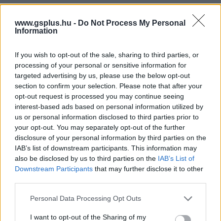
www.gsplus.hu -
Do Not Process My Personal
Information
If you wish to opt-out of the sale, sharing to third parties, or
A Pokémon inspirálta Ed
processing of your personal or sensitive information for
targeted advertising by us, please use the below opt-out
Sheeran legújabb dalát
section to confirm your selection. Please note that after your
opt-out request is processed you may continue seeing
interest-based ads based on personal information utilized by
Kivi
|
2022 szeptember 27. 13:20
us or personal information disclosed to third parties prior to
your opt-out. You may separately opt-out of the further
disclosure of your personal information by third parties on the
A videoklipen a sorozat animátoraival dolgozott
IAB’s list of downstream participants. This information may
also be disclosed by us to third parties on the
IAB’s List of
együtt a zenész.
Downstream Participants
that may further disclose it to other
third parties.
Loaded
:
Unmute
20.60%
Please note that this website/app uses one or more Google
Personal Data Processing Opt Outs
services and may gather and store information including but
Napjaink egyik legismertebb popzenésze, Ed Sheeran
not limited to your visit or usage behaviour. You may click to
I want to opt-out of the Sharing of my