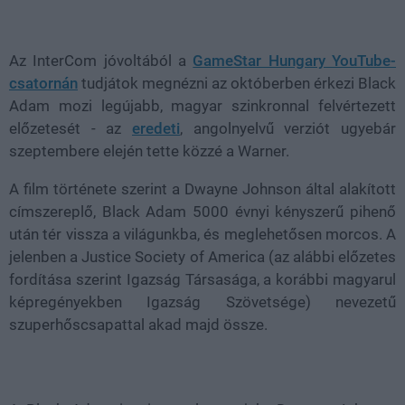
Loaded
:
Unmute
21.02%
Az InterCom jóvoltából a
GameStar Hungary YouTube-
csatornán
tudjátok megnézni az októberben érkezi Black
Adam mozi legújabb, magyar szinkronnal felvértezett
előzetesét - az
eredeti
, angolnyelvű verziót ugyebár
szeptembere elején tette közzé a Warner.
A film története szerint a Dwayne Johnson által alakított
címszereplő, Black Adam 5000 évnyi kényszerű pihenő
után tér vissza a világunkba, és meglehetősen morcos. A
jelenben a Justice Society of America (az alábbi előzetes
fordítása szerint Igazság Társasága, a korábbi magyarul
képregényekben Igazság Szövetsége) nevezetű
szuperhőscsapattal akad majd össze.