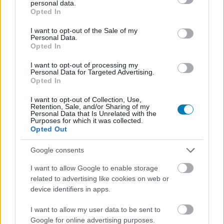
kicsi kora óta hatalmas Pokémon-rajongó, már 7 évesen
personal data.
grant or deny consent to Google and its third-party tags to
Opted In
elkezdte gyűjteni a kártyákat, és persze a
use your data for below specified purposes in below Google
rajzfilmsorozatot is rendszeresen nézte. Sőt, már adott
consent section.
I want to opt-out of the Sale of my
egy különleges koncertet is a Pokémon GO promóciós
Personal Data.
Opted In
kampánya részeként.
I want to opt-out of processing my
A népszerű franchise-ról elmondható, hogy már
Personal Data for Targeted Advertising.
Opted In
közvetlenül is hatott Sheeran művészetére, ugyanis
néhány nap múlva bemutatásra kerül egy új dal, aminek
I want to opt-out of Collection, Use,
Retention, Sale, and/or Sharing of my
központi témája lesz a Pokémon.
Personal Data that Is Unrelated with the
Purposes for which it was collected.
Opted Out
Sheeran Japánban találkozott a Pokémon készítőivel, és
poénkodtak, hogy milyen jó lenne egy dalt írnia a
Google consents
sorozathoz, de végül az ötlet komolyra fordult.
I want to allow Google to enable storage
related to advertising like cookies on web or
device identifiers in apps.
Így megszületett a Celestial, aminek a videoklipjén a
I want to allow my user data to be sent to
Pokémon animátorai dolgoztak.
Google for online advertising purposes.