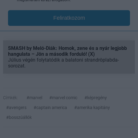
megismertem és azt elfogadom.
Feliratkozom
SMASH by Meló-Diák: Homok, zene és a nyár legjobb
hangulata – Jön a második forduló! (X)
Július végén folytatódik a balatoni strandröplabda-
sorozat.
Címkék:
#marvel
#marvel comic
#képregény
#avengers
#captain america
#amerika kapitány
#bosszúállók