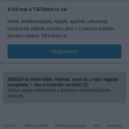
A GS már a TikTokon is vár
Hírek, érdekességek, tippek, ajánlók, unboxing,
hardveres videók, minden, ami 1-2 percbe belefér.
Kövess minket TikTokon is!
Megnézem
SMASH by Meló-Diák: Homok, zene és a nyár legjobb
hangulata – Jön a második forduló! (X)
Július végén folytatódik a balatoni strandröplabda-
sorozat.
Címkék:
#black adam
#dwayne johnson
#dc
#warner