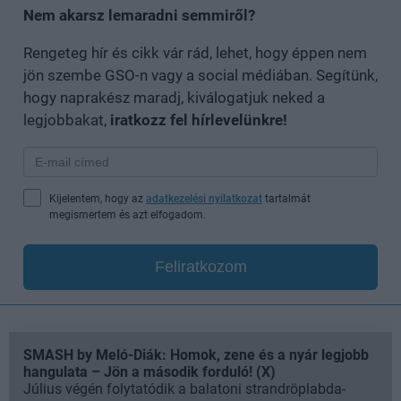
Nem akarsz lemaradni semmiről?
Rengeteg hír és cikk vár rád, lehet, hogy éppen nem
jön szembe GSO-n vagy a social médiában. Segítünk,
hogy naprakész maradj, kiválogatjuk neked a
legjobbakat,
iratkozz fel hírlevelünkre!
Kijelentem, hogy az
adatkezelési nyilatkozat
tartalmát
megismertem és azt elfogadom.
Feliratkozom
SMASH by Meló-Diák: Homok, zene és a nyár legjobb
hangulata – Jön a második forduló! (X)
Július végén folytatódik a balatoni strandröplabda-