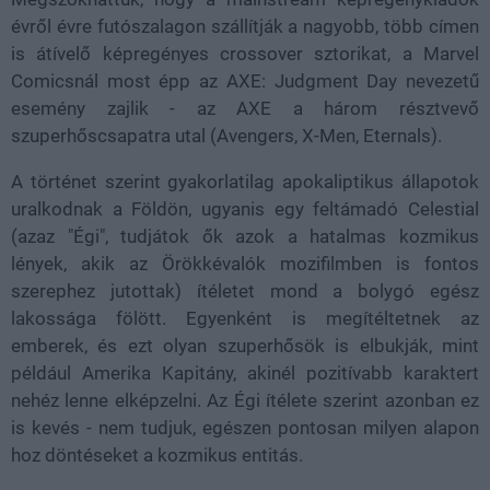
évről évre futószalagon szállítják a nagyobb, több címen
is átívelő képregényes crossover sztorikat, a Marvel
Comicsnál most épp az AXE: Judgment Day nevezetű
esemény zajlik - az AXE a három résztvevő
szuperhőscsapatra utal (Avengers, X-Men, Eternals).
A történet szerint gyakorlatilag apokaliptikus állapotok
uralkodnak a Földön, ugyanis egy feltámadó Celestial
(azaz "Égi", tudjátok ők azok a hatalmas kozmikus
lények, akik az Örökkévalók mozifilmben is fontos
szerephez jutottak) ítéletet mond a bolygó egész
lakossága fölött. Egyenként is megítéltetnek az
emberek, és ezt olyan szuperhősök is elbukják, mint
például Amerika Kapitány, akinél pozitívabb karaktert
nehéz lenne elképzelni. Az Égi ítélete szerint azonban ez
is kevés - nem tudjuk, egészen pontosan milyen alapon
hoz döntéseket a kozmikus entitás.