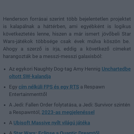
Henderson forrásai szerint több bejelentetlen projektet
is kalapálnak a háttérben, ami egyébként is logikus
következtetés lenne, hiszen a már ismert jövőbeli Star
Wars-játékok többsége csak évek múlva köszön be.
Ahogy a szerző is írja, eddig a következő címeket
harangozták be a messzi-messzi galaxisból:
Az egykori Naughty Dog-tag Amy Hennig
Unchartedbe
oltott SW-kalandja
Egy
cím nélküli FPS és egy RTS
a Respawn
Entertainmenttől
A Jedi: Fallen Order folytatása, a Jedi: Survivor szintén
a Respawntól,
2023-as megjelenéssel
A
Ubisoft Massive nyílt világú játéka
A
Star Wars: Eclipse a Quantic Dreamtől