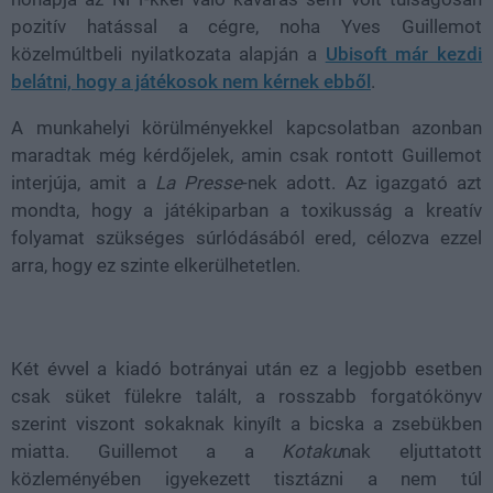
pozitív hatással a cégre, noha Yves Guillemot
közelmúltbeli nyilatkozata alapján a
Ubisoft már kezdi
belátni, hogy a játékosok nem kérnek ebből
.
A munkahelyi körülményekkel kapcsolatban azonban
maradtak még kérdőjelek, amin csak rontott Guillemot
interjúja, amit a
La Presse
-nek adott. Az igazgató azt
mondta, hogy a játékiparban a toxikusság a kreatív
folyamat szükséges súrlódásából ered, célozva ezzel
arra, hogy ez szinte elkerülhetetlen.
Két évvel a kiadó botrányai után ez a legjobb esetben
csak süket fülekre talált, a rosszabb forgatókönyv
szerint viszont sokaknak kinyílt a bicska a zsebükben
miatta. Guillemot a a
Kotaku
nak eljuttatott
közleményében igyekezett tisztázni a nem túl