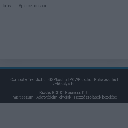
bros.
#pierce brosnan
ComputerTrends.hu
|
GSPlus.hu
|
PCWPlus.hu
|
Puliwood.hu
|
Zoldpalya.hu
Kiadó:
BDPST Business Kft.
Impresszum
-
Adatvédelmi elveink
-
Hozzászólások kezelése