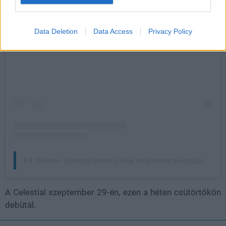
Data Deletion
Data Access
Privacy Policy
A bejegyzés megtekintése az Instagramon
Ed Sheeran (@teddysphotos) által megosztott bejegyzés
A Celestial szeptember 29-én, ezen a héten csütörtökön
debütál.