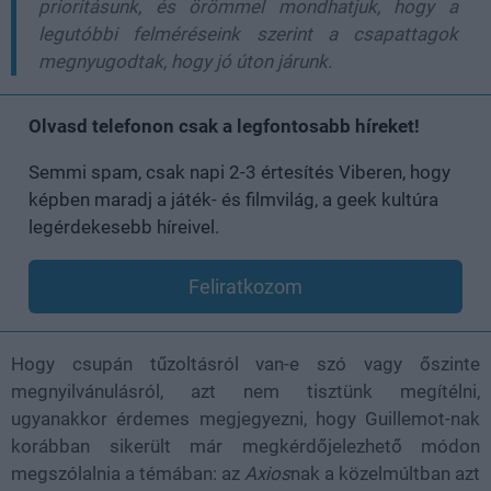
prioritásunk, és örömmel mondhatjuk, hogy a
legutóbbi felméréseink szerint a csapattagok
megnyugodtak, hogy jó úton járunk.
Olvasd telefonon csak a legfontosabb híreket!
Semmi spam, csak napi 2-3 értesítés Viberen, hogy
képben maradj a játék- és filmvilág, a geek kultúra
legérdekesebb híreivel.
Feliratkozom
Hogy csupán tűzoltásról van-e szó vagy őszinte
megnyilvánulásról, azt nem tisztünk megítélni,
ugyanakkor érdemes megjegyezni, hogy Guillemot-nak
korábban sikerült már megkérdőjelezhető módon
megszólalnia a témában: az
Axios
nak a közelmúltban azt