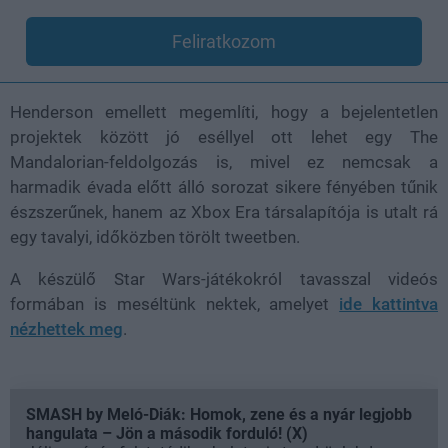
Feliratkozom
Henderson emellett megemlíti, hogy a bejelentetlen
projektek között jó eséllyel ott lehet egy The
Mandalorian-feldolgozás is, mivel ez nemcsak a
harmadik évada előtt álló sorozat sikere fényében tűnik
észszerűnek, hanem az Xbox Era társalapítója is utalt rá
egy tavalyi, időközben törölt tweetben.
A készülő Star Wars-játékokról tavasszal videós
formában is meséltünk nektek, amelyet
ide kattintva
nézhettek meg
.
SMASH by Meló-Diák: Homok, zene és a nyár legjobb
hangulata – Jön a második forduló! (X)