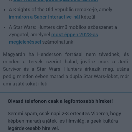
A Knights of the Old Republic remake-je, amely
immáron a Saber Interactive-nál
készül
A Star Wars: Hunters című mobilos szösszenet a
Zyngától, amelynél
most éppen 2023-as
megjelenéssel
számolhatunk
Magyarán ha Henderson forrásai nem tévednek, és
minden a tervek szerint halad, jövőre csak a Jedi:
Survivor és a Star Wars: Hunters érkezik meg, utána
pedig minden évben marad a dupla Star Wars-löket, már
ami a játékokat illeti.
Olvasd telefonon csak a legfontosabb híreket!
Semmi spam, csak napi 2-3 értesítés Viberen, hogy
képben maradj a játék- és filmvilág, a geek kultúra
legérdekesebb híreivel.