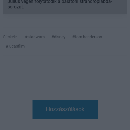
Július végén folytatódik a balatoni strandröplabda-
sorozat.
Címkék:
#star wars
#disney
#tom henderson
#lucasfilm
Hozzászólások