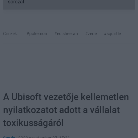
sorozat.
Címkék:
#pokémon
#ed sheeran
#zene
#squirtle
A Ubisoft vezetője kellemetlen
nyilatkozatot adott a vállalat
toxikusságáról
Szada
|
2022 szeptember 27. 15:31