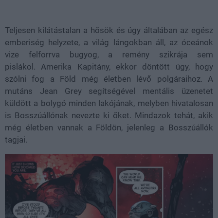
Teljesen kilátástalan a hősök és úgy általában az egész
emberiség helyzete, a világ lángokban áll, az óceánok
vize felforrva bugyog, a remény szikrája sem
pislákol. Amerika Kapitány, ekkor döntött úgy, hogy
szólni fog a Föld még életben lévő polgáraihoz. A
mutáns Jean Grey segítségével mentális üzenetet
küldött a bolygó minden lakójának, melyben hivatalosan
is Bosszúállónak nevezte ki őket. Mindazok tehát, akik
még életben vannak a Földön, jelenleg a Bosszúállók
tagjai.