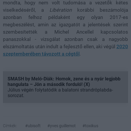
mondta, hogy nem volt tudomása a vezetők kétes
viselkedéséről, a
Libération
korábbi beszámolója
azonban felhoz példaként egy olyan 2017-es
megbeszélést, amin az igazgatót a jelentések szerint
szembesítették a Michel Ancellel kapcsolatos
panaszokkal - vizsgálat azonban csak a nagyobb
elszámoltatás után indult a fejlesztő ellen, aki végül
2020
szeptemberében távozott a cégtől
.
SMASH by Meló-Diák: Homok, zene és a nyár legjobb
hangulata – Jön a második forduló! (X)
Július végén folytatódik a balatoni strandröplabda-
sorozat.
Címkék:
#ubisoft
#yves guillemot
#toxikus