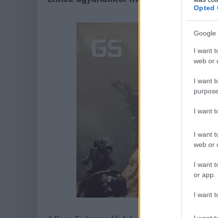
Opted 
Google 
I want t
web or d
I want t
purpose
I want 
I want t
web or d
I want t
or app.
Loaded
:
Unmute
I want t
21.86%
I want t