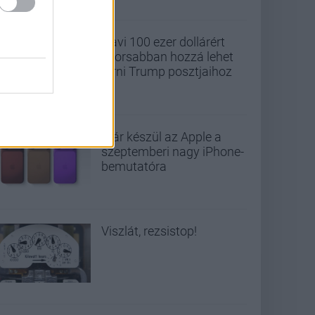
Havi 100 ezer dollárért
gyorsabban hozzá lehet
férni Trump posztjaihoz
Már készül az Apple a
szeptemberi nagy iPhone-
bemutatóra
Viszlát, rezsistop!