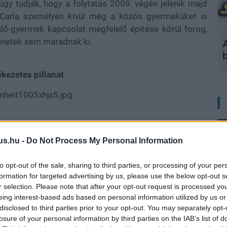
úgy tudják, hogy a folytatás 2009. végén jelenik majd
 Carla személyén kívül még a közös gyermeküket is
zülő-gyermek kapcsolat megfelelő építése körül forog,
lenetek sem maradnak ki.
A
kezetes pillanat
rősítés, vagy cáfolat híján érdemes pletyka szintjén
us.hu -
Do Not Process My Personal Information
to opt-out of the sale, sharing to third parties, or processing of your per
formation for targeted advertising by us, please use the below opt-out s
b hangulata – Jön a második forduló! (X)
sorozat.
r selection. Please note that after your opt-out request is processed y
eing interest-based ads based on personal information utilized by us or
disclosed to third parties prior to your opt-out. You may separately opt-
losure of your personal information by third parties on the IAB’s list of