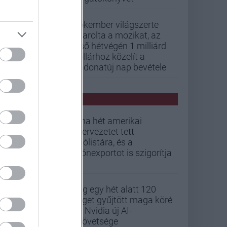
Pókember világszerte
letarolta a mozikat, az
első hétvégén 1 milliárd
dollárhoz közelít a
Vadonatúj nap bevétele
PCW HÍREK
Kína hét amerikai
szervezetet tett
tiltólistára, és a
drónexportot is szigorítja
Alig egy hét alatt 120
céget gyűjtött maga köré
az Nvidia új AI-
szövetsége