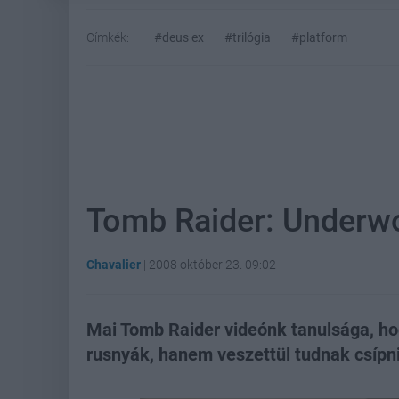
Címkék:
#deus ex
#trilógia
#platform
Tomb Raider: Underwo
Chavalier
|
2008 október 23. 09:02
Mai Tomb Raider videónk tanulsága, h
rusnyák, hanem veszettül tudnak csípni