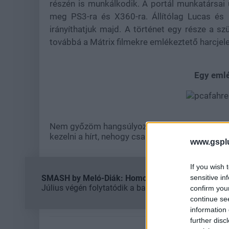
részén is munkálkodik. A portál munkatársai 
meg PS3-ra és X360-ra. Állítólag Lucas és
irányíthatjuk majd. A történet egy része a s
továbbá a Mátrix filmekre emlékeztető harcje
Egy emlé
Nem győzöm hangsúlyozni, hogy hivatalos mege
kezelni a hírt, nehogy csalódás legyen a vége.
www.gspl
If you wish 
sensitive in
SMASH by Meló-Diák: Homok, zene és a nyár legjob
Július végén folytatódik a balatoni strandröplabda-
confirm you
continue se
information 
further disc