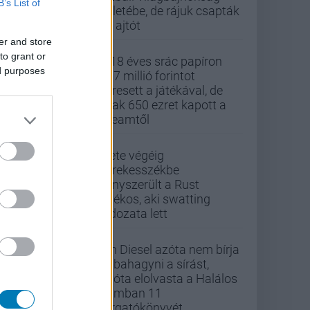
B’s List of
üzletébe, de rájuk csapták
az ajtót
er and store
to grant or
A 18 éves srác papíron
ed purposes
437 millió forintot
keresett a játékával, de
csak 650 ezret kapott a
Steamtől
Élete végéig
kerekesszékbe
kényszerült a Rust
játékos, aki swatting
áldozata lett
Vin Diesel azóta nem bírja
abbahagyni a sírást,
mióta elolvasta a Halálos
iramban 11
forgatókönyvét