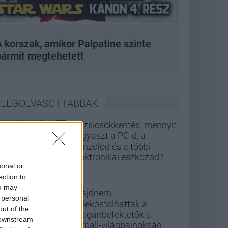
 korszak, amikor Palpatine szinte
bármit megtehetett
LEGOLVASOTTABBAK
Rezsicsökkentés: mennyit
fogyaszt a PC-d, a
konzolod és a többi
elektronikai eszközöd?
sonal or
ection to
ou may
Majdnem
 personal
belekóstolhattak a
out of the
magánbefektetők a
 downstream
futball-világbajnokság