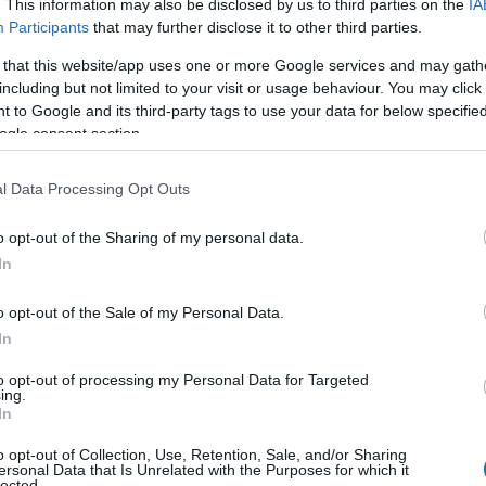
. This information may also be disclosed by us to third parties on the
IA
letyka
Participants
that may further disclose it to other third parties.
 that this website/app uses one or more Google services and may gath
including but not limited to your visit or usage behaviour. You may click 
 to Google and its third-party tags to use your data for below specifi
ogle consent section.
l Data Processing Opt Outs
o opt-out of the Sharing of my personal data.
biztos, a többi majd
In
o opt-out of the Sale of my Personal Data.
In
to opt-out of processing my Personal Data for Targeted
ing.
In
sztó második rész után trilógiává bővül.
o opt-out of Collection, Use, Retention, Sale, and/or Sharing
ersonal Data that Is Unrelated with the Purposes for which it
lected.