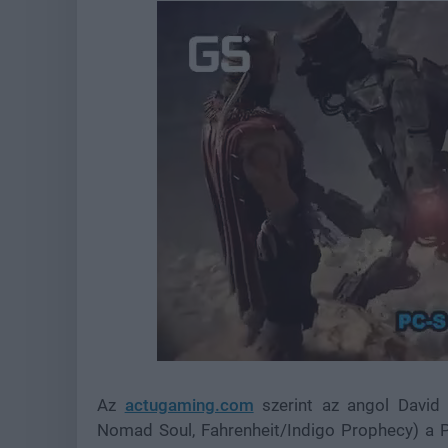
Loaded
:
Unmute
45.41%
Az
actugaming.com
szerint az angol David
Nomad Soul, Fahrenheit/Indigo Prophecy) a P