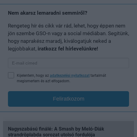
Nem akarsz lemaradni semmiről?
Rengeteg hír és cikk vár rád, lehet, hogy éppen nem
jön szembe GSO-n vagy a social médiában. Segítünk,
hogy naprakész maradj, kiválogatjuk neked a
legjobbakat,
iratkozz fel hírlevelünkre!
Kijelentem, hogy az
adatkezelési nyilatkozat
tartalmát
megismertem és azt elfogadom.
Feliratkozom
Nagyszabású finálé: A Smash by Meló-Diák
strandröplabda sorozat utolsó fordulója