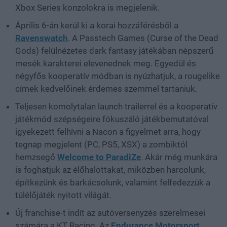
Xbox Series konzolokra is megjelenik.
Április 6-án kerül ki a korai hozzáférésből a
Ravenswatch
. A Passtech Games (Curse of the Dead
Gods) felülnézetes dark fantasy játékában népszerű
mesék karakterei elevenednek meg. Egyedül és
négyfős kooperatív módban is nyúzhatjuk, a rougelike
címek kedvelőinek érdemes szemmel tartaniuk.
Teljesen komolytalan launch trailerrel és a kooperatív
játékmód szépségeire fókuszáló játékbemutatóval
igyekezett felhívni a Nacon a figyelmet arra, hogy
tegnap megjelent (PC, PS5, XSX) a zombiktól
hemzsegő
Welcome to ParadiZe
. Akár még munkára
is foghatjuk az élőhalottakat, miközben harcolunk,
építkezünk és barkácsolunk, valamint felfedezzük a
túlélőjáték nyitott világát.
Új franchise-t indít az autóversenyzés szerelmesei
számára a KT Racing. Az
Endurance Motorsport