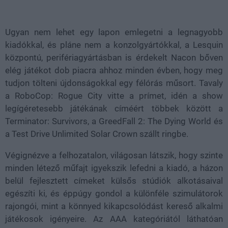
Loaded
:
Unmute
100.00%
Ugyan nem lehet egy lapon emlegetni a legnagyobb
kiadókkal, és pláne nem a konzolgyártókkal, a Lesquin
központú, perifériagyártásban is érdekelt Nacon bőven
elég játékot dob piacra ahhoz minden évben, hogy meg
tudjon tölteni újdonságokkal egy félórás műsort. Tavaly
a RoboCop: Rogue City vitte a prímet, idén a show
legígéretesebb játékának címéért többek között a
Terminator: Survivors, a GreedFall 2: The Dying World és
a Test Drive Unlimited Solar Crown szállt ringbe.
Végignézve a felhozatalon, világosan látszik, hogy szinte
minden létező műfajt igyekszik lefedni a kiadó, a házon
belül fejlesztett címeket külsős stúdiók alkotásaival
egészíti ki, és éppúgy gondol a különféle szimulátorok
rajongói, mint a könnyed kikapcsolódást kereső alkalmi
játékosok igényeire. Az AAA kategóriától láthatóan