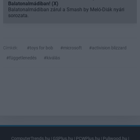
Balatonalmádiban! (X)
Balatonalmádiban zárul a Smash by Meló-Diák nyári
sorozata.
Címkék:
#toys for bob
#microsoft
#activision blizzard
#függetlenedés
#kiválás
ComputerTrends.hu
|
GSPlus.hu
|
PCWPlus.hu
|
Puliwood.hu
|