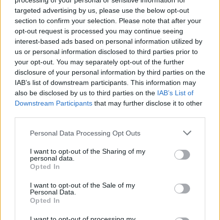
processing of your personal or sensitive information for
fejlődő várost ígérő
Dragonkin: The Banished
targeted advertising by us, please use the below opt-out
premierjével 2025 februárját veszi célba a csapat.
section to confirm your selection. Please note that after your
Nyitott világú túlélő-FPS lesz a
Terminator: Survivors
,
opt-out request is processed you may continue seeing
interest-based ads based on personal information utilized by
amelyen a filmes gyökerű adaptációkkal egyre
us or personal information disclosed to third parties prior to
ügyesebben bánó Teyon helyett a mindeddig egyetlen
your opt-out. You may separately opt-out of the further
versenyjátékot (RIMS Racing) felmutatni képes Nacon
disclosure of your personal information by third parties on the
Studio Milan dolgozik. A történetet 2009-be helyezte
IAB’s list of downstream participants. This information may
a csapat, James Cameron filmjeit véve alapul, a
also be disclosed by us to third parties on the
IAB’s List of
Downstream Participants
that may further disclose it to other
játékmenetnek pedig Skynet gépezetei és az
third parties.
ellenséges szándékú túlélők elleni harcon felül a
felfedezés, az erőforrások menedzselése és a
Please note that this website/app uses one or more Google
Personal Data Processing Opt Outs
menedékünk fejlesztése is részét képezi majd.
services and may gather and store information including but
not limited to your visit or usage behaviour. You may click to
I want to opt-out of the Sharing of my
Október 24-én debütál korai hozzáférésben a
personal data.
grant or deny consent to Google and its third-party tags to
Steamen, de később konzolos (PS5, XSX)
Opted In
use your data for below specified purposes in below Google
megjelenésre is számíthatunk.
consent section.
I want to opt-out of the Sale of my
Personal Data.
Opted In
I want to opt-out of processing my