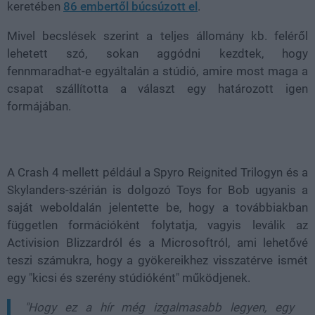
keretében
86 embertől búcsúzott el
.
Mivel becslések szerint a teljes állomány kb. feléről
lehetett szó, sokan aggódni kezdtek, hogy
fennmaradhat-e egyáltalán a stúdió, amire most maga a
csapat szállította a választ egy határozott igen
formájában.
A Crash 4 mellett például a Spyro Reignited Trilogyn és a
Skylanders-szérián is dolgozó Toys for Bob ugyanis a
saját weboldalán jelentette be, hogy a továbbiakban
független formációként folytatja, vagyis leválik az
Activision Blizzardról és a Microsoftról, ami lehetővé
teszi számukra, hogy a gyökereikhez visszatérve ismét
egy "kicsi és szerény stúdióként" működjenek.
"Hogy ez a hír még izgalmasabb legyen, egy