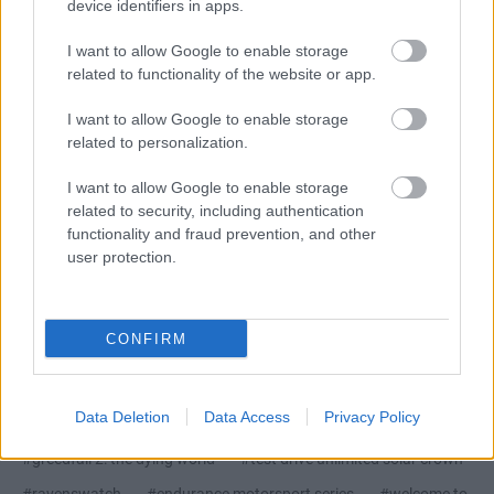
device identifiers in apps.
Kijelentem, hogy az
adatkezelési nyilatkozat
tartalmát
I want to allow Google to enable storage
megismertem és azt elfogadom.
related to functionality of the website or app.
Feliratkozom
I want to allow Google to enable storage
related to personalization.
I want to allow Google to enable storage
related to security, including authentication
Nagyszabású finálé: A Smash by Meló-Diák
functionality and fraud prevention, and other
strandröplabda sorozat utolsó fordulója
user protection.
Balatonalmádiban! (X)
Balatonalmádiban zárul a Smash by Meló-Diák nyári
sorozata.
CONFIRM
Data Deletion
Data Access
Privacy Policy
Címkék:
#nacon connect 2024
#terminator: survivors
#greedfall 2: the dying world
#test drive unlimited solar crown
#ravenswatch
#endurance motorsport series
#welcome to