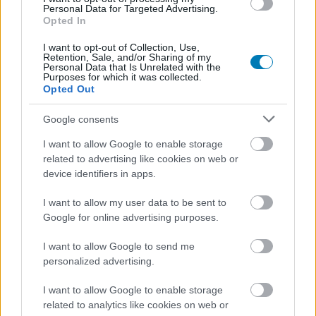
Personal Data for Targeted Advertising.
Opted In
I want to opt-out of Collection, Use,
Retention, Sale, and/or Sharing of my
Personal Data that Is Unrelated with the
Purposes for which it was collected.
Opted Out
Google consents
I want to allow Google to enable storage
Mit gondoltok a bemutatóról? Hogy tetszik a felhozatal?
related to advertising like cookies on web or
device identifiers in apps.
Nem akarsz lemaradni semmiről?
I want to allow my user data to be sent to
Google for online advertising purposes.
Rengeteg hír és cikk vár rád, lehet, hogy éppen nem
jön szembe GSO-n vagy a social médiában. Segítünk,
I want to allow Google to send me
hogy naprakész maradj, kiválogatjuk neked a
personalized advertising.
legjobbakat,
iratkozz fel hírlevelünkre!
I want to allow Google to enable storage
related to analytics like cookies on web or