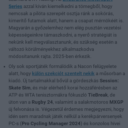
Series
azzal kíván kiemelkedni a tömegből, hogy
nemcsak a pilóta szerepét osztja ránk a sokórás,
kimerítő futamok alatt, hanem a csapat mérnökéét is.
Magyarán a győzelemhez nem elég pusztán vezetési
képességeinkre támaszkodni, a nyerő stratégiát is
nekünk kell megválasztanunk, és szükség esetén a
változó körülményekhez alkalmazkodva
módosítanunk rajta. 2025-ben érkezik.
Oly sok sportjáték formálódik a Nacon felügyelete
alatt, hogy
külön szekciót szentelt nekik
a műsorban a
kiadó. Új tartalmakkal bővül a gördeszkás
Session:
Skate Sim
, és már elérhető korai hozzáférésben az
ATP és WTA tenisztornákra fókuszló
TieBreak
, de
úton van a
Rugby 24
, valamint a salakmotoros
MXGP
új felvonása is. Végezetül érdemes megjegyezni, hogy
idén sem maradnak játék nélkül a kerékpárversenyek
PC-s (
Pro Cycling Manager 2024
) és konzolos hívei