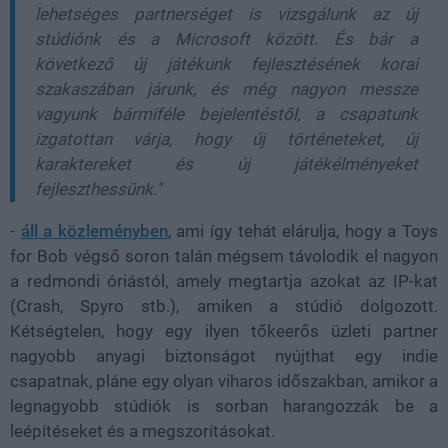
lehetséges partnerséget is vizsgálunk az új
stúdiónk és a Microsoft között. És bár a
következő új játékunk fejlesztésének korai
szakaszában járunk, és még nagyon messze
vagyunk bármiféle bejelentéstől, a csapatunk
izgatottan várja, hogy új történeteket, új
karaktereket és új játékélményeket
fejleszthessünk."
-
áll a közleményben
, ami így tehát elárulja, hogy a Toys
for Bob végső soron talán mégsem távolodik el nagyon
a redmondi óriástól, amely megtartja azokat az IP-kat
(Crash, Spyro stb.), amiken a stúdió dolgozott.
Kétségtelen, hogy egy ilyen tőkeerős üzleti partner
nagyobb anyagi biztonságot nyújthat egy indie
csapatnak, pláne egy olyan viharos időszakban, amikor a
legnagyobb stúdiók is sorban harangozzák be a
leépítéseket és a megszorításokat.