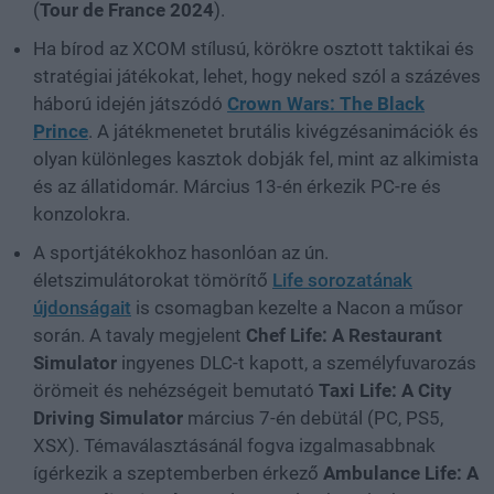
(
Tour de France 2024
).
Ha bírod az XCOM stílusú, körökre osztott taktikai és
stratégiai játékokat, lehet, hogy neked szól a százéves
háború idején játszódó
Crown Wars: The Black
Prince
. A játékmenetet brutális kivégzésanimációk és
olyan különleges kasztok dobják fel, mint az alkimista
és az állatidomár. Március 13-én érkezik PC-re és
konzolokra.
A sportjátékokhoz hasonlóan az ún.
életszimulátorokat tömörítő
Life sorozatának
újdonságait
is csomagban kezelte a Nacon a műsor
során. A tavaly megjelent
Chef Life: A Restaurant
Simulator
ingyenes DLC-t kapott, a személyfuvarozás
örömeit és nehézségeit bemutató
Taxi Life: A City
Driving Simulator
március 7-én debütál (PC, PS5,
XSX). Témaválasztásánál fogva izgalmasabbnak
ígérkezik a szeptemberben érkező
Ambulance Life: A