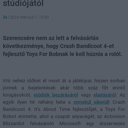
stúdiójától
Zs
|
2024 március 1. 15:33
Szerencsére nem az lett a felvásárlás
következménye, hogy Crash Bandicoot 4-et
fejlesztő Toys For Bobnak le kell húznia a rolót.
Loaded
:
Unmute
80.89%
Irtó nehéz időket él most át a játékipar, hiszen sorban
jönnek a bejelentések akár több száz főt érintő
kirúgásokról,
stúdiók bezárásáról
vagy
eladásáról
. Az
egyik ilyen hír néhány hete a
remekül sikerült
Crash
Bandicoot 4: It's About Time fejlesztőjét, a Toys For
Bobot érintette, ahol a csapat anyacégét, az Activision
Blizzardot felvásároló Microsoft egy átszervezés