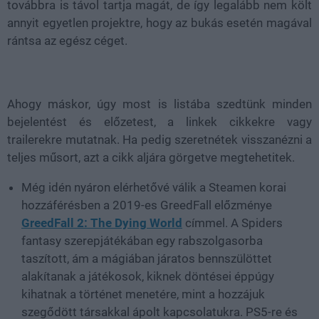
továbbra is távol tartja magát, de így legalább nem költ
annyit egyetlen projektre, hogy az bukás esetén magával
rántsa az egész céget.
Ahogy máskor, úgy most is listába szedtünk minden
bejelentést és előzetest, a linkek cikkekre vagy
trailerekre mutatnak. Ha pedig szeretnétek visszanézni a
teljes műsort, azt a cikk aljára görgetve megtehetitek.
Még idén nyáron elérhetővé válik a Steamen korai
hozzáférésben a 2019-es GreedFall előzménye
GreedFall 2: The Dying World
címmel. A Spiders
fantasy szerepjátékában egy rabszolgasorba
taszított, ám a mágiában járatos bennszülöttet
alakítanak a játékosok, kiknek döntései éppúgy
kihatnak a történet menetére, mint a hozzájuk
szegődött társakkal ápolt kapcsolatukra. PS5-re és