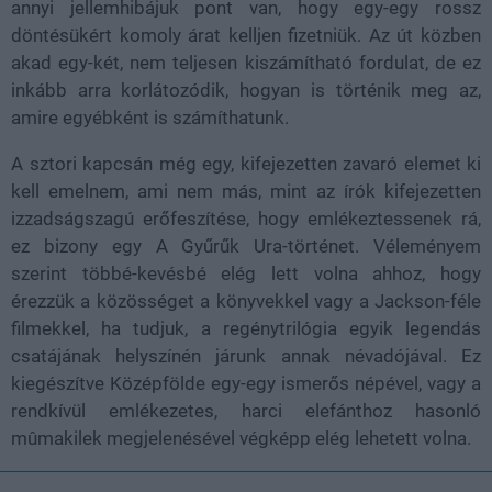
annyi jellemhibájuk pont van, hogy egy-egy rossz
döntésükért komoly árat kelljen fizetniük. Az út közben
akad egy-két, nem teljesen kiszámítható fordulat, de ez
inkább arra korlátozódik, hogyan is történik meg az,
amire egyébként is számíthatunk.
A sztori kapcsán még egy, kifejezetten zavaró elemet ki
kell emelnem, ami nem más, mint az írók kifejezetten
izzadságszagú erőfeszítése, hogy emlékeztessenek rá,
ez bizony egy A Gyűrűk Ura-történet. Véleményem
szerint többé-kevésbé elég lett volna ahhoz, hogy
érezzük a közösséget a könyvekkel vagy a Jackson-féle
filmekkel, ha tudjuk, a regénytrilógia egyik legendás
csatájának helyszínén járunk annak névadójával. Ez
kiegészítve Középfölde egy-egy ismerős népével, vagy a
rendkívül emlékezetes, harci elefánthoz hasonló
mûmakilek megjelenésével végképp elég lehetett volna.