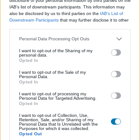
disclosure of your personal information by third parties on the
IAB’s list of downstream participants. This information may
legnagyobb kihívás az időszűke volt. A mozis sajtó
also be disclosed by us to third parties on the
IAB’s List of
beszámolói szerint a film készítését még meg is kellett
Downstream Participants
that may further disclose it to other
gyorsítani annak érdekében, hogy a kapcsolódó jogok a
third parties.
Warner és a New Line Cinema kezében maradhassanak,
Please note that this website/app uses one or more Google
a vetítés közben pedig nem tudtam kiűzni a gondolatot a
Personal Data Processing Opt Outs
services and may gather and store information including but
fejemből, hogy a látvány ennél jelentősen jobb is lehetett
not limited to your visit or usage behaviour. You may click to
I want to opt-out of the Sharing of my
volna, ha több idő áll az alkotók rendelkezésére.
personal data.
grant or deny consent to Google and its third-party tags to
Opted In
use your data for below specified purposes in below Google
A produkció elsődleges felelőseként valószínűleg a
consent section.
I want to opt-out of the Sale of my
japán
Sola Entertainment
is igyekezett a lehető
Personal Data.
Opted In
leghatékonyabban kihasználni a rendelkezésére
bocsátott időt és pénzt. Ennek érdekében az animációs
I want to opt-out of processing my
Personal Data for Targeted Advertising.
stúdiók gyakran spórolnak ott, ahol anélkül megtehetik,
Opted In
hogy a néző élményét ez jelentősen befolyásolná. Így a
kamera előtt gyorsan elsuhanó képi elemek, vagy a
I want to opt-out of Collection, Use,
Retention, Sale, and/or Sharing of my
háttérben messze meghúzódó karakterek és
Personal Data that Is Unrelated with the
Purposes for which it was collected.
környezetek minősége az észszerűség jegyében gyakran
Opted Out
sokkal alacsonyabb, mint mondjuk a főhősöké.