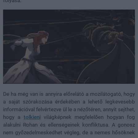
folyása.
De ha még van is annyira előrelátó a mozilátogató, hogy
a saját szórakozása érdekében a lehető legkevesebb
információval felvértezve ül le a nézőtéren, annyit sejthet,
hogy a
tolkieni
világképnek megfelelően hogyan fog
alakulni Rohan és ellenségeinek konfliktusa. A gonosz
nem győzedelmeskedhet végleg, de a nemes hősöknek