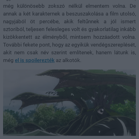
még különösebb zokszó nélkül elmentem volna. De
annak a két karakternek a beszuszakolása a film utolsó,
nagyjából öt percébe, akik feltűnnek a jól ismert
sztoriból, teljesen felesleges volt és gyakorlatilag inkább
kizökkentett az élményből, mintsem hozzáadott volna.
További fekete pont, hogy az egyikük vendégszereplését,
akit nem csak név szerint említenek, hanem látunk is,
még
el is spoilerezték
az alkotók.