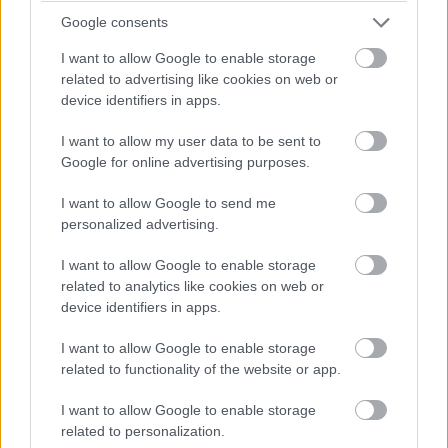
Google consents
I want to allow Google to enable storage
related to advertising like cookies on web or
device identifiers in apps.
I want to allow my user data to be sent to
Google for online advertising purposes.
I want to allow Google to send me
personalized advertising.
I want to allow Google to enable storage
related to analytics like cookies on web or
device identifiers in apps.
A rohírok háborúja közben viszont gyakran támadt az az
érzésem, hogy ezek a szándékosan kevésbé kidolgozott
I want to allow Google to enable storage
részletek nem mindig húzódnak meg a háttér jótékony
related to functionality of the website or app.
messzeségében, hanem olykor az adott jelenet központi
részét képező képi elemekre sem tudott annyi figyelmet
I want to allow Google to enable storage
related to personalization.
és munkát folytatni az alkotógárda, mint ami az igazán