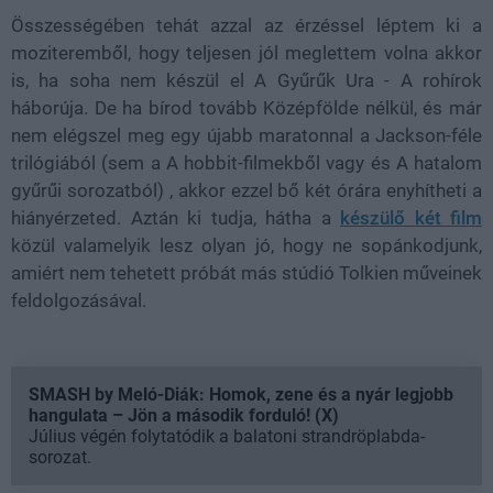
Összességében tehát azzal az érzéssel léptem ki a
moziteremből, hogy teljesen jól meglettem volna akkor
is, ha soha nem készül el A Gyűrűk Ura - A rohírok
háborúja. De ha bírod tovább Középfölde nélkül, és már
nem elégszel meg egy újabb maratonnal a Jackson-féle
trilógiából (sem a A hobbit-filmekből vagy és A hatalom
gyűrűi sorozatból) , akkor ezzel bő két órára enyhítheti a
hiányérzeted. Aztán ki tudja, hátha a
készülő két film
közül valamelyik lesz olyan jó, hogy ne sopánkodjunk,
amiért nem tehetett próbát más stúdió Tolkien műveinek
feldolgozásával.
SMASH by Meló-Diák: Homok, zene és a nyár legjobb
hangulata – Jön a második forduló! (X)
Július végén folytatódik a balatoni strandröplabda-
sorozat.