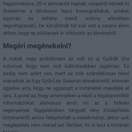
hagyományos, 2D-s animációt kaptak, szuperül néznek ki
(beleértve a látványos harci koreográfiákat, amiket
egymás és néhány menő szörny ellenében
végrehajtanak). De körülöttük túl sok volt a zavaró elem
ahhoz, hogy ne zökkenjek ki többször az élményből.
Megéri megénekelni?
A másik nagy problémám az volt az új Gyűrűk Ura
sztorival, hogy nem volt különösebben izgalmas. Ez
pedig nem azért van, mert az írók szándékosan távol
maradtak az Egy Gyűrű és Szauron témakörétől, kínosan
ügyelve arra, hogy ne ugyanazt a történetet meséljék el
újra. A gond az, hogy amennyiben a néző a legalapvetőbb
információkat elolvassa arról, mi az a Tolkien
regényeinek függelékében tárgyalt tény Középfölde
történetéről, amire felépítették a cselekményt, akkor sok
meglepetés nem marad azt illetően, mi is lesz a történet