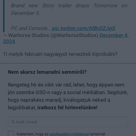
Brand new Story trailer drops Tomorrow on
December 5.
PC and Console…
pic.twitter.com/hfBrQZJyjS
— Warhorse Studios (@WarhorseStudios)
December 4,
2024
Ti melyik februári nagyágyút tervezitek kipróbálni?
Nem akarsz lemaradni semmiről?
Rengeteg hír és cikk vár rád, lehet, hogy éppen nem
jön szembe GSO-n vagy a social médiában. Segítünk,
hogy naprakész maradj, kiválogatjuk neked a
legjobbakat,
iratkozz fel hírlevelünkre!
Kijelentem, hogy az
adatkezelési nyilatkozat
tartalmát