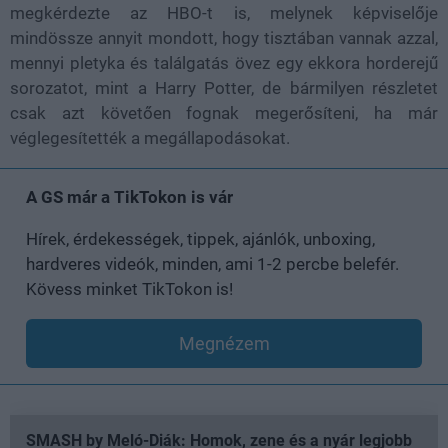
megkérdezte az HBO-t is, melynek képviselője
mindössze annyit mondott, hogy tisztában vannak azzal,
mennyi pletyka és találgatás övez egy ekkora horderejű
sorozatot, mint a Harry Potter, de bármilyen részletet
csak azt követően fognak megerősíteni, ha már
véglegesítették a megállapodásokat.
A GS már a TikTokon is vár
Hírek, érdekességek, tippek, ajánlók, unboxing,
hardveres videók, minden, ami 1-2 percbe belefér.
Kövess minket TikTokon is!
Megnézem
SMASH by Meló-Diák: Homok, zene és a nyár legjobb