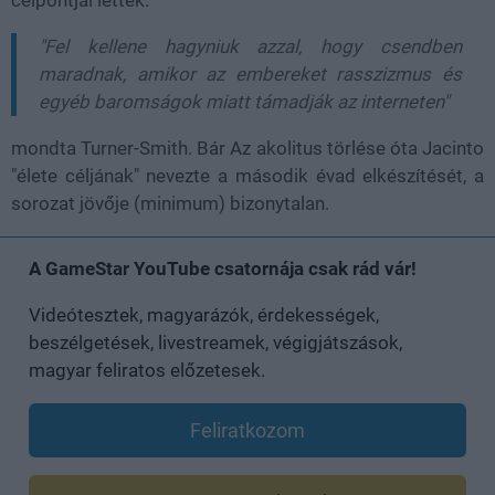
"Fel kellene hagyniuk azzal, hogy csendben
maradnak, amikor az embereket rasszizmus és
egyéb baromságok miatt támadják az interneten"
mondta Turner-Smith. Bár Az akolitus törlése óta Jacinto
"élete céljának" nevezte a második évad elkészítését, a
sorozat jövője (minimum) bizonytalan.
A GameStar YouTube csatornája csak rád vár!
Videótesztek, magyarázók, érdekességek,
beszélgetések, livestreamek, végigjátszások,
magyar feliratos előzetesek.
Feliratkozom