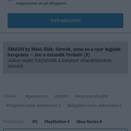
megismertem és azt elfogadom.
Feliratkozom
SMASH by Meló-Diák: Homok, zene és a nyár legjobb
hangulata – Jön a második forduló! (X)
Július végén folytatódik a balatoni strandröplabda-
sorozat.
Címkék:
#gamescom
#plaion
#warhose studios
#kingdom come: deliverance 2
#kingdom come: deliverance ii
Platformok:
PC
PlayStation 5
Xbox Series X