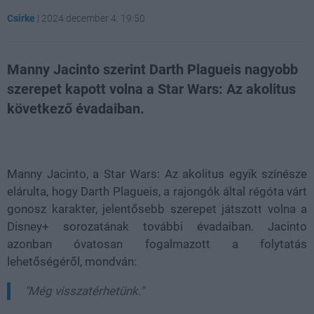
Csirke
|
2024 december 4. 19:50
Manny Jacinto szerint Darth Plagueis nagyobb
szerepet kapott volna a Star Wars: Az akolitus
következő évadaiban.
Loaded
:
Unmute
21.86%
Manny Jacinto, a Star Wars: Az akolitus egyik színésze
elárulta, hogy Darth Plagueis, a rajongók által régóta várt
gonosz karakter, jelentősebb szerepet játszott volna a
Disney+ sorozatának további évadaiban. Jacinto
azonban óvatosan fogalmazott a folytatás
lehetőségéről, mondván:
"Még visszatérhetünk."