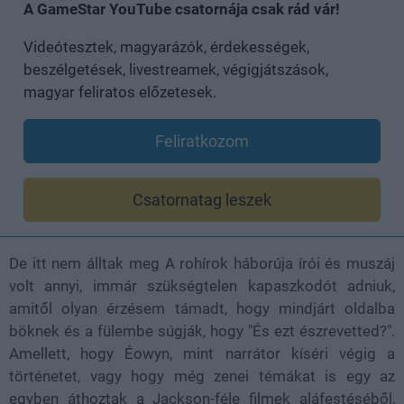
A GameStar YouTube csatornája csak rád vár!
Videótesztek, magyarázók, érdekességek,
beszélgetések, livestreamek, végigjátszások,
magyar feliratos előzetesek.
Feliratkozom
Csatornatag leszek
De itt nem álltak meg A rohírok háborúja írói és muszáj
volt annyi, immár szükségtelen kapaszkodót adniuk,
amitől olyan érzésem támadt, hogy mindjárt oldalba
böknek és a fülembe súgják, hogy "És ezt észrevetted?".
Amellett, hogy Éowyn, mint narrátor kíséri végig a
történetet, vagy hogy még zenei témákat is egy az
egyben áthoztak a Jackson-féle filmek aláfestéséből,