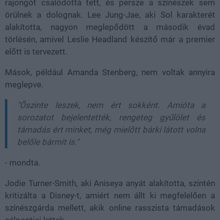
rajongót csalódottá tett, és persze a színészek sem
örülnek a dolognak. Lee Jung-Jae, aki Sol karakterét
alakította, nagyon meglepődött a második évad
törlésén, amivel Leslie Headland készítő már a premier
előtt is tervezett.
Mások, például Amanda Stenberg, nem voltak annyira
meglepve.
"Őszinte leszek, nem ért sokként. Amióta a
sorozatot bejelentették, rengeteg gyűlölet és
támadás ért minket, még mielőtt bárki látott volna
belőle bármit is."
- mondta.
Jodie Turner-Smith, aki Aniseya anyát alakította, szintén
kritizálta a Disney-t, amiért nem állt ki megfelelően a
színészgárda mellett, akik online rasszista támadások
célpontjai lettek.