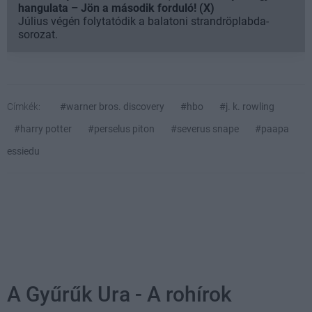
hangulata – Jön a második forduló! (X)
Július végén folytatódik a balatoni strandröplabda-
sorozat.
Címkék:
#warner bros. discovery
#hbo
#j. k. rowling
#harry potter
#perselus piton
#severus snape
#paapa
essiedu
A Gyűrűk Ura - A rohírok