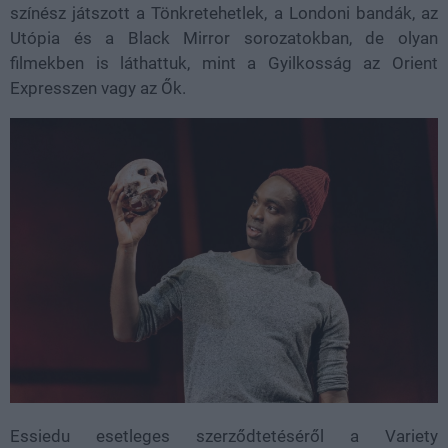
színész játszott a Tönkretehetlek, a Londoni bandák, az
Utópia és a Black Mirror sorozatokban, de olyan
filmekben is láthattuk, mint a Gyilkosság az Orient
Expresszen vagy az Ők.
Essiedu esetleges szerződtetéséről a Variety