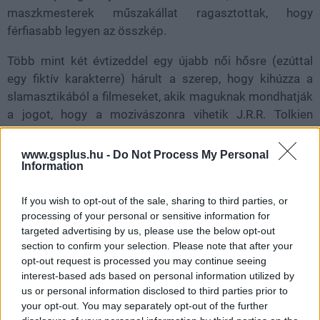
maszkmesterek műszakállat ragasztottak, hogy
férfiasabb legyen az összkép.
Több mint két évtizeddel egy újabb női hősre (ezúttal
egy fiktív karakterre) hárult a szerep, hogy kihúzza a
slamasztikából a filmeseket, akik maguknak mondhatják
a jogot, hogy a mozivászonra vihetik J.R.R. Tolkien
legendás fantasy-univerzumát. De sajnos akármilyen
bölcs döntéseket hoz, és akármilyen ügyesen forgatja a
www.gsplus.hu -
Do Not Process My Personal
Information
kardot,
A Gyűrűk Ura - A rohírok háborúja
főhőse, Hèra
nem tudta megoldani a legnagyobb problémát, amivel a
If you wish to opt-out of the sale, sharing to third parties, or
New Line Cinema és partnerei küzdöttek.
processing of your personal or sensitive information for
targeted advertising by us, please use the below opt-out
section to confirm your selection. Please note that after your
opt-out request is processed you may continue seeing
Nem kell hozzá tünde szem
interest-based ads based on personal information utilized by
us or personal information disclosed to third parties prior to
Legalábbis nekem az volt az érzésem, hogy a Pörölykezű
your opt-out. You may separately opt-out of the further
Helm és családja történetét elmesélő projekt kapcsán a