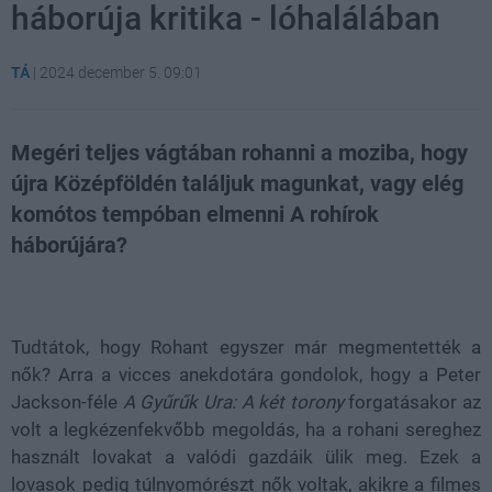
háborúja kritika - lóhalálában
TÁ
|
2024 december 5. 09:01
Megéri teljes vágtában rohanni a moziba, hogy
újra Középföldén találjuk magunkat, vagy elég
komótos tempóban elmenni A rohírok
háborújára?
Loaded
:
Unmute
21.86%
Tudtátok, hogy Rohant egyszer már megmentették a
nők? Arra a vicces anekdotára gondolok, hogy a Peter
Jackson-féle
A Gyűrűk Ura: A két torony
forgatásakor az
volt a legkézenfekvőbb megoldás, ha a rohani sereghez
használt lovakat a valódi gazdáik ülik meg. Ezek a
lovasok pedig túlnyomórészt nők voltak, akikre a filmes