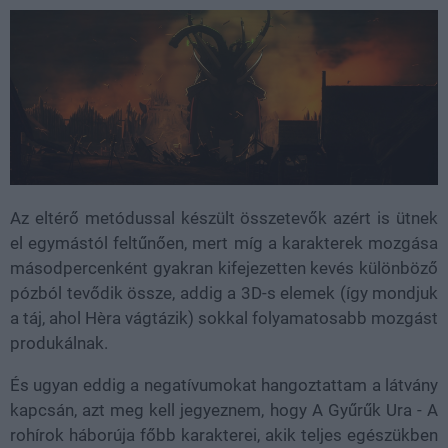
Az eltérő metódussal készült összetevők azért is ütnek
el egymástól feltűnően, mert míg a karakterek mozgása
másodpercenként gyakran kifejezetten kevés különböző
pózból tevődik össze, addig a 3D-s elemek (így mondjuk
a táj, ahol Hèra vágtázik) sokkal folyamatosabb mozgást
produkálnak.
És ugyan eddig a negatívumokat hangoztattam a látvány
kapcsán, azt meg kell jegyeznem, hogy A Gyűrűk Ura - A
rohírok háborúja főbb karakterei, akik teljes egészükben