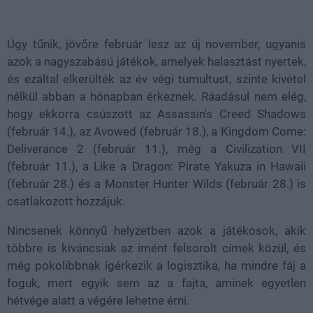
Loaded
:
Unmute
39.94%
Úgy tűnik, jövőre február lesz az új november, ugyanis
azok a nagyszabású játékok, amelyek halasztást nyertek,
és ezáltal elkerülték az év végi tumultust, szinte kivétel
nélkül abban a hónapban érkeznek. Ráadásul nem elég,
hogy ekkorra csúszott az Assassin's Creed Shadows
(február 14.), az Avowed (február 18.), a Kingdom Come:
Deliverance 2 (február 11.), még a Civilization VII
(február 11.), a Like a Dragon: Pirate Yakuza in Hawaii
(február 28.) és a Monster Hunter Wilds (február 28.) is
csatlakozott hozzájuk.
Nincsenek könnyű helyzetben azok a játékosok, akik
többre is kíváncsiak az imént felsorolt címek közül, és
még pokolibbnak ígérkezik a logisztika, ha mindre fáj a
foguk, mert egyik sem az a fajta, aminek egyetlen
hétvége alatt a végére lehetne érni.