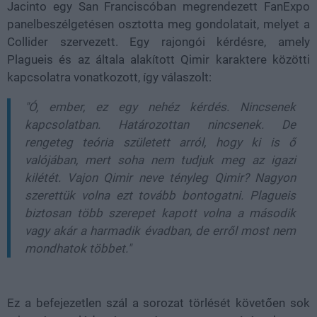
Jacinto egy San Franciscóban megrendezett FanExpo
panelbeszélgetésen osztotta meg gondolatait, melyet a
Collider szervezett. Egy rajongói kérdésre, amely
Plagueis és az általa alakított Qimir karaktere közötti
kapcsolatra vonatkozott, így válaszolt:
"Ó, ember, ez egy nehéz kérdés. Nincsenek
kapcsolatban. Határozottan nincsenek. De
rengeteg teória született arról, hogy ki is ő
valójában, mert soha nem tudjuk meg az igazi
kilétét. Vajon Qimir neve tényleg Qimir? Nagyon
szerettük volna ezt tovább bontogatni. Plagueis
biztosan több szerepet kapott volna a második
vagy akár a harmadik évadban, de erről most nem
mondhatok többet."
Ez a befejezetlen szál a sorozat törlését követően sok