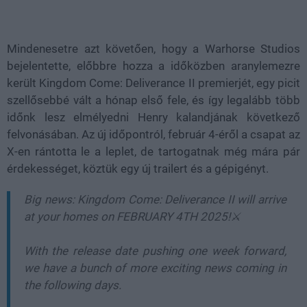
Mindenesetre azt követően, hogy a Warhorse Studios
bejelentette, előbbre hozza a időközben aranylemezre
került Kingdom Come: Deliverance II premierjét, egy picit
szellősebbé vált a hónap első fele, és így legalább több
időnk lesz elmélyedni Henry kalandjának következő
felvonásában. Az új időpontról, február 4-éről a csapat az
X-en rántotta le a leplet, de tartogatnak még mára pár
érdekességet, köztük egy új trailert és a gépigényt.
Big news: Kingdom Come: Deliverance II will arrive
at your homes on FEBRUARY 4TH 2025!⚔️
With the release date pushing one week forward,
we have a bunch of more exciting news coming in
the following days.