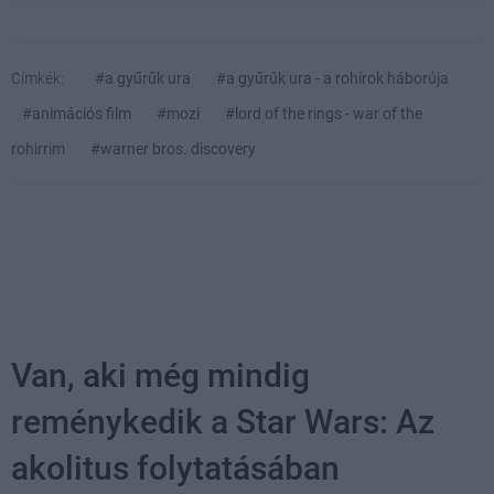
Címkék:
#a gyűrűk ura
#a gyűrűk ura - a rohírok háborúja
#animációs film
#mozi
#lord of the rings - war of the
rohirrim
#warner bros. discovery
Van, aki még mindig
reménykedik a Star Wars: Az
akolitus folytatásában