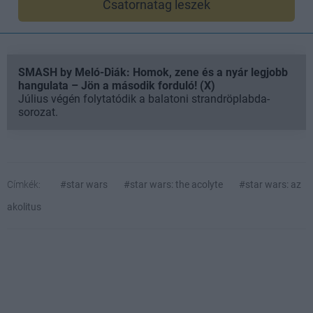
Csatornatag leszek
SMASH by Meló-Diák: Homok, zene és a nyár legjobb
hangulata – Jön a második forduló! (X)
Július végén folytatódik a balatoni strandröplabda-
sorozat.
Címkék:
#star wars
#star wars: the acolyte
#star wars: az
akolitus