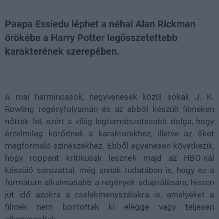
Paapa Essiedu léphet a néhai Alan Rickman
örökébe a Harry Potter legösszetettebb
karakterének szerepében.
Loaded
:
Unmute
21.86%
A mai harmincasok, negyvenesek közül sokak J. K.
Rowling regényfolyamán és az abból készült filmeken
nőttek fel, ezért a világ legtermészetesebb dolga, hogy
érzelmileg kötődnek a karakterekhez, illetve az őket
megformáló színészekhez. Ebből egyenesen következik,
hogy roppant kritikusak lesznek majd az HBO-nál
készülő sorozattal, még annak tudatában is, hogy ez a
formátum alkalmasabb a regények adaptálására, hiszen
jut idő azokra a cselekményszálakra is, amelyeket a
filmek nem bontottak ki eléggé vagy teljesen