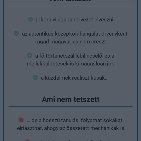
jókora világában élvezet elveszni
az autentikus középkori hangulat örvényként
ragad magával, és nem ereszt
a fő történetszál lebilincselő, és a
mellékküldetések is kimagaslóan jók
a küzdelmek realisztikusak...
Ami nem tetszett
… de a hosszú tanulási folyamat sokakat
elriaszthat, ahogy az összetett mechanikák is