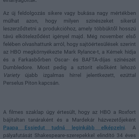
elhanyagoltak.
Az új feldolgozás sikere vagy bukása nagy mértékben
múlhat azon, hogy milyen színészeket sikerül
leszerződtetni a produkcióhoz, amely többüktől hosszú
távú elköteleződést igényel majd. Még november első
felében olvashattunk arról, hogy sajtóértesülések szerint
az HBO megkörnyékezte Mark Rylance-t, a Kémek hídja
és a Farkasbőrben Oscar- és BAFTA-díjas színészét
Dumbledore. Most pedig a sztorit elsőként lehozó
Variety
újabb izgalmas hírrel jelentkezett, ezúttal
Perselus Piton kapcsán.
A filmes szaklap úgy értesült, hogy az HBO a Roxfort
bájitaltan tanáraként és a Mardekár házvezetőjeként
Paapa Essiedut tudná leginkább elképzelni
. A
pályafutását Shakespeare-szerepekkel elindító 34 éves