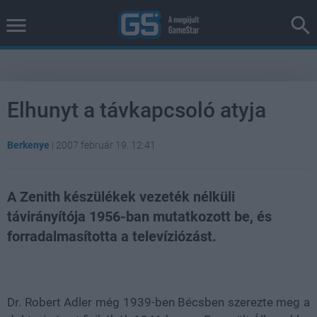
Elhunyt a távkapcsoló atyja
Berkenye
|
2007 február 19. 12:41
A Zenith készülékek vezeték nélküli
távirányítója 1956-ban mutatkozott be, és
forradalmasította a televíziózást.
Loaded
:
Unmute
37.42%
Dr. Robert Adler még 1939-ben Bécsben szerezte meg a