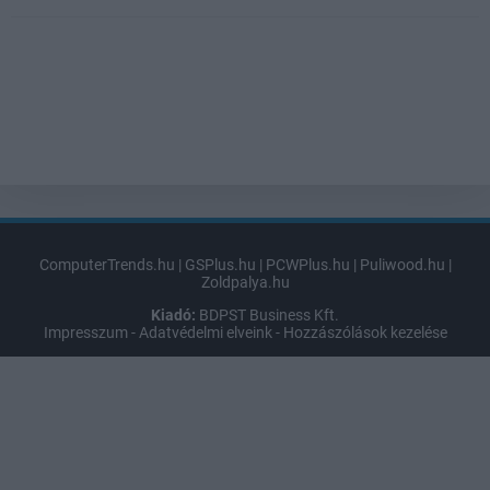
ComputerTrends.hu
|
GSPlus.hu
|
PCWPlus.hu
|
Puliwood.hu
|
Zoldpalya.hu
Kiadó:
BDPST Business Kft.
Impresszum
-
Adatvédelmi elveink
-
Hozzászólások kezelése