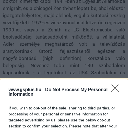
doktori címet fizikából. 1941-ben az Egyesült Államokba
emigrált, és a chicagói Zenith-hez lépett be, ahol először
igazgatóhelyettes, majd alelnök, végül a kutatási részleg
vezetője lett. 1979-es visszavonulását követően egészen
1999-ig, vagyis a Zenith az LG Electronicsba való
beolvadásáig tanácsadóként működött a vállalatnál.
Adler személye meghatározó volt a televíziózás
aranykorának úttörő fejlesztéseitől egészen a
nagyfelbontású (high definition) korszakba való
belépésig. Nevéhez több mint 180 szabadalom
kapcsolódik - a legutolsót az USA Szabadalmi és
Védjegy Hivatala éppen február 1-én jegyezte be.
Tovább >>
www.gsplus.hu -
Do Not Process My Personal
Information
If you wish to opt-out of the sale, sharing to third parties, or
SMASH by Meló-Diák: Homok, zene és a nyár legjobb
processing of your personal or sensitive information for
hangulata – Jön a második forduló! (X)
targeted advertising by us, please use the below opt-out
Július végén folytatódik a balatoni strandröplabda-
section to confirm your selection. Please note that after your
sorozat.