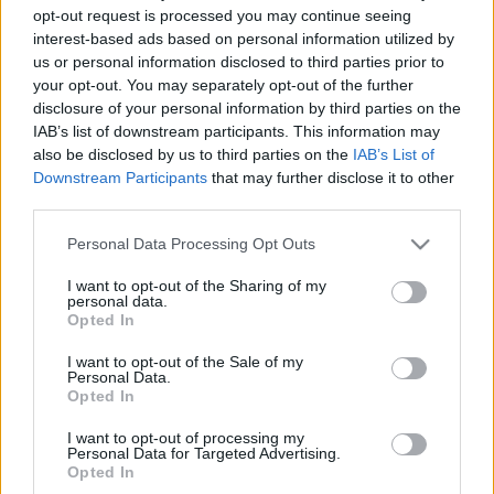
opt-out request is processed you may continue seeing
interest-based ads based on personal information utilized by
us or personal information disclosed to third parties prior to
your opt-out. You may separately opt-out of the further
disclosure of your personal information by third parties on the
Címkék:
#televízió
IAB’s list of downstream participants. This information may
also be disclosed by us to third parties on the
IAB’s List of
Downstream Participants
that may further disclose it to other
third parties.
Please note that this website/app uses one or more Google
Personal Data Processing Opt Outs
services and may gather and store information including but
not limited to your visit or usage behaviour. You may click to
I want to opt-out of the Sharing of my
personal data.
grant or deny consent to Google and its third-party tags to
Opted In
Y2K újratöltve - ismét
use your data for below specified purposes in below Google
consent section.
I want to opt-out of the Sale of my
naptárprobléma?
Personal Data.
Opted In
Berkenye
|
2007 február 19. 12:38
I want to opt-out of processing my
Personal Data for Targeted Advertising.
Opted In