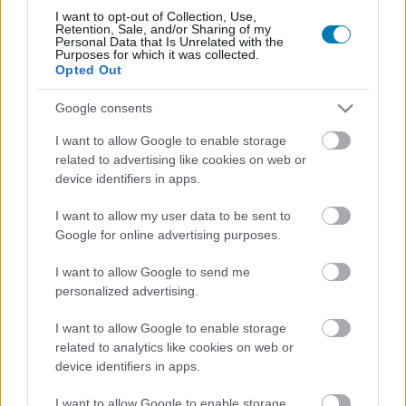
Ismétli magát a történelem: az amerikai téli-
I want to opt-out of Collection, Use,
Retention, Sale, and/or Sharing of my
nyári időszámítási dátumok változása a 2000-
Personal Data that Is Unrelated with the
Purposes for which it was collected.
es év problémához hasonló galibákat okozhat.
Opted Out
A földrajzi távolság nem védi meg az európai
Google consents
felhasználókat.
I want to allow Google to enable storage
Loaded
:
Unmute
related to advertising like cookies on web or
21.02%
device identifiers in apps.
Az Egyesült Államok Kongresszusa még 2005-ben úgy
I want to allow my user data to be sent to
döntött, hogy április első vasárnapjáról március második
Google for online advertising purposes.
vasárnapjára hozza előre a nyári időszámítás kezdetét,
mégpedig abból a megfontolásból, hogy a napfényes
I want to allow Google to send me
personalized advertising.
kora esti órák csökkentik az energiafelhasználást.
Természetesen a változások követésére az operációs
I want to allow Google to enable storage
rendszerek gyártóinak frissítéseket kellett készíteni.
related to analytics like cookies on web or
Mint az a mellékelt táblázatokból kiderül, ezek a
device identifiers in apps.
frissítések rendelkezésre is állnak, de az már más
I want to allow Google to enable storage