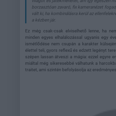
világot és játékmenetet, ám így egészen má
borzasztóan zavaró, fix kameranézet foga
vált ki, ha kombinálásra kerül az ellenfelek
a kézben jár.
Ez még csak-csak elviselhető lenne, ha ne
minden egyes elhalálozással ugyanis egy év
ismétlődése nem csupán a karakter külsején
élettel teli, gyors reflexű és edzett legényt t
szépen lassan átveszi a mágia: ezzel egyre e
miáltal még sikeresebbé válhatunk a harcokb
traitet, ami szintén befolyásolja az eredménye