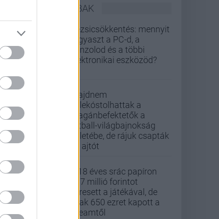
LEGOLVASOTTABBAK
Rezsicsökkentés: mennyit
fogyaszt a PC-d, a
konzolod és a többi
elektronikai eszközöd?
Majdnem
belekóstolhattak a
magánbefektetők a
futball-világbajnokság
üzletébe, de rájuk csapták
az ajtót
A 18 éves srác papíron
437 millió forintot
keresett a játékával, de
csak 650 ezret kapott a
Steamtől