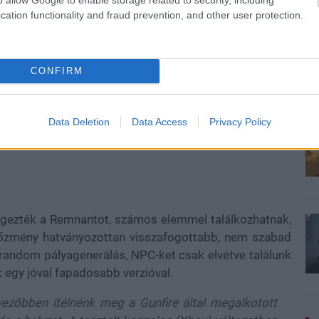
cation functionality and fraud prevention, and other user protection.
CONFIRM
Data Deletion
Data Access
Privacy Policy
végezték a Remnantot, számos elemmel találkozhatnak,
előzmény hatványozottan visszafogottabb, nem szabad
 random pályagenerálás, NPC-ket csak elvétve találunk
 egy jóval fapadosabb verzióval.
ezőbben ítélnénk meg a Gunfire által megalkotott