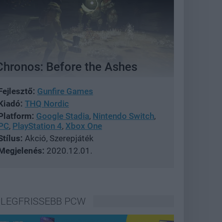
Chronos: Before the Ashes
Fejlesztő:
Gunfire Games
Kiadó:
THQ Nordic
Platform:
Google Stadia
,
Nintendo Switch
,
PC
,
PlayStation 4
,
Xbox One
Stílus:
Akció, Szerepjáték
Megjelenés:
2020.12.01.
LEGFRISSEBB PCW