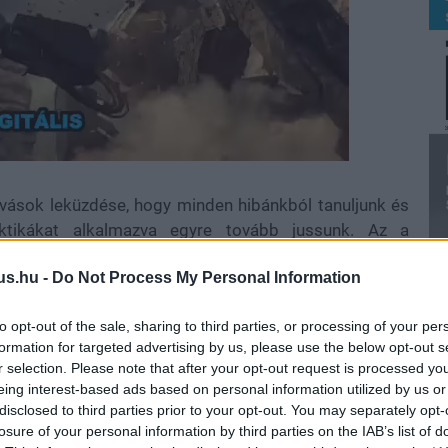
ívások leküzdése, hogy minden hibánkból tanuljunk és
aktikákat alkalmazva egyre tovább jussunk. Az a
zságosan kemény és nem vért izzasztóan rohadék, a
us.hu -
Do Not Process My Personal Information
en címek leglényegesebb eleme. A zsáner azonban egyre
ihívóknak módot kell találniuk arra, hogy kitűnjenek a
to opt-out of the sale, sharing to third parties, or processing of your per
formation for targeted advertising by us, please use the below opt-out s
r selection. Please note that after your opt-out request is processed y
 ezt a
Remnant: From the Ashes
nevezetű kooperatív
eing interest-based ads based on personal information utilized by us or
9-ben, amelyben egyedül vagy pajtásainkkal együtt
disclosed to third parties prior to your opt-out. You may separately opt-
jövő szörnyei ellen. Bár a játék minősége megosztotta
losure of your personal information by third parties on the IAB’s list of
ül jól fogyott, amit alaposan megfejelt az is, hogy az