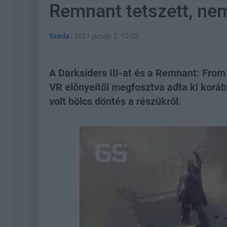
Remnant tetszett, nem
Szada
|
2021 január 2. 10:05
A Darksiders III-at és a Remnant: From 
VR előnyeitől megfosztva adta ki koráb
volt bölcs döntés a részükről.