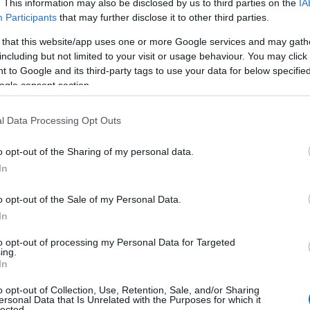
. This information may also be disclosed by us to third parties on the
IA
ezáltal több mint tízmillióan húzták be) és bekerült a
Participants
that may further disclose it to other third parties.
rnek hozzá). Egy ilyen felhasználóbázisra már lehet
 that this website/app uses one or more Google services and may gath
latt piacra dobta a 2016-os VR-játékának átdolgozott
including but not limited to your visit or usage behaviour. You may click 
shes alcímmel ellátva biztosan eljusson a Remnant-
 to Google and its third-party tags to use your data for below specifi
ogle consent section.
l Data Processing Opt Outs
o opt-out of the Sharing of my personal data.
In
tékok többségéhez hasonlóan nem tolja az arcunkba a
k jegyzetek, utalások és a képzeletünk gondoskodik a
o opt-out of the Sale of my Personal Data.
ltalanul bolyongunk egy random fantáziavilágban. Egy
In
kinek életbevágó küldetése van: meg kell mentenie az
A
to opt-out of processing my Personal Data for Targeted
népmesékbe illően - úgy, hogy okosabbá, bölcsebbé és
ing.
sban barangolva átküzdi magát hozzá.
In
o opt-out of Collection, Use, Retention, Sale, and/or Sharing
ersonal Data that Is Unrelated with the Purposes for which it
lected.