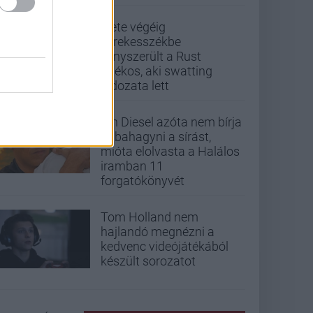
Élete végéig
kerekesszékbe
kényszerült a Rust
játékos, aki swatting
áldozata lett
Vin Diesel azóta nem bírja
abbahagyni a sírást,
mióta elolvasta a Halálos
iramban 11
forgatókönyvét
Tom Holland nem
hajlandó megnézni a
kedvenc videójátékából
készült sorozatot