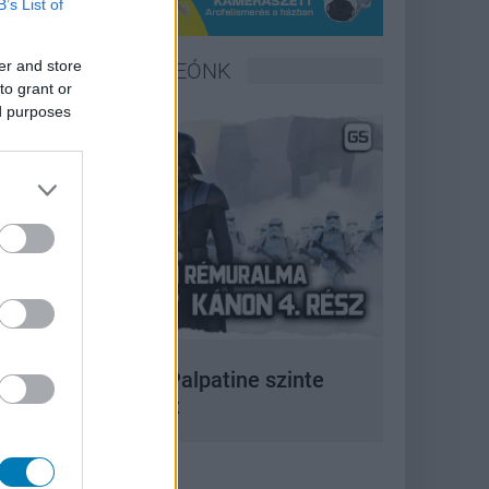
B’s List of
er and store
LEGFRISSEBB VIDEÓNK
to grant or
ed purposes
 korszak, amikor Palpatine szinte
bármit megtehetett