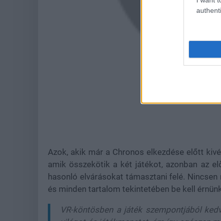
authenti
Azok, akik már a Chronos elkezdése előtt ki
amik összekötik a két játékot, azonban az 
hasonló elvárásokat támasztani felé. Nincsen
és minden tartalom tekintetében be kell érnünk
VR-köntösben a játék szempontjából kedv