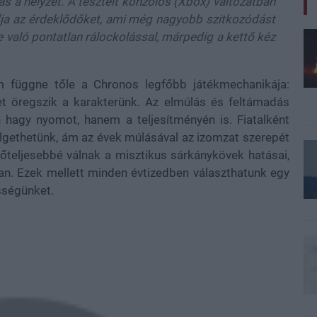
s a helyzet. A tesztelt konzolos (Xbox) változatban
dja az érdeklődőket, ami még nagyobb szitkozódást
re való pontatlan rálockolással, márpedig a kettő kéz
m függne tőle a Chronos legfőbb játékmechanikája:
et öregszik a karakterünk. Az elmúlás és feltámadás
 hagy nyomot, hanem a teljesítményén is. Fiatalként
erelgethetünk, ám az évek múlásával az izomzat szerepét
rőteljesebbé válnak a misztikus sárkánykövek hatásai,
an. Ezek mellett minden évtizedben választhatunk egy
sségünket.