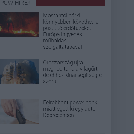
PCW HÍREK
Mostantól bárki
könnyebben követheti a
pusztító erdőtüzeket
Európa ingyenes
műholdas
szolgáltatásával
Oroszország újra
meghódítaná a világűrt,
de ehhez kínai segítségre
szorul
Felrobbant power bank
miatt égett ki egy autó
Debrecenben