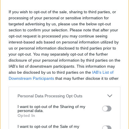
If you wish to opt-out of the sale, sharing to third parties, or
processing of your personal or sensitive information for
targeted advertising by us, please use the below opt-out
Címkék:
#star citizen
#űrszimulátor
#mmo
#cloud
section to confirm your selection. Please note that after your
imperium games
opt-out request is processed you may continue seeing
interest-based ads based on personal information utilized by
us or personal information disclosed to third parties prior to
your opt-out. You may separately opt-out of the further
disclosure of your personal information by third parties on the
IAB’s list of downstream participants. This information may
also be disclosed by us to third parties on the
IAB’s List of
Downstream Participants
that may further disclose it to other
third parties.
Please note that this website/app uses one or more Google
Hozzászólások
Personal Data Processing Opt Outs
services and may gather and store information including but
not limited to your visit or usage behaviour. You may click to
I want to opt-out of the Sharing of my
personal data.
grant or deny consent to Google and its third-party tags to
Opted In
use your data for below specified purposes in below Google
Európa-bajnoki arany után
consent section.
I want to opt-out of the Sale of my