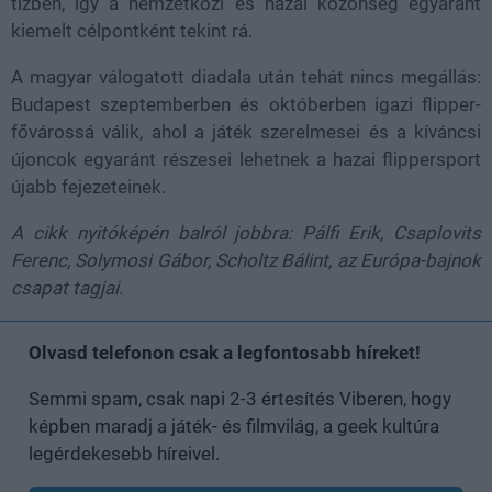
tízben, így a nemzetközi és hazai közönség egyaránt
kiemelt célpontként tekint rá.
A magyar válogatott diadala után tehát nincs megállás:
Budapest szeptemberben és októberben igazi flipper-
fővárossá válik, ahol a játék szerelmesei és a kíváncsi
újoncok egyaránt részesei lehetnek a hazai flippersport
újabb fejezeteinek.
A cikk nyitóképén balról jobbra: Pálfi Erik, Csaplovits
Ferenc, Solymosi Gábor, Scholtz Bálint, az Európa-bajnok
csapat tagjai.
Olvasd telefonon csak a legfontosabb híreket!
Semmi spam, csak napi 2-3 értesítés Viberen, hogy
képben maradj a játék- és filmvilág, a geek kultúra
legérdekesebb híreivel.