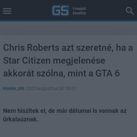
Chris Roberts azt szeretné, ha a
Star Citizen megjelenése
akkorát szólna, mint a GTA 6
Hunter_GS
|
2025 augusztus 28. 06:01
Nem hiszitek el, de már dátumai is vannak az
űrkalaúznak.
Loaded
:
Unmute
37.42%