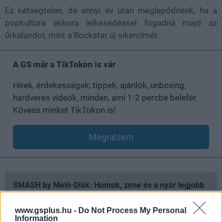
Ez kétségtelen, de ennyi év után meglepődnénk, ha a
popkultúra akkora lelkesedéssel fogadná majd az
űrkalandot, mint a Rockstar új sikercímét.
A GS már a TikTokon is vár
Hírek, érdekességek, tippek, ajánlók, unboxing,
hardveres videók, minden, ami 1-2 percbe belefér.
Kövess minket TikTokon is!
Megnézem
SMASH by Meló-Diák: Homok, zene és a nyár legjobb
hangulata – Jön a második forduló! (X)
Július végén folytatódik a balatoni strandröplabda-
www.gsplus.hu -
Do Not Process My Personal
sorozat.
Information