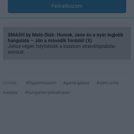
Feliratkozom
SMASH by Meló-Diák: Homok, zene és a nyár legjobb
hangulata – Jön a második forduló! (X)
Július végén folytatódik a balatoni strandröplabda-
sorozat.
Címkék:
#flippermúzeum
#game galaxy
#stern army
tuesday
#hungarian pinball open