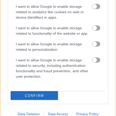
adott a hazai flipperközösségnek, amelynek
I want to allow Google to enable storage
köszönhetően szeptemberben és októberben Budapest
related to analytics like cookies on web or
device identifiers in apps.
lesz a sportág egyik nemzetközi központja.
I want to allow Google to enable storage
Szeptember 2-án a Flippermúzeum ad otthont a Stern
related to functionality of the website or app.
Army Tuesday következő állomásának, ahol a világ
vezető gyártójának legújabb masinája, a King Kong
I want to allow Google to enable storage
flipper először mutatkozik be Magyarországon.
related to personalization.
Áprilisban a hasonló eseményen 63 játékos állt a
I want to allow Google to enable storage
gépekhez, most pedig a résztvevők történelmi pillanat
related to security, including authentication
részesei lehetnek az új modell kipróbálásával. Az
functionality and fraud prevention, and other
eseményre még zajlik a nevezés, így a profi játékosok
user protection.
mellett a lelkes amatőrök is esélyt kapnak, hogy a Stern
vadonatúj gépén bizonyítsanak.
CONFIRM
Októberben már a Game Galaxyban dübörög tovább a
flipperláz. A Ráday utcában tavaly megnyílt retro
központ, amely a Flippermúzeum önálló egységeként
Data Deletion
Data Access
Privacy Policy