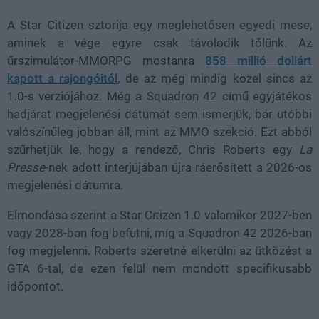
A Star Citizen sztorija egy meglehetősen egyedi mese,
aminek a vége egyre csak távolodik tőlünk. Az
űrszimulátor-MMORPG mostanra
858 millió dollárt
kapott a rajongóitól
, de az még mindig közel sincs az
1.0-s verziójához. Még a Squadron 42 című egyjátékos
hadjárat megjelenési dátumát sem ismerjük, bár utóbbi
valószínűleg jobban áll, mint az MMO szekció. Ezt abból
szűrhetjük le, hogy a rendező, Chris Roberts egy
La
Presse
-nek adott interjújában újra ráerősített a 2026-os
megjelenési dátumra.
Elmondása szerint a Star Citizen 1.0 valamikor 2027-ben
vagy 2028-ban fog befutni, míg a Squadron 42 2026-ban
fog megjelenni. Roberts szeretné elkerülni az ütközést a
GTA 6-tal, de ezen felül nem mondott specifikusabb
időpontot.