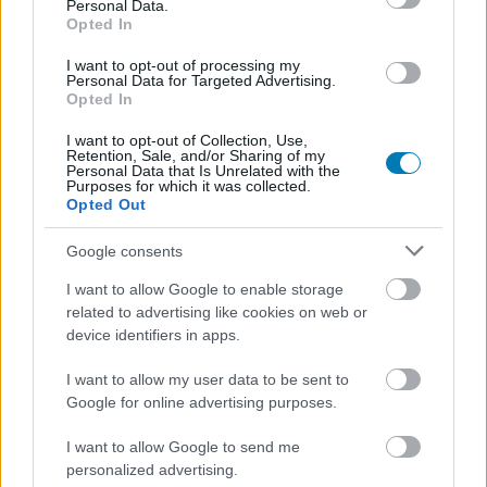
Personal Data.
flipperláz Budapesten
Opted In
I want to opt-out of processing my
Csirke
|
2025 augusztus 27. 16:05
Personal Data for Targeted Advertising.
Opted In
I want to opt-out of Collection, Use,
Ősszel két rangos nemzetközi flipperesemény
Retention, Sale, and/or Sharing of my
Personal Data that Is Unrelated with the
érkezik a fővárosba, a magyar válogatott friss
Purposes for which it was collected.
Opted Out
Európa-bajnoki sikere után.
Google consents
Loaded
:
Unmute
21.02%
I want to allow Google to enable storage
related to advertising like cookies on web or
A magyar flipper-válogatott 2025 júniusában történelmi
device identifiers in apps.
győzelmet aratott: tizenhárom év után újra Európa-
bajnok lett. Az ausztriai Vöcklabruckban megrendezett
I want to allow my user data to be sent to
kontinensviadalon a Solymosi Gábor, Scholtz Bálint, Pálfi
Google for online advertising purposes.
Erik és Csaplovits Ferenc alkotta csapat 24 ország 384
I want to allow Google to send me
versenyzője közül bizonyult a legjobbnak, ezzel
personalized advertising.
visszahódítva az aranyérmet. A diadal óriási lendületet