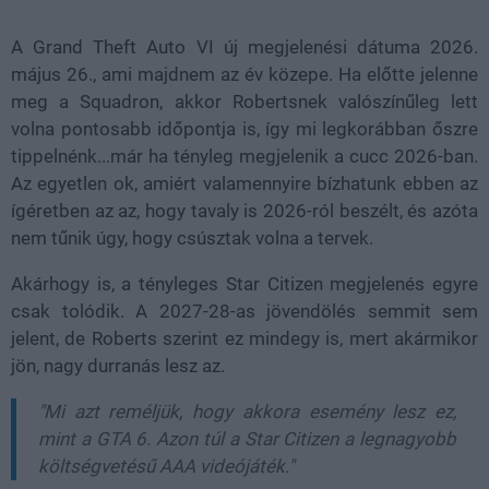
A Grand Theft Auto VI új megjelenési dátuma 2026.
május 26., ami majdnem az év közepe. Ha előtte jelenne
meg a Squadron, akkor Robertsnek valószínűleg lett
volna pontosabb időpontja is, így mi legkorábban őszre
tippelnénk...már ha tényleg megjelenik a cucc 2026-ban.
Az egyetlen ok, amiért valamennyire bízhatunk ebben az
ígéretben az az, hogy tavaly is 2026-ról beszélt, és azóta
nem tűnik úgy, hogy csúsztak volna a tervek.
Akárhogy is, a tényleges Star Citizen megjelenés egyre
csak tolódik. A 2027-28-as jövendölés semmit sem
jelent, de Roberts szerint ez mindegy is, mert akármikor
jön, nagy durranás lesz az.
"Mi azt reméljük, hogy akkora esemény lesz ez,
mint a GTA 6. Azon túl a Star Citizen a legnagyobb
költségvetésű AAA videójáték."