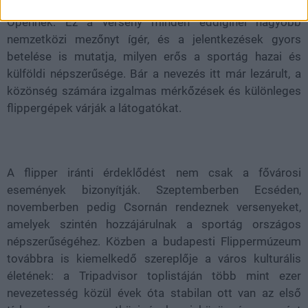
jött létre, idén először ad otthont a Hungarian Pinball
Opennek. Ez a verseny minden eddiginél nagyobb
nemzetközi mezőnyt ígér, és a jelentkezések gyors
betelése is mutatja, milyen erős a sportág hazai és
külföldi népszerűsége. Bár a nevezés itt már lezárult, a
közönség számára izgalmas mérkőzések és különleges
flippergépek várják a látogatókat.
A flipper iránti érdeklődést nem csak a fővárosi
események bizonyítják. Szeptemberben Ecséden,
novemberben pedig Csornán rendeznek versenyeket,
amelyek szintén hozzájárulnak a sportág országos
népszerűségéhez. Közben a budapesti Flippermúzeum
továbbra is kiemelkedő szereplője a város kulturális
életének: a Tripadvisor toplistáján több mint ezer
nevezetesség közül évek óta stabilan ott van az első