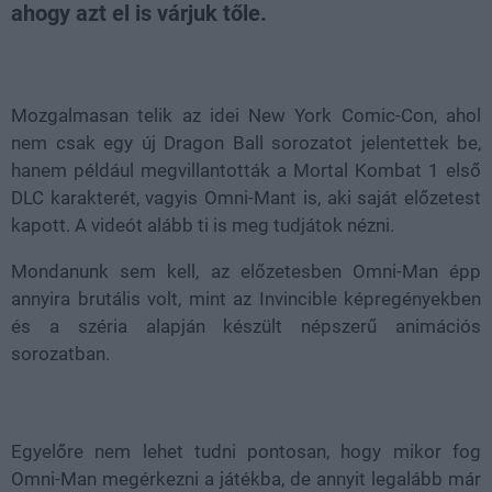
ahogy azt el is várjuk tőle.
Loaded
:
Unmute
38.25%
Mozgalmasan telik az idei New York Comic-Con, ahol
nem csak egy új Dragon Ball sorozatot jelentettek be,
hanem például megvillantották a Mortal Kombat 1 első
DLC karakterét, vagyis Omni-Mant is, aki saját előzetest
kapott. A videót alább ti is meg tudjátok nézni.
Mondanunk sem kell, az előzetesben Omni-Man épp
annyira brutális volt, mint az Invincible képregényekben
és a széria alapján készült népszerű animációs
sorozatban.
Egyelőre nem lehet tudni pontosan, hogy mikor fog
Omni-Man megérkezni a játékba, de annyit legalább már