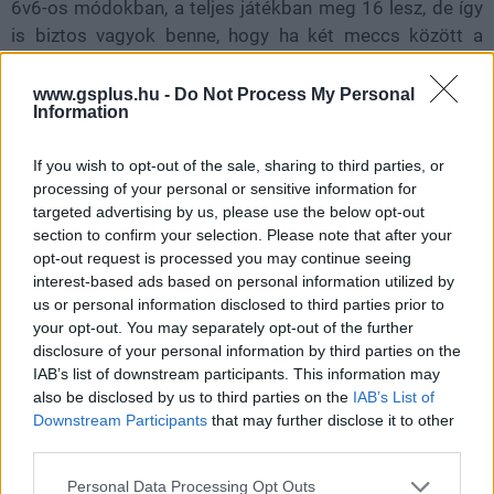
6v6-os módokban, a teljes játékban meg 16 lesz, de így
is biztos vagyok benne, hogy ha két meccs között a
választható mapok között szerepel (mert hogy már
szavazni is lehet), mindenki erre fog szavazni. Legalább
www.gsplus.hu -
Do Not Process My Personal
Information
demokrácia lesz újra, legalább annak látszata megvan,
hogy hatással lehetünk a következő mérkőzésre.
If you wish to opt-out of the sale, sharing to third parties, or
processing of your personal or sensitive information for
Azért más élményeket is szereztem az elmúlt napokban,
targeted advertising by us, please use the below opt-out
és ezek alapján nagy magabiztossággal állíthatom: a
section to confirm your selection. Please note that after your
Modern Warfare 3 is egy Call of Duty játék lesz,
opt-out request is processed you may continue seeing
méghozzá egy olyan, ami a hagyományoknak
interest-based ads based on personal information utilized by
megfelelően kiváltja majd a játékosok haragját
us or personal information disclosed to third parties prior to
your opt-out. You may separately opt-out of the further
újításaival, és elég feladattal látja el a Sledgehammer
disclosure of your personal information by third parties on the
Gamest, az Infinity Wardot, vagy épp akit a projektre tesz
IAB’s list of downstream participants. This information may
az Activision a következő egy évben.
also be disclosed by us to third parties on the
IAB’s List of
Downstream Participants
that may further disclose it to other
third parties.
Please note that this website/app uses one or more Google
Átcímkézett termék
Personal Data Processing Opt Outs