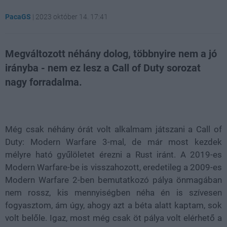
PacaGS
|
2023 október 14. 17:41
Megváltozott néhány dolog, többnyire nem a jó
irányba - nem ez lesz a Call of Duty sorozat
nagy forradalma.
Loaded
:
Unmute
21.65%
Még csak néhány órát volt alkalmam játszani a Call of
Duty: Modern Warfare 3-mal, de már most kezdek
mélyre ható gyűlöletet érezni a Rust iránt. A 2019-es
Modern Warfare-be is visszahozott, eredetileg a 2009-es
Modern Warfare 2-ben bemutatkozó pálya önmagában
nem rossz, kis mennyiségben néha én is szívesen
fogyasztom, ám úgy, ahogy azt a béta alatt kaptam, sok
volt belőle. Igaz, most még csak öt pálya volt elérhető a