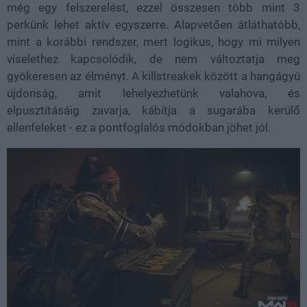
még egy felszerelést, ezzel összesen több mint 3
perkünk lehet aktív egyszerre. Alapvetően átláthatóbb,
mint a korábbi rendszer, mert logikus, hogy mi milyen
viselethez kapcsolódik, de nem változtatja meg
gyökeresen az élményt. A killstreakek között a hangágyú
újdonság, amit lehelyezhetünk valahova, és
elpusztításáig zavarja, kábítja a sugarába kerülő
ellenfeleket - ez a pontfoglalós módokban jöhet jól.