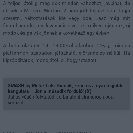
A teljes játékig még sok minden változhat, javulhat, de
akinek a Modern Warfare 2 nem jött be, ezt sem fogja
szeretni, változtatások ide vagy oda. Lesz még mit
finomhangolni, és kíváncsian várjuk, milyen újítások, új
módok és pályák jönnek a következő egy évben.
A béta október 14. 19:00-tól október 16-áig minden
platformon szabadon játszható, előrendelés nélkül. Ha
kipróbáltátok, mondjátok el, hogy tetszett!
SMASH by Meló-Diák: Homok, zene és a nyár legjobb
hangulata – Jön a második forduló! (X)
Július végén folytatódik a balatoni strandröplabda-
sorozat.