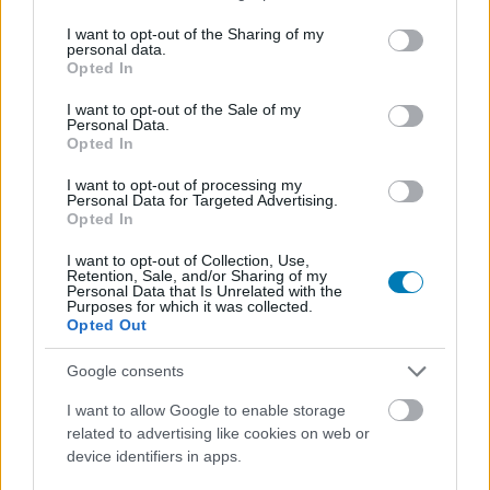
services and may gather and store information including but
not limited to your visit or usage behaviour. You may click to
I want to opt-out of the Sharing of my
Megmosolyogtató, hogy a bétát ugyanabból a kliensből
personal data.
grant or deny consent to Google and its third-party tags to
lehet elindítani, sőt, annak kvázi DLC-jeként kellett
Opted In
use your data for below specified purposes in below Google
letölteni, amiből a Modern Warfare 2-t és a Warzone 2.0-
consent section.
I want to opt-out of the Sale of my
t is - eddig sem tudta titkolni a kiadó, hogy a játék
Personal Data.
Opted In
eredetileg DLC lett volna, így meg már pláne nehéz.
Mindenesetre teljes árat kell fizetnünk érte, és lesz benne
I want to opt-out of processing my
Personal Data for Targeted Advertising.
kampány meg zombis mód is, úgyhogy az ilyen jellegű
Opted In
technikai részletek másodlagosak.
I want to opt-out of Collection, Use,
Retention, Sale, and/or Sharing of my
Fontosabb, hogy mi változott. A teljes multis élmény
Personal Data that Is Unrelated with the
átformálását nem vártuk, nem is került rá sor, de
Purposes for which it was collected.
Opted Out
bevezettek néhány megosztó módosítást, amikhez a
játékosoknak biztosan lesz egy-két szava.
Google consents
Az egyik leglényegesebb, hogy 100 helyett mindenki 150
I want to allow Google to enable storage
életerőponttal indul, amitől nőtt a TTK, avagy az öléshez
related to advertising like cookies on web or
device identifiers in apps.
szükséges idő - ám nem olyan számottevő mértékben,
mint amikor korábban piszkálták ezt meg. Az automata