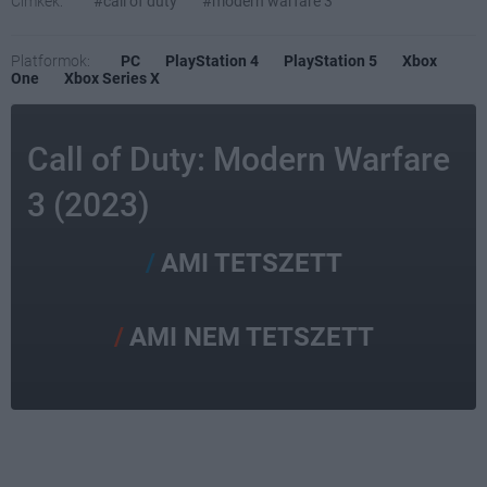
Címkék:
#call of duty
#modern warfare 3
Platformok:
PC
PlayStation 4
PlayStation 5
Xbox
One
Xbox Series X
Call of Duty: Modern Warfare
3 (2023)
AMI TETSZETT
AMI NEM TETSZETT