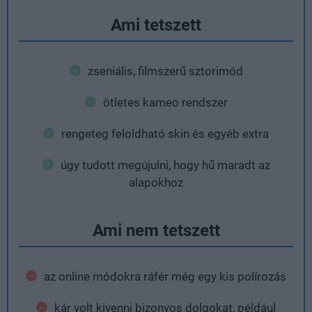
Ami tetszett
zseniális, filmszerű sztorimód
ötletes kameo rendszer
rengeteg feloldható skin és egyéb extra
úgy tudott megújulni, hogy hű maradt az
alapokhoz
Ami nem tetszett
az online módokra ráfér még egy kis polírozás
kár volt kivenni bizonyos dolgokat, például