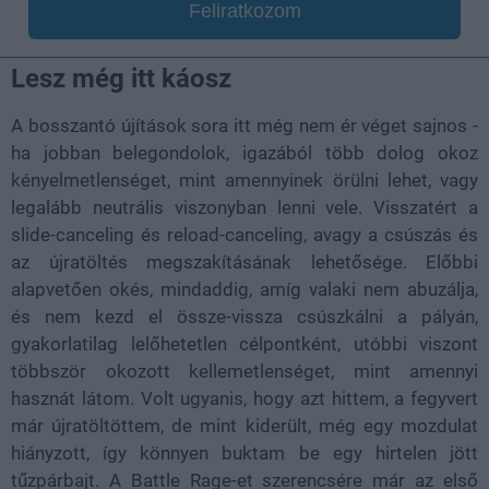
Feliratkozom
Lesz még itt káosz
A bosszantó újítások sora itt még nem ér véget sajnos -
ha jobban belegondolok, igazából több dolog okoz
kényelmetlenséget, mint amennyinek örülni lehet, vagy
legalább neutrális viszonyban lenni vele. Visszatért a
slide-canceling és reload-canceling, avagy a csúszás és
az újratöltés megszakításának lehetősége. Előbbi
alapvetően okés, mindaddig, amíg valaki nem abuzálja,
és nem kezd el össze-vissza csúszkálni a pályán,
gyakorlatilag lelőhetetlen célpontként, utóbbi viszont
többször okozott kellemetlenséget, mint amennyi
hasznát látom. Volt ugyanis, hogy azt hittem, a fegyvert
már újratöltöttem, de mint kiderült, még egy mozdulat
hiányzott, így könnyen buktam be egy hirtelen jött
tűzpárbajt. A Battle Rage-et szerencsére már az első