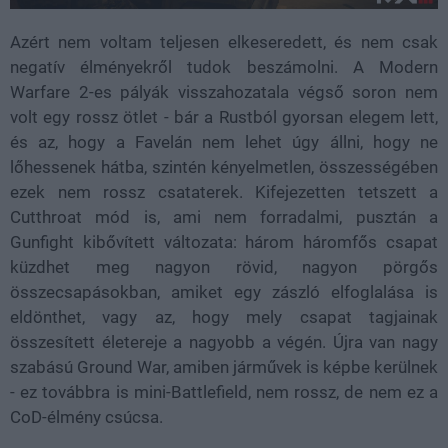
Azért nem voltam teljesen elkeseredett, és nem csak
negatív élményekről tudok beszámolni. A Modern
Warfare 2-es pályák visszahozatala végső soron nem
volt egy rossz ötlet - bár a Rustból gyorsan elegem lett,
és az, hogy a Favelán nem lehet úgy állni, hogy ne
lőhessenek hátba, szintén kényelmetlen, összességében
ezek nem rossz csataterek. Kifejezetten tetszett a
Cutthroat mód is, ami nem forradalmi, pusztán a
Gunfight kibővített változata: három háromfős csapat
küzdhet meg nagyon rövid, nagyon pörgős
összecsapásokban, amiket egy zászló elfoglalása is
eldönthet, vagy az, hogy mely csapat tagjainak
összesített életereje a nagyobb a végén. Újra van nagy
szabású Ground War, amiben járművek is képbe kerülnek
- ez továbbra is mini-Battlefield, nem rossz, de nem ez a
CoD-élmény csúcsa.