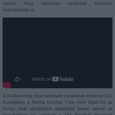
tudunk, hogy valamikor november folyamán
számíthatunk rá.
A jövőben még olyan játszható karakterek érkeznek DLC
formájában a Mortal Kombat 1-be, mint Quan-Chi és
Ermac (akik ellenfélként egyébként benne vannak az
alapjátékban is), valamint a The Boysból átruccant