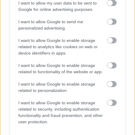
I want to allow my user data to be sent to
gépfegyverek erősnek, hatásosnak érződnek, a
Google for online advertising purposes.
mesterlövész puskák úgyszintén, viszont aki sörétessel
I want to allow Google to send me
szeretne mészárolni, készülhet, hogy egy fejlesztések
personalized advertising.
nélküli puskával 2-3 töltényt is bele kell ereszteni
közvetlen közelről a célpontokba, mire sikerül végezni
I want to allow Google to enable storage
velük - nehéz lesz őket olyan szintre húzni, hogy
related to analytics like cookies on web or
használhatóak legyenek. A kritikus pontok eltalálása
device identifiers in apps.
nagyobb sebzést eredményez, talán emiatt is érezhető
I want to allow Google to enable storage
kevésbé problémásnak ez a módosítás, de SMG-kkel,
related to functionality of the website or app.
gépfegyverekkel érdemesebb próbálkozni, ha nyertesen
akarunk kijönni a párbajokból - vagy a csodálatos
I want to allow Google to enable storage
Renettivel, a félautomata pisztollyal, ami most is brutális.
related to personalization.
De mindegy, milyen fegyver használunk, amikor nehéz azt
I want to allow Google to enable storage
related to security, including authentication
lelőni, akit szinte látni sem lehet. Szürkébbek, színeiket
functionality and fraud prevention, and other
tekintve egysíkúak lettek a pályák, melyekbe jobban
user protection.
beleolvadnak az ellenfelek, így sokszor csak a fejük
felett megjelenő piros jelzésben bízhatunk, ami hol