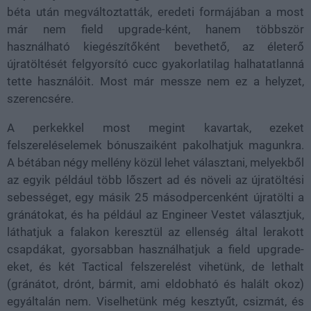
béta után megváltoztatták, eredeti formájában a most
már nem field upgrade-ként, hanem többször
használható kiegészítőként bevethető, az életerő
újratöltését felgyorsító cucc gyakorlatilag halhatatlanná
tette használóit. Most már messze nem ez a helyzet,
szerencsére.
A perkekkel most megint kavartak, ezeket
felszereléselemek bónuszaiként pakolhatjuk magunkra.
A bétában négy mellény közül lehet választani, melyekből
az egyik például több lőszert ad és növeli az újratöltési
sebességet, egy másik 25 másodpercenként újratölti a
gránátokat, és ha például az Engineer Vestet választjuk,
láthatjuk a falakon keresztül az ellenség által lerakott
csapdákat, gyorsabban használhatjuk a field upgrade-
eket, és két Tactical felszerelést vihetünk, de lethalt
(gránátot, drónt, bármit, ami eldobható és halált okoz)
egyáltalán nem. Viselhetünk még kesztyűt, csizmát, és