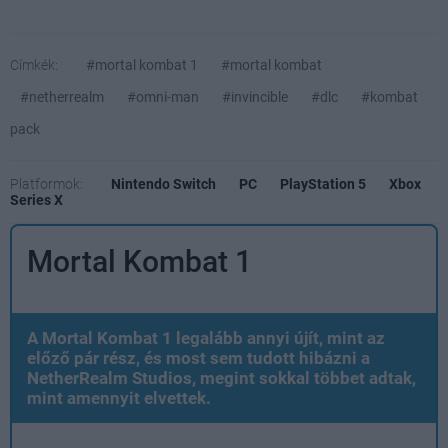
Címkék:
#mortal kombat 1
#mortal kombat
#netherrealm
#omni-man
#invincible
#dlc
#kombat
pack
Platformok:
Nintendo Switch
PC
PlayStation 5
Xbox
Series X
Mortal Kombat 1
A Mortal Kombat 1 legalább annyi újít, mint az
előző pár rész, és most sem tudott hibázni a
NetherRealm Studios, megint sokkal többet adtak,
mint amennyit elvettek.