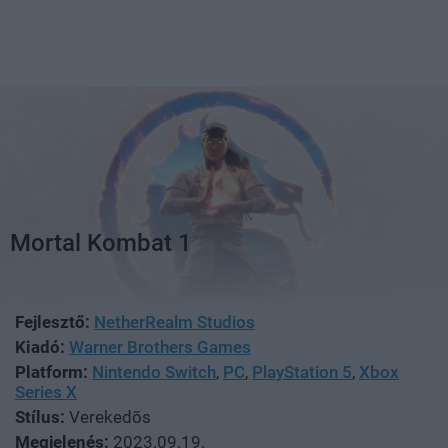
Mortal Kombat 1
Fejlesztő:
NetherRealm Studios
Kiadó:
Warner Brothers Games
Platform:
Nintendo Switch
,
PC
,
PlayStation 5
,
Xbox
Series X
Stílus:
Verekedõs
Megjelenés:
2023.09.19.