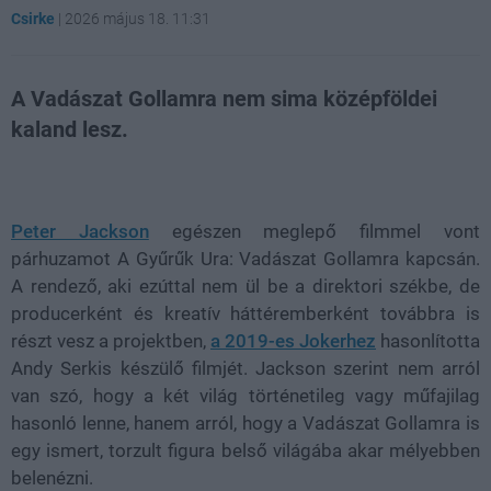
Csirke
|
2026 május 18. 11:31
A Vadászat Gollamra nem sima középföldei
kaland lesz.
Loaded
:
Unmute
21.65%
Peter Jackson
egészen meglepő filmmel vont
párhuzamot A Gyűrűk Ura: Vadászat Gollamra kapcsán.
A rendező, aki ezúttal nem ül be a direktori székbe, de
producerként és kreatív háttéremberként továbbra is
részt vesz a projektben,
a 2019-es Jokerhez
hasonlította
Andy Serkis készülő filmjét. Jackson szerint nem arról
van szó, hogy a két világ történetileg vagy műfajilag
hasonló lenne, hanem arról, hogy a Vadászat Gollamra is
egy ismert, torzult figura belső világába akar mélyebben
belenézni.