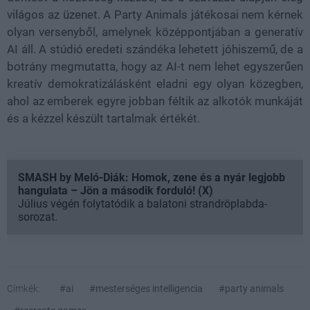
világos az üzenet. A Party Animals játékosai nem kérnek
olyan versenyből, amelynek középpontjában a generatív
AI áll. A stúdió eredeti szándéka lehetett jóhiszemű, de a
botrány megmutatta, hogy az AI-t nem lehet egyszerűen
kreatív demokratizálásként eladni egy olyan közegben,
ahol az emberek egyre jobban féltik az alkotók munkáját
és a kézzel készült tartalmak értékét.
SMASH by Meló-Diák: Homok, zene és a nyár legjobb
hangulata – Jön a második forduló! (X)
Július végén folytatódik a balatoni strandröplabda-
sorozat.
Címkék:
#ai
#mesterséges intelligencia
#party animals