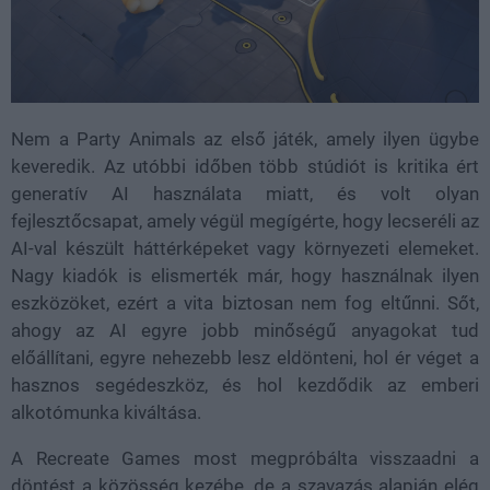
Nem a Party Animals az első játék, amely ilyen ügybe
keveredik. Az utóbbi időben több stúdiót is kritika ért
generatív AI használata miatt, és volt olyan
fejlesztőcsapat, amely végül megígérte, hogy lecseréli az
AI-val készült háttérképeket vagy környezeti elemeket.
Nagy kiadók is elismerték már, hogy használnak ilyen
eszközöket, ezért a vita biztosan nem fog eltűnni. Sőt,
ahogy az AI egyre jobb minőségű anyagokat tud
előállítani, egyre nehezebb lesz eldönteni, hol ér véget a
hasznos segédeszköz, és hol kezdődik az emberi
alkotómunka kiváltása.
A Recreate Games most megpróbálta visszaadni a
döntést a közösség kezébe, de a szavazás alapján elég