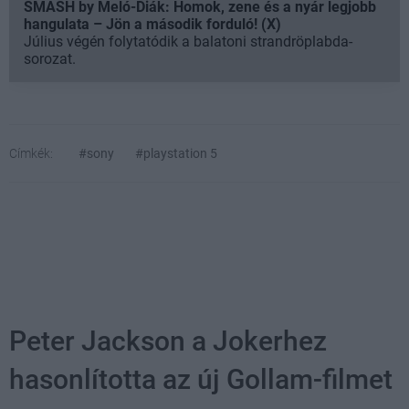
SMASH by Meló-Diák: Homok, zene és a nyár legjobb
hangulata – Jön a második forduló! (X)
Július végén folytatódik a balatoni strandröplabda-
sorozat.
Címkék:
#sony
#playstation 5
Peter Jackson a Jokerhez
hasonlította az új Gollam-filmet