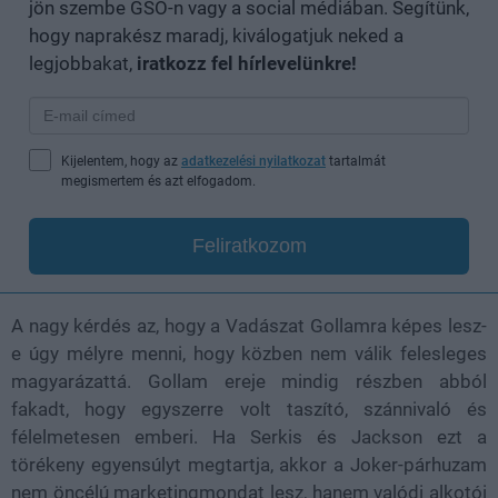
jön szembe GSO-n vagy a social médiában. Segítünk,
hogy naprakész maradj, kiválogatjuk neked a
legjobbakat,
iratkozz fel hírlevelünkre!
Kijelentem, hogy az
adatkezelési nyilatkozat
tartalmát
megismertem és azt elfogadom.
Feliratkozom
A nagy kérdés az, hogy a Vadászat Gollamra képes lesz-
e úgy mélyre menni, hogy közben nem válik felesleges
magyarázattá. Gollam ereje mindig részben abból
fakadt, hogy egyszerre volt taszító, szánnivaló és
félelmetesen emberi. Ha Serkis és Jackson ezt a
törékeny egyensúlyt megtartja, akkor a Joker-párhuzam
nem öncélú marketingmondat lesz, hanem valódi alkotói