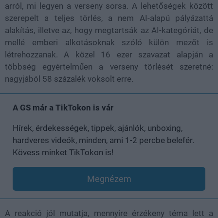
arról, mi legyen a verseny sorsa. A lehetőségek között
szerepelt a teljes törlés, a nem AI-alapú pályázattá
alakítás, illetve az, hogy megtartsák az AI-kategóriát, de
mellé emberi alkotásoknak szóló külön mezőt is
létrehozzanak. A közel 16 ezer szavazat alapján a
többség egyértelműen a verseny törlését szeretné:
nagyjából 58 százalék voksolt erre.
A GS már a TikTokon is vár
Hírek, érdekességek, tippek, ajánlók, unboxing,
hardveres videók, minden, ami 1-2 percbe belefér.
Kövess minket TikTokon is!
Megnézem
A reakció jól mutatja, mennyire érzékeny téma lett a