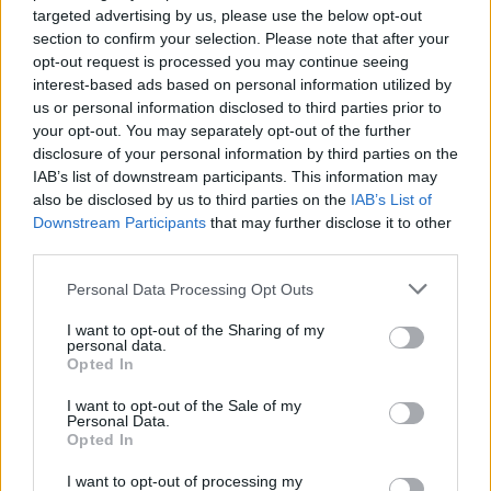
targeted advertising by us, please use the below opt-out
jelek szerint országonkénti bontásban dolgozik, nem
section to confirm your selection. Please note that after your
globális adatokkal. A bemutatott amerikai listán a
opt-out request is processed you may continue seeing
Fortnite toronymagasan vezetett 14,6 millió játékossal,
interest-based ads based on personal information utilized by
mögötte a Grand Theft Auto V 5,13 millióval, a Minecraft
us or personal information disclosed to third parties prior to
4,97 millióval, a Call of Duty: Black Ops 7 pedig 4,95
your opt-out. You may separately opt-out of the further
disclosure of your personal information by third parties on the
millióval szerepelt. A listán az Apex Legends, a Marvel
IAB’s list of downstream participants. This information may
Rivals, a Battlefield 6 és az Arc Raiders is feltűnt.
also be disclosed by us to third parties on the
IAB’s List of
Downstream Participants
that may further disclose it to other
third parties.
Please note that this website/app uses one or more Google
Ha a funkció valóban mindenkihez eljut, az fontos
Personal Data Processing Opt Outs
services and may gather and store information including but
változás lenne a PlayStation világában. A konzolos
not limited to your visit or usage behaviour. You may click to
I want to opt-out of the Sharing of my
platformok eddig jóval zártabban kezelték a
personal data.
grant or deny consent to Google and its third-party tags to
Opted In
játékosszámokat, mint a PC-s piac, ahol a Steam listái
use your data for below specified purposes in below Google
régóta napi beszédtémát adnak a játékosoknak és a
consent section.
I want to opt-out of the Sale of my
Personal Data.
fejlesztőknek is. A Sony ezzel egy olyan eszközt adhatna
Opted In
a felhasználóknak, amely nemcsak kíváncsiságot elégít
ki, hanem segíthet eldönteni, melyik multiplayer játék él
I want to opt-out of processing my