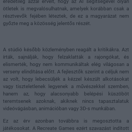
eredetileg azzal érvelt, hogy az AI segítségével olyan
ötletek is megvalósulhatnak, amelyek korábban csak a
résztvevők fejében léteztek, de ez a magyarázat nem
győzte meg a közösség jelentős részét.
A stúdió később közleményben reagált a kritikákra. Azt
írták, sajnálják, hogy felzaklatták a rajongókat, és
elismerték, hogy nem kommunikáltak elég világosan a
verseny elindítása előtt. A fejlesztők szerint a céljuk nem
az volt, hogy lebecsüljék a kézzel készült alkotásokat
vagy tiszteletlenek legyenek a művészekkel szemben,
hanem az, hogy alacsonyabb belépési küszöböt
teremtsenek azoknak, akiknek nincs tapasztalatuk
videóvágásban, animációban vagy 3D-s munkában.
Ez az érv azonban továbbra is megosztotta a
játékosokat. A Recreate Games ezért szavazást indított