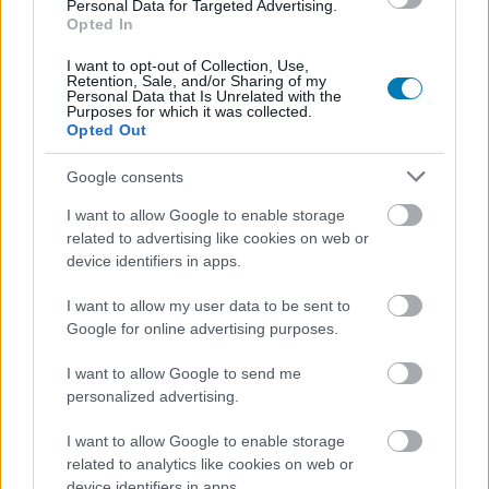
Personal Data for Targeted Advertising.
igazán, és melyiknél csak a marketing hangos.
Opted In
Azért a számokat óvatosan kell kezelni. Egyelőre
I want to opt-out of Collection, Use,
Retention, Sale, and/or Sharing of my
bétafunkcióról van szó, a Sony hivatalosan nem
Personal Data that Is Unrelated with the
Purposes for which it was collected.
jelentette be, hogy a widget mikor és milyen formában
Opted Out
válhat széles körben elérhetővé. Az sem világos,
pontosan hogyan számolja a rendszer a játékosokat,
Google consents
mennyi játékidő kell a bekerüléshez, mikor indul és zárul
I want to allow Google to enable storage
egy mérési hét, illetve a több platformon futó játékoknál
related to advertising like cookies on web or
milyen adatokat vesz figyelembe. Ezek nélkül a lista
device identifiers in apps.
érdekes, de nem alkalmas arra, hogy önmagában
I want to allow my user data to be sent to
végleges ítéletet mondjunk egy játék sikeréről.
Google for online advertising purposes.
A Trending Now nézet különösen hasznos lehetne, mert
I want to allow Google to send me
nem csak az örök óriásokat mutatná. A Fortnite, a GTA V,
personalized advertising.
a Minecraft és a Call of Duty valószínűleg hétről hétre ott
lenne az élmezőnyben, de a hirtelen felkapott játékok, új
I want to allow Google to enable storage
szezonok vagy frissítések így sokkal nagyobb
related to analytics like cookies on web or
device identifiers in apps.