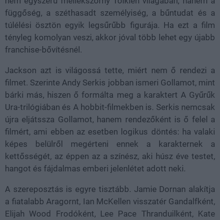
nem egyszerű mellékszörny Tolkien világában, hanem a
függőség, a széthasadt személyiség, a bűntudat és a
túlélési ösztön egyik legsűrűbb figurája. Ha ezt a film
tényleg komolyan veszi, akkor jóval több lehet egy újabb
franchise-bővítésnél.
Jackson azt is világossá tette, miért nem ő rendezi a
filmet. Szerinte Andy Serkis jobban ismeri Gollamot, mint
bárki más, hiszen ő formálta meg a karaktert A Gyűrűk
Ura-trilógiában és A hobbit-filmekben is. Serkis nemcsak
újra eljátssza Gollamot, hanem rendezőként is ő felel a
filmért, ami ebben az esetben logikus döntés: ha valaki
képes belülről megérteni ennek a karakternek a
kettősségét, az éppen az a színész, aki húsz éve testet,
hangot és fájdalmas emberi jelenlétet adott neki.
A szereposztás is egyre tisztább. Jamie Dornan alakítja
a fiatalabb Aragornt, Ian McKellen visszatér Gandalfként,
Elijah Wood Frodóként, Lee Pace Thranduilként, Kate