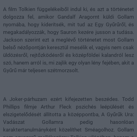
A film Tolkien függelékeiből indul ki, és azt a történetet
dolgozza fel, amikor Gandalf Aragornt küldi Gollam
nyomába, hogy kiderítsék, mit tud az Egy Gyűrűről, és
megakadályozzák, hogy Sauron kezére jusson a tudása.
Jackson szerint ezt a meglévő történetet most Gollam
belső nézőpontján keresztül mesélik el, vagyis nem csak
üldözésről, rejtőzködésről és középföldei kalandról lesz
szó, hanem arról is, mi zajlik egy olyan lény fejében, akit a
Gyűrű már teljesen szétmorzsolt.
A Joker-párhuzam ezért kifejezetten beszédes. Todd
Phillips filmje Arthur Fleck pszichés leépülését és
elszigetelődését állította a középpontba, A Gyűrűk Ura:
Vadászat Gollamra pedig hasonlóan
karaktertanulmányként közelíthet Sméagolhoz. Gollam