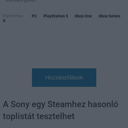
#recreate games
Platformok:
PC
PlayStation 5
Xbox One
Xbox Series
X
Hozzászólások
A Sony egy Steamhez hasonló
toplistát tesztelhet