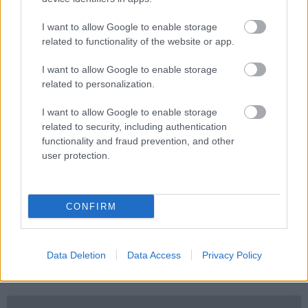
láthatóságot kaphatnának. Ez főleg kisebb vagy éppen
visszatérő címeknek segíthetne, amelyek nem tudnak
I want to allow Google to enable storage
pusztán név alapján versenyezni a legnagyobb live
related to functionality of the website or app.
service játékokkal.
I want to allow Google to enable storage
A funkció időzítése is érdekes, mert a PlayStation 5 már
related to personalization.
több mint öt éve van piacon, a Sony viszont még nem
I want to allow Google to enable storage
beszélt konkrétan a PlayStation 6 megjelenési ablakáról.
related to security, including authentication
Egy ilyen widget késői, de hasznos fejlesztés lehet a PS5
functionality and fraud prevention, and other
felületén, különösen akkor, ha a Sony tényleg
user protection.
komolyabban akarja kezelni a játékfelfedezést és a
közösségi aktivitást. Ha a teszt sikeres lesz, a
PlayStation felhasználói végre nem csak érzésre
CONFIRM
találgathatják majd, mivel játszik mindenki, hanem heti
adatok alapján láthatják, mi mozgatja éppen a konzolos
közönséget.
Data Deletion
Data Access
Privacy Policy