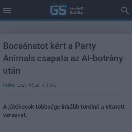
Bocsánatot kért a Party
Animals csapata az AI-botrány
után
Csirke
|
2026 május 18. 13:33
A játékosok többsége inkább törölné a vitatott
versenyt.
Loaded
:
Unmute
38.99%