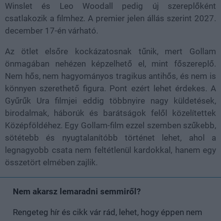
Winslet és Leo Woodall pedig új szereplőként
csatlakozik a filmhez. A premier jelen állás szerint 2027.
december 17-én várható.
Az ötlet elsőre kockázatosnak tűnik, mert Gollam
önmagában nehézen képzelhető el, mint főszereplő.
Nem hős, nem hagyományos tragikus antihős, és nem is
könnyen szerethető figura. Pont ezért lehet érdekes. A
Gyűrűk Ura filmjei eddig többnyire nagy küldetések,
birodalmak, háborúk és barátságok felől közelítettek
Középföldéhez. Egy Gollam-film ezzel szemben szűkebb,
sötétebb és nyugtalanítóbb történet lehet, ahol a
legnagyobb csata nem feltétlenül kardokkal, hanem egy
összetört elmében zajlik.
Nem akarsz lemaradni semmiről?
Rengeteg hír és cikk vár rád, lehet, hogy éppen nem