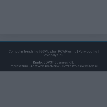
ComputerTrends.hu
|
GSPlus.hu
|
PCWPlus.hu
|
Puliwood.hu
|
Zoldpalya.hu
Kiadó:
BDPST Business Kft.
Impresszum
-
Adatvédelmi elveink
-
Hozzászólások kezelése