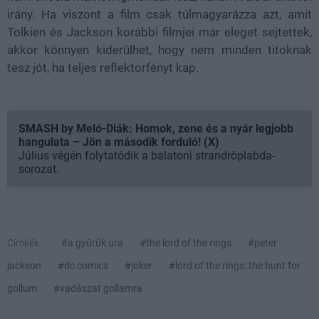
irány. Ha viszont a film csak túlmagyarázza azt, amit
Tolkien és Jackson korábbi filmjei már eleget sejtettek,
akkor könnyen kiderülhet, hogy nem minden titoknak
tesz jót, ha teljes reflektorfényt kap.
SMASH by Meló-Diák: Homok, zene és a nyár legjobb
hangulata – Jön a második forduló! (X)
Július végén folytatódik a balatoni strandröplabda-
sorozat.
Címkék:
#a gyűrűk ura
#the lord of the rings
#peter
jackson
#dc comics
#joker
#lord of the rings: the hunt for
gollum
#vadászat gollamra