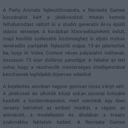
A Party Animals fejlesztőcsapata, a Recreate Games
bocsánatot kért a játékosoktól, miután komoly
felháborodást váltott ki a stúdió generatív AI-ra épülő
videós versenye. A korábban Xbox-exkluzívként indult,
majd később szélesebb közönséghez is eljutó mókás
verekedős partijáték fejlesztői május 13-án jelentették
be, hogy AI Video Contest néven pályázatot indítanak,
összesen 75 ezer dolláros pénzdíjjal. A feladat az lett
volna, hogy a résztvevők mesterséges intelligenciával
készítsenek legfeljebb ötperces videókat.
A bejelentés azonban nagyon gyorsan rossz irányt vett.
A játékosok és alkotók közül sokan azonnal kritizálni
kezdték a kezdeményezést, mert szerintük egy ilyen
verseny leértékeli az emberi munkát, a vágást, az
animációt, a modellezést és általában a kreatív
szakmákba fektetett tudást. A Recreate Games