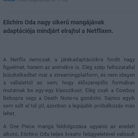
Eiichiro Oda nagy sikerű mangájának
adaptációja mindjárt elrajtol a Netflixen.
Loaded
:
Unmute
31.11%
A Netflix nemcsak a játékadaptációkra fordít nagy
figyelmet, hanem az animékre is. Elég szép felhozatallal
büszkélkedhet már a streamingplatform, és nem idegen
a vállalattól az sem, hogy élőszereplős formában
mutatnak be egy-egy klasszikust. Elég csak a Cowboy
Bebopra vagy a Death Note-ra gondolni. Sajnos egyik
sem sült el túl jól, azonban a legújabb próbálkozás más
lehet.
A One Piece manga feldolgozása ugyanis az eredeti
alkotó, Eiichiro Oda teljes kreatív felügyeletével valósult