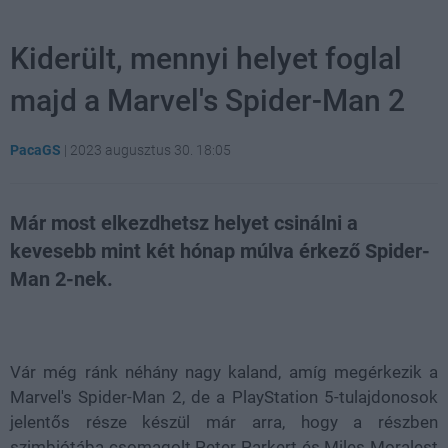
Kiderült, mennyi helyet foglal
majd a Marvel's Spider-Man 2
PacaGS
|
2023 augusztus 30. 18:05
Már most elkezdhetsz helyet csinálni a
kevesebb mint két hónap múlva érkező Spider-
Man 2-nek.
Loaded
:
Unmute
31.11%
Vár még ránk néhány nagy kaland, amíg megérkezik a
Marvel's Spider-Man 2, de a PlayStation 5-tulajdonosok
jelentős része készül már arra, hogy a részben
szimbiótába csomagolt Peter Parkert és Miles Moralest