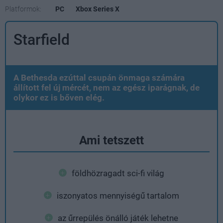
Platformok:
PC
Xbox Series X
Starfield
A Bethesda ezúttal csupán önmaga számára
állított fel új mércét, nem az egész iparágnak, de
olykor ez is bőven elég.
Ami tetszett
földhözragadt sci-fi világ
iszonyatos mennyiségű tartalom
az űrrepülés önálló játék lehetne