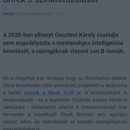
Szada
|
2023 augusztus 30. 19:21
A 2020-ban elhunyt Gesztesi Károly családja
nem engedélyezte a mesterséges intelligencia
bevetését, a rajongóknak viszont van B-tervük.
Loaded
:
Unmute
31.11%
Mi is megírtuk pár hónapja, hogy az Illumination elnöke,
Chris Meledandri több animációs projektről is lerántotta
a leplet,
köztük a Shrek 5-ről is
. A producerként is
tevékenykedő - és a legutóbbi Csizmás kandúr filmet is
támogató - Meledandri szerint a Dreamworksnél már
terveznek a következő Shrek filmmel, ami egyfajta
reboot lehet, és számítanak az eredeti szereplőgárda
visszatérésére is.