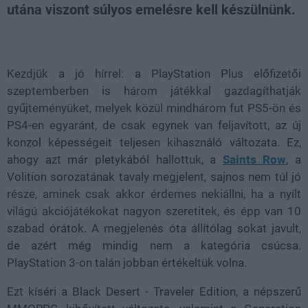
utána viszont súlyos emelésre kell készülnünk.
Loaded
:
Unmute
21.86%
Kezdjük a jó hírrel: a PlayStation Plus előfizetői
szeptemberben is három játékkal gazdagíthatják
gyűjteményüket, melyek közül mindhárom fut PS5-ön és
PS4-en egyaránt, de csak egynek van feljavított, az új
konzol képességeit teljesen kihasználó változata. Ez,
ahogy azt már pletykából hallottuk, a
Saints Row
, a
Volition sorozatának tavaly megjelent, sajnos nem túl jó
része, aminek csak akkor érdemes nekiállni, ha a nyílt
világú akciójátékokat nagyon szeretitek, és épp van 10
szabad órátok. A megjelenés óta állítólag sokat javult,
de azért még mindig nem a kategória csúcsa.
PlayStation 3-on talán jobban értékeltük volna.
Ezt kíséri a Black Desert - Traveler Edition, a népszerű