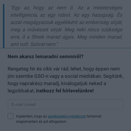
"Egy az, hogy az nem ő. Az a mesterséges
intelligencia, az egy robot. Az egy hazugság. És
azzal megágyazzuk egyébként az emberiség sírját,
meg a művészet sírját. Meg neki nincs szüksége
erre, ő a Shrek marad úgyis. Meg minden marad,
ami volt. Szóval nem."
Nem akarsz lemaradni semmiről?
Rengeteg hír és cikk vár rád, lehet, hogy éppen nem
jön szembe GSO-n vagy a social médiában. Segítünk,
hogy naprakész maradj, kiválogatjuk neked a
legjobbakat,
iratkozz fel hírlevelünkre!
Kijelentem, hogy az
adatkezelési nyilatkozat
tartalmát
megismertem és azt elfogadom.