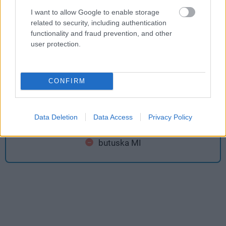
I want to allow Google to enable storage
testreszabható élmény
related to security, including authentication
functionality and fraud prevention, and other
user protection.
Ami nem tetszett
CONFIRM
külső nézetben sutábbnak tűnnek Indy
karakteranimációi
Data Deletion
Data Access
Privacy Policy
a lopakodás hiányosságai
butuska MI