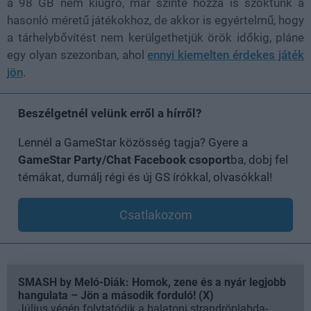
a 98 GB nem kiugró, már szinte hozzá is szoktunk a
hasonló méretű játékokhoz, de akkor is egyértelmű, hogy
a tárhelybővítést nem kerülgethetjük örök időkig, pláne
egy olyan szezonban, ahol
ennyi kiemelten érdekes játék
jön
.
Beszélgetnél velünk erről a hírről?
Lennél a GameStar közösség tagja? Gyere a
GameStar Party/Chat Facebook csoport
ba, dobj fel
témákat, dumálj régi és új GS írókkal, olvasókkal!
Csatlakozom
SMASH by Meló-Diák: Homok, zene és a nyár legjobb
hangulata – Jön a második forduló! (X)
Július végén folytatódik a balatoni strandröplabda-