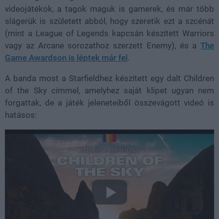
videojátékok, a tagok maguk is gamerek, és már több
slágerük is született abból, hogy szeretik ezt a szcénát
(mint a League of Legends kapcsán készített Warriors
vagy az Arcane sorozathoz szerzett Enemy), és a
The
Game Awardson is léptek már fel
.
A banda most a Starfieldhez készített egy dalt Children
of the Sky címmel, amelyhez saját klipet ugyan nem
forgattak, de a játék jeleneteiből összevágott videó is
hatásos: