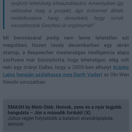
nyújtott lehetőség kihasználására. Amennyiben így
valósulna meg a projekt, úgy örömmel állnék
rendelkezésre hang donorként, hogy ismét
visszahozzuk Gesztesi úr orgánumát!"
MI bevonásával pedig nem lenne lehetetlen ezt
megoldani, hiszen tavaly decemberben egy ukrán
startup, a Respeecher mesterséges intelligencia alapú
szoftvere már bizonyította, hogy lehetséges: elég volt
neki egy órányi Dallas, hogy a 2005-ben elhunyt
Kránitz
Lajos hangján szólaltassa meg Darth Vadert
az Obi-Wan
Kenobi sorozatban.
SMASH by Meló-Diák: Homok, zene és a nyár legjobb
hangulata – Jön a második forduló! (X)
Július végén folytatódik a balatoni strandröplabda-
sorozat.