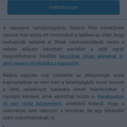
Feliratkozom
A népszerű tartalomgyártó, Radics Peti követőinek
viszont már azóta ott motoszkál a fejében az ötlet, hogy
kedvencük vehetné át Shrek szinkronizálását, mióta a
videós először készített paródiát a zöld ogrét
megszólaltatva. Később
készültek olyan jelenetek is,
ahol nagyon jól eltalálta a hangszínt
.
Radics egyszer már kifejtette az álláspontját ezzel
kapcsolatban és nem kért a lehetőségből, most viszont
a fenti nyilatkozat hatására ismét felerősödtek a
rajongói kérések, amik eljutottak hozzá is.
Facebookon
írt egy rövid közleményt
, amelyből kiderül, hogy a
véleménye nem változott a témában, de egy feltétellel
azért számíthatnának rá: