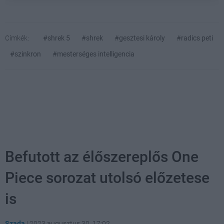
Címkék:
#shrek 5
#shrek
#gesztesi károly
#radics peti
#szinkron
#mesterséges intelligencia
Befutott az élőszereplős One
Piece sorozat utolsó előzetese
is
Szada
|
2023 augusztus 30. 17:02