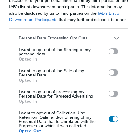
disclosure of your personal information by third parties on the
IAB’s list of downstream participants. This information may
SMASH by Meló-Diák: Homok, zene és a nyár legjobb
also be disclosed by us to third parties on the
IAB’s List of
hangulata – Jön a második forduló! (X)
Downstream Participants
that may further disclose it to other
Július végén folytatódik a balatoni strandröplabda-
third parties.
sorozat.
Please note that this website/app uses one or more Google
Personal Data Processing Opt Outs
services and may gather and store information including but
not limited to your visit or usage behaviour. You may click to
I want to opt-out of the Sharing of my
personal data.
grant or deny consent to Google and its third-party tags to
Címkék:
#indiana jones
#machinegames
#bethesda
Opted In
use your data for below specified purposes in below Google
consent section.
I want to opt-out of the Sale of my
Personal Data.
Platformok:
PC
Xbox Series X
Opted In
Indiana Jones and the Great
I want to opt-out of processing my
Personal Data for Targeted Advertising.
Opted In
Circle
I want to opt-out of Collection, Use,
Retention, Sale, and/or Sharing of my
Personal Data that Is Unrelated with the
Purposes for which it was collected.
Okos, vicces, szórakoztató, minden elemében
Opted Out
Indiana Jones. Erre vártunk évek óta.