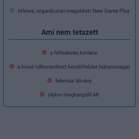
ötletes, organikusan megoldott New Game Plus
Ami nem tetszett
a felfedezés korlátai
a kissé túlbonyolított kezelőfelület hiányosságai
felemás látvány
olykor megkergülő MI