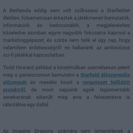
A Bethesda eddig sem volt szűkszavú a Starfieldet
illetően, folyamatosan érkeztek a játékmenet-bemutatók,
információk és kedvcsinálók, a megjelenéshez
közeledve azonban egyre nagyobb fokozatra kapcsol a
marketinggépezet, és szinte nem telik el úgy nap, hogy
valamilyen érdekességről ne hallanánk az ambíciózus
sci-fi játékkal kapcsolatban.
Todd Howard például a közelmúlban személyesen jelent
meg a gamescomon bemutatni a
Starfield élőszereplős
előzetesét
és mesélni kicsit a
rengeteget fejlődött
projektről
, de most napjaink egyik legismertebb
zenekarának sikerült még erre a felvezetésre is
rálicitálnia egy dallal.
Az Imagine Dragons számára nem ismeretlenek a