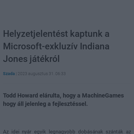
Helyzetjelentést kaptunk a
Microsoft-exkluzív Indiana
Jones játékról
Szada
|
2023 augusztus 31. 06:33
Todd Howard elárulta, hogy a MachineGames
hogy áll jelenleg a fejlesztéssel.
Loaded
:
Unmute
54.24%
Az idei nyár egyik legnagyobb dobásának szánták az