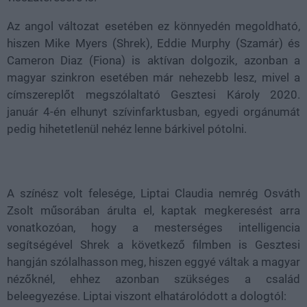
Az angol változat esetében ez könnyedén megoldható,
hiszen Mike Myers (Shrek), Eddie Murphy (Szamár) és
Cameron Diaz (Fiona) is aktívan dolgozik, azonban a
magyar szinkron esetében már nehezebb lesz, mivel a
címszereplőt megszólaltató Gesztesi Károly 2020.
január 4-én elhunyt szívinfarktusban, egyedi orgánumát
pedig hihetetlenül nehéz lenne bárkivel pótolni.
A színész volt felesége, Liptai Claudia nemrég Osváth
Zsolt műsorában árulta el, kaptak megkeresést arra
vonatkozóan, hogy a mesterséges intelligencia
segítségével Shrek a következő filmben is Gesztesi
hangján szólalhasson meg, hiszen eggyé váltak a magyar
nézőknél, ehhez azonban szükséges a család
beleegyezése. Liptai viszont elhatárolódott a dologtól: