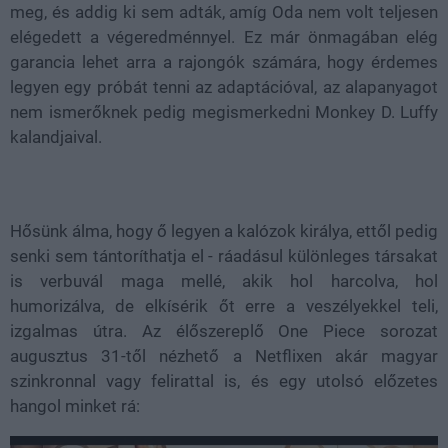
meg, és addig ki sem adták, amíg Oda nem volt teljesen
elégedett a végeredménnyel. Ez már önmagában elég
garancia lehet arra a rajongók számára, hogy érdemes
legyen egy próbát tenni az adaptációval, az alapanyagot
nem ismerőknek pedig megismerkedni Monkey D. Luffy
kalandjaival.
Hősünk álma, hogy ő legyen a kalózok királya, ettől pedig
senki sem tántoríthatja el - ráadásul különleges társakat
is verbuvál maga mellé, akik hol harcolva, hol
humorizálva, de elkísérik őt erre a veszélyekkel teli,
izgalmas útra. Az élőszereplő One Piece sorozat
augusztus 31-től nézhető a Netflixen akár magyar
szinkronnal vagy felirattal is, és egy utolsó előzetes
hangol minket rá: