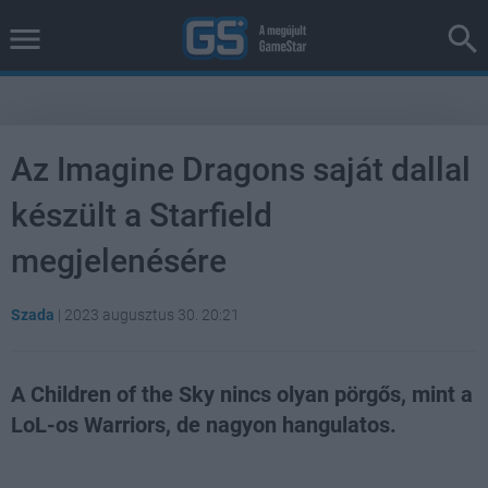
Az Imagine Dragons saját dallal
készült a Starfield
megjelenésére
Szada
|
2023 augusztus 30. 20:21
A Children of the Sky nincs olyan pörgős, mint a
LoL-os Warriors, de nagyon hangulatos.
Loaded
:
Unmute
21.86%