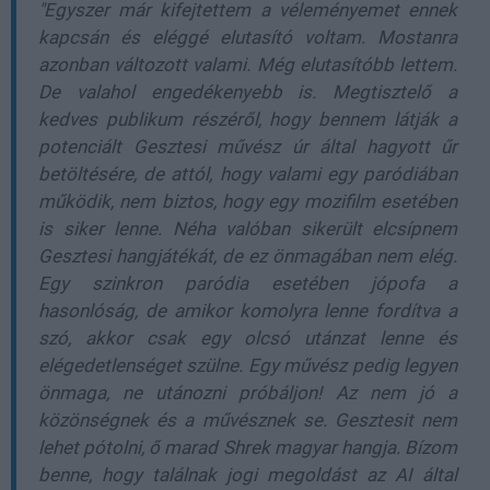
"Egyszer már kifejtettem a véleményemet ennek
kapcsán és eléggé elutasító voltam. Mostanra
azonban változott valami. Még elutasítóbb lettem.
De valahol engedékenyebb is. Megtisztelő a
kedves publikum részéről, hogy bennem látják a
potenciált Gesztesi művész úr által hagyott űr
betöltésére, de attól, hogy valami egy paródiában
működik, nem biztos, hogy egy mozifilm esetében
is siker lenne. Néha valóban sikerült elcsípnem
Gesztesi hangjátékát, de ez önmagában nem elég.
Egy szinkron paródia esetében jópofa a
hasonlóság, de amikor komolyra lenne fordítva a
szó, akkor csak egy olcsó utánzat lenne és
elégedetlenséget szülne. Egy művész pedig legyen
önmaga, ne utánozni próbáljon! Az nem jó a
közönségnek és a művésznek se. Gesztesit nem
lehet pótolni, ő marad Shrek magyar hangja. Bízom
benne, hogy találnak jogi megoldást az AI által