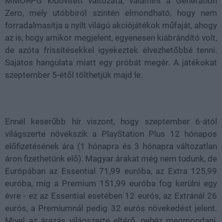
MMORPG kibővített változata, valamint a Generation
Zero, mely utóbbiról szintén elmondható, hogy nem
forradalmasítja a nyílt világú akciójátékok műfaját, ahogy
az is, hogy amikor megjelent, egyenesen kiábrándító volt,
de azóta frissítésekkel igyekeztek élvezhetőbbé tenni.
Sajátos hangulata miatt egy próbát megér. A játékokat
szeptember 5-étől tölthetjük majd le.
Ennél keserűbb hír viszont, hogy szeptember 6-ától
világszerte növekszik a PlayStation Plus 12 hónapos
előfizetésének ára (1 hónapra és 3 hónapra változatlan
áron fizethetünk elő). Magyar árakat még nem tudunk, de
Európában az Essential 71,99 euróba, az Extra 125,99
euróba, míg a Premium 151,99 euróba fog kerülni egy
évre - ez az Essential esetében 12 eurós, az Extránál 26
eurós, a Premiumnál pedig 32 eurós növekedést jelent.
Mivel az árazás világszerte eltérő, nehéz megmondani,