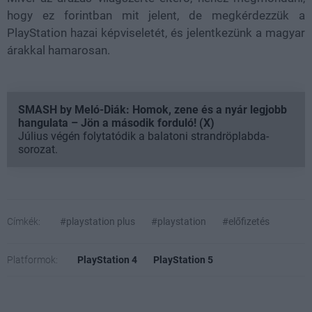
hogy ez forintban mit jelent, de megkérdezzük a
PlayStation hazai képviseletét, és jelentkezünk a magyar
árakkal hamarosan.
SMASH by Meló-Diák: Homok, zene és a nyár legjobb
hangulata – Jön a második forduló! (X)
Július végén folytatódik a balatoni strandröplabda-
sorozat.
Címkék:
#playstation plus
#playstation
#előfizetés
Platformok:
PlayStation 4
PlayStation 5