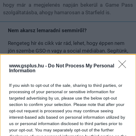
hogy már a megjelenés napján bekerül a Game Pass
szolgáltatásba, ahogy hamarosan a Starfield is.
Nem akarsz lemaradni semmiről?
Rengeteg hír és cikk vár rád, lehet, hogy éppen nem
jön szembe GSO-n vagy a social médiában. Segítünk,
hogy naprakész maradj, kiválogatjuk neked a
legjobbakat,
iratkozz fel hírlevelünkre!
www.gsplus.hu -
Do Not Process My Personal
Information
If you wish to opt-out of the sale, sharing to third parties, or
processing of your personal or sensitive information for
Kijelentem, hogy az
adatkezelési nyilatkozat
tartalmát
targeted advertising by us, please use the below opt-out
megismertem és azt elfogadom.
section to confirm your selection. Please note that after your
opt-out request is processed you may continue seeing
Feliratkozom
interest-based ads based on personal information utilized by
us or personal information disclosed to third parties prior to
your opt-out. You may separately opt-out of the further