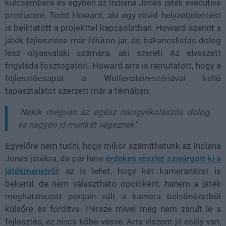
kulcsembere és egyben az Indiana Jones játék executive
producere, Todd Howard, aki egy rövid helyzetjelentést
is beiktatott a projekttel kapcsolatban. Howard szerint a
játék fejlesztése már félúton jár, és bakancslistás dolog
lesz olyasvalaki számára, aki szereti Az elveszett
frigyláda fosztogatóit. Howard arra is rámutatott, hogy a
fejlesztőcsapat a Wolfenstein-szériával kellő
tapasztalatot szerzett már a témában:
"Nekik megvan az egész nácigyilkolászós dolog,
és nagyon jó munkát végeznek".
Egyelőre nem tudni, hogy mikor számíthatunk az Indiana
Jones játékra, de pár hete
érdekes részlet szivárgott ki a
játékmenetről
: az is lehet, hogy két kameranézet is
bekerül, de nem választható opcióként, hanem a játék
meghatározott ponjain vált a kamera belsőnézetből
külsőre és fordítva. Persze mivel még nem zárult le a
fejlesztés, ez nincs kőbe vésve. Arra viszont jó esély van,