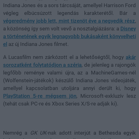
Indiana Jones és a sors tárcsáját, amellyel Harrison Ford
végleg elbúcsúzott legendás karakterétől. Bár a
végeredmény jobb lett, mint tizenöt éve a negyedik rész
,
a közönség így sem volt vevő a nosztalgiázásra: a
Disney
a történetének egyik legnagyobb bukásaként könyvelheti
el
az új Indiana Jones filmet.
A Lucasfilm nem zárkózott el a lehetőségtől, hogy
akár
sorozatként folytatódjon a széria
, de jelenleg a rajongók
legfőbb reménye valami újra, az a MachineGames-nél
(Wolfenstein-játékok) készülő Indiana Jones videojáték,
amellyel kapcsolatban utoljára annyi derült ki, hogy
PlayStation 5-re mégsem jön
, Microsoft-exkluzív lesz
(tehát csak PC-re és Xbox Series X/S-re adják ki).
Nemrég a
GK UK
-nak adott interjút a Bethesda egyik