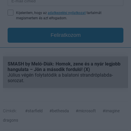
Kijelentem, hogy az
adatkezelési nyilatkozat
tartalmát
megismertem és azt elfogadom.
Feliratkozom
SMASH by Meló-Diák: Homok, zene és a nyár legjobb
hangulata – Jön a második forduló! (X)
Július végén folytatódik a balatoni strandröplabda-
sorozat.
Címkék:
#starfield
#bethesda
#microsoft
#imagine
dragons