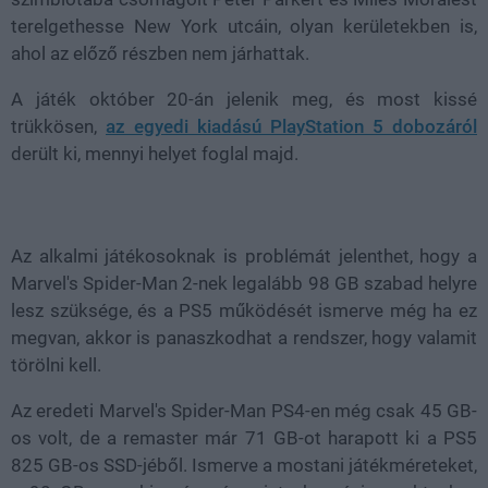
terelgethesse New York utcáin, olyan kerületekben is,
ahol az előző részben nem járhattak.
A játék október 20-án jelenik meg, és most kissé
trükkösen,
az egyedi kiadású PlayStation 5 dobozáról
derült ki, mennyi helyet foglal majd.
Az alkalmi játékosoknak is problémát jelenthet, hogy a
Marvel's Spider-Man 2-nek legalább 98 GB szabad helyre
lesz szüksége, és a PS5 működését ismerve még ha ez
megvan, akkor is panaszkodhat a rendszer, hogy valamit
törölni kell.
Az eredeti Marvel's Spider-Man PS4-en még csak 45 GB-
os volt, de a remaster már 71 GB-ot harapott ki a PS5
825 GB-os SSD-jéből. Ismerve a mostani játékméreteket,