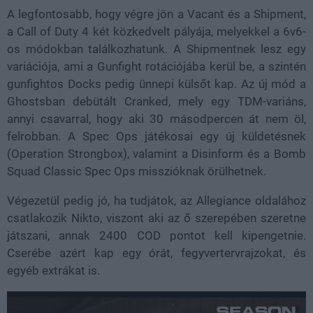
A legfontosabb, hogy végre jön a Vacant és a Shipment,
a Call of Duty 4 két közkedvelt pályája, melyekkel a 6v6-
os módokban találkozhatunk. A Shipmentnek lesz egy
variációja, ami a Gunfight rotációjába kerül be, a szintén
gunfightos Docks pedig ünnepi külsőt kap. Az új mód a
Ghostsban debütált Cranked, mely egy TDM-variáns,
annyi csavarral, hogy aki 30 másodpercen át nem öl,
felrobban. A Spec Ops játékosai egy új küldetésnek
(Operation Strongbox), valamint a Disinform és a Bomb
Squad Classic Spec Ops misszióknak örülhetnek.
Végezetül pedig jó, ha tudjátok, az Allegiance oldalához
csatlakozik Nikto, viszont aki az ő szerepében szeretne
játszani, annak 2400 COD pontot kell kipengetnie.
Cserébe azért kap egy órát, fegyvertervrajzokat, és
egyéb extrákat is.