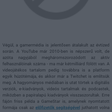
Végül, a gamermédia is jelentősen átalakult az évtized
során. A YouTube már 2010-ben is népszerű volt, de
azóta nagyjából megháromszorozódott az aktív
felhasználóinak száma - ma már kétmilliárd fölött van. A
videojátékos tartalom pedig továbbra is a platform
egyik húzótémája, és akkor már a Twitchet is említsük
meg. A hagyományos médiában is utat törtek a digitális
verziók, e-kiadványok, videós tartalmak és podcastek,
miközben a papíralapú kiadványok visszaszorultak. Erre
fájón friss példa a GameStar is, amelynek nyomtatott
formája csak az
előfizetők segítségével
juthatott volna