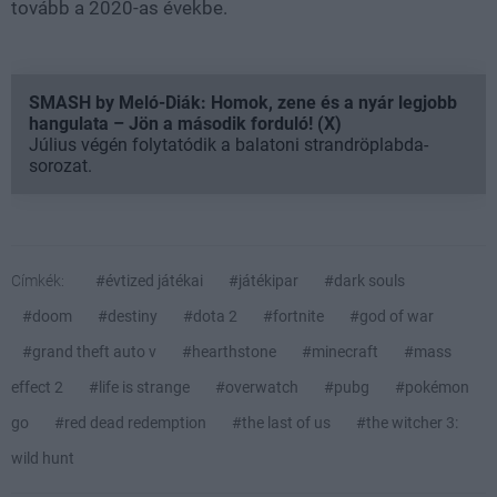
tovább a 2020-as évekbe.
SMASH by Meló-Diák: Homok, zene és a nyár legjobb
hangulata – Jön a második forduló! (X)
Július végén folytatódik a balatoni strandröplabda-
sorozat.
Címkék:
#évtized játékai
#játékipar
#dark souls
#doom
#destiny
#dota 2
#fortnite
#god of war
#grand theft auto v
#hearthstone
#minecraft
#mass
effect 2
#life is strange
#overwatch
#pubg
#pokémon
go
#red dead redemption
#the last of us
#the witcher 3:
wild hunt