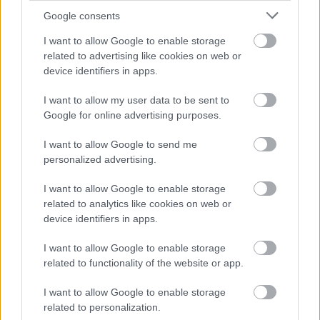
Google consents
I want to allow Google to enable storage
related to advertising like cookies on web or
device identifiers in apps.
I want to allow my user data to be sent to
Google for online advertising purposes.
I want to allow Google to send me
personalized advertising.
Zaklatott idők
I want to allow Google to enable storage
related to analytics like cookies on web or
A széles sáv nemcsak jó dolgokat hozott, hanem a
device identifiers in apps.
gyűlölködést is egyszerűbbé tette, és új szintre emelte.
Az
online bullying
a gamervilágban sajnos komoly
I want to allow Google to enable storage
probléma, a 2010-es években több híresebb eset is volt,
related to functionality of the website or app.
de mind közül a legnagyobb port a 2014-ben indult
I want to allow Google to enable storage
GamerGate-vita verte - ami nemcsak azt mutatta meg,
related to personalization.
hogy a játékosok között is akadnak gyökér zaklatók, de