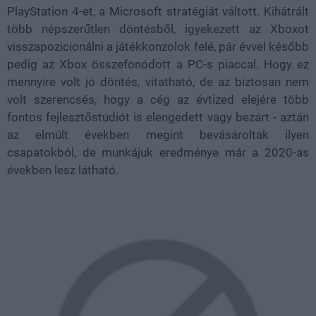
PlayStation 4-et, a Microsoft stratégiát váltott. Kihátrált
több népszerűtlen döntésből, igyekezett az Xboxot
visszapozicionálni a játékkonzolok felé, pár évvel később
pedig az Xbox összefonódott a PC-s piaccal. Hogy ez
mennyire volt jó döntés, vitatható, de az biztosan nem
volt szerencsés, hogy a cég az évtized elejére több
fontos fejlesztőstúdiót is elengedett vagy bezárt - aztán
az elmúlt években megint bevásároltak ilyen
csapatokból, de munkájuk eredménye már a 2020-as
években lesz látható.