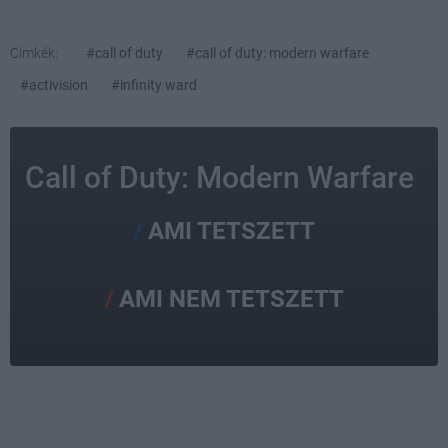
Címkék:
#call of duty
#call of duty: modern warfare
#activision
#infinity ward
Call of Duty: Modern Warfare
AMI TETSZETT
AMI NEM TETSZETT