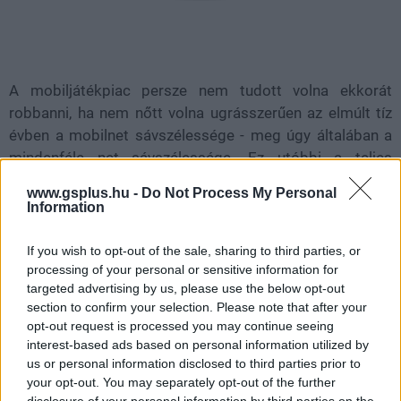
A mobiljátékpiac persze nem tudott volna ekkorát
robbanni, ha nem nőtt volna ugrásszerűen az elmúlt tíz
évben a mobilnet sávszélessége - meg úgy általában a
mindenféle net sávszélessége. Ez utóbbi a teljes
játékpiacra nagy hatással volt. Ma már a digitális
www.gsplus.hu -
Do Not Process My Personal
játékkódok vásárlása a "normális" (Amerikában jelenleg
Information
83 százalék körüli ez az arány), a dobozos példányok
háttérbe szorultak. Ráadásul egyre több online
If you wish to opt-out of the sale, sharing to third parties, or
játékboltból válogathatunk a Steamtől a GOG-on át az
processing of your personal or sensitive information for
targeted advertising by us, please use the below opt-out
Epic Store-ig (és akkor még a humble bundle-
section to confirm your selection. Please note that after your
csomagokról nem is beszéltünk). Ezenkívül pedig egyre
opt-out request is processed you may continue seeing
erősebb trend lett a cloud gaming, vagyis a központi
interest-based ads based on personal information utilized by
szerverből futtatott és a saját gépen streamelt játék. A
us or personal information disclosed to third parties prior to
Sony erre is ráharapott: megvett két korai úttörőt - a
your opt-out. You may separately opt-out of the further