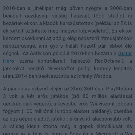
2010-ben a játékipar még bőven nyögte a 2008-ban
beindult gazdasági válság hatásait, több stúdiót is
bezártak ekkor, a kiadók karcsúsítottak (például az EA is
ekkortájt szüntette meg magyar képviseletét). És ekkor
kezdett csökkenni az addig elég népszerű ritmusjátékok
népszerűsége, ami gyors halált hozott pár, ebből élő
cégnek. Az Activison például 2010-ben bezárta a
Guitar
Hero
széria kontrollereit fejlesztő RedOctane-t, a
játékokat készítő Neversoftot pedig komoly leépítés
után, 2014-ben beolvasztotta az Infinity Wardba.
A piacon az évtized elején az Xbox 360 és a PlayStation
3 volt a két erős játékos (bő 80 milliós eladással
generációjuk végére), a kevésbé erős Wii viszont jobban
fogyott (100 milliónál is több eladott példány), cserébe
az egy gépre eladott játékok aránya itt alacsonyabb volt.
A válság kicsit kitolta még a gépek életciklusát, és
persze az a tény is, hogy a Sony és a Microsoft a Wii