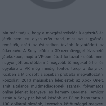
Ma már tudjuk, hogy a mozgásérzékelős kiegészítő és
játék nem lett olyan erős trend, mint azt a gyártók
remélték, ezért az évtizedben tovább folytatódott az
útkeresés. A Sony előbb a 3D-szemüveggel élvezhető
játékokban, majd a VR-ban látott fantáziát - előbbi nem
nagyon jött be, utóbbi már nagyobb tömegeket ért el, és
egyelőre a VR még mindig fontos terep a Sonynak.
Közben a Microsoft alapjaiban próbálta megváltoztatni
konzolját: 2013 májusában leleplezték az Xbox One-t,
amit általános multimédiagépnek szántak, folyamatos
online jelenlét igényével és kemény DRM-mel. Amikor
aztán a Sony pár héttel később az E3-on bemutatta a
100 dollárral olcsóbb, kevesebb kötöttséggel megvert