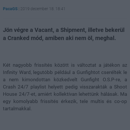
PacaGS
|
2019 december 18. 18:41
Jön végre a Vacant, a Shipment, illetve bekerül
a Cranked mód, amiben aki nem öl, meghal.
Loaded
:
Unmute
81.69%
Két nagyobb frissítés között is változtat a játékon az
Infinity Ward, legutóbb például a Gunfightot cserélték le
a nem kimondottan közkedvelt Gunfight O.S.P-re, a
Crash 24/7 playlist helyett pedig visszarakták a Shoot
House 24/7-et, amiért kollektívan lehettünk hálásak. Ma
egy komolyabb frissítés érkezik, tele multis és co-op
tartalmakkal.