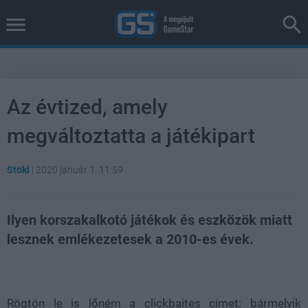
Az évtized, amely
megváltoztatta a játékipart
Stöki
|
2020 január 1. 11:59
Ilyen korszakalkotó játékok és eszközök miatt
lesznek emlékezetesek a 2010-es évek.
Loaded
:
Unmute
100.00%
Rögtön le is lőném a clickbaites címet: bármelyik