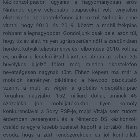
kézikonzol-piacon ugyanis a hagyományosan erős
Nintendo egyre súlyosabb csapásokat volt kénytelen
elszenvedni az okostelefonos játékoktól. Nehéz is lenne
vitatni, hogy 2010. és 2019. között a mobiljátékpiac
robbant a legnagyobbat. Gondoljunk csak bele: azon túl,
hogy tíz év alatt milyen ugrásszerűen nőtt a zsebünkben
hordott kütyük teljesítménye és felbontása, 2010. volt az
év, amikor a legelső iPad kijött, és abban az évben 3,5
hüvelykes kijelző fölött még minden okostelefon
nevetségesen nagynak tűnt. Ehhez képest ma már a
mobilok keményen diktálnak: a Newzoo piackutató
szerint a múlt év végén a globális videojáték-piac
forgalma nagyjából 152 milliárd dollár, aminek 45
százaléka jön mobiljátékokból. Ilyen komoly
konkurenciával a Sony PSP-je, majd Vitája sem tudott
érdemben versenyezni, és a Nintendo DS kézikonzol-
család is egyre kisebb szeletet kapott a tortából. Nem
csoda, hogy a zárt rendszerekben és jól kontrollált