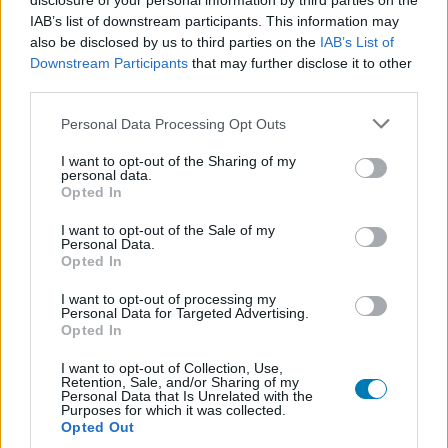
disclosure of your personal information by third parties on the
2010-ben indított OnLive-ot és a Gaikai nevű,
IAB’s list of downstream participants. This information may
felhőtechnológiát fejlesztő céget, majd az évtized
also be disclosed by us to third parties on the
IAB’s List of
közepén elindította a PlayStation Now-t. A Microsoft
Downstream Participants
that may further disclose it to other
ehhez képest több éves lemaradással, idén helyezte
third parties.
tesztüzembe xCloud nevű, hasonló rendszerét, és még
Please note that this website/app uses one or more Google
Personal Data Processing Opt Outs
egy nagy játékos beszállt a piacra: a Google a Stadia
services and may gather and store information including but
nevű, kimondottan cloud gamingre tervezett
not limited to your visit or usage behaviour. You may click to
I want to opt-out of the Sharing of my
personal data.
szolgáltatással (aminek az volt a fő tanulsága, hogy
grant or deny consent to Google and its third-party tags to
Opted In
azért ezen van még csiszolnivaló).
use your data for below specified purposes in below Google
consent section.
I want to opt-out of the Sale of my
Personal Data.
Opted In
I want to opt-out of processing my
Personal Data for Targeted Advertising.
Opted In
I want to opt-out of Collection, Use,
Retention, Sale, and/or Sharing of my
Personal Data that Is Unrelated with the
Purposes for which it was collected.
Opted Out