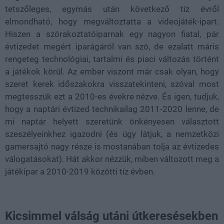
tetszőleges, egymás után következő tíz évről
elmondható, hogy megváltoztatta a videojáték-ipart.
Hiszen a szórakoztatóiparnak egy nagyon fiatal, pár
évtizedet megért iparágáról van szó, de ezalatt máris
rengeteg technológiai, tartalmi és piaci változás történt
a játékok körül. Az ember viszont már csak olyan, hogy
szeret kerek időszakokra visszatekinteni, szóval most
megtesszük ezt a 2010-es évekre nézve. És igen, tudjuk,
hogy a naptári évtized technikailag 2011-2020 lenne, de
mi naptár helyett szeretünk önkényesen választott
szeszélyeinkhez igazodni (és úgy látjuk, a nemzetközi
gamersajtó nagy része is mostanában tolja az évtizedes
válogatásokat). Hát akkor nézzük, miben változott meg a
játékipar a 2010-2019 közötti tíz évben.
Kicsimmel válság utáni útkeresésekben