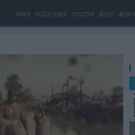
HÍREK
ELŐZETESEK
TESZTEK
[ÉLET]
#ESPO