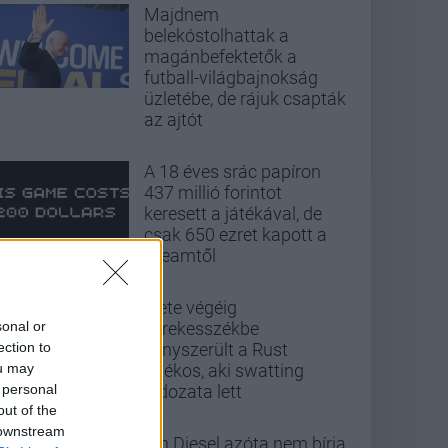
Majdnem
belekóstolhattak a
magánbefektetők a
futball-világbajnokság
üzletébe, de rájuk csapták
az ajtót
A 18 éves srác papíron
437 millió forintot
keresett a játékával, de
csak 650 ezret kapott a
Steamtől
Élete végéig
sonal or
kerekesszékbe
ection to
kényszerült a Rust
ou may
játékos, aki swatting
 personal
áldozata lett
out of the
 downstream
Vin Diesel azóta nem bírja