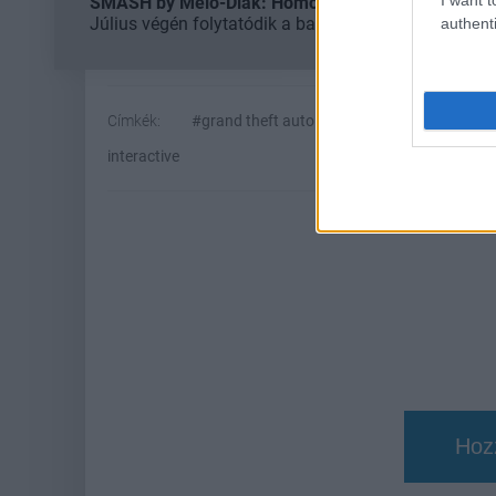
SMASH by Meló-Diák: Homok, zene és a nyár legjob
Július végén folytatódik a balatoni strandröplabda-
authenti
Címkék:
#grand theft auto vi
#grand theft auto 6
interactive
Hoz