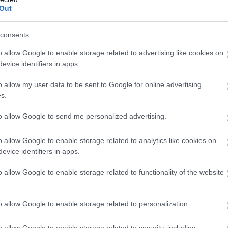
ott: a Rockstar "a tökéletességre törekszik, és a
Out
consents
o allow Google to enable storage related to advertising like cookies on
evice identifiers in apps.
en nem jön szembe GSO-n vagy a social médiában.
o allow my user data to be sent to Google for online advertising
 neked a legjobbakat,
iratkozz fel hírlevelünkre!
s.
to allow Google to send me personalized advertising.
smertem és azt elfogadom.
o allow Google to enable storage related to analytics like cookies on
evice identifiers in apps.
liratkozom
o allow Google to enable storage related to functionality of the website
o allow Google to enable storage related to personalization.
o allow Google to enable storage related to security, including