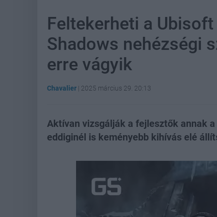
Feltekerheti a Ubisof
Shadows nehézségi szi
erre vágyik
Chavalier
|
2025 március 29. 20:13
Aktívan vizsgálják a fejlesztők annak a
eddiginél is keményebb kihívás elé állí