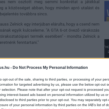
mes nem osztott meg semmi konkrétat a játékkal
g a közösséget abban, hogy minden apró utalást és
bejelentés továbbra sincs.
uss Zelnick egy interjúban elárulta, hogy a csend nem
rtásának egyik kulcseleme. "A GTA 6-ot övező várakozás
zórakoztatóipari termék esetében" - mondta Zelnick a
eretnénk fenntartani."
lőre bejelentik a megjelenési dátumaikat, a Take-Two
us.hu -
Do Not Process My Personal Information
tinget részesíti előnyben. Így a hype és a feszültség
to opt-out of the sale, sharing to third parties, or processing of your per
formation for targeted advertising by us, please use the below opt-out s
r selection. Please note that after your opt-out request is processed y
eing interest-based ads based on personal information utilized by us or
disclosed to third parties prior to your opt-out. You may separately opt-
losure of your personal information by third parties on the IAB’s list of