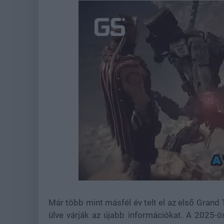
Loaded
:
Unmute
44.57%
Már több mint másfél év telt el az első Grand 
ülve várják az újabb információkat. A 2025-