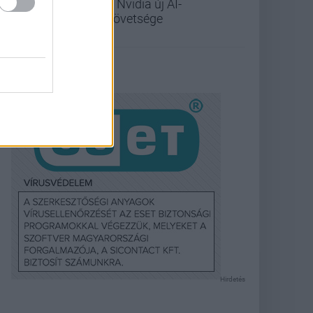
az Nvidia új AI-
szövetsége
Hirdetés