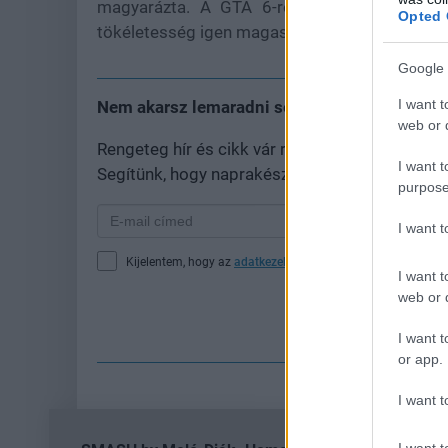
magyarázta. A GTA 6-ról pedig annyit mond
Opted 
tökéletesség igen magas léc".
Google 
I want t
Nem akarsz lemaradni semmiről?
web or d
Rengeteg hír és cikk vár rád, lehet, hogy épp
I want t
Segítünk, hogy naprakész maradj, kiválogatjuk
purpose
I want 
Kijelentem, hogy az
adatkezelési nyilatkozat
tartalmát megi
I want t
web or d
Fe
I want t
or app.
I want t
I want t