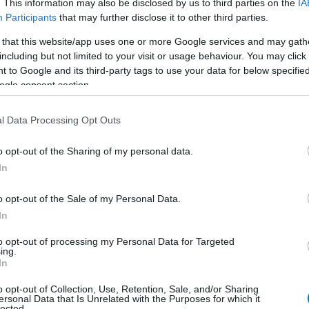
. This information may also be disclosed by us to third parties on the
IA
Participants
that may further disclose it to other third parties.
 that this website/app uses one or more Google services and may gath
including but not limited to your visit or usage behaviour. You may click 
 to Google and its third-party tags to use your data for below specifi
ogle consent section.
l Data Processing Opt Outs
o opt-out of the Sharing of my personal data.
In
o opt-out of the Sale of my Personal Data.
In
to opt-out of processing my Personal Data for Targeted
ing.
b mint egy évtized a GTA V és a GTA VI között. Elmondása
In
ogy a játékosok még jobban kiéhezzenek egy új részre.
o opt-out of Collection, Use, Retention, Sale, and/or Sharing
. Mi csak a sportjátékainknál követjük ezt a modellt" -
ersonal Data that Is Unrelated with the Purposes for which it
lected.