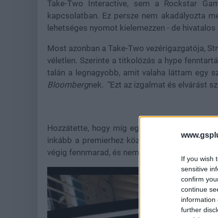
Take-Two Interactive, sem a Rockstar Ga
kapcsolatban. Ez persze nem akadályozta me
lehetséges nyomot kielemezzen - de hivatalos 
Most azonban a Take-Two vezérigazgatója, Stra
véletlen. Szerinte a titkolózás a hype fennta
talán a legnagyobb, amit valaha láttam egy s
Bloomberg
nek. "Ezt az izgalmat és elvárást sz
Hozzátette, hogy míg egyes kiadók évekkel e
www.gspl
inkább a premierhez közelebbi, intenzív marke
végig fennmarad, és nem fullad ki túl hamar.
If you wish 
sensitive in
confirm you
continue se
information 
further disc