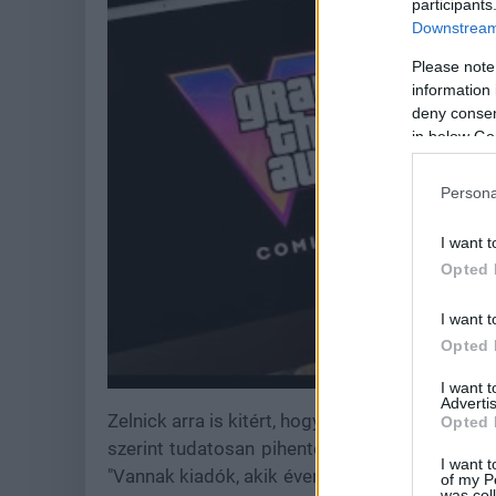
participants
Downstream 
Please note
information 
deny consent
in below Go
Persona
I want t
Opted 
I want t
Opted 
I want 
Advertis
Zelnick arra is kitért, hogy miért telik el töb
Opted 
szerint tudatosan pihentetik a franchise-t, h
I want t
"Vannak kiadók, akik évente hoznak új játékokat
of my P
was col