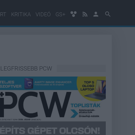
RT
KRITIKA
VIDEÓ
GS+
LEGFRISSEBB PCW