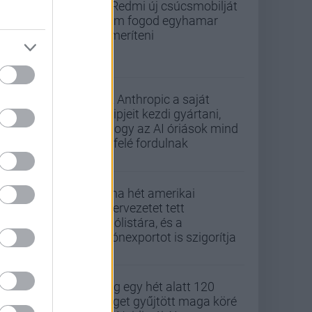
A Redmi új csúcsmobilját
nem fogod egyhamar
lemeríteni
Az Anthropic a saját
chipjeit kezdi gyártani,
ahogy az AI óriások mind
befelé fordulnak
Kína hét amerikai
szervezetet tett
tiltólistára, és a
drónexportot is szigorítja
Alig egy hét alatt 120
céget gyűjtött maga köré