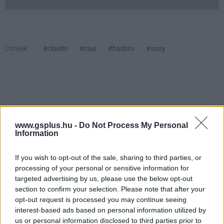
Címkék:
#cluedo
#clue
#hasbro
#sony
www.gsplus.hu -
Do Not Process My Personal
Information
Hozzászólások
If you wish to opt-out of the sale, sharing to third parties, or
processing of your personal or sensitive information for
targeted advertising by us, please use the below opt-out
section to confirm your selection. Please note that after your
Kezdő játékosként a World of
opt-out request is processed you may continue seeing
interest-based ads based on personal information utilized by
us or personal information disclosed to third parties prior to