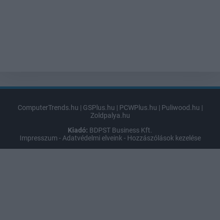
ComputerTrends.hu
|
GSPlus.hu
|
PCWPlus.hu
|
Puliwood.hu
|
Zoldpalya.hu
Kiadó:
BDPST Business Kft.
Impresszum
-
Adatvédelmi elveink
-
Hozzászólások kezelése