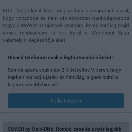
Ettől függetlenül lesz még melója a csapatnak azzal,
hogy vonzóbbá és nem utolsósorban barátságosabbá
tegye a WoWot az újoncok számára. Remélhetőleg majd
ennek rendezésére is sor kerül a Worldsoul Saga
valamelyik kiegészítője alatt.
Olvasd telefonon csak a legfontosabb híreket!
Semmi spam, csak napi 2-3 értesítés Viberen, hogy
képben maradj a játék- és filmvilág, a geek kultúra
legérdekesebb híreivel.
Feliratkozom
SMASH by Meló-Diák: Homok, zene és a nyár legjobb