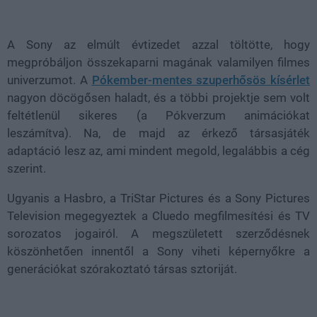
Loaded
:
Unmute
38.35%
A Sony az elmúlt évtizedet azzal töltötte, hogy
megpróbáljon összekaparni magának valamilyen filmes
univerzumot. A
Pókember-mentes szuperhősös kísérlet
nagyon döcögősen haladt, és a többi projektje sem volt
feltétlenül sikeres (a Pókverzum animációkat
leszámítva). Na, de majd az érkező társasjáték
adaptáció lesz az, ami mindent megold, legalábbis a cég
szerint.
Ugyanis a Hasbro, a TriStar Pictures és a Sony Pictures
Television megegyeztek a Cluedo megfilmesítési és TV
sorozatos jogairól. A megszületett szerződésnek
köszönhetően innentől a Sony viheti képernyőkre a
generációkat szórakoztató társas sztoriját.