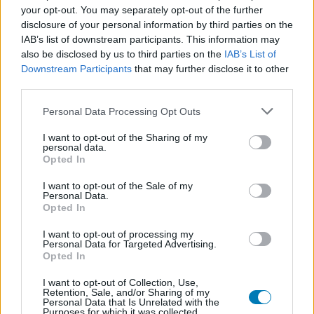
Warcraft katasztrófa, és ezt a
your opt-out. You may separately opt-out of the further
Blizzard is tudja
disclosure of your personal information by third parties on the
IAB’s list of downstream participants. This information may
also be disclosed by us to third parties on the
IAB’s List of
Hunter_GS
|
2024 április 24. 15:40
Downstream Participants
that may further disclose it to other
third parties.
Please note that this website/app uses one or more Google
Personal Data Processing Opt Outs
A fejlesztők az elmúlt években igyekeztek
services and may gather and store information including but
olyan gördülékennyé tenni a tanulási
not limited to your visit or usage behaviour. You may click to
I want to opt-out of the Sharing of my
personal data.
grant or deny consent to Google and its third-party tags to
folyamatot, amennyire csak lehetett, de még
Opted In
use your data for below specified purposes in below Google
mindig vannak problémák.
consent section.
I want to opt-out of the Sale of my
Personal Data.
Loaded
:
Unmute
Opted In
21.86%
I want to opt-out of processing my
Ha még felületes ismereteid sincsenek a World of
Personal Data for Targeted Advertising.
Opted In
Warcraft játékmenetéről, akkor kezdőként azt fogod
tapasztalni, hogy a Blizzard egy megfejthető világba dob
I want to opt-out of Collection, Use,
be téged. Az NPC-k fura dolgokat vágnak a fejedhez,
Retention, Sale, and/or Sharing of my
Personal Data that Is Unrelated with the
varázslatok effektjei töltik be a képernyődet, miközben
Purposes for which it was collected.