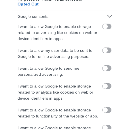
Opted Out
minden és mindenki csak azt akarja tőled, hogy ölj,
mintha nem lenne holnap, aztán lépj tovább. A sztori
Google consents
teljesen szétcsúszott az évek során, a mechanikák pedig
I want to allow Google to enable storage
egyre csak gyarapodtak.
related to advertising like cookies on web or
device identifiers in apps.
Amennyiben ma valaki leül kipróbálni a World of
Warcraftot, az azonnal az Exile's Reach nevű szigetre
I want to allow my user data to be sent to
kerül friss karakterével. Bár a Shadowlandsszel érkezett
Google for online advertising purposes.
kezdőhely szépen, vállalható tempóban mutatja be az
MMO alapjait, utána már rögtön a Battle for Azeroth
I want to allow Google to send me
personalized advertising.
eseményeinek közepébe csöppennek az újoncok. Egy
olyan háború forgataga ragadja őket magával, amiről jó
I want to allow Google to enable storage
eséllyel semmit sem tudnak, és innentől csak úgy
related to analytics like cookies on web or
záporoznak az ismeretlen nevek, fogalmak és a
device identifiers in apps.
folyamatosan megnyíló képességek.
I want to allow Google to enable storage
related to functionality of the website or app.
I want to allow Google to enable storage