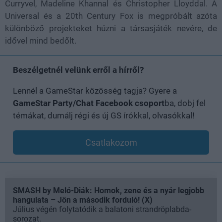
Curryvel, Madeline Khannal és Christopher Lloyddal. A
Universal és a 20th Century Fox is megpróbált azóta
különböző projekteket húzni a társasjáték nevére, de
idővel mind bedőlt.
Beszélgetnél velünk erről a hírről?
Lennél a GameStar közösség tagja? Gyere a
GameStar Party/Chat Facebook csoport
ba, dobj fel
témákat, dumálj régi és új GS írókkal, olvasókkal!
Csatlakozom
SMASH by Meló-Diák: Homok, zene és a nyár legjobb
hangulata – Jön a második forduló! (X)
Július végén folytatódik a balatoni strandröplabda-
sorozat.