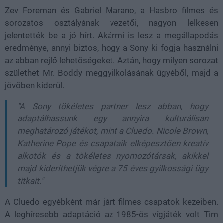
Zev Foreman és Gabriel Marano, a Hasbro filmes és
sorozatos osztályának vezetői, nagyon lelkesen
jelentették be a jó hírt. Akármi is lesz a megállapodás
eredménye, annyi biztos, hogy a Sony ki fogja használni
az abban rejlő lehetőségeket. Aztán, hogy milyen sorozat
születhet Mr. Boddy meggyilkolásának ügyéből, majd a
jövőben kiderül.
"A Sony tökéletes partner lesz abban, hogy
adaptálhassunk egy annyira kulturálisan
meghatározó játékot, mint a Cluedo. Nicole Brown,
Katherine Pope és csapataik elképesztően kreatív
alkotók és a tökéletes nyomozótársak, akikkel
majd kideríthetjük végre a 75 éves gyilkossági ügy
titkait."
A Cluedo egyébként már járt filmes csapatok kezeiben.
A leghíresebb adaptáció az 1985-ös vígjáték volt Tim