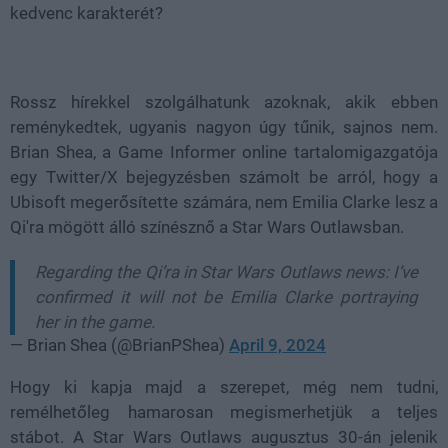
kedvenc karakterét?
Rossz hírekkel szolgálhatunk azoknak, akik ebben
reménykedtek, ugyanis nagyon úgy tűnik, sajnos nem.
Brian Shea, a Game Informer online tartalomigazgatója
egy Twitter/X bejegyzésben számolt be arról, hogy a
Ubisoft megerősítette számára, nem Emilia Clarke lesz a
Qi'ra mögött álló színésznő a Star Wars Outlawsban.
Regarding the Qi’ra in Star Wars Outlaws news: I’ve
confirmed it will not be Emilia Clarke portraying
her in the game.
— Brian Shea (@BrianPShea)
April 9, 2024
Hogy ki kapja majd a szerepet, még nem tudni,
remélhetőleg hamarosan megismerhetjük a teljes
stábot. A Star Wars Outlaws augusztus 30-án jelenik