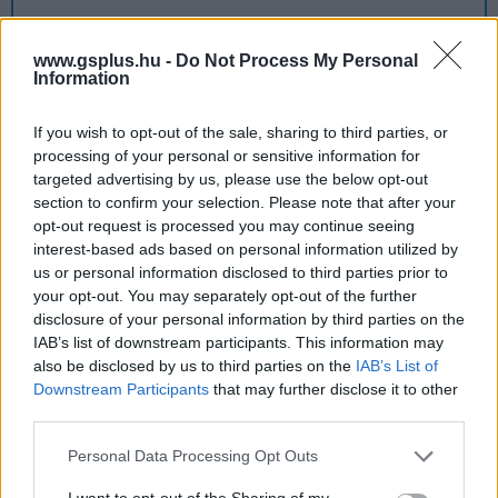
Star Wars Outlaws
www.gsplus.hu -
Do Not Process My Personal
Information
A Star Wars Outlaws semmiben sem több egy "űr
If you wish to opt-out of the sale, sharing to third parties, or
Assassin's Creednél" azon túl, hogy minden
processing of your personal or sensitive information for
porcikájából árad a Csillagok háborúja hangulat,
targeted advertising by us, please use the below opt-out
és látszik, olyanok készítették, akik tényleg értik,
section to confirm your selection. Please note that after your
szeretik ezt az univerzumot, főleg annak alvilági
opt-out request is processed you may continue seeing
vonalát.
interest-based ads based on personal information utilized by
us or personal information disclosed to third parties prior to
your opt-out. You may separately opt-out of the further
disclosure of your personal information by third parties on the
Ami tetszett
IAB’s list of downstream participants. This information may
also be disclosed by us to third parties on the
IAB’s List of
Downstream Participants
that may further disclose it to other
hamisítatlan Star Wars hangulat
third parties.
rengeteg tartalom
Please note that this website/app uses one or more Google
Personal Data Processing Opt Outs
services and may gather and store information including but
not limited to your visit or usage behaviour. You may click to
I want to opt-out of the Sharing of my