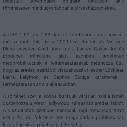
felnőttek ügyes-bajos dolgaira fókuszált, akik
történetesen mind ugyanabban a társasházban éltek.
A CBS 1992 és 1999 között futott sorozatát egyszer
már rebootolták, de a 2009-ben elrajtolt új Melrose
Place egyetlen évad után kifújt. Lauren Gussis író és
producer irányítása alatt azonban ismételten
megpróbálkoznak a feltámasztásával, méghozzá úgy,
hogy az eredeti szériából visszahozzák Heather Locklear,
Laura Leighton és Daphne Zuniga karaktereit -
természetesen az ő alakításukban.
A történet szerint közös barátjuk váratlan halála ismét
összehozza a West Hollywoodi társasház eredeti lakóit.
A viszontlátás azonban nemcsak régi románcok tüzét
szítja fel, de felszínre hoz megoldatlan problémákat,
lezáratlan viszályokat és új titkokat is.