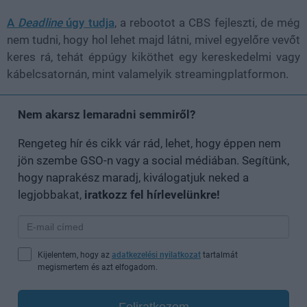
A
Deadline
úgy tudja
, a rebootot a CBS fejleszti, de még
nem tudni, hogy hol lehet majd látni, mivel egyelőre vevőt
keres rá, tehát éppúgy kiköthet egy kereskedelmi vagy
kábelcsatornán, mint valamelyik streamingplatformon.
Nem akarsz lemaradni semmiről?
Rengeteg hír és cikk vár rád, lehet, hogy éppen nem
jön szembe GSO-n vagy a social médiában. Segítünk,
hogy naprakész maradj, kiválogatjuk neked a
legjobbakat,
iratkozz fel hírlevelünkre!
Kijelentem, hogy az
adatkezelési nyilatkozat
tartalmát
megismertem és azt elfogadom.
Feliratkozom