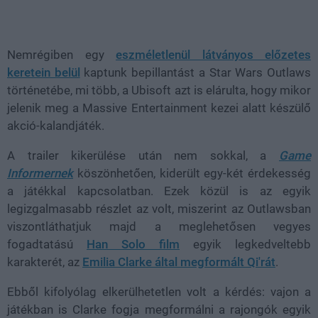
Loaded
:
Unmute
38.26%
Nemrégiben egy
eszméletlenül látványos előzetes
keretein belül
kaptunk bepillantást a Star Wars Outlaws
történetébe, mi több, a Ubisoft azt is elárulta, hogy mikor
jelenik meg a Massive Entertainment kezei alatt készülő
akció-kalandjáték.
A trailer kikerülése után nem sokkal, a
Game
Informernek
köszönhetően, kiderült egy-két érdekesség
a játékkal kapcsolatban. Ezek közül is az egyik
legizgalmasabb részlet az volt, miszerint az Outlawsban
viszontláthatjuk majd a meglehetősen vegyes
fogadtatású
Han Solo film
egyik legkedveltebb
karakterét, az
Emilia Clarke által megformált Qi'rát
.
Ebből kifolyólag elkerülhetetlen volt a kérdés: vajon a
játékban is Clarke fogja megformálni a rajongók egyik