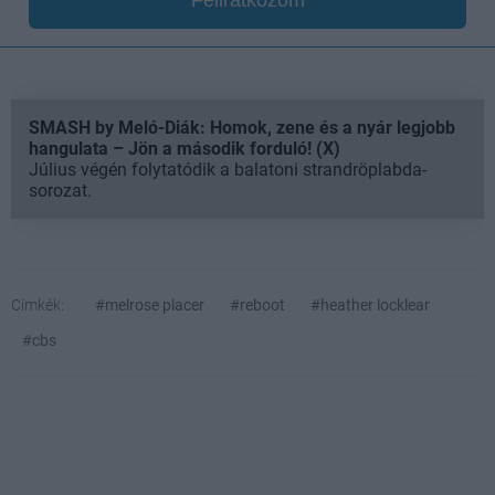
SMASH by Meló-Diák: Homok, zene és a nyár legjobb
hangulata – Jön a második forduló! (X)
Július végén folytatódik a balatoni strandröplabda-
sorozat.
Címkék:
#melrose placer
#reboot
#heather locklear
#cbs