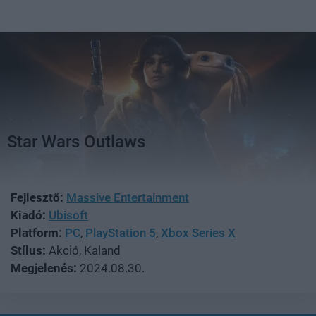
Star Wars Outlaws
Fejlesztő:
Massive Entertainment
Kiadó:
Ubisoft
Platform:
PC
,
PlayStation 5
,
Xbox Series X
Stílus:
Akció, Kaland
Megjelenés:
2024.08.30.