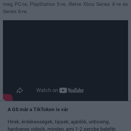
meg PC-re, PlayStation 5-re, illetve Xbox Series X-re és
Series S-re.
A GS már a TikTokon is vár
Hírek, érdekességek, tippek, ajánlók, unboxing,
hardveres videók, minden, ami 1-2 percbe belefér.