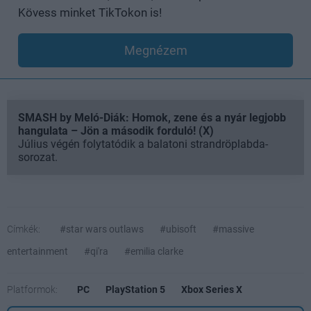
Kövess minket TikTokon is!
Megnézem
SMASH by Meló-Diák: Homok, zene és a nyár legjobb
hangulata – Jön a második forduló! (X)
Július végén folytatódik a balatoni strandröplabda-
sorozat.
Címkék:
#star wars outlaws
#ubisoft
#massive
entertainment
#qi'ra
#emilia clarke
Platformok:
PC
PlayStation 5
Xbox Series X