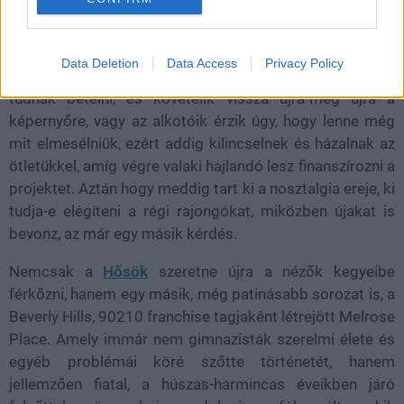
Loaded
:
Unmute
21.86%
Data Deletion
Data Access
Privacy Policy
Léteznek sorozatok, amelyekkel vagy a nézők nem
tudnak betelni, és követelik vissza újra-meg újra a
képernyőre, vagy az alkotóik érzik úgy, hogy lenne még
mit elmesélniük, ezért addig kilincselnek és házalnak az
ötletükkel, amíg végre valaki hajlandó lesz finanszírozni a
projektet. Aztán hogy meddig tart ki a nosztalgia ereje, ki
tudja-e elégíteni a régi rajongókat, miközben újakat is
bevonz, az már egy másik kérdés.
Nemcsak a
Hősök
szeretne újra a nézők kegyeibe
férkőzni, hanem egy másik, még patinásabb sorozat is, a
Beverly Hills, 90210 franchise tagjaként létrejött Melrose
Place. Amely immár nem gimnazisták szerelmi élete és
egyéb problémái köré szőtte történetét, hanem
jellemzően fiatal, a húszas-harmincas éveikben járó