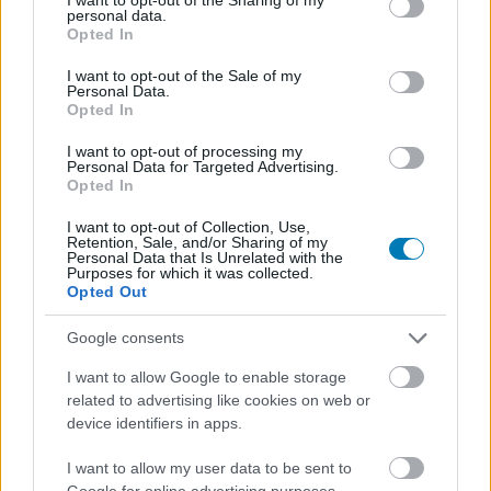
izgalmas űrcsaták
personal data.
grant or deny consent to Google and its third-party tags to
Opted In
use your data for below specified purposes in below Google
consent section.
Ami nem tetszett
I want to opt-out of the Sale of my
Personal Data.
Opted In
a látvány messze áll a tökéletestől
I want to opt-out of processing my
Personal Data for Targeted Advertising.
Opted In
idegesítő bugok
I want to opt-out of Collection, Use,
Retention, Sale, and/or Sharing of my
nagyon hiányoznak belőle az emlékezetes
Personal Data that Is Unrelated with the
Purposes for which it was collected.
karakterek
Opted Out
a galaxist szinte csak nők lakják
Google consents
I want to allow Google to enable storage
related to advertising like cookies on web or
device identifiers in apps.
I want to allow my user data to be sent to
Google for online advertising purposes.