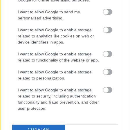
I want to allow Google to send me
personalized advertising.
Hozzászólások
I want to allow Google to enable storage
related to analytics like cookies on web or
device identifiers in apps.
Támad a '90-es évek - az eredeti
I want to allow Google to enable storage
related to functionality of the website or app.
színészekkel tér vissza a
I want to allow Google to enable storage
Melrose Place
related to personalization.
I want to allow Google to enable storage
Chavalier
|
2024 április 11. 13:50
related to security, including authentication
functionality and fraud prevention, and other
user protection.
A régi stábból többen is vállalták, hogy
szerepelni fognak a Beverly Hills, 90210-ből
kinőtt sorozat rebootjában.
CONFIRM