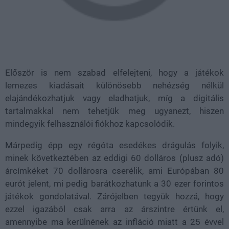
Először is nem szabad elfelejteni, hogy a játékok
lemezes kiadásait különösebb nehézség nélkül
elajándékozhatjuk vagy eladhatjuk, míg a digitális
tartalmakkal nem tehetjük meg ugyanezt, hiszen
mindegyik felhasználói fiókhoz kapcsolódik.
Márpedig épp egy régóta esedékes drágulás folyik,
minek következtében az eddigi 60 dolláros (plusz adó)
árcímkéket 70 dollárosra cserélik, ami Európában 80
eurót jelent, mi pedig barátkozhatunk a 30 ezer forintos
játékok gondolatával. Zárójelben tegyük hozzá, hogy
ezzel igazából csak arra az árszintre értünk el,
amennyibe ma kerülnének az infláció miatt a 25 évvel