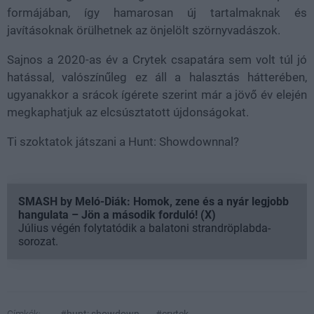
formájában, így hamarosan új tartalmaknak és
javításoknak örülhetnek az önjelölt szörnyvadászok.
Sajnos a 2020-as év a Crytek csapatára sem volt túl jó
hatással, valószínűleg ez áll a halasztás hátterében,
ugyanakkor a srácok ígérete szerint már a jövő év elején
megkaphatjuk az elcsúsztatott újdonságokat.
Ti szoktatok játszani a Hunt: Showdownnal?
SMASH by Meló-Diák: Homok, zene és a nyár legjobb
hangulata – Jön a második forduló! (X)
Július végén folytatódik a balatoni strandröplabda-
sorozat.