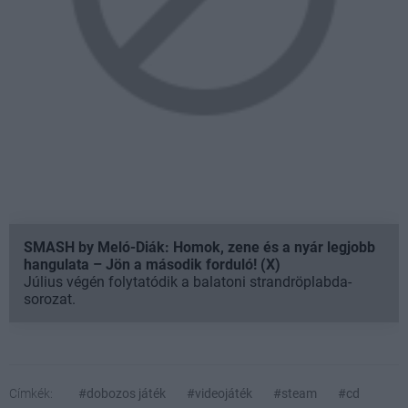
SMASH by Meló-Diák: Homok, zene és a nyár legjobb
hangulata – Jön a második forduló! (X)
Július végén folytatódik a balatoni strandröplabda-
sorozat.
Címkék:
#dobozos játék
#videojáték
#steam
#cd