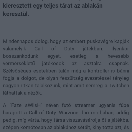
kieresztett egy teljes tárat az ablakán
keresztül.
Loaded
:
Unmute
21.86%
Mindennapos dolog, hogy az embert puskavégre kapják
valamelyik Call of Duty játékban. Ilyenkor
bosszankodunk egyet, esetleg a hevesebb
vérmérsékletű játékosok az asztalra csapnak.
Szélsőséges esetekben talán még a kontroller is bánni
fogja a dolgot, de olyan feszültséglevezetéssel tényleg
nagyon ritkán találkozunk, mint amit nemrég a
Twitchen
láthattak a nézők.
A "Faze sWiisH" néven futó streamer ugyanis fűbe
harapott a Call of Duty: Warzone duó módjában, addig
pedig, míg várta, hogy társa visszavásárolja őt a játékba,
szépen komótosan az ablakához sétált, kinyitotta azt, és