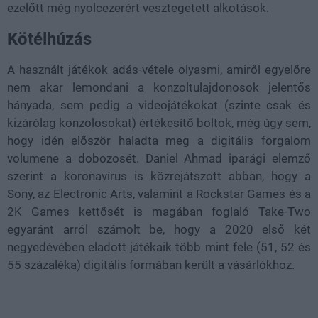
ezelőtt még nyolcezerért vesztegetett alkotások.
Kötélhúzás
A használt játékok adás-vétele olyasmi, amiről egyelőre
nem akar lemondani a konzoltulajdonosok jelentős
hányada, sem pedig a videojátékokat (szinte csak és
kizárólag konzolosokat) értékesítő boltok, még úgy sem,
hogy idén először haladta meg a digitális forgalom
volumene a dobozosét. Daniel Ahmad iparági elemző
szerint a koronavírus is közrejátszott abban, hogy a
Sony, az Electronic Arts, valamint a Rockstar Games és a
2K Games kettősét is magában foglaló Take-Two
egyaránt arról számolt be, hogy a 2020 első két
negyedévében eladott játékaik több mint fele (51, 52 és
55 százaléka) digitális formában került a vásárlókhoz.