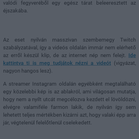
valódi fegyveréből egy egész tárat beleeresztett az
éjszakába.
Az eset nyilván masszívan szembemegy Twitch
szabályzatával, így a videós oldalán immár nem elérhető
az erről készül klip, de az internet nép nem felejt.
Ide
kattintva ti is meg tudjátok nézni a videót
(vigyázat,
nagyon hangos lesz).
A streamer Instagram oldalán egyébként megtalálható
egy közelebbi kép is az ablakról, ami világosan mutatja,
hogy nem a nyílt utcát megcélozva kezdett el lövöldözni,
elvégre valamiféle farmon lakik, de nyilván így sem
lehetett teljes mértékben kizárni azt, hogy valaki épp arra
jár, végtelenül felelőtlenül cselekedett.