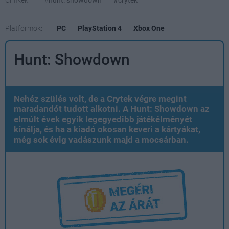
Címkék:
#hunt: showdown
#crytek
Platformok:
PC
PlayStation 4
Xbox One
Hunt: Showdown
Nehéz szülés volt, de a Crytek végre megint
maradandót tudott alkotni. A Hunt: Showdown az
elmúlt évek egyik legegyedibb játékélményét
kínálja, és ha a kiadó okosan keveri a kártyákat,
még sok évig vadászunk majd a mocsárban.