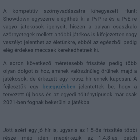
A kompetitív szörnyvadászatra kihegyezett Hunt:
Showdown egyszerre elégítheti ki a PvP-re és a PvE-re
vágyó játékosok igényeit, hiszen a pályán császkáló
szörnyetegek mellett a többi játékos is kifejezetten nagy
veszélyt jelenthet az életünkre, ebből az egészből pedig
elég érdekes meccsek kerekedhetnek ki.
A soron következő méretesebb frissítés pedig több
olyan dolgot is hoz, aminek valószínűleg örülnek majd a
játékosok, de érkezett egy rossz hír ennek kapcsán. A
fejlesztők egy
bejegyzésben
jelentették be, hogy a
tervezett új boss és az egyedi tölténytípusok már csak
2021-ben fognak bekerülni a játékba.
Jött azért egy jó hír is, ugyanis az 1.5-ös frissítés többi
része még idén megérkezik az 1.4.8-as patch