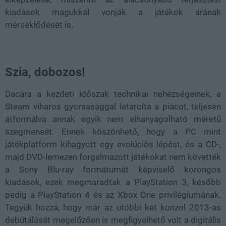
kiadások magukkal vonják a játékok árának
mérséklődését is.
Szia, dobozos!
Dacára a kezdeti időszak technikai nehézségeinek, a
Steam viharos gyorsasággal letarolta a piacot, teljesen
átformálva annak egyik nem elhanyagolható méretű
szegmensét. Ennek köszönhető, hogy a PC mint
játékplatform kihagyott egy evolúciós lépést, és a CD-,
majd DVD-lemezen forgalmazott játékokat nem követték
a Sony Blu-ray formátumát képviselő korongos
kiadások, ezek megmaradtak a PlayStation 3, később
pedig a PlayStation 4 és az Xbox One privilégiumának.
Tegyük hozzá, hogy már az utóbbi két konzol 2013-as
debütálását megelőzően is megfigyelhető volt a digitális