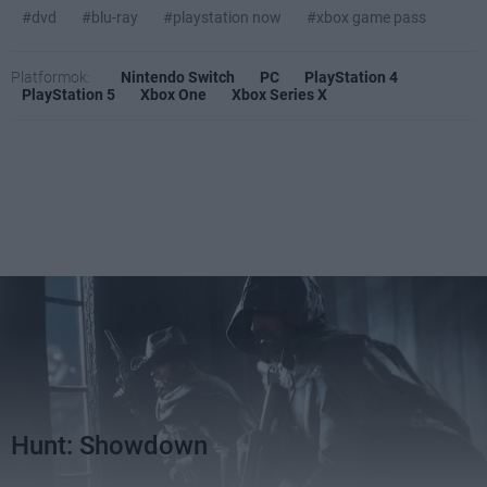
#dvd
#blu-ray
#playstation now
#xbox game pass
Platformok:
Nintendo Switch
PC
PlayStation 4
PlayStation 5
Xbox One
Xbox Series X
Hunt: Showdown