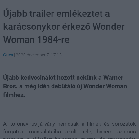
Újabb trailer emlékeztet a
karácsonykor érkező Wonder
Woman 1984-re
Gucs
|
2020 december 7. 17:15
Újabb kedvcsinálót hozott nekünk a Warner
Bros. a még idén debütáló új Wonder Woman
filmhez.
Loaded
:
Unmute
21.86%
A koronavírus-járvány nemcsak a filmek és sorozatok
forgatási munkálataiba szólt bele, hanem számos