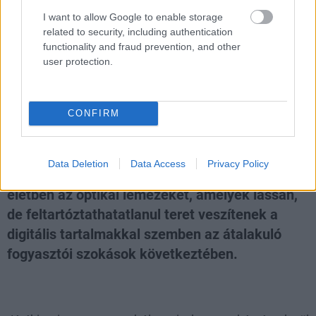
I want to allow Google to enable storage
related to security, including authentication
functionality and fraud prevention, and other
Meddig maradnak velünk a
user protection.
dobozos játékok?
CONFIRM
Chavalier
|
2020 december 20. 20:16
Data Deletion
Data Access
Privacy Policy
A filmipar mellett a konzolgyártók tartják
életben az optikai lemezeket, amelyek lassan,
de feltartóztathatatlanul teret veszítenek a
digitális tartalmakkal szemben az átalakuló
fogyasztói szokások következtében.
Loaded
:
Unmute
39.94%