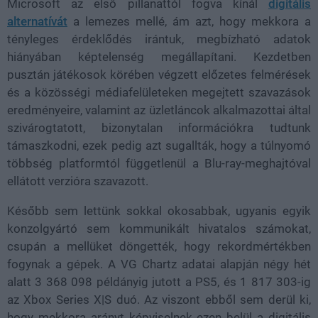
Microsoft az első pillanattól fogva kínál
digitális
alternatívát
a lemezes mellé, ám azt, hogy mekkora a
tényleges érdeklődés irántuk, megbízható adatok
hiányában képtelenség megállapítani. Kezdetben
pusztán játékosok körében végzett előzetes felmérések
és a közösségi médiafelületeken megejtett szavazások
eredményeire, valamint az üzletláncok alkalmazottai által
szivárogtatott, bizonytalan információkra tudtunk
támaszkodni, ezek pedig azt sugallták, hogy a túlnyomó
többség platformtól függetlenül a Blu-ray-meghajtóval
ellátott verzióra szavazott.
Később sem lettünk sokkal okosabbak, ugyanis egyik
konzolgyártó sem kommunikált hivatalos számokat,
csupán a mellüket döngették, hogy rekordmértékben
fogynak a gépek. A VG Chartz adatai alapján négy hét
alatt 3 368 098 példányig jutott a PS5, és 1 817 303-ig
az Xbox Series X|S duó. Az viszont ebből sem derül ki,
hogy mekkora arányt képviselnek ezen belül a digitális