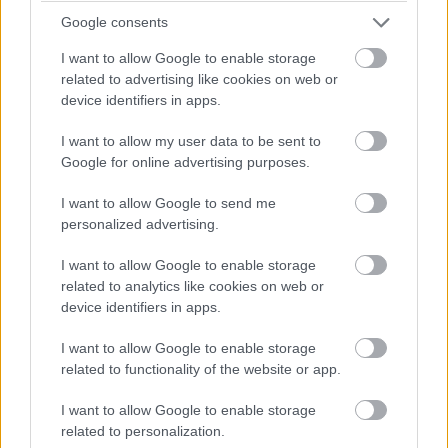
kizárt, hogy az elkövetők belsős információkhoz
Google consents
hozzájutva már előre tudják, hol kell lecsapniuk, így
sajnos benne van a pakliban, hogy a jövőben még több
I want to allow Google to enable storage
hasonló eset fog történni.
related to advertising like cookies on web or
device identifiers in apps.
I want to allow my user data to be sent to
Google for online advertising purposes.
SMASH by Meló-Diák: Homok, zene és a nyár legjobb
hangulata – Jön a második forduló! (X)
Július végén folytatódik a balatoni strandröplabda-
I want to allow Google to send me
sorozat.
personalized advertising.
I want to allow Google to enable storage
related to analytics like cookies on web or
device identifiers in apps.
Címkék:
#playstation 5
#playstation
#sony
I want to allow Google to enable storage
related to functionality of the website or app.
I want to allow Google to enable storage
related to personalization.