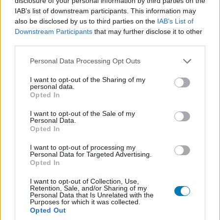
disclosure of your personal information by third parties on the
hónapokban többször is előfordult, hogy fosztogatók
IAB’s list of downstream participants. This information may
tévéket, cigarettákat, kozmetikumokat, mobilokat és
also be disclosed by us to third parties on the
IAB’s List of
Downstream Participants
that may further disclose it to other
bizony PlayStation 5 konzolokat is zsákmányoltak az
third parties.
úgynevezett "the rollover" manőverrel.
Please note that this website/app uses one or more Google
Personal Data Processing Opt Outs
services and may gather and store information including but
not limited to your visit or usage behaviour. You may click to
I want to opt-out of the Sharing of my
personal data.
grant or deny consent to Google and its third-party tags to
Ennek az a lényege, hogy a bandák több autót használva
Opted In
use your data for below specified purposes in below Google
körbezárnak egy akár több mint 80 km/h-val haladó
consent section.
I want to opt-out of the Sale of my
teherautót, amire átmászik az egyik elkövető, valamilyen
Personal Data.
eszközt használva betör a raktérbe, majd egész
Opted In
egyszerűen kidobálja a zsákmányt.
I want to opt-out of processing my
Personal Data for Targeted Advertising.
A lap információi szerint csak szeptemberben legalább
Opted In
27 alkalommal használták ezt a módszert a bűnözők, az
I want to opt-out of Collection, Use,
elmúlt hetekben pedig ismét megnövekedett a
Retention, Sale, and/or Sharing of my
Personal Data that Is Unrelated with the
próbálkozások száma. Időközben a rendőrség már
Purposes for which it was collected.
tájékoztatta is a szállítókat erről a taktikáról, de nem
Opted Out