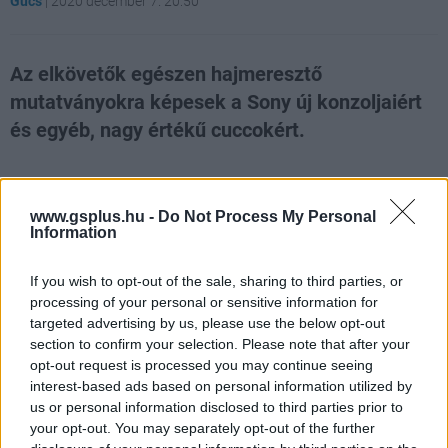
Gucs
|
2020 december 7. 20:50
Az elkövetők egészen hajmeresztő
mutatványokra képesek a Sony új konzoljaiért
és egyéb, nagy értékű cuccokért.
Loaded
:
Unmute
21.86%
www.gsplus.hu -
Do Not Process My Personal
Nem éppen ideális körülmények között zajlott le a
Information
generációváltás, ennek pedig az lett az eredménye, hogy
a megjelenéskor csak korlátozott számban volt elérhető
If you wish to opt-out of the sale, sharing to third parties, or
a PlayStation 5 és az Xbox Series X. A helyzeten az sem
processing of your personal or sensitive information for
igazán segített, hogy akadtak olyanok, akik felvásároltak
targeted advertising by us, please use the below opt-out
section to confirm your selection. Please note that after your
egy csomó konzolt, hogy aztán túlárazva eladják azokat,
opt-out request is processed you may continue seeing
és a jelek szerint lehetett még egy oka a komoly fejfájást
interest-based ads based on personal information utilized by
okozó készlethiánynak.
us or personal information disclosed to third parties prior to
your opt-out. You may separately opt-out of the further
A The Times beszámolója szerint
ugyanis az elmúlt