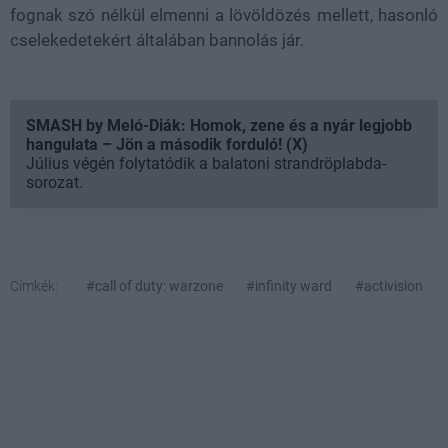
fognak szó nélkül elmenni a lövöldözés mellett, hasonló
cselekedetekért általában bannolás jár.
SMASH by Meló-Diák: Homok, zene és a nyár legjobb
hangulata – Jön a második forduló! (X)
Július végén folytatódik a balatoni strandröplabda-
sorozat.
Címkék:
#call of duty: warzone
#infinity ward
#activision