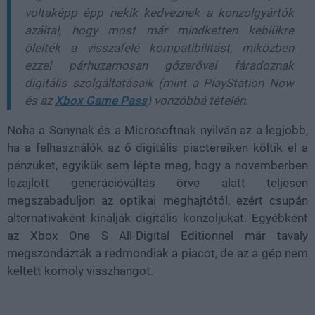
voltaképp épp nekik kedveznek a konzolgyártók
azáltal, hogy most már mindketten keblükre
ölelték a visszafelé kompatibilitást, miközben
ezzel párhuzamosan gőzerővel fáradoznak
digitális szolgáltatásaik (mint a PlayStation Now
és az
Xbox Game Pass
) vonzóbbá tételén.
Noha a Sonynak és a Microsoftnak nyilván az a legjobb,
ha a felhasználók az ő digitális piactereiken költik el a
pénzüket, egyikük sem lépte meg, hogy a novemberben
lezajlott generációváltás örve alatt teljesen
megszabaduljon az optikai meghajtótól, ezért csupán
alternatívaként kínálják digitális konzoljukat. Egyébként
az Xbox One S All-Digital Editionnel már tavaly
megszondázták a redmondiak a piacot, de az a gép nem
keltett komoly visszhangot.