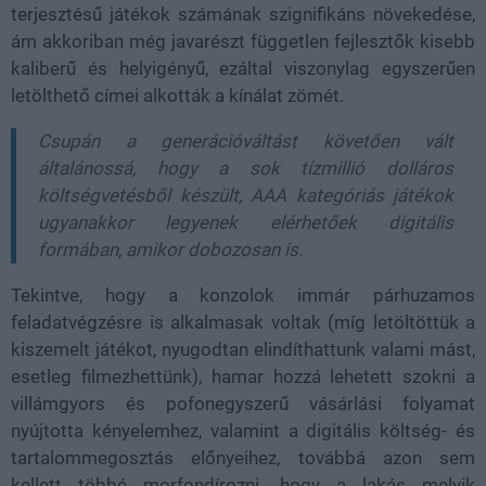
terjesztésű játékok számának szignifikáns növekedése,
ám akkoriban még javarészt független fejlesztők kisebb
kaliberű és helyigényű, ezáltal viszonylag egyszerűen
letölthető címei alkották a kínálat zömét.
Csupán a generációváltást követően vált
általánossá, hogy a sok tízmillió dolláros
költségvetésből készült, AAA kategóriás játékok
ugyanakkor legyenek elérhetőek digitális
formában, amikor dobozosan is.
Tekintve, hogy a konzolok immár párhuzamos
feladatvégzésre is alkalmasak voltak (míg letöltöttük a
kiszemelt játékot, nyugodtan elindíthattunk valami mást,
esetleg filmezhettünk), hamar hozzá lehetett szokni a
villámgyors és pofonegyszerű vásárlási folyamat
nyújtotta kényelemhez, valamint a digitális költség- és
tartalommegosztás előnyeihez, továbbá azon sem
kellett többé morfondírozni, hogy a lakás melyik