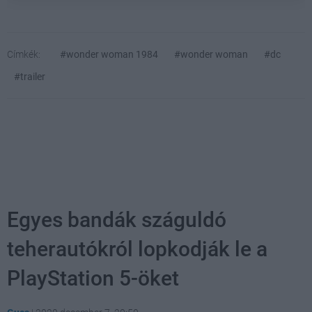
Címkék:
#wonder woman 1984
#wonder woman
#dc
#trailer
Egyes bandák száguldó
teherautókról lopkodják le a
PlayStation 5-öket