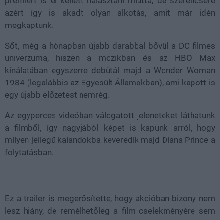
premiert is el kellett halasztani miatta, de szerencsére
azért így is akadt olyan alkotás, amit már idén
megkaptunk.
Sőt, még a hónapban újabb darabbal bővül a DC filmes
univerzuma, hiszen a mozikban és az HBO Max
kínálatában egyszerre debütál majd a Wonder Woman
1984 (legalábbis az Egyesült Államokban), ami kapott is
egy újabb előzetest nemrég.
Az egyperces videóban válogatott jeleneteket láthatunk
a filmből, így nagyjából képet is kapunk arról, hogy
milyen jellegű kalandokba keveredik majd Diana Prince a
folytatásban.
Ez a trailer is megerősítette, hogy akcióban bizony nem
lesz hiány, de remélhetőleg a film cselekményére sem