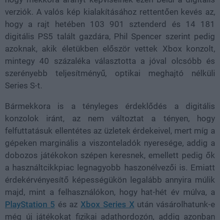
verziók. A valós kép kialakításához rettentően kevés az,
hogy a rajt hetében 103 901 sztenderd és 14 181
digitális PS5 talált gazdára, Phil Spencer szerint pedig
azoknak, akik életükben először vettek Xbox konzolt,
mintegy 40 százaléka választotta a jóval olcsóbb és
szerényebb teljesítményű, optikai meghajtó nélküli
Series S-t.
Bármekkora is a tényleges érdeklődés a digitális
konzolok iránt, az nem változtat a tényen, hogy
felfuttatásuk ellentétes az üzletek érdekeivel, mert míg a
gépeken marginális a viszonteladók nyeresége, addig a
dobozos játékokon szépen keresnek, emellett pedig ők
a használtcikkpiac legnagyobb haszonélvezői is. Emiatt
érdekérvényesítő képességükön legalább annyira múlik
majd, mint a felhasználókon, hogy hat-hét év múlva, a
PlayStation 5
és az
Xbox Series X
után vásárolhatunk-e
még új játékokat fizikai adathordozón, addig azonban