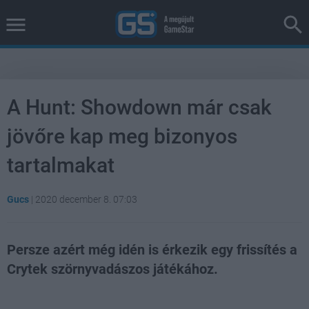
A Hunt: Showdown már csak
jövőre kap meg bizonyos
tartalmakat
Gucs
|
2020 december 8. 07:03
Persze azért még idén is érkezik egy frissítés a
Crytek szörnyvadászos játékához.
Loaded
:
Unmute
21.86%