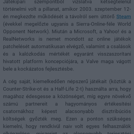
Játékipari szempontból vizslatva kétségtelenül
történelmi volt a pillanat, amikor 2003. szeptember 12-
én megkezdte működését a távolról sem úttörő
Steam
(évekkel megelőzte ugyanis a Sierra-Online-féle World
Opponent Network). Miután a Microsoft, a Yahoo! és a
RealNetworks is nemet mondott az online játékok
patchelését automatikusan elvégző, valamint a csalások
és a kalózkodás mértékét egyaránt visszaszorítani
hivatott platform koncepciójára, a Valve maga vágott
bele a kockázatos fejlesztésbe.
A cég saját, kiemelkedően népszerű játékait (köztük a
Counter-Strike-ot és a Half-Life 2-t) használta arra, hogy
magához édesgesse a közönséget, míg egyre növekvő
számú partnereit a hagyományos értékesítési
csatornákhoz képest alacsonyabb disztribúciós
költségek győzték meg. Ezen a ponton szükséges
kiemelni, hogy rendkívül naiv volt egyes felhasználók
elképzelése, miszerint az alacsonyabb terjesztési