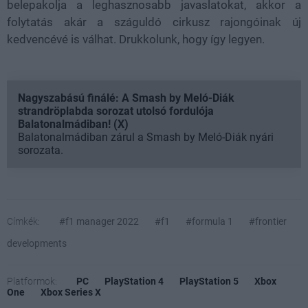
belepakolja a leghasznosabb javaslatokat, akkor a
folytatás akár a száguldó cirkusz rajongóinak új
kedvencévé is válhat. Drukkolunk, hogy így legyen.
Nagyszabású finálé: A Smash by Meló-Diák
strandröplabda sorozat utolsó fordulója
Balatonalmádiban! (X)
Balatonalmádiban zárul a Smash by Meló-Diák nyári
sorozata.
Címkék:
#f1 manager 2022
#f1
#formula 1
#frontier
developments
Platformok:
PC
PlayStation 4
PlayStation 5
Xbox
One
Xbox Series X