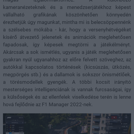
kameranézeteknek és a menedzserjátékhoz képest
vállalható grafikának köszönhetően könnyedén
érezhetjük úgy magunkat, mintha mi is belecsöppennénk
a szélsebes mókába - kár, hogy a versenyhétvégéket
kísérő átvezető jelenetek és animációk meglehetősen
fapadosak, így képesek megtörni a játékélményt.
Akárcsak a sok ismétlés, ugyanis a játék meglehetősen
gyakran nyúl ugyanahhoz az előre felvett szöveghez, az
autókkal kapcsolatos történések (kicsúszás, ütközés,
megpörgés stb.) és a dallamok is sokszor önismétlőek,
a törésmodellek gyengék. A többi kocsit irányító
mesterséges intelligenciának is vannak furcsaságai, így
a külsőségek és az ellenfelek viselkedése terén is lenne
hová fejlődnie az F1 Manager 2022-nek.