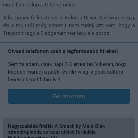
című film dolgozott fel remekül.
A kampány fejlesztését állítólag a Raven Software végzi,
de a multiról még semmit nem tudni, azt sem, hogy a
Treyarch vagy a Sledgehammer lesz-e a soros.
Olvasd telefonon csak a legfontosabb híreket!
Semmi spam, csak napi 2-3 értesítés Viberen, hogy
képben maradj a játék- és filmvilág, a geek kultúra
legérdekesebb híreivel.
Feliratkozom
Nagyszabású finálé: A Smash by Meló-Diák
strandröplabda sorozat utolsó fordulója
Balatonalmádiban! (X)