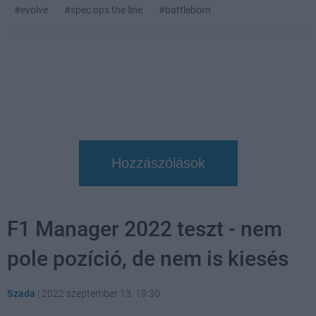
#evolve
#spec ops the line
#battleborn
Hozzászólások
F1 Manager 2022 teszt - nem
pole pozíció, de nem is kiesés
Szada
|
2022 szeptember 13. 19:30