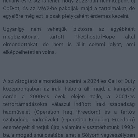
néhány évre. Az is lehet, hogy 2023-ban nem kapunk új
CoD-ot, és az MW2-be pakolják majd a tartalmakat, de
egyelőre még ezt is csak pletykaként érdemes kezelni.
Ugyanígy nem vehetjük biztosra az egyébként
megbízhatónak tartott TheGhostofHope által
elmondottakat, de nem is állít semmi olyat, ami
elképzelhetetlen volna.
A szivárogtató elmondása szerint a 2024-es Call of Duty
középpontjában az iraki háború áll majd, a kampány
során a 2000-es évek elején zajló, a 2001-es
terrortámadásokra válaszul indított iraki szabadság
hadművelet (Operation Iraqi Freedom) és a tartós
szabadság hadművelet (Operation Enduring Freedom)
eseményeit élhetjük újra, valamint visszatérhetünk 1993-
ba, a mogadishui csatába, amit a Sólyom végveszélyben