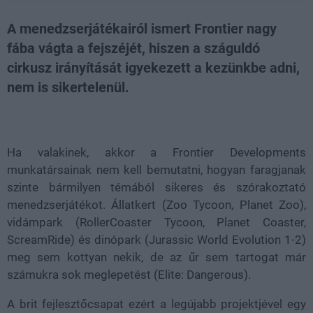
A menedzserjátékairól ismert Frontier nagy
fába vágta a fejszéjét, hiszen a száguldó
cirkusz irányítását igyekezett a kezünkbe adni,
nem is sikertelenül.
Loaded
:
Unmute
80.09%
Ha valakinek, akkor a Frontier Developments
munkatársainak nem kell bemutatni, hogyan faragjanak
szinte bármilyen témából sikeres és szórakoztató
menedzserjátékot. Állatkert (Zoo Tycoon, Planet Zoo),
vidámpark (RollerCoaster Tycoon, Planet Coaster,
ScreamRide) és dinópark (Jurassic World Evolution 1-2)
meg sem kottyan nekik, de az űr sem tartogat már
számukra sok meglepetést (Elite: Dangerous).
A brit fejlesztőcsapat ezért a legújabb projektjével egy