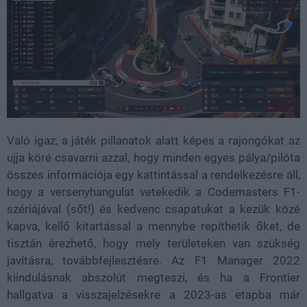
Való igaz, a játék pillanatok alatt képes a rajongókat az
ujja köré csavarni azzal, hogy minden egyes pálya/pilóta
összes információja egy kattintással a rendelkezésre áll,
hogy a versenyhangulat vetekedik a Codemasters F1-
szériájával (sőt!) és kedvenc csapatukat a kezük közé
kapva, kellő kitartással a mennybe repíthetik őket, de
tisztán érezhető, hogy mely területeken van szükség
javításra, továbbfejlesztésre. Az F1 Manager 2022
kiindulásnak abszolút megteszi, és ha a Frontier
hallgatva a visszajelzésekre a 2023-as etapba már