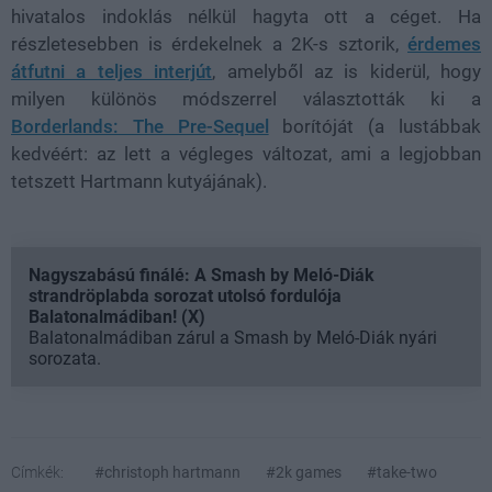
hivatalos indoklás nélkül hagyta ott a céget. Ha
részletesebben is érdekelnek a 2K-s sztorik,
érdemes
átfutni a teljes interjút
, amelyből az is kiderül, hogy
milyen különös módszerrel választották ki a
Borderlands: The Pre-Sequel
borítóját (a lustábbak
kedvéért: az lett a végleges változat, ami a legjobban
tetszett Hartmann kutyájának).
Nagyszabású finálé: A Smash by Meló-Diák
strandröplabda sorozat utolsó fordulója
Balatonalmádiban! (X)
Balatonalmádiban zárul a Smash by Meló-Diák nyári
sorozata.
Címkék:
#christoph hartmann
#2k games
#take-two