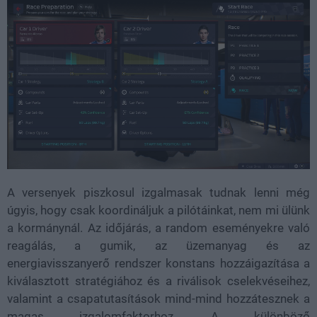
A versenyek piszkosul izgalmasak tudnak lenni még
úgyis, hogy csak koordináljuk a pilótáinkat, nem mi ülünk
a kormánynál. Az időjárás, a random eseményekre való
reagálás, a gumik, az üzemanyag és az
energiavisszanyerő rendszer konstans hozzáigazítása a
kiválasztott stratégiához és a riválisok cselekvéseihez,
valamint a csapatutasítások mind-mind hozzátesznek a
magas izgalomfaktorhoz. A különböző