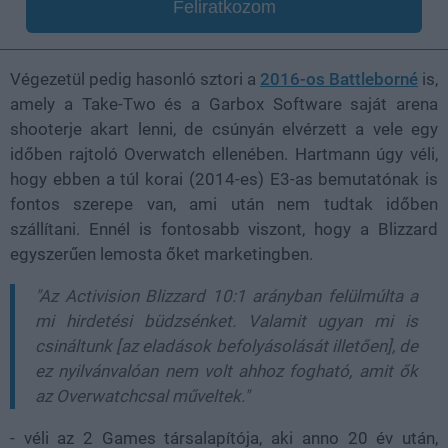
Feliratkozom
Végezetül pedig hasonló sztori a
2016-os Battleborné
is,
amely a Take-Two és a Garbox Software saját arena
shooterje akart lenni, de csúnyán elvérzett a vele egy
időben rajtoló Overwatch ellenében. Hartmann úgy véli,
hogy ebben a túl korai (2014-es) E3-as bemutatónak is
fontos szerepe van, ami után nem tudtak időben
szállítani. Ennél is fontosabb viszont, hogy a Blizzard
egyszerűen lemosta őket marketingben.
"Az Activision Blizzard 10:1 arányban felülmúlta a
mi hirdetési büdzsénket. Valamit ugyan mi is
csináltunk [az eladások befolyásolását illetően], de
ez nyilvánvalóan nem volt ahhoz fogható, amit ők
az Overwatchcsal műveltek."
- véli az 2 Games társalapítója, aki anno 20 év után,