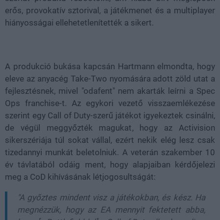
erős, provokatív sztorival, a játékmenet és a multiplayer
hiányosságai ellehetetlenítették a sikert.
A produkció bukása kapcsán Hartmann elmondta, hogy
eleve az anyacég Take-Two nyomására adott zöld utat a
fejlesztésnek, mivel "odafent" nem akarták leírni a Spec
Ops franchise-t. Az egykori vezető visszaemlékezése
szerint egy Call of Duty-szerű játékot igyekeztek csinálni,
de végül meggyőzték magukat, hogy az Activision
sikerszériája túl sokat vállal, ezért nekik elég lesz csak
tizedannyi munkát beletolniuk. A veterán szakember 10
év távlatából odáig ment, hogy alapjaiban kérdőjelezi
meg a CoD kihívásának létjogosultságát:
"A győztes mindent visz a játékokban, és kész. Ha
megnézzük, hogy az EA mennyit fektetett abba,