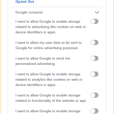
Opted Out
pénzügyi helyzetünk is, hiszen úgy kell zsonglőrködnünk
a várt és nem várt kiadásokkal, hogy bevétel mindig több
Google consents
legyen, mindezek együttesen pedig elég izgalmat
I want to allow Google to enable storage
szolgáltatnak a figyelem fenntartásához. Oldalakon
related to advertising like cookies on web or
keresztül lehetne még mesélni a játék menüiről és az
device identifiers in apps.
egymásra épülő rendszereiről, de a lényeg, hogy jól
működnek, maximum a saját csapat összerakásával és
I want to allow my user data to be sent to
Google for online advertising purposes.
még több testreszabási opcióval lehetne szintet lépni.
I want to allow Google to send me
personalized advertising.
I want to allow Google to enable storage
related to analytics like cookies on web or
device identifiers in apps.
I want to allow Google to enable storage
related to functionality of the website or app.
I want to allow Google to enable storage