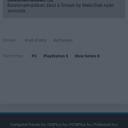
Balatonalmádiban zárul a Smash by Meló-Diák nyári
sorozata.
Címkék:
#call of duty
#activision
Platformok:
PC
PlayStation 5
Xbox Series X
ComputerTrends.hu
|
GSPlus.hu
|
PCWPlus.hu
|
Puliwood.hu
|