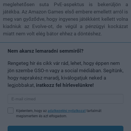
meglehetősen suta PvE-aspektus is bekerüljön a
játékba. Az Amazon Games első embere emellett arról is
meg van győződve, hogy ingyenes játékként kellett volna
kiadniuk az Evolve-ot, de végül a pénzügyi kockázat
miatt nem volt elég bátor ehhez a döntéshez.
Nem akarsz lemaradni semmiről?
Rengeteg hír és cikk vár rád, lehet, hogy éppen nem
jön szembe GSO-n vagy a social médiában. Segítünk,
hogy naprakész maradj, kiválogatjuk neked a
legjobbakat,
iratkozz fel hírlevelünkre!
Kijelentem, hogy az
adatkezelési nyilatkozat
tartalmát
megismertem és azt elfogadom.