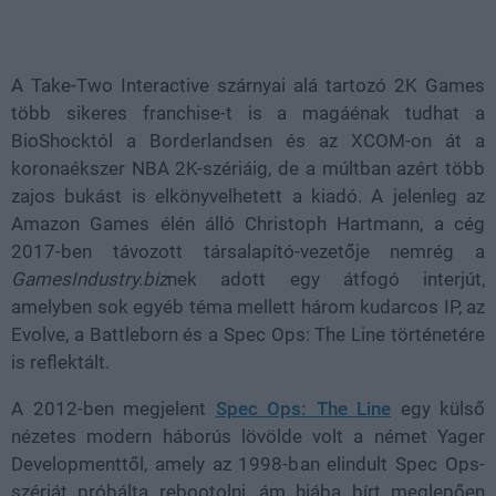
Loaded
:
Unmute
100.00%
A Take-Two Interactive szárnyai alá tartozó 2K Games
több sikeres franchise-t is a magáénak tudhat a
BioShocktól a Borderlandsen és az XCOM-on át a
koronaékszer NBA 2K-szériáig, de a múltban azért több
zajos bukást is elkönyvelhetett a kiadó. A jelenleg az
Amazon Games élén álló Christoph Hartmann, a cég
2017-ben távozott társalapító-vezetője nemrég a
GamesIndustry.biz
nek adott egy átfogó interjút,
amelyben sok egyéb téma mellett három kudarcos IP, az
Evolve, a Battleborn és a Spec Ops: The Line történetére
is reflektált.
A 2012-ben megjelent
Spec Ops: The Line
egy külső
nézetes modern háborús lövölde volt a német Yager
Developmenttől, amely az 1998-ban elindult Spec Ops-
szériát próbálta rebootolni, ám hiába bírt meglepően