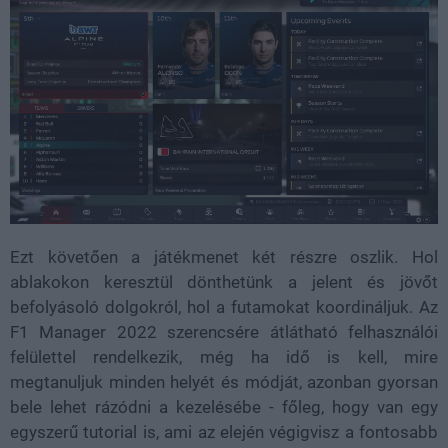
Ezt követően a játékmenet két részre oszlik. Hol
ablakokon keresztül dönthetünk a jelent és jövőt
befolyásoló dolgokról, hol a futamokat koordináljuk. Az
F1 Manager 2022 szerencsére átlátható felhasználói
felülettel rendelkezik, még ha idő is kell, mire
megtanuljuk minden helyét és módját, azonban gyorsan
bele lehet rázódni a kezelésébe - főleg, hogy van egy
egyszerű tutorial is, ami az elején végigvisz a fontosabb