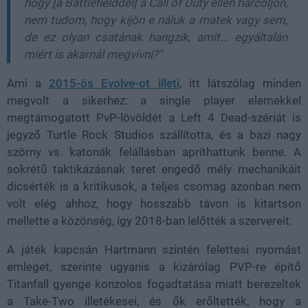
hogy [a Battlefielddel] a Call of Duty ellen harcoljon,
nem tudom, hogy kijön e náluk a matek vagy sem,
de ez olyan csatának hangzik, amit... egyáltalán
miért is akarnál megvívni?"
Ami a
2015-ös Evolve-ot illeti
, itt látszólag minden
megvolt a sikerhez: a single player elemekkel
megtámogatott PvP-lövöldét a Left 4 Dead-szériát is
jegyző Turtle Rock Studios szállította, és a bazi nagy
szörny vs. katonák felállásban apríthattunk benne. A
sokrétű taktikázásnak teret engedő mély mechanikáit
dicsérték is a kritikusok, a teljes csomag azonban nem
volt elég ahhoz, hogy hosszabb távon is kitartson
mellette a közönség, így 2018-ban lelőtték a szervereit.
A játék kapcsán Hartmann szintén felettesi nyomást
emleget, szerinte ugyanis a kizárólag PVP-re építő
Titanfall gyenge konzolos fogadtatása miatt berezeltek
a Take-Two illetékesei, és ők erőltették, hogy a