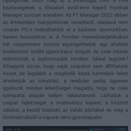
rajongóinak nincs meg az a kiváltsága, mint a FIFA
közösségének a fősodort évről-évre kísérő Football
Manager sorozat esetében. Az F1 Manager 2022 ebben
az értelemben hiánypótlónak nevezhető, ráadásul nem
csupán PC-n mélyülhetünk el a kedvenc sportunkban,
hanem konzolokon is. A Frontier menedzserjátékában
két szegmensre bontva egyengethetjük egy általunk
kiválasztott istálló ügyes-bajos dolgait, de csak miután
eldöntöttük a legfontosabb kérdést: kikkel legyünk?
Kihagyott ziccer, hogy saját csapatot nem állíthatunk
össze, de legalább a meglévők közül bármelyik felett
átvehetjük az irányítást, a rendszer pedig ügyesen
igyekszik minden lehetőséget megadni, hogy ne csak
szimpátia alapján kelljen választanunk. Láthatjuk a
csapat fejlettségét a riválisokhoz képest, a kitűzött
célokat, a kezdő büdzsét, az induló pilótákat és még a
történelmükből is kapunk némi gyorstalpalót.