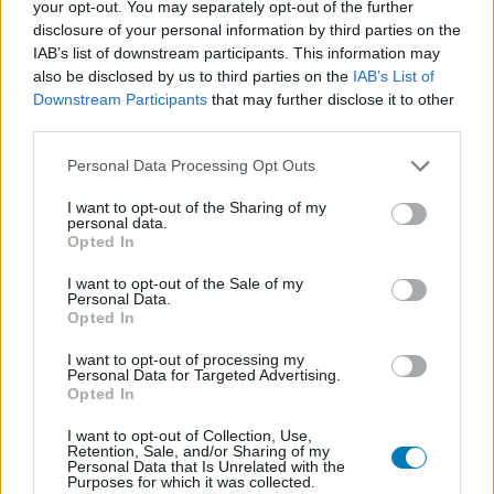
your opt-out. You may separately opt-out of the further
disclosure of your personal information by third parties on the
IAB’s list of downstream participants. This information may
also be disclosed by us to third parties on the
IAB’s List of
Downstream Participants
that may further disclose it to other
third parties.
Please note that this website/app uses one or more Google
Personal Data Processing Opt Outs
A legtöbb időt a mérnökök és tesztelési idő
services and may gather and store information including but
beosztásával lehet elszöszölni, hiszen lényeges, hogy a
not limited to your visit or usage behaviour. You may click to
I want to opt-out of the Sharing of my
personal data.
grant or deny consent to Google and its third-party tags to
konkurens csapatokkal lépést tartva folyamatosan
Opted In
use your data for below specified purposes in below Google
fejlesszünk mindig éppen azokon a területeken, ahol a
consent section.
I want to opt-out of the Sale of my
visszajelzések - és a többiekkel kapcsolatos
Personal Data.
összevetések - alapján a leginkább szükséges.
Opted In
Természetesen egy adott időszakban csak véges számú
I want to opt-out of processing my
erőforrás áll rendelkezésre, így mindig mérlegelnünk kell,
Personal Data for Targeted Advertising.
Opted In
hogy adott ponton a hátsó szárny élvez-e elsőbbséget
vagy például a felfüggesztések. Terveinket a valósághoz
I want to opt-out of Collection, Use,
Retention, Sale, and/or Sharing of my
hasonlóan megnehezíthetik az új szabályozások, a
Personal Data that Is Unrelated with the
Purposes for which it was collected.
véletlenszerű események, a munkatársak morálja és a