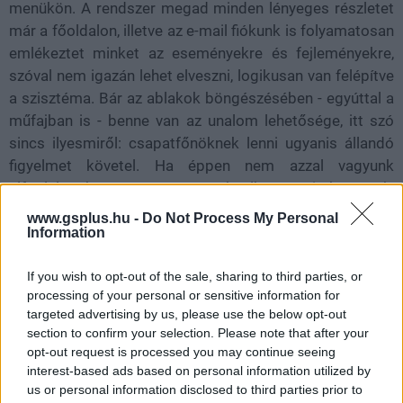
menükön. A rendszer megad minden lényeges részletet
már a főoldalon, illetve az e-mail fiókunk is folyamatosan
emlékeztet minket az eseményekre és fejleményekre,
szóval nem igazán lehet elveszni, logikusan van felépítve
a szisztéma. Bár az ablakok böngészésében - egyúttal a
műfajban is - benne van az unalom lehetősége, itt szó
sincs ilyesmiről: csapatfőnöknek lenni ugyanis állandó
figyelmet követel. Ha éppen nem azzal vagyunk
elfoglalva, hogy a versenyautók alkatrészeit kutassuk,
tervezzük és gyártsuk, akkor hol a létesítmények
www.gsplus.hu -
Do Not Process My Personal
bővítését szorgalmazzuk, hol a
Information
személyzetet/pénzügyeket monitorozzuk, vagy a rivális
If you wish to opt-out of the sale, sharing to third parties, or
pilótákat és szakembereket derítjük fel.
processing of your personal or sensitive information for
targeted advertising by us, please use the below opt-out
section to confirm your selection. Please note that after your
opt-out request is processed you may continue seeing
interest-based ads based on personal information utilized by
us or personal information disclosed to third parties prior to