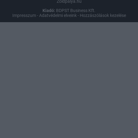
Zoldpalya.hu
Kiadó:
BDPST Business Kft.
Impresszum
-
Adatvédelmi elveink
-
Hozzászólások kezelése