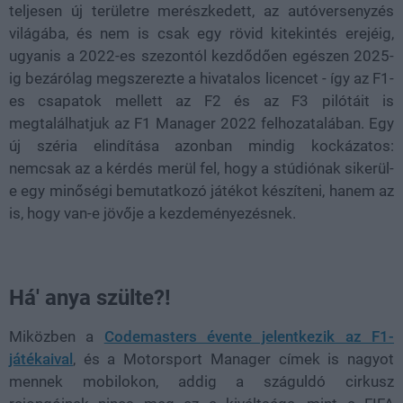
teljesen új területre merészkedett, az autóversenyzés
világába, és nem is csak egy rövid kitekintés erejéig,
ugyanis a 2022-es szezontól kezdődően egészen 2025-
ig bezárólag megszerezte a hivatalos licencet - így az F1-
es csapatok mellett az F2 és az F3 pilótáit is
megtalálhatjuk az F1 Manager 2022 felhozatalában. Egy
új széria elindítása azonban mindig kockázatos:
nemcsak az a kérdés merül fel, hogy a stúdiónak sikerül-
e egy minőségi bemutatkozó játékot készíteni, hanem az
is, hogy van-e jövője a kezdeményezésnek.
Há' anya szülte?!
Miközben a
Codemasters évente jelentkezik az F1-
játékaival
, és a Motorsport Manager címek is nagyot
mennek mobilokon, addig a száguldó cirkusz