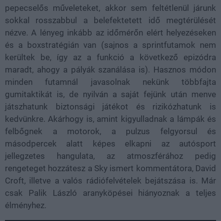
pepecselős műveleteket, akkor sem feltétlenül járunk
sokkal rosszabbul a belefektetett idő megtérülését
nézve. A lényeg inkább az időmérőn elért helyezéseken
és a boxstratégián van (sajnos a sprintfutamok nem
kerültek be, így az a funkció a következő epizódra
maradt, ahogy a pályák szanálása is). Hasznos módon
minden futamnál javasolnak nekünk többfajta
gumitaktikát is, de nyilván a saját fejünk után menve
játszhatunk biztonsági játékot és rizikózhatunk is
kedvünkre. Akárhogy is, amint kigyulladnak a lámpák és
felbőgnek a motorok, a pulzus felgyorsul és
másodpercek alatt képes elkapni az autósport
jellegzetes hangulata, az atmoszférához pedig
rengeteget hozzátesz a Sky ismert kommentátora, David
Croft, illetve a valós rádiófelvételek bejátszása is. Már
csak Palik László aranyköpései hiányoznak a teljes
élményhez.