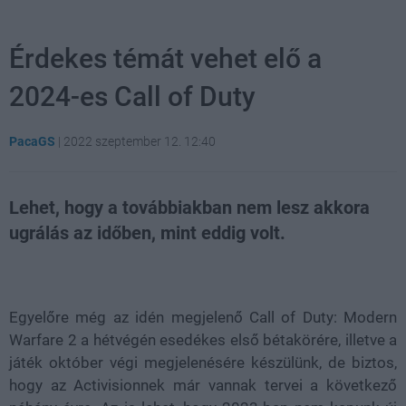
Érdekes témát vehet elő a
2024-es Call of Duty
PacaGS
|
2022 szeptember 12. 12:40
Lehet, hogy a továbbiakban nem lesz akkora
ugrálás az időben, mint eddig volt.
Loaded
:
Unmute
80.09%
Egyelőre még az idén megjelenő Call of Duty: Modern
Warfare 2 a hétvégén esedékes első bétakörére, illetve a
játék október végi megjelenésére készülünk, de biztos,
hogy az Activisionnek már vannak tervei a következő