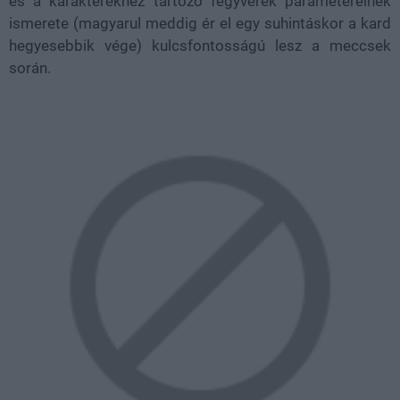
és a karakterekhez tartozó fegyverek paramétereinek
ismerete (magyarul meddig ér el egy suhintáskor a kard
hegyesebbik vége) kulcsfontosságú lesz a meccsek
során.