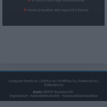
A Libra of Soul nagy része időhúzás
Kevés új karakter, első napos DLC-harcos
ComputerTrends.hu
|
GSPlus.hu
|
PCWPlus.hu
|
Puliwood.hu
|
Zoldpalya.hu
Kiadó:
BDPST Business Kft.
Impresszum
-
Adatvédelmi elveink
-
Hozzászólások kezelése