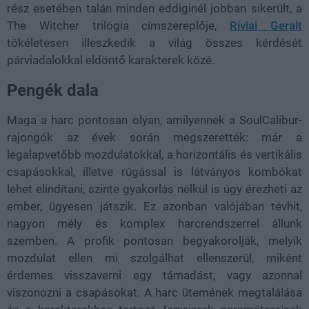
rész esetében talán minden eddiginél jobban sikerült, a
The Witcher trilógia címszereplője,
Ríviai Geralt
tökéletesen illeszkedik a világ összes kérdését
párviadalokkal eldöntő karakterek közé.
Pengék dala
Maga a harc pontosan olyan, amilyennek a SoulCalibur-
rajongók az évek során megszerették: már a
legalapvetőbb mozdulatokkal, a horizontális és vertikális
csapásokkal, illetve rúgással is látványos kombókat
lehet elindítani, szinte gyakorlás nélkül is úgy érezheti az
ember, ügyesen játszik. Ez azonban valójában tévhit,
nagyon mély és komplex harcrendszerrel állunk
szemben. A profik pontosan begyakorolják, melyik
mozdulat ellen mi szolgálhat ellenszerül, miként
érdemes visszaverni egy támadást, vagy azonnal
viszonozni a csapásokat. A harc ütemének megtalálása