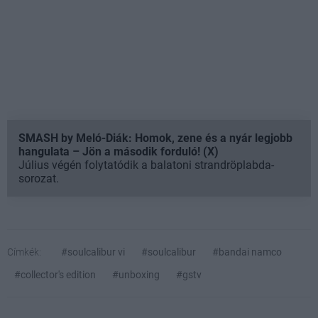
SMASH by Meló-Diák: Homok, zene és a nyár legjobb
hangulata – Jön a második forduló! (X)
Július végén folytatódik a balatoni strandröplabda-
sorozat.
Címkék:
#soulcalibur vi
#soulcalibur
#bandai namco
#collector's edition
#unboxing
#gstv