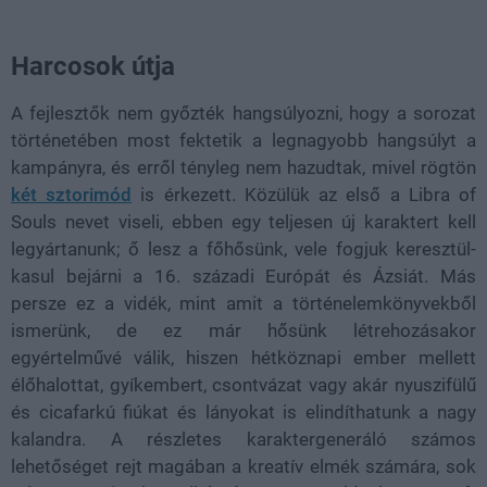
Harcosok útja
A fejlesztők nem győzték hangsúlyozni, hogy a sorozat
történetében most fektetik a legnagyobb hangsúlyt a
kampányra, és erről tényleg nem hazudtak, mivel rögtön
két sztorimód
is érkezett. Közülük az első a Libra of
Souls nevet viseli, ebben egy teljesen új karaktert kell
legyártanunk; ő lesz a főhősünk, vele fogjuk keresztül-
kasul bejárni a 16. századi Európát és Ázsiát. Más
persze ez a vidék, mint amit a történelemkönyvekből
ismerünk, de ez már hősünk létrehozásakor
egyértelművé válik, hiszen hétköznapi ember mellett
élőhalottat, gyíkembert, csontvázat vagy akár nyuszifülű
és cicafarkú fiúkat és lányokat is elindíthatunk a nagy
kalandra. A részletes karaktergeneráló számos
lehetőséget rejt magában a kreatív elmék számára, sok