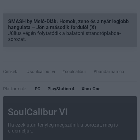
SMASH by Meló-Diák: Homok, zene és a nyár legjobb
hangulata – Jön a második forduló! (X)
Július végén folytatódik a balatoni strandröplabda-
sorozat.
Címkék:
#soulcalibur vi
#soulcalibur
#bandai namco
Platformok:
PC
PlayStation 4
Xbox One
SoulCalibur VI
Ha ezek után tényleg megszűnik a sorozat, meg is
érdemeljük.