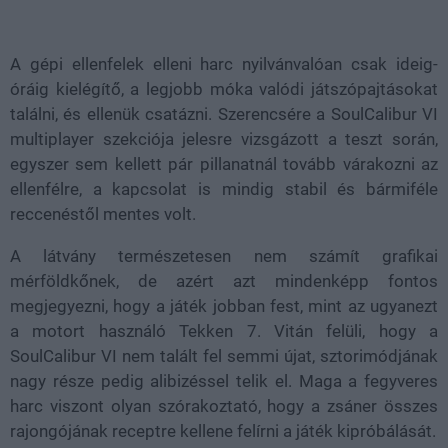
A gépi ellenfelek elleni harc nyilvánvalóan csak ideig-
óráig kielégítő, a legjobb móka valódi játszópajtásokat
találni, és ellenük csatázni. Szerencsére a SoulCalibur VI
multiplayer szekciója jelesre vizsgázott a teszt során,
egyszer sem kellett pár pillanatnál tovább várakozni az
ellenfélre, a kapcsolat is mindig stabil és bármiféle
reccenéstől mentes volt.
A látvány természetesen nem számít grafikai
mérföldkőnek, de azért azt mindenképp fontos
megjegyezni, hogy a játék jobban fest, mint az ugyanezt
a motort használó Tekken 7. Vitán felüli, hogy a
SoulCalibur VI nem talált fel semmi újat, sztorimódjának
nagy része pedig alibizéssel telik el. Maga a fegyveres
harc viszont olyan szórakoztató, hogy a zsáner összes
rajongójának receptre kellene felírni a játék kipróbálását.