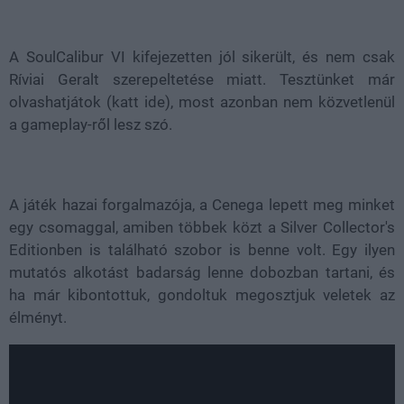
Loaded
:
Unmute
36.80%
A SoulCalibur VI kifejezetten jól sikerült, és nem csak
Ríviai Geralt szerepeltetése miatt. Tesztünket már
olvashatjátok (katt ide), most azonban nem közvetlenül
a gameplay-ről lesz szó.
A játék hazai forgalmazója, a Cenega lepett meg minket
egy csomaggal, amiben többek közt a Silver Collector's
Editionben is található szobor is benne volt. Egy ilyen
mutatós alkotást badarság lenne dobozban tartani, és
ha már kibontottuk, gondoltuk megosztjuk veletek az
élményt.