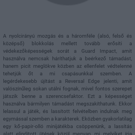
A nyolcirányú mozgás és a háromféle (alsó, felső és
középső) blokkolás mellett tovább erősíti a
védekezőképességek sorát a Guard Impact, amit
használva nemcsak háríthatjuk a beérkező támadást,
hanem picit meglökve közben az ellenfelet védtelenné
tehetjük őt a mi csapásunkkal szemben. A
legérdekesebb újítást a Reversal Edge jelenti, amit
valószínűleg sokan utálni fognak, mivel fontos szerepet
játszik benne a szerencsefaktor. Ezt a képességet
használva bármilyen támadást megszakíthatunk. Ekkor
lelassul a játék, és lassított felvételben indulnak meg
egymással szemben a karakterek. Eközben gyakorlatilag
egy kő-papír-olló minijátékba csöppenünk, a lassítás
alatt elindított ütések közül megvan, mi melyiket írja