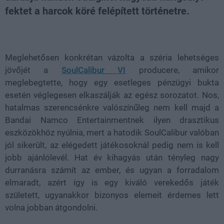
fektet a harcok köré felépített történetre.
Loaded
:
Unmute
21.65%
Meglehetősen konkrétan vázolta a széria lehetséges
jövőjét a
SoulCalibur VI
producere, amikor
meglebegtette, hogy egy esetleges pénzügyi bukta
esetén véglegesen elkaszálják az egész sorozatot. Nos,
hatalmas szerencsénkre valószínűleg nem kell majd a
Bandai Namco Entertainmentnek ilyen drasztikus
eszközökhöz nyúlnia, mert a hatodik SoulCalibur valóban
jól sikerült, az elégedett játékosoknál pedig nem is kell
jobb ajánlólevél. Hat év kihagyás után tényleg nagy
durranásra számít az ember, és ugyan a forradalom
elmaradt, azért így is egy kiváló verekedős játék
született, ugyanakkor bizonyos elemeit érdemes lett
volna jobban átgondolni.