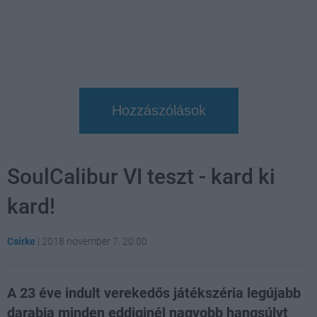
Hozzászólások
SoulCalibur VI teszt - kard ki
kard!
Csirke
|
2018 november 7. 20:00
A 23 éve indult verekedős játékszéria legújabb
darabja minden eddiginél nagyobb hangsúlyt