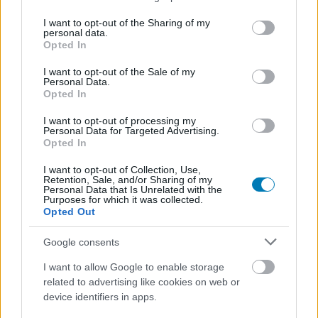
services and may gather and store information including but
karakternek is jut egy-egy, nagyjából hat-hét misszióból
not limited to your visit or usage behaviour. You may click to
I want to opt-out of the Sharing of my
álló minikampány. Kár, hogy e küldetések közül is
personal data.
grant or deny consent to Google and its third-party tags to
Opted In
sokban csak egy átvezetőt nézünk meg, tényleges harc
use your data for below specified purposes in below Google
consent section.
nem mindegyikhez jutott. Ha pedig végre fegyvert
I want to opt-out of the Sale of my
Personal Data.
ragadhatunk, akkor sem számíthatunk hosszabb
Opted In
összecsapásokra, a Libra of Souls küzdelmeihez
I want to opt-out of processing my
hasonlóan most is pár ütésváltás után kiterül az aktuális
Personal Data for Targeted Advertising.
ellenfél. Viszont legalább teljes audioélmény is párosul
Opted In
az olvasás mellé.
I want to opt-out of Collection, Use,
Retention, Sale, and/or Sharing of my
Váltakozó a narratíva minősége az egyes karakterekhez
Personal Data that Is Unrelated with the
Purposes for which it was collected.
tartozó minitörténetek esetén, de kétségtelenül akadnak
Opted Out
közöttük olyan történetszálak, amelyeket szívesen
folytattunk volna még újabb missziók során. Ha ezeket
Google consents
nem is bővíthetjük ki, új kalandok mindenképpen
I want to allow Google to enable storage
érkeznek majd még, mivel természetesen nem
related to advertising like cookies on web or
maradnak el a megjelenés utáni extra karakterek sem,
device identifiers in apps.
erre való a mai játékok szerves részét képező