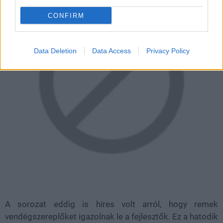
CONFIRM
Data Deletion
Data Access
Privacy Policy
A sorozat eddig is híres volt arról, hogy remek
vendégszereplőket igazolnak le a fejlesztők. Ez a hatodik