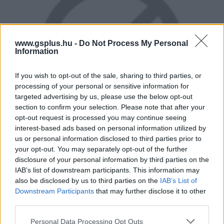
www.gsplus.hu -
Do Not Process My Personal
Information
If you wish to opt-out of the sale, sharing to third parties, or
processing of your personal or sensitive information for
targeted advertising by us, please use the below opt-out
section to confirm your selection. Please note that after your
opt-out request is processed you may continue seeing
interest-based ads based on personal information utilized by
us or personal information disclosed to third parties prior to
your opt-out. You may separately opt-out of the further
disclosure of your personal information by third parties on the
IAB’s list of downstream participants. This information may
Saját mesét mindenkinek
also be disclosed by us to third parties on the
IAB’s List of
Downstream Participants
that may further disclose it to other
Egy fokkal klasszikusabb megoldás a Soul Chronicles, a
third parties.
második sztorimód. Ebben van a valódi fő történetszál,
Please note that this website/app uses one or more Google
Personal Data Processing Opt Outs
amivel párhuzamosan viszont az összes játékbéli