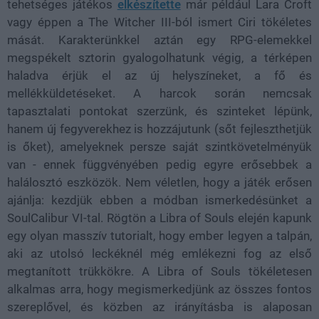
tehetséges játékos
elkészítette
már például Lara Croft
vagy éppen a The Witcher III-ból ismert Ciri tökéletes
mását. Karakterünkkel aztán egy RPG-elemekkel
megspékelt sztorin gyalogolhatunk végig, a térképen
haladva érjük el az új helyszíneket, a fő és
mellékküldetéseket. A harcok során nemcsak
tapasztalati pontokat szerzünk, és szinteket lépünk,
hanem új fegyverekhez is hozzájutunk (sőt fejleszthetjük
is őket), amelyeknek persze saját szintkövetelményük
van - ennek függvényében pedig egyre erősebbek a
halálosztó eszközök. Nem véletlen, hogy a játék erősen
ajánlja: kezdjük ebben a módban ismerkedésünket a
SoulCalibur VI-tal. Rögtön a Libra of Souls elején kapunk
egy olyan masszív tutorialt, hogy ember legyen a talpán,
aki az utolsó leckéknél még emlékezni fog az első
megtanított trükkökre. A Libra of Souls tökéletesen
alkalmas arra, hogy megismerkedjünk az összes fontos
szereplővel, és közben az irányításba is alaposan