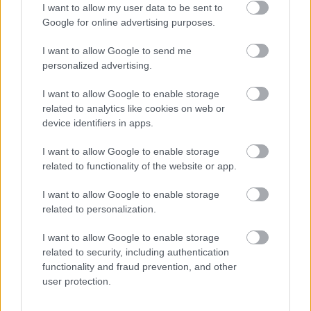
I want to allow my user data to be sent to
szezonbérlet. Jönnek még tehát új szereplők, de ez
Google for online advertising purposes.
egyfelől nem csökkenti a bántunkat amiatt, hogy az
alapjátékban ezúttal mindössze három teljesen új
I want to allow Google to send me
harcost üdvözölhettünk (a vendégszereplővel együtt),
personalized advertising.
ami a sorozat történetének legcsekélyebb bővítésének
I want to allow Google to enable storage
tekinthető. Másrészről pedig mindössze 21 karakter
related to analytics like cookies on web or
található az alapjátékban, ezzel szemben az előző rész
device identifiers in apps.
28 játszható hőssel startolt el, akik közül tíz ráadásul
még új szereplő is volt. Mindez különösen annak
I want to allow Google to enable storage
related to functionality of the website or app.
fényében kellemetlen, hogy az első DLC-karakter, Tira
már a játék megjelenésének napján megvásárolható volt.
I want to allow Google to enable storage
Azzal magyarázták egyébként mindezt, hogy eredetileg
related to personalization.
nem is tervezték a tudathasadásos ifjú hölgyet
belepakolni a SoulCalibur VI-ba, a rajongók azonban
I want to allow Google to enable storage
related to security, including authentication
követelték visszatérését.
functionality and fraud prevention, and other
user protection.