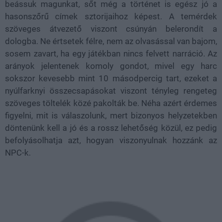
beássuk magunkat, sőt még a történet is egész jó a
hasonszőrű címek sztorijaihoz képest. A temérdek
szöveges átvezető viszont csúnyán belerondít a
dologba. Ne értsetek félre, nem az olvasással van bajom,
sosem zavart, ha egy játékban nincs felvett narráció. Az
arányok jelentenek komoly gondot, mivel egy harc
sokszor kevesebb mint 10 másodpercig tart, ezeket a
nyúlfarknyi összecsapásokat viszont tényleg rengeteg
szöveges töltelék közé pakolták be. Néha azért érdemes
figyelni, mit is válaszolunk, mert bizonyos helyzetekben
döntenünk kell a jó és a rossz lehetőség közül, ez pedig
befolyásolhatja azt, hogyan viszonyulnak hozzánk az
NPC-k.