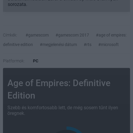
sorozata.
Címkék:
#gamescom
#gamescom 2017
#age of empires:
definitive edition
#megjelenési dátum
#rts
#microsoft
Platformok:
PC
Age of Empires: Definitive
Edition
Szebb és komfortosabb lett, de még sosem tűnt ilyen
öregnek.