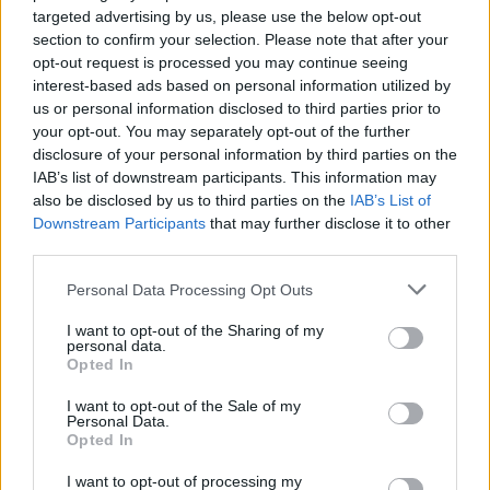
Beállítási lehetőségek hiánya
targeted advertising by us, please use the below opt-out
section to confirm your selection. Please note that after your
Sürgős javításra váró útkeresés
opt-out request is processed you may continue seeing
interest-based ads based on personal information utilized by
us or personal information disclosed to third parties prior to
your opt-out. You may separately opt-out of the further
disclosure of your personal information by third parties on the
IAB’s list of downstream participants. This information may
also be disclosed by us to third parties on the
IAB’s List of
Downstream Participants
that may further disclose it to other
third parties.
Please note that this website/app uses one or more Google
Personal Data Processing Opt Outs
services and may gather and store information including but
Hozzászólások
not limited to your visit or usage behaviour. You may click to
I want to opt-out of the Sharing of my
personal data.
grant or deny consent to Google and its third-party tags to
Opted In
use your data for below specified purposes in below Google
consent section.
I want to opt-out of the Sale of my
Personal Data.
Gamescom 2017 - képeken a
Opted In
Battlefront 2 űrhajói
I want to opt-out of processing my