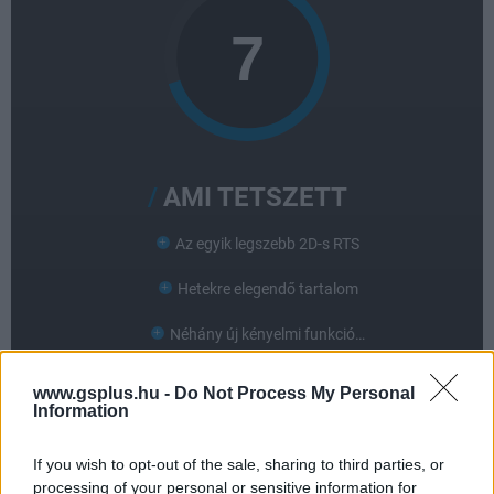
AMI TETSZETT
Az egyik legszebb 2D-s RTS
Hetekre elegendő tartalom
Néhány új kényelmi funkció…
www.gsplus.hu -
Do Not Process My Personal
AMI NEM TETSZETT
Information
De korántsem elég
If you wish to opt-out of the sale, sharing to third parties, or
processing of your personal or sensitive information for