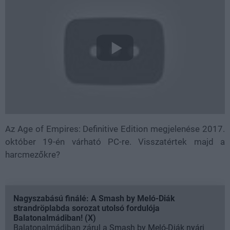
Az Age of Empires: Definitive Edition megjelenése 2017.
október 19-én várható PC-re. Visszatértek majd a
harcmezőkre?
Nagyszabású finálé: A Smash by Meló-Diák
strandröplabda sorozat utolsó fordulója
Balatonalmádiban! (X)
Balatonalmádiban zárul a Smash by Meló-Diák nyári