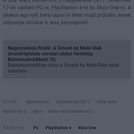
A Star Wars Battlefront 2 megjelenése 2017. november
17-én várható PC-re, PlayStation 4-re és Xbox One-ra. A
játékot egy nyílt béta napon ki lehet majd próbálni, ennek
időpontja október 6. lesz, készüljetek!
Nagyszabású finálé: A Smash by Meló-Diák
strandröplabda sorozat utolsó fordulója
Balatonalmádiban! (X)
Balatonalmádiban zárul a Smash by Meló-Diák nyári
sorozata.
Címkék:
#gamescom
#gamescom 2017
#star wars
battlefront ii
#fps
#star wars battlefront 2
Platformok:
PC
PlayStation 4
Xbox One