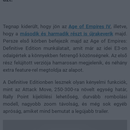
Loaded
:
Unmute
100.00%
Tegnap kiderült, hogy jön az
Age of Empires IV
, illetve,
hogy a
második és harmadik részt is újrakeverik
majd.
Persze első körben befejezik majd az Age of Empires:
Definitive Edition munkálatait, amit már az idei E3-on
odaígértek a könnyekben fetrengő közönségnek. Az első
rész felújított verziója hamarosan megjelenik, és néhány
extra feature-rel megtoldja az alapot.
A Definitive Editionben lesznek olyan kényelmi funkciók,
mint az Attack Move, 250-300-ra növelt egység határ,
Rally Point kijelölési lehetőség, durvább rombolási
modell, nagyobb zoom távolság, és még sok egyéb
apróság, amiket mind bemutat a legújabb trailer.