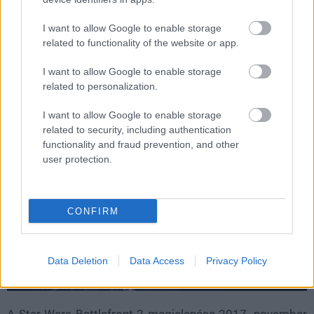
Főleg az X-Wingek kerültek terítékre de egy hatalmas, és
részletes screenshoton még a Millennium Falcon is
I want to allow Google to enable storage
szerepel. A játék grafikájára biztosan nem lesz panasz,
related to functionality of the website or app.
már csak abban reménykedünk, hogy vezetni is akkora
I want to allow Google to enable storage
élmény lesz ezeket a szörnyeket, mint nézni őket.
related to personalization.
Kattints a képre a galériáért!
I want to allow Google to enable storage
related to security, including authentication
functionality and fraud prevention, and other
user protection.
CONFIRM
Data Deletion
Data Access
Privacy Policy