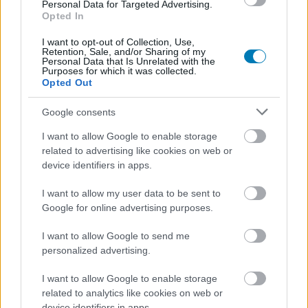
Personal Data for Targeted Advertising.
Opted In
Hunter_GS
|
2017 augusztus 22. 08:35
I want to opt-out of Collection, Use,
Retention, Sale, and/or Sharing of my
Personal Data that Is Unrelated with the
Purposes for which it was collected.
A Star Wars Battlefront 2 űrcsatáiról már több
Opted Out
videót is láthattunk az elmúlt napokban, de
Google consents
azért képeken is érdemes megcsodálni a
hajókat. Reszket a kezünk már a játék után.
I want to allow Google to enable storage
related to advertising like cookies on web or
Loaded
:
Unmute
device identifiers in apps.
100.00%
I want to allow my user data to be sent to
A
Star Wars Battlefront 2
űrcsatái tegnap mindenkit
Google for online advertising purposes.
letaglóztak a
gamescom 2017
EA előadásán. Az akció
pörgősebb és látványosabb volt, mint az előző részben,
I want to allow Google to send me
arról nem is beszélve, hogy milyen bitang jól néztek ki
personalized advertising.
benne kedvenc cirkálóink. A hajókat most állóképeken is
I want to allow Google to enable storage
megnézhetitek.
related to analytics like cookies on web or
device identifiers in apps.