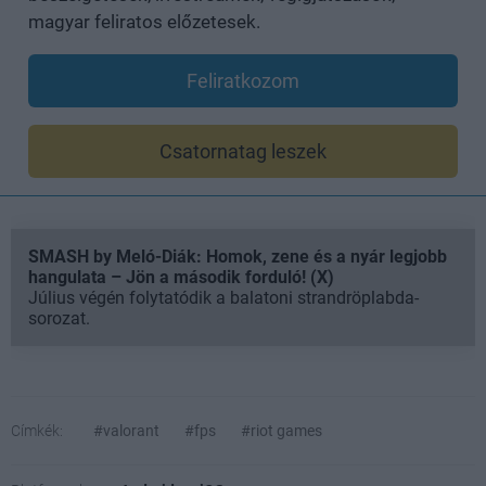
magyar feliratos előzetesek.
Feliratkozom
Csatornatag leszek
SMASH by Meló-Diák: Homok, zene és a nyár legjobb
hangulata – Jön a második forduló! (X)
Július végén folytatódik a balatoni strandröplabda-
sorozat.
Címkék:
#valorant
#fps
#riot games