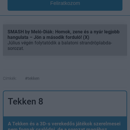
Feliratkozom
SMASH by Meló-Diák: Homok, zene és a nyár legjobb
hangulata – Jön a második forduló! (X)
Július végén folytatódik a balatoni strandröplabda-
sorozat.
Címkék:
#tekken
Tekken 8
A Tekken és a 3D-s verekedős játékok szerelmesei
nem fognak csalódni, de a sorozat magához