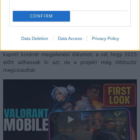
eljövetele még mindig kérdéses. Egyelőre se a Riot, se
senki más nem nyilatkozott az üggyel kapcsolatban, de
CONFIRM
az egész talán egy kicsit korai is lenne. Ha készül majd
angol nyelvű, nyugati platformokon is elérhető Valorant
Mobile verzió, az valószínűleg csak a kínai megjelenés
Data Deletion
Data Access
Privacy Policy
után bukkanhat fel. Ugyanakkor még a kínai változat sem
kapott konkrét megjelenési dátumot: a cél, hogy 2025
előtt adhassák ki azt, de a projekt még többször
megcsúszhat.