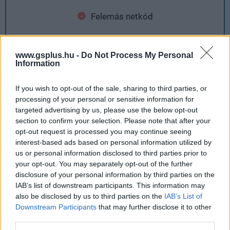
Felemás netkód
Az egyjátékos tartalom sokféle, de kevés
www.gsplus.hu -
Do Not Process My Personal
Tartalmilag nem kifejezetten innovatív
Information
If you wish to opt-out of the sale, sharing to third parties, or
processing of your personal or sensitive information for
targeted advertising by us, please use the below opt-out
section to confirm your selection. Please note that after your
opt-out request is processed you may continue seeing
interest-based ads based on personal information utilized by
us or personal information disclosed to third parties prior to
your opt-out. You may separately opt-out of the further
disclosure of your personal information by third parties on the
Hozzászólások
IAB’s list of downstream participants. This information may
also be disclosed by us to third parties on the
IAB’s List of
Downstream Participants
that may further disclose it to other
third parties.