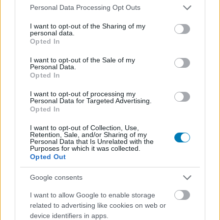
Most akkor mi is történik a
Please note that this website/app uses one or more Google
Personal Data Processing Opt Outs
services and may gather and store information including but
Valorant Mobile körül?
not limited to your visit or usage behaviour. You may click to
I want to opt-out of the Sharing of my
personal data.
grant or deny consent to Google and its third-party tags to
Opted In
Hunter_GS
|
2025 július 28. 15:05
use your data for below specified purposes in below Google
consent section.
I want to opt-out of the Sale of my
Personal Data.
Opted In
A taktikai lövölde mobilos változata szépen
I want to opt-out of processing my
lassan elkúszik a startvonalig, de a helyzet egy
Personal Data for Targeted Advertising.
kicsit bonyolultabb annál, mint ahogy azt sokan
Opted In
körbeírják.
I want to opt-out of Collection, Use,
Retention, Sale, and/or Sharing of my
Personal Data that Is Unrelated with the
Loaded
:
Unmute
21.86%
Purposes for which it was collected.
Opted Out
Az már évek óta egyértelmű, hogy a Valorantból készül
Google consents
egy mobilos változat
, így ez önmagában nem titok senki
számára. Ami igen, az a megjelenés időpontja és
I want to allow Google to enable storage
menete. A téma mostanában nagyon felpörgött a
related to advertising like cookies on web or
device identifiers in apps.
fórumokon és közösségi oldalakon, mivel a Valorant