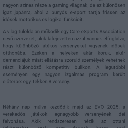
nagyon színes része a gaming világnak, de ez különösen
igaz japánra, ahol a bunyós e-sport tartja frissen az
idősek motorikus és logikai funkcióit.
A világ túloldalán működik egy Care eSports Association
nevű szervezet, akik kifejezetten azzal vannak elfoglalva,
hogy különböző játékos versenyeket vigyenek idősek
otthonába. Ezeken a helyeken akár koruk, akár
demenciájuk miatt ellátásra szoruló személyek vehetnek
részt különböző kompetitív bulikon. A legutóbbi
eseményen egy nagyon izgalmas program került
előtérbe: egy Tekken 8 verseny.
Néhány nap múlva kezdődik majd az EVO 2025, a
verekedős játékok legnagyobb versenyének idei
felvonása. Akik rendszeresen nézik az ottani