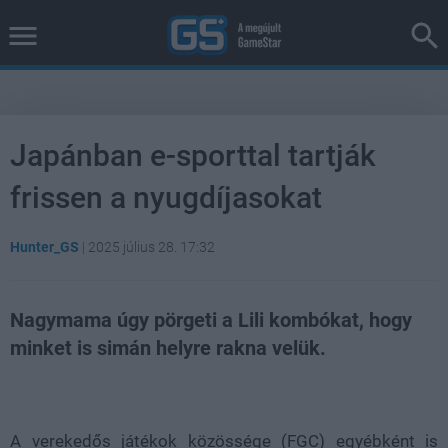
Japánban e-sporttal tartják
frissen a nyugdíjasokat
Hunter_GS
|
2025 július 28. 17:32
Nagymama úgy pörgeti a Lili kombókat, hogy
minket is simán helyre rakna velük.
Loaded
:
Unmute
38.26%
A verekedős játékok közössége (FGC) egyébként is