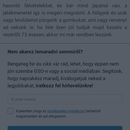
hasonló felvételekkel, és bár mind japánul van, a
játékmenetet így is megéri megnézni. A hölgyek és urak
nagy lendülettel pörgetik a gombokat, ami nagy reményt
ad nekünk is: ha fele ilyen jól tudjuk majd kezelni a
vezérlőt 73 évesen, akkor mi már rendben leszünk.
Nem akarsz lemaradni semmiről?
Rengeteg hír és cikk vár rád, lehet, hogy éppen nem
jön szembe GSO-n vagy a social médiában. Segítünk,
hogy naprakész maradj, kiválogatjuk neked a
legjobbakat,
iratkozz fel hírlevelünkre!
Kijelentem, hogy az
adatkezelési nyilatkozat
tartalmát
megismertem és azt elfogadom.