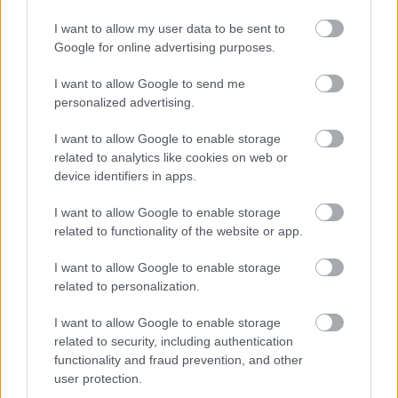
Mobile kínai verziója kapott egy angol klienst, és ezt
I want to allow my user data to be sent to
többen is letesztelhették az elmúlt hetekben. Sokan azt
Google for online advertising purposes.
feltételezték, hogy ez a globális verzió érkezését is
I want to allow Google to send me
megerősíti, de ez nem ilyen egyszerű.
personalized advertising.
A Valorant Mobile kínai kiadójának feje, Dave Shinn maga
I want to allow Google to enable storage
posztolt Twitterre, hogy elhessegesse a pletykákat.
related to analytics like cookies on web or
Elmondása szerint szó sincs itt "globális verzióról":
device identifiers in apps.
egyszerűen csak beépítettek angol nyelvű támogatást a
kínai kliensbe.
I want to allow Google to enable storage
related to functionality of the website or app.
I want to allow Google to enable storage
related to personalization.
"Jó látni az izgalmakat a CN béta körül, de csak
hogy tisztázzuk a dolgokat: ha lesz globális verzió,
I want to allow Google to enable storage
akkor azt a hivatalos VAL csatornákról fogjátok
related to security, including authentication
megtudni. Ne hagyjátok magatokat átverni."
functionality and fraud prevention, and other
user protection.
Ez azt jelenti, hogy a Valorant Mobile globális verziójának