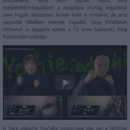
ütközeteket, azok nem fognak hasra esni
meglepődöttségükben: a nyugdíjas osztag legjobbjai
sem fogják letaszítani Arslan Asht a trónjáról, de arra
nagyobb tételben mernék fogadni, hogy közületek
többeket is seggére ejtene a 73 éves Sadayuki, King
könyörtelen pilótája.
A Care eSports YouTube csatornája tele van a fentihez