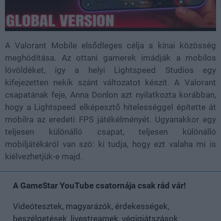
A Valorant Mobile elsődleges célja a kínai közösség
meghódítása. Az ottani gamerek imádják a mobilos
lövöldéket, így a helyi Lightspeed Studios egy
kifejezetten nekik szánt változatot készít. A Valorant
csapatának feje, Anna Donlon azt nyilatkozta korábban,
hogy a Lightspeed elképesztő hitelességgel építette át
mobilra az eredeti FPS játékélményét. Ugyanakkor egy
teljesen különálló csapat, teljesen különálló
mobiljátékáról van szó: ki tudja, hogy ezt valaha mi is
kiélvezhetjük-e majd.
A GameStar YouTube csatornája csak rád vár!
Videótesztek, magyarázók, érdekességek,
beszélgetések, livestreamek, végigjátszások,