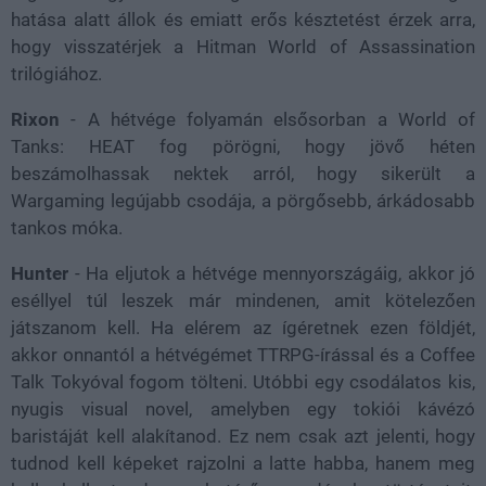
hatása alatt állok és emiatt erős késztetést érzek arra,
hogy visszatérjek a Hitman World of Assassination
trilógiához.
Rixon
- A hétvége folyamán elsősorban a World of
Tanks: HEAT fog pörögni, hogy jövő héten
beszámolhassak nektek arról, hogy sikerült a
Wargaming legújabb csodája, a pörgősebb, árkádosabb
tankos móka.
Hunter
- Ha eljutok a hétvége mennyországáig, akkor jó
eséllyel túl leszek már mindenen, amit kötelezően
játszanom kell. Ha elérem az ígéretnek ezen földjét,
akkor onnantól a hétvégémet TTRPG-írással és a Coffee
Talk Tokyóval fogom tölteni. Utóbbi egy csodálatos kis,
nyugis visual novel, amelyben egy tokiói kávézó
baristáját kell alakítanod. Ez nem csak azt jelenti, hogy
tudnod kell képeket rajzolni a latte habba, hanem meg