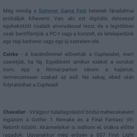
Még mindig a
Summer Game Fest
hetének fáradalmai
próbáljuk kiheverni. Van, aki ezt digitális detoxszal
egybekötött családi elvonulással teszi, de a legtöbben
csak beröffentjük a PC-t vagy a konzolt, és letelepedünk
egy régi kedvenc vagy egy új szerelem elé.
Csirke
- A barátnőmmel elővettük a Cupheadet, mert
szeretjük, ha fáj. Egyébként amikor ezeket a sorokat
írom, épp a Római-parton várom a kajámat,
természetesen szakad az eső. Na sebaj, ebéd után
folytatódhat a Cuphead!
Chavalier
- Virágpor-túladagolástól bódul méhecskeként
ingázom a Gothic 1 Remake és a Final Fantasy VII:
Rebirth között. Akármelyiket is indítom el, órákra előtte
ragadok. Ugyanakkor még erősen a 007 First Light