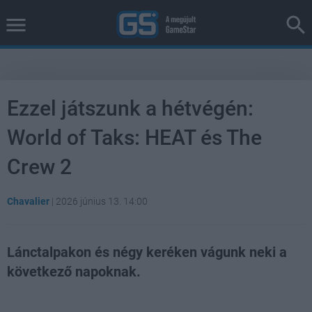
Ezzel játszunk a hétvégén:
World of Taks: HEAT és The
Crew 2
Chavalier
|
2026 június 13. 14:00
Lánctalpakon és négy keréken vágunk neki a
következő napoknak.
Loaded
:
Unmute
38.26%