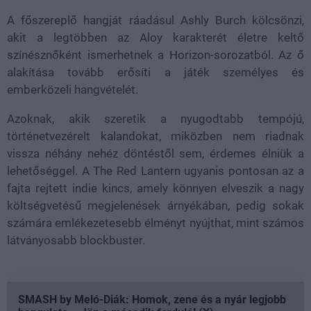
A főszereplő hangját ráadásul Ashly Burch kölcsönzi,
akit a legtöbben az Aloy karakterét életre keltő
színésznőként ismerhetnek a Horizon-sorozatból. Az ő
alakítása tovább erősíti a játék személyes és
emberközeli hangvételét.
Azoknak, akik szeretik a nyugodtabb tempójú,
történetvezérelt kalandokat, miközben nem riadnak
vissza néhány nehéz döntéstől sem, érdemes élniük a
lehetőséggel. A The Red Lantern ugyanis pontosan az a
fajta rejtett indie kincs, amely könnyen elveszik a nagy
költségvetésű megjelenések árnyékában, pedig sokak
számára emlékezetesebb élményt nyújthat, mint számos
látványosabb blockbuster.
SMASH by Meló-Diák: Homok, zene és a nyár legjobb