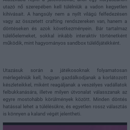
utazó nő szerepében kell túlélniük a vadon kegyetlen
kihívásait. A hangsúly nem a nyílt világú felfedezésen
vagy az összetett crafting rendszereken van, hanem a
döntéseken és azok következményein. Bár tartalmaz
túlélőelemeket, sokkal inkább interaktív történetként
működik, mint hagyományos sandbox túlélőjátékként.
Utazásuk során a játékosoknak folyamatosan
mérlegelniük kell, hogyan gazdálkodjanak a korlátozott
készleteikkel, miként reagáljanak a veszélyes vadállatok
felbukkanására, illetve milyen útvonalat válasszanak az
egyre mostohább körülmények között. Minden döntés
hatással lehet a túlélésükre, és egyetlen rossz választás
is könnyen a kaland végét jelentheti.