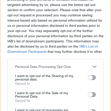
pillanatok alatt beszippantott, és már az első missziók
targeted advertising by us, please use the below opt-out
alapján egyértelművé vált, hogy rendesen odatette
section to confirm your selection. Please note that after your
opt-out request is processed you may continue seeing
magát az IO Interactive csapata. A legutóbbi platinám
interest-based ads based on personal information utilized by
után úgy tűnik, megvan a következő komolyabb projekt,
us or personal information disclosed to third parties prior to
ami miatt hetekre búcsút inthetek a szabadidőmnek.
your opt-out. You may separately opt-out of the further
disclosure of your personal information by third parties on the
Ti mivel játszotok ezen a hétvégén?
IAB’s list of downstream participants. This information may
also be disclosed by us to third parties on the
IAB’s List of
Downstream Participants
that may further disclose it to other
third parties.
SMASH by Meló-Diák: Homok, zene és a nyár legjobb
hangulata – Jön a második forduló! (X)
Please note that this website/app uses one or more Google
Personal Data Processing Opt Outs
Július végén folytatódik a balatoni strandröplabda-
services and may gather and store information including but
sorozat.
not limited to your visit or usage behaviour. You may click to
I want to opt-out of the Sharing of my
personal data.
grant or deny consent to Google and its third-party tags to
Opted In
use your data for below specified purposes in below Google
consent section.
I want to opt-out of the Sale of my
Personal Data.
Címkék:
#hétvégi játékajánló
#world of tanks: heat
#the
Opted In
crew 2
I want to opt-out of processing my