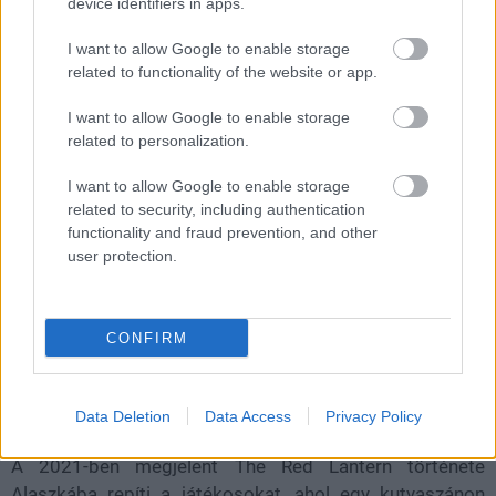
device identifiers in apps.
I want to allow Google to enable storage
Az alkotók ajánlata időkorlátos, már csak
related to functionality of the website or app.
néhány napod maradt cselekedni.
I want to allow Google to enable storage
Loaded
:
related to personalization.
Unmute
21.86%
I want to allow Google to enable storage
Figyelemre méltó ajándékkal kedveskedik a
related to security, including authentication
játékosoknak a Kepler Interactive és a Timberline Studio
functionality and fraud prevention, and other
párosa a Steam játékosainak. Átmenetileg ingyenessé
user protection.
tették a
The Red Lantern
című narratív kalandjátékot,
amelyet egészen június 18-áig bárki hozzáadhat néhány
kattintással a könyvtárához. Az ajánlat egészen
CONFIRM
pontosan aznap 19 órakor jár le, és aki addig végrehajtja
a műveletet, gazdagabb lesz a 20,99 euróért, azaz kb.
Data Deletion
Data Access
Privacy Policy
7400 forintért kínálat alkotással.
A 2021-ben megjelent The Red Lantern története
Alaszkába repíti a játékosokat, ahol egy kutyaszánon