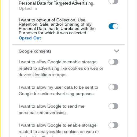
Personal Data for Targeted Advertising.
Opted In
I want to opt-out of Collection, Use,
Retention, Sale, and/or Sharing of my
Personal Data that Is Unrelated with the
Purposes for which it was collected.
Opted Out
Google consents
I want to allow Google to enable storage
Hozzászólások
related to advertising like cookies on web or
device identifiers in apps.
I want to allow my user data to be sent to
Most ingyen bezsákolhatod ezt
Google for online advertising purposes.
a 7400 forintos játékot a
I want to allow Google to send me
personalized advertising.
Steamen, ha sietsz
I want to allow Google to enable storage
related to analytics like cookies on web or
Chavalier
|
2026 június 13. 12:03