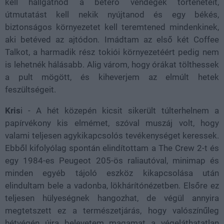
kell hallgatnod a betérő vendégek történeteit,
útmutatást kell nekik nyújtanod és egy békés,
biztonságos környezetet kell teremtened mindenkinek,
aki betéved az ajtódon. Imádtam az első két Coffee
Talkot, a harmadik rész tokiói környezetéért pedig nem
is lehetnék hálásabb. Alig várom, hogy órákat tölthessek
a pult mögött, és kiheverjem az elmúlt hetek
feszültségeit.
Kris
i - A hét közepén kicsit sikerült túlterhelnem a
papírvékony kis elmémet, szóval muszáj volt, hogy
valami teljesen agykikapcsolós tevékenységet keressek.
Ebből kifolyólag spontán elindítottam a The Crew 2-t és
egy 1984-es Peugeot 205-ös raliautóval, minimap és
minden egyéb tájoló eszköz kikapcsolása után
elindultam bele a vadonba, lökhárítónézetben. Elsőre ez
teljesen hülyeségnek hangozhat, de végül annyira
megtetszett ez a természetjárás, hogy valószínűleg
hétvégén újra belevetem magamat a végeláthatatlan