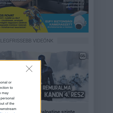
LEGFRISSEBB VIDEÓNK
sonal or
ection to
ou may
 personal
out of the
 downstream
 korszak, amikor Palpatine szinte