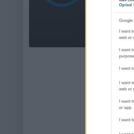
Opted 
Gyönyör
Google 
Ügyes, 
fejtörők
I want t
web or d
I want t
purpose
I want 
I want t
web or d
I want t
or app.
Hoz
I want t
I want t