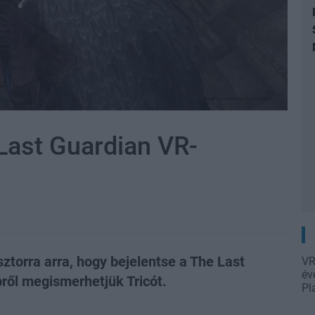
Last Guardian VR-
ztorra arra, hogy bejelentse a The Last
VR
év
ől megismerhetjük Tricót.
Pl