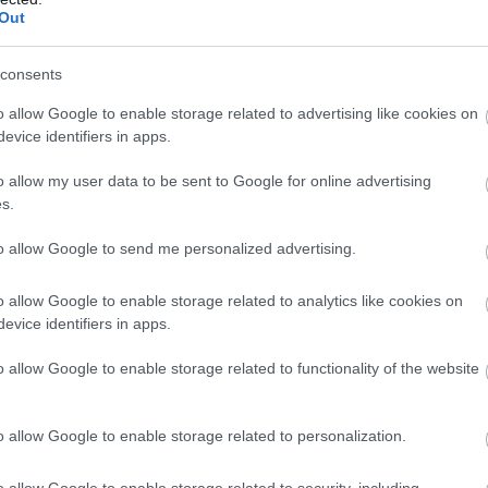
Out
ű zene és képi világ
consents
a világba illeszkedő
o allow Google to enable storage related to advertising like cookies on
evice identifiers in apps.
o allow my user data to be sent to Google for online advertising
s.
to allow Google to send me personalized advertising.
o allow Google to enable storage related to analytics like cookies on
evice identifiers in apps.
o allow Google to enable storage related to functionality of the website
zászólások
o allow Google to enable storage related to personalization.
o allow Google to enable storage related to security, including