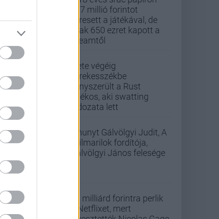
437 millió forintot
keresett a játékával, de
csak 650 ezret kapott a
Steamtől
Élete végéig
kerekesszékbe
kényszerült a Rust
játékos, aki swatting
áldozata lett
Elhunyt Gálvölgyi Judit, A
szilmarilok fordítója,
Gálvölgyi János felesége
33 milliárd forintra perlik
a Netflixet, mert
elvesztették Nicolas Cage