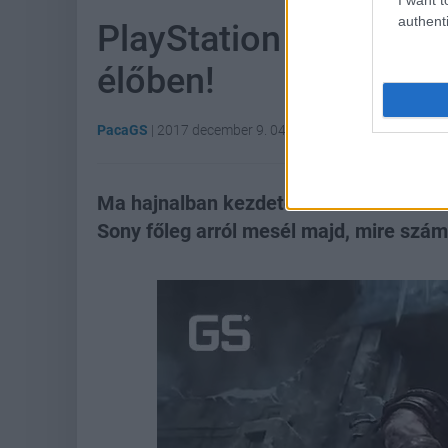
authenti
PlayStation Experienc
élőben!
PacaGS
|
2017 december 9. 04:30
Ma hajnalban kezdetét veszi az év utol
Sony főleg arról mesél majd, mire szám