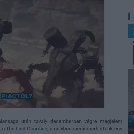
alansága után tavaly decemberben végre megjelent
, a
The Last Guardian
, amelyben megismerhettünk egy