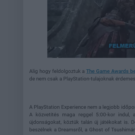
Loaded
:
Unmute
21.86%
Alig hogy feldolgoztuk a
The Game Awards bej
de nem csak a PlayStation-tulajoknak érdemes
A PlayStation Experience nem a legjobb időpon
A közvetítés maga reggel 5:00-kor indul, 
újdonságokat, köztük talán új játékokat is.
beszélnek a Dreamsről, a Ghost of Tsushimáról