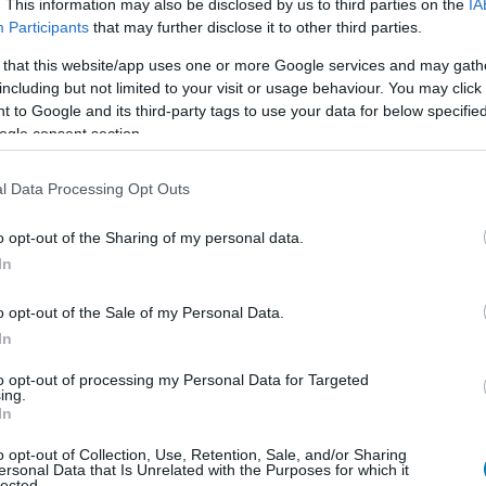
sorozat.
. This information may also be disclosed by us to third parties on the
IA
Participants
that may further disclose it to other third parties.
 that this website/app uses one or more Google services and may gath
including but not limited to your visit or usage behaviour. You may click 
last guardian vr
#team ico
#playstation experience 2017
 to Google and its third-party tags to use your data for below specifi
ogle consent section.
l Data Processing Opt Outs
o opt-out of the Sharing of my personal data.
In
y ilyen élményt is tudnak adni.
o opt-out of the Sale of my Personal Data.
TETSZETT
AMI NEM
In
TETSZETT
to opt-out of processing my Personal Data for Targeted
ülső és belső
ing.
ttsága
In
Problémák a kamerával
tes ütemben adagolt
o opt-out of Collection, Use, Retention, Sale, and/or Sharing
Még PS4 Prón is be-belassul
ersonal Data that Is Unrelated with the Purposes for which it
néha
lected.