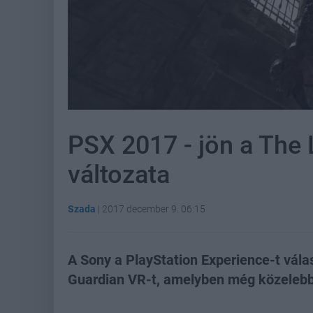
PSX 2017 - jön a The 
változata
Szada
|
2017 december 9. 06:15
A Sony a PlayStation Experience-t válas
Guardian VR-t, amelyben még közelebbr