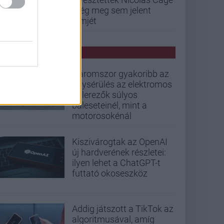
még meg sem jelent
filmjét
PCW HÍREK
Háromszor gyakoribb az
agysérülés az elektromos
rollerezők súlyos
baleseteinél, mint a
motorosokénál
Kiszivárogtak az OpenAI
új hardverének részletei:
ilyen lehet a ChatGPT-t
futtató okoseszköz
Addig játszott a TikTok az
algoritmusával, amíg