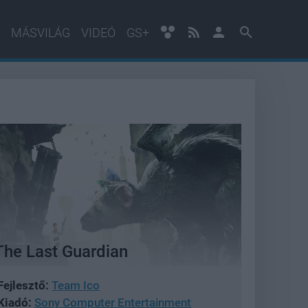
MÁSVILÁG
VIDEÓ
GS+
The Last Guardian
Fejlesztő:
Team Ico
Kiadó:
Sony Computer Entertainment