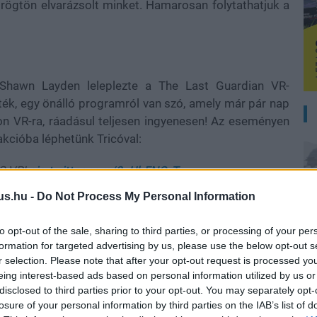
és rögtön elvarázsolt minket. Hamarosan folytathatjuk a
 Shawn Layden leleplezte a The Last Guardian VR-
ték, egy önálló programról van szó, amely már pár nap
n VR-ra, ráadásul teljesen ingyenesen! Az eseményen
rakcióba léphetünk Tricóval:
S VR!
pic.twitter.com/8zUbFNOrTp
 9.
us.hu -
Do Not Process My Personal Information
és szerette a The Last Guardiant, annak érdemes lesz
to opt-out of the sale, sharing to third parties, or processing of your per
formation for targeted advertising by us, please use the below opt-out s
r selection. Please note that after your opt-out request is processed y
eing interest-based ads based on personal information utilized by us or
disclosed to third parties prior to your opt-out. You may separately opt-
losure of your personal information by third parties on the IAB’s list of
b hangulata – Jön a második forduló! (X)
A