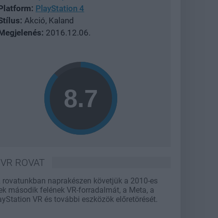
Platform:
PlayStation 4
Stílus:
Akció, Kaland
Megjelenés:
2016.12.06.
VR ROVAT
 rovatunkban naprakészen követjük a 2010-es
ek második felének VR-forradalmát, a Meta, a
ayStation VR és további eszközök előretörését.