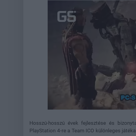
Loaded
:
Unmute
37.42%
Hosszú-hosszú évek fejlesztése és bizonyt
PlayStation 4-re a Team ICO különleges játéka