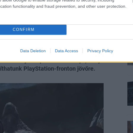
cation functionality and fraud prevention, and other user protection.
e 2017 - kövesd velünk
CONFIRM
Data Deletion
Data Access
Privacy Policy
só fontos játékipari rendezvénye, melyen a
íthatunk PlayStation-fronton jövőre.