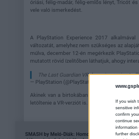
óriási, félig-madár, félig-emlős lényt, Tricót 
vele való ismerkedést.
A PlayStation Experience 2017 alkalmával
változatát, amelyhez nem szükséges az alapjá
múlva, december 12-én megérkezik PlayStatio
mutatott rövid ízelítőben láthatjuk, ahogy inte
The Last Guardian VR demo is coming to P
— PlayStation (@PlayStation)
2017. december
www.gspl
Akinek van a birtokában egy PlayStation VR 
If you wish 
letöltenie a VR-verziót is.
sensitive in
confirm you
continue se
information 
further disc
SMASH by Meló-Diák: Homok, zene és a nyár legjob