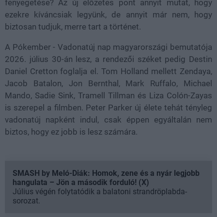
fenyegetése? Az új előzetes pont annyit mutat, hogy
ezekre kíváncsiak legyünk, de annyit már nem, hogy
biztosan tudjuk, merre tart a történet.
A Pókember - Vadonatúj nap magyarországi bemutatója
2026. július 30-án lesz, a rendezői széket pedig Destin
Daniel Cretton foglalja el. Tom Holland mellett Zendaya,
Jacob Batalon, Jon Bernthal, Mark Ruffalo, Michael
Mando, Sadie Sink, Tramell Tillman és Liza Colón-Zayas
is szerepel a filmben. Peter Parker új élete tehát tényleg
vadonatúj napként indul, csak éppen egyáltalán nem
biztos, hogy ez jobb is lesz számára.
SMASH by Meló-Diák: Homok, zene és a nyár legjobb
hangulata – Jön a második forduló! (X)
Július végén folytatódik a balatoni strandröplabda-
sorozat.