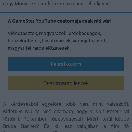
nagy Marvel-kapcsolatok sem tűnnek el teljesen.
A GameStar YouTube csatornája csak rád vár!
Videótesztek, magyarázók, érdekességek,
beszélgetések, livestreamek, végigjátszások,
magyar feliratos előzetesek.
Feliratkozom
Csatornatag leszek
A kérdésekből egyelőre több van, mint válaszból.
Kiderül-e MJ és Ned számára, hogy ki volt Peter? Mi
történik Pókember képességeivel? Miért kerül képbe
Bruce Banner? És ki lesz valójában a film fő