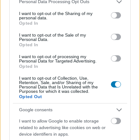
Please note that this website/app uses one or more Google
Personal Data Processing Opt Outs
sorozat.
services and may gather and store information including but
not limited to your visit or usage behaviour. You may click to
I want to opt-out of the Sharing of my
personal data.
grant or deny consent to Google and its third-party tags to
Opted In
use your data for below specified purposes in below Google
consent section.
I want to opt-out of the Sale of my
Címkék:
#call od duty: black ops
#call of duty: black ops 2
Personal Data.
Opted In
#treyarch
#activision
#xbox
#iron galaxy
I want to opt-out of processing my
Personal Data for Targeted Advertising.
Platformok:
PlayStation 4
PlayStation 5
Opted In
I want to opt-out of Collection, Use,
Retention, Sale, and/or Sharing of my
Personal Data that Is Unrelated with the
Purposes for which it was collected.
Opted Out
Google consents
I want to allow Google to enable storage
Hozzászólások
related to advertising like cookies on web or
device identifiers in apps.