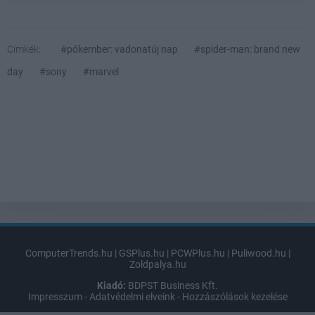
Címkék:
#pókember: vadonatúj nap
#spider-man: brand new
day
#sony
#marvel
ComputerTrends.hu
|
GSPlus.hu
|
PCWPlus.hu
|
Puliwood.hu
|
Zoldpalya.hu
Kiadó:
BDPST Business Kft.
Impresszum
-
Adatvédelmi elveink
-
Hozzászólások kezelése