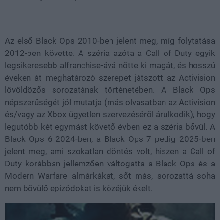
Az első Black Ops 2010-ben jelent meg, míg folytatása
2012-ben követte. A széria azóta a Call of Duty egyik
legsikeresebb alfranchise-ává nőtte ki magát, és hosszú
éveken át meghatározó szerepet játszott az Activision
lövöldözős sorozatának történetében. A Black Ops
népszerűségét jól mutatja (más olvasatban az Activision
és/vagy az Xbox ügyetlen szervezéséről árulkodik), hogy
legutóbb két egymást követő évben ez a széria bővül. A
Black Ops 6 2024-ben, a Black Ops 7 pedig 2025-ben
jelent meg, ami szokatlan döntés volt, hiszen a Call of
Duty korábban jellemzően váltogatta a Black Ops és a
Modern Warfare almárkákat, sőt más, sorozattá soha
nem bővülő epizódokat is közéjük ékelt.