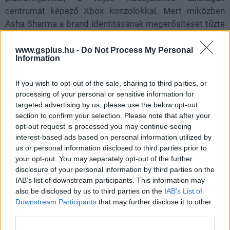
centrumát képező Xbox konzolokkal. Mert miközben
Asha Sharma a brand identitásának megerősítését tűzte
zászlajára, épp az történik, hogy az Xbox alá tartozó
stúdió az Xbox szellemi termékét az Xbox saját
www.gsplus.hu -
Do Not Process My Personal
Information
konzoljaira (One, One X, Series X és Series S) nem, a
konkurensére viszont átportolja. Lehet persze azzal
If you wish to opt-out of the sale, sharing to third parties, or
érvelni, hogy az Xbox 360-as verziók a visszafelé
processing of your personal or sensitive information for
kompatibilitásnak hála elfutnak a nyolcadik és kilencedik
targeted advertising by us, please use the below opt-out
generációs gépeken is, de azok nem natív változatok,
section to confirm your selection. Please note that after your
hanem 16 és 14 éves játékok, erősen korlátozott
opt-out request is processed you may continue seeing
interest-based ads based on personal information utilized by
felbontással, képfrissítési rátával (amiket a Series
us or personal information disclosed to third parties prior to
konzolok izomból húznak feljebb) és csalókkal teli
your opt-out. You may separately opt-out of the further
szerverekkel.
disclosure of your personal information by third parties on the
IAB’s list of downstream participants. This information may
also be disclosed by us to third parties on the
IAB’s List of
Downstream Participants
that may further disclose it to other
SMASH by Meló-Diák: Homok, zene és a nyár legjobb
third parties.
hangulata – Jön a második forduló! (X)
Július végén folytatódik a balatoni strandröplabda-