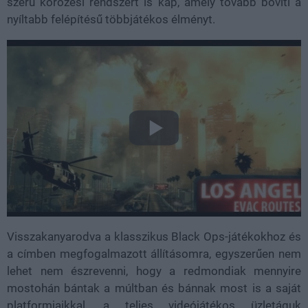
szerű körözési rendszert is kap, amely tovább bővíti a
nyíltabb felépítésű többjátékos élményt.
Visszakanyarodva a klasszikus Black Ops-játékokhoz és
a címben megfogalmazott állításomra, egyszerűen nem
lehet nem észrevenni, hogy a redmondiak mennyire
mostohán bántak a múltban és bánnak most is a saját
platformjaikkal, a teljes videójátékos üzletáguk