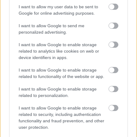
I want to allow my user data to be sent to
Befutott a Pókember:
Google for online advertising purposes.
Vadonatúj nap új előzetese
I want to allow Google to send me
personalized advertising.
Csirke
|
2026 június 17. 21:09
I want to allow Google to enable storage
related to analytics like cookies on web or
device identifiers in apps.
Tom Holland Pókembere július 30-án tér vissza
I want to allow Google to enable storage
a mozikba.
related to functionality of the website or app.
Loaded
:
Unmute
I want to allow Google to enable storage
21.86%
related to personalization.
Megérkezett a Pókember: Vadonatúj nap új előzetese, és
I want to allow Google to enable storage
a Sony, valamint a Marvel ezúttal sem siet mindent
related to security, including authentication
elmagyarázni. Tom Holland Peter Parkere a Nincs hazaút
functionality and fraud prevention, and other
eseményei után évekkel tér vissza, egy olyan világban,
user protection.
ahol senki sem emlékszik rá. Nemcsak arra nem, hogy ő