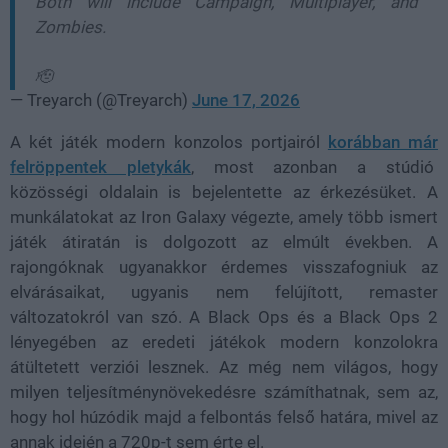
Both will include Campaign, Multiplayer, and
Zombies.
🫡
— Treyarch (@Treyarch)
June 17, 2026
A két játék modern konzolos portjairól
korábban már
felröppentek pletykák
, most azonban a stúdió
közösségi oldalain is bejelentette az érkezésüket. A
munkálatokat az Iron Galaxy végezte, amely több ismert
játék átiratán is dolgozott az elmúlt években. A
rajongóknak ugyanakkor érdemes visszafogniuk az
elvárásaikat, ugyanis nem felújított, remaster
változatokról van szó. A Black Ops és a Black Ops 2
lényegében az eredeti játékok modern konzolokra
átültetett verziói lesznek. Az még nem világos, hogy
milyen teljesítménynövekedésre számíthatnak, sem az,
hogy hol húzódik majd a felbontás felső határa, mivel az
annak idején a 720p-t sem érte el.