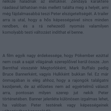
nélküle haladnak az életükkel. Zendaya karaktere
ráadásul láthatóan más mellett találta meg a helyét, ami
még fájdalmasabbá teszi Peter elszigeteltségét. A trailer
arra is utal, hogy a hős képességeivel sincs minden
rendben, és a rá nehezedő nyomás valamilyen
komolyabb testi változást indíthat el benne.
A film egyik nagy érdekessége, hogy Pókember ezúttal
nem csak a saját világának szereplőivel kerül össze. Jon
Bernthal visszatér Megtorlóként, Mark Ruffalo pedig
Bruce Bannerként, vagyis Hulkként bukkan fel. Ez már
önmagában is elég ahhoz, hogy a rajongók találgatni
kezdjenek, de az előzetes nem ad egyértelmű választ
arra, pontosan milyen szerep jut nekik Peter
történetében. Banner jelenléte különösen izgalmas lehet,
ha valóban Peter testének vagy képességeinek