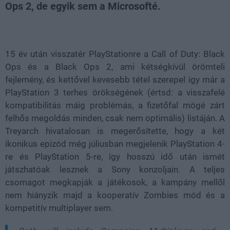
Ops 2, de egyik sem a Microsofté.
Loaded
:
Unmute
38.40%
15 év után visszatér PlayStationre a Call of Duty: Black
Ops és a Black Ops 2, ami kétségkívül örömteli
fejlemény, és kettővel kevesebb tétel szerepel így már a
PlayStation 3 terhes örökségének (értsd: a visszafelé
kompatibilitás máig problémás, a fizetőfal mögé zárt
felhős megoldás minden, csak nem optimális) listáján. A
Treyarch hivatalosan is megerősítette, hogy a két
ikonikus epizód még júliusban megjelenik PlayStation 4-
re és PlayStation 5-re, így hosszú idő után ismét
játszhatóak lesznek a Sony konzoljain. A teljes
csomagot megkapják a játékosok, a kampány mellől
nem hiányzik majd a kooperatív Zombies mód és a
kompetitív multiplayer sem.