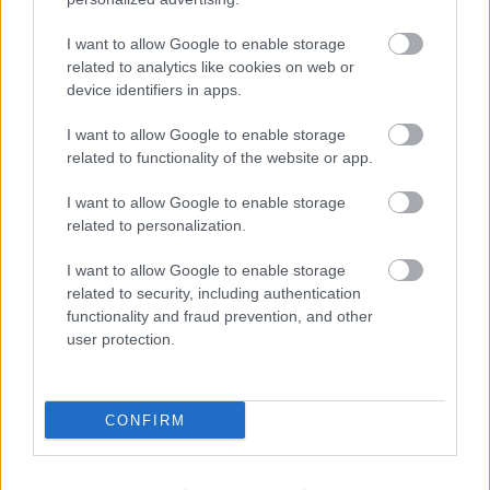
Private Divisiont, mert a játékai
túl kicsik
I want to allow Google to enable storage
related to analytics like cookies on web or
device identifiers in apps.
Chavalier
|
2024 november 7. 07:24
I want to allow Google to enable storage
related to functionality of the website or app.
A Rockstar Games és a 2K Games
I want to allow Google to enable storage
anyavállalatának csak az igazán nagy
related to personalization.
durranások elég jók.
I want to allow Google to enable storage
Loaded
:
Unmute
related to security, including authentication
81.69%
functionality and fraud prevention, and other
user protection.
Egy meg nem nevezett vevő birtokába került a Private
Division kiadó, amelyet még azzal a céllal hozott létre a
Take-Two Interactive 2017-ben, hogy legjobbnak
CONFIRM
gondolt független stúdiók projektjeit gondozza, globális
szinten is mérhető kritikai és anyagi sikert fialó címekké
formálja. A hangzatos terveket azonban csak részben