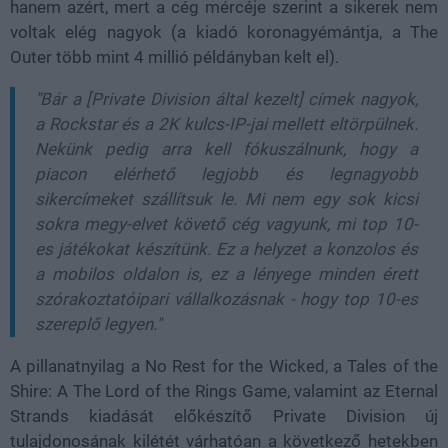
hanem azért, mert a cég mércéje szerint a sikerek nem
voltak elég nagyok (a kiadó koronagyémántja, a The
Outer több mint 4 millió példányban kelt el).
"Bár a [Private Division által kezelt] címek nagyok,
a Rockstar és a 2K kulcs-IP-jai mellett eltörpülnek.
Nekünk pedig arra kell fókuszálnunk, hogy a
piacon elérhető legjobb és legnagyobb
sikercímeket szállítsuk le. Mi nem egy sok kicsi
sokra megy-elvet követő cég vagyunk, mi top 10-
es játékokat készítünk. Ez a helyzet a konzolos és
a mobilos oldalon is, ez a lényege minden érett
szórakoztatóipari vállalkozásnak - hogy top 10-es
szereplő legyen."
A pillanatnyilag a No Rest for the Wicked, a Tales of the
Shire: A The Lord of the Rings Game, valamint az Eternal
Strands kiadását előkészítő Private Division új
tulajdonosának kilétét várhatóan a következő hetekben