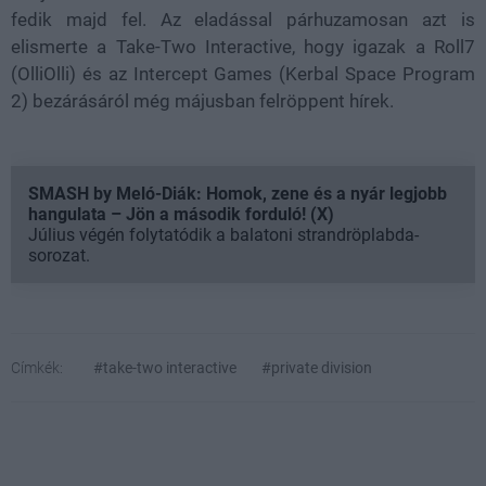
fedik majd fel. Az eladással párhuzamosan azt is
elismerte a Take-Two Interactive, hogy igazak a Roll7
(OlliOlli) és az Intercept Games (Kerbal Space Program
2) bezárásáról még májusban felröppent hírek.
SMASH by Meló-Diák: Homok, zene és a nyár legjobb
hangulata – Jön a második forduló! (X)
Július végén folytatódik a balatoni strandröplabda-
sorozat.
Címkék:
#take-two interactive
#private division