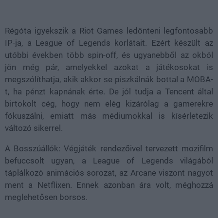
Loaded
:
Unmute
100.00%
Régóta igyekszik a Riot Games ledönteni legfontosabb
IP-ja, a League of Legends korlátait. Ezért készült az
utóbbi években több spin-off, és ugyanebből az okból
jön még pár, amelyekkel azokat a játékosokat is
megszólíthatja, akik akkor se piszkálnák bottal a MOBA-
t, ha pénzt kapnának érte. De jól tudja a Tencent által
birtokolt cég, hogy nem elég kizárólag a gamerekre
fókuszálni, emiatt más médiumokkal is kísérletezik
változó sikerrel.
A Bosszúállók: Végjáték rendezőivel tervezett mozifilm
befuccsolt ugyan, a League of Legends világából
táplálkozó animációs sorozat, az Arcane viszont nagyot
ment a Netflixen. Ennek azonban ára volt, méghozzá
meglehetősen borsos.