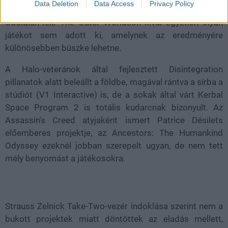
Data Deletion
Data Access
Privacy Policy
tudta az új entitás átültetni a gyakorlatba, ugyanis az
Obsidian-féle The Outer Worldsön kívül egyetlen olyan
játékot sem adott ki, amelynek az eredményére
különösebben büszke lehetne.
A Halo-veteránok által fejlesztett Disintegration
pillanatok alatt beleállt a földbe, magával rántva a sírba a
stúdiót (V1 Interactive) is, de a sokak által várt Kerbal
Space Program 2 is totális kudarcnak bizonyult. Az
Assassin's Creed atyjaként ismert Patrice Désilets
előemberes projektje, az Ancestors: The Humankind
Odyssey ezeknél jobban szerepelt ugyan, de nem tett
mély benyomást a játékosokra.
Strauss Zelnick Take-Two-vezér indoklása szerint nem a
bukott projektek miatt döntöttek az eladás mellett,