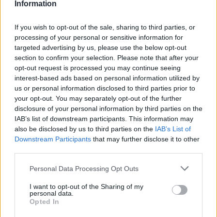
csupán a saját magukkal szemben támasztott elvárások
Information
változtak. Felismerték, hogy sokkal több időt vesznek
igénybe a dolgok, mint gondolták, ha jól akarják csinálni.
If you wish to opt-out of the sale, sharing to third parties, or
processing of your personal or sensitive information for
targeted advertising by us, please use the below opt-out
Beszélgetnél velünk erről a hírről?
section to confirm your selection. Please note that after your
opt-out request is processed you may continue seeing
Lennél a GameStar közösség tagja? Gyere a
interest-based ads based on personal information utilized by
GameStar Party/Chat Facebook csoport
ba, dobj fel
us or personal information disclosed to third parties prior to
témákat, dumálj régi és új GS írókkal, olvasókkal!
your opt-out. You may separately opt-out of the further
disclosure of your personal information by third parties on the
IAB’s list of downstream participants. This information may
Csatlakozom
also be disclosed by us to third parties on the
IAB’s List of
Downstream Participants
that may further disclose it to other
third parties.
Please note that this website/app uses one or more Google
Personal Data Processing Opt Outs
SMASH by Meló-Diák: Homok, zene és a nyár legjobb
services and may gather and store information including but
hangulata – Jön a második forduló! (X)
not limited to your visit or usage behaviour. You may click to
I want to opt-out of the Sharing of my
Július végén folytatódik a balatoni strandröplabda-
personal data.
grant or deny consent to Google and its third-party tags to
sorozat.
Opted In
use your data for below specified purposes in below Google