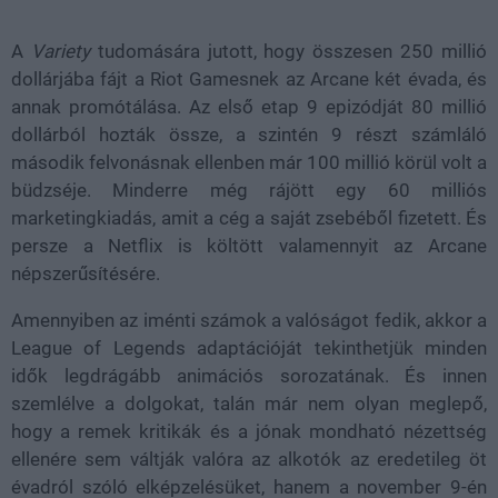
A
Variety
tudomására jutott, hogy összesen 250 millió
dollárjába fájt a Riot Gamesnek az Arcane két évada, és
annak promótálása. Az első etap 9 epizódját 80 millió
dollárból hozták össze, a szintén 9 részt számláló
második felvonásnak ellenben már 100 millió körül volt a
büdzséje. Minderre még rájött egy 60 milliós
marketingkiadás, amit a cég a saját zsebéből fizetett. És
persze a Netflix is költött valamennyit az Arcane
népszerűsítésére.
Amennyiben az iménti számok a valóságot fedik, akkor a
League of Legends adaptációját tekinthetjük minden
idők legdrágább animációs sorozatának. És innen
szemlélve a dolgokat, talán már nem olyan meglepő,
hogy a remek kritikák és a jónak mondható nézettség
ellenére sem váltják valóra az alkotók az eredetileg öt
évadról szóló elképzelésüket, hanem a november 9-én