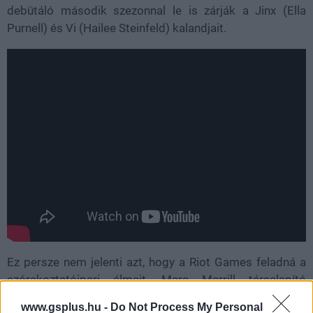
debütáló második szezonnal le is zárják a Jinx (Ella
Purnell) és Vi (Hailee Steinfeld) kalandjait.
Ez persze nem jelenti azt, hogy a Riot Games feladná a
szórakoztatóipari álmait, Marc Merrill társalapító
megerősítette a Varietynek, hogy az ambícióik a régiek,
www.gsplus.hu -
Do Not Process My Personal