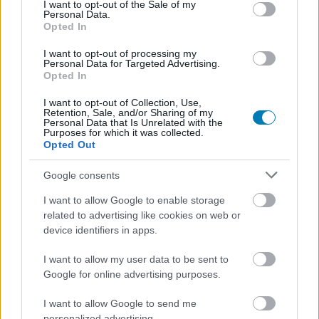
consent section.
I want to opt-out of the Sale of my
Personal Data.
Opted In
Címkék:
#riot games
#league of legends
#lol
#arcane
I want to opt-out of processing my
Personal Data for Targeted Advertising.
#netflix
Opted In
I want to opt-out of Collection, Use,
Retention, Sale, and/or Sharing of my
Personal Data that Is Unrelated with the
Purposes for which it was collected.
Opted Out
Google consents
I want to allow Google to enable storage
related to advertising like cookies on web or
Hozzászólások
device identifiers in apps.
I want to allow my user data to be sent to
Google for online advertising purposes.
Eladta a Take-Two Interacive a
I want to allow Google to send me
personalized advertising.