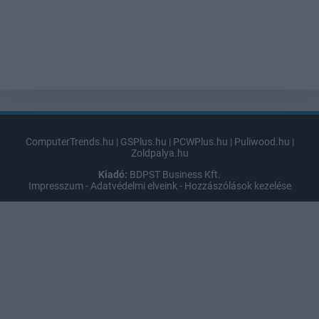
ComputerTrends.hu
|
GSPlus.hu
|
PCWPlus.hu
|
Puliwood.hu
|
Zoldpalya.hu
Kiadó:
BDPST Business Kft.
Impresszum
-
Adatvédelmi elveink
-
Hozzászólások kezelése