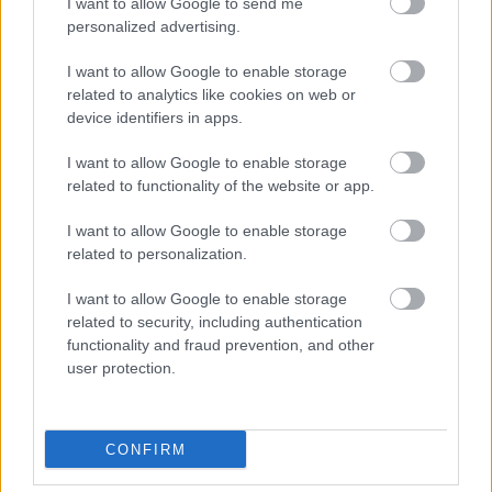
I want to allow Google to send me
Nem, Barone még mindig nem adja fel a
personalized advertising.
tökéletesség kergetését.
I want to allow Google to enable storage
Loaded
:
Unmute
related to analytics like cookies on web or
21.65%
device identifiers in apps.
Mivel a Stardew Valley örököse, a
Haunted Chocolatier
I want to allow Google to enable storage
már 2020 óta készül, ezért ConcernedApe, vagyis Eric
related to functionality of the website or app.
Barone fontosnak érzi, hogy időnként leközöljön róla egy
blogposztot. Ez
történt most is
, amikor emlékeztette a
I want to allow Google to enable storage
rajongóit a projekt létezésére. Sajnos megjelenési
related to personalization.
dátumot (vagy akár megjelenési évet) még mindig nem
I want to allow Google to enable storage
tudott szolgáltatni, de azt elmagyarázta, hogy miért tart
related to security, including authentication
ez eddig.
functionality and fraud prevention, and other
user protection.
A válasz nem túl bonyolult: az ember, aki a Stardew
Valleyt nagyrészt egyedül rakta össze és évekig
tapasztgatta, most azt szeretné, ha a következő játéka
CONFIRM
hibátlanul jelenne meg. Ez bárkire nagy nyomást
helyezne, de világ egyik legsikeresebb címének