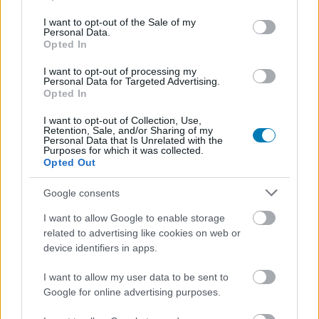
use your data for below specified purposes in below Google
consent section.
I want to opt-out of the Sale of my
Personal Data.
Opted In
Hozzászólások
I want to opt-out of processing my
Personal Data for Targeted Advertising.
Opted In
I want to opt-out of Collection, Use,
A Stardew Valley alkotójának
Retention, Sale, and/or Sharing of my
Personal Data that Is Unrelated with the
Purposes for which it was collected.
következő játéka azért készül
Opted Out
ilyen sokáig, mert az alkotója
Google consents
nem ad le az elvárásaiból
I want to allow Google to enable storage
related to advertising like cookies on web or
device identifiers in apps.
Hunter_GS
|
2026 június 29. 07:16
I want to allow my user data to be sent to
Google for online advertising purposes.
Igen, a Haunted Chocolatier még mindig készül.