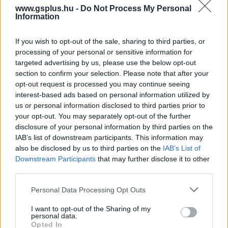
www.gsplus.hu -
Do Not Process My Personal
Information
If you wish to opt-out of the sale, sharing to third parties, or
processing of your personal or sensitive information for
targeted advertising by us, please use the below opt-out
SMASH by Meló-Diák: Homok, zene és a nyár legjobb
hangulata – Jön a második forduló! (X)
section to confirm your selection. Please note that after your
Július végén folytatódik a balatoni strandröplabda-
opt-out request is processed you may continue seeing
sorozat.
interest-based ads based on personal information utilized by
us or personal information disclosed to third parties prior to
your opt-out. You may separately opt-out of the further
disclosure of your personal information by third parties on the
IAB’s list of downstream participants. This information may
Címkék:
#gta vi
#grand theft auto vi
#árcímke
also be disclosed by us to third parties on the
IAB’s List of
Downstream Participants
that may further disclose it to other
#áremelés
third parties.
Please note that this website/app uses one or more Google
Personal Data Processing Opt Outs
services and may gather and store information including but
not limited to your visit or usage behaviour. You may click to
I want to opt-out of the Sharing of my
personal data.
grant or deny consent to Google and its third-party tags to
Opted In