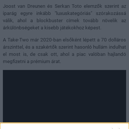
Joost van Dreunen és Serkan Toto elemzők szerint az
iparág egyre inkább "luxuskategóriás" szórakozássá
válik, ahol a blockbuster címek tovább növelik az
árkülönbségeket a kisebb játékokhoz képest.
A Take-Two már 2020-ban elsőként lépett a 70 dolláros
árszinttel, és a szakértők szerint hasonló hullám indulhat
el most is, de csak ott, ahol a piac valóban hajlandó
megfizetni a prémium árat.