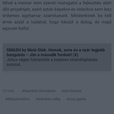
Mivel a mester nem szereti mutogatni a fejlesztés alatt
álló projektjeit, ezért aztán képekre és videókra sem lesz
érdemes egyhamar számítanunk. Mindenkinek be kell
érnie azzal a tudattal, hogy készül a dolog, és majd
egyszer befut.
SMASH by Meló-Diák: Homok, zene és a nyár legjobb
hangulata – Jön a második forduló! (X)
Július végén folytatódik a balatoni strandröplabda-
sorozat.
Címkék:
#haunted chocolatier
#eric barone
#életszimulátor
#stardew valley
#cozy game