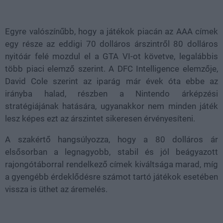
Loaded
:
Unmute
38.20%
Egyre valószínűbb, hogy a játékok piacán az AAA címek
egy része az eddigi 70 dolláros árszintről 80 dolláros
nyitóár felé mozdul el a GTA VI-ot követve, legalábbis
több piaci elemző szerint. A DFC Intelligence elemzője,
David Cole szerint az iparág már évek óta ebbe az
irányba halad, részben a Nintendo árképzési
stratégiájának hatására, ugyanakkor nem minden játék
lesz képes ezt az árszintet sikeresen érvényesíteni.
A szakértő hangsúlyozza, hogy a 80 dolláros ár
elsősorban a legnagyobb, stabil és jól beágyazott
rajongótáborral rendelkező címek kiváltsága marad, míg
a gyengébb érdeklődésre számot tartó játékok esetében
vissza is üthet az áremelés.