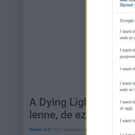
Opted 
Google 
I want t
web or d
I want t
purpose
I want 
Hoz
I want t
web or d
A Dying Light: The Be
I want t
or app.
lenne, de ez már nem
I want t
Hunter_GS
|
2025 augusztus 4. 11:41
I want t