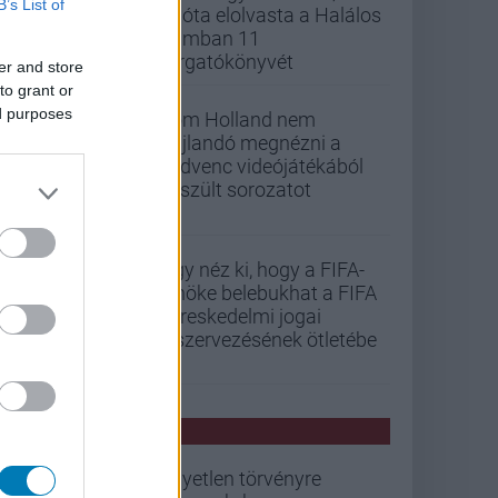
B’s List of
mióta elolvasta a Halálos
iramban 11
forgatókönyvét
er and store
to grant or
ed purposes
Tom Holland nem
hajlandó megnézni a
kedvenc videójátékából
készült sorozatot
Úgy néz ki, hogy a FIFA-
elnöke belebukhat a FIFA
kereskedelmi jogai
kiszervezésének ötletébe
PCW HÍREK
Egyetlen törvényre