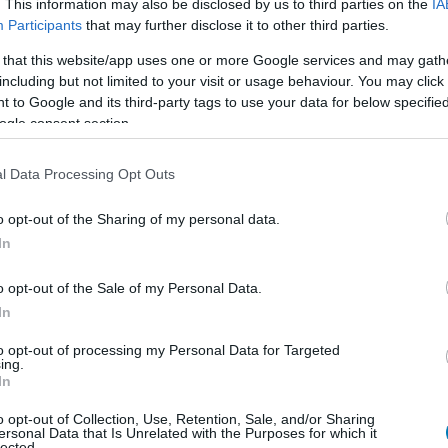
. This information may also be disclosed by us to third parties on the
IA
Participants
that may further disclose it to other third parties.
 that this website/app uses one or more Google services and may gath
!
including but not limited to your visit or usage behaviour. You may click 
 to Google and its third-party tags to use your data for below specifi
ogy képben maradj a játék- és filmvilág, a geek
ogle consent section.
l Data Processing Opt Outs
liratkozom
o opt-out of the Sharing of my personal data.
In
o opt-out of the Sale of my Personal Data.
In
b hangulata – Jön a második forduló! (X)
sorozat.
to opt-out of processing my Personal Data for Targeted
ing.
In
o opt-out of Collection, Use, Retention, Sale, and/or Sharing
ersonal Data that Is Unrelated with the Purposes for which it
lected.