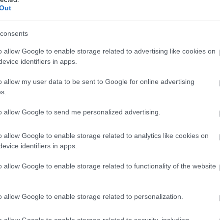
Out
consents
o allow Google to enable storage related to advertising like cookies on
evice identifiers in apps.
o allow my user data to be sent to Google for online advertising
s.
to allow Google to send me personalized advertising.
zászólások
o allow Google to enable storage related to analytics like cookies on
evice identifiers in apps.
ast kiegészítőnek drága
o allow Google to enable storage related to functionality of the website
 az
o allow Google to enable storage related to personalization.
o allow Google to enable storage related to security, including