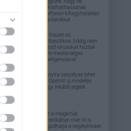
vagyunk, hogy ne
zaklathathassanak
telefonon kihagyhatatlan
ajánlatokkal
De hiszen ez
fantasztikus: Eddig nem
létező vírusokat hoztak
létre mesterséges
intelligenciával
Annyira veszélyes lehet
az OpenAI új modellje,
hogy inkább jegelik
Ezt is megértük:
Amerikában már AI is
fogadhatja a segélyhívást