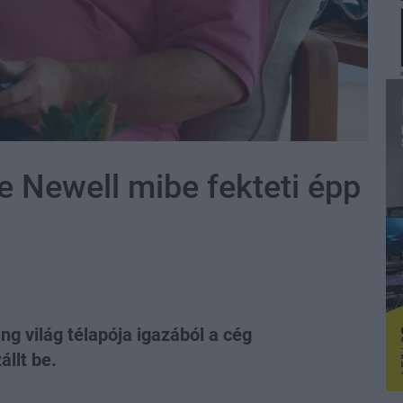
 Newell mibe fekteti épp
ng világ télapója igazából a cég
llt be.