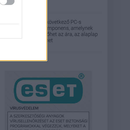
A következő PC-s
komponens, amelynek
kilőhet az ára, az alaplap
lehet