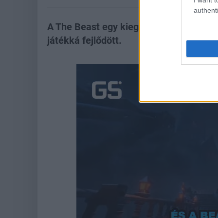
authenti
A The Beast egy kiegészítőnek indult, 
játékká fejlődött.