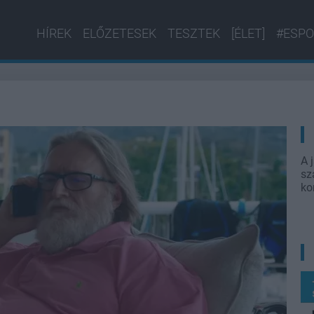
HÍREK
ELŐZETESEK
TESZTEK
[ÉLET]
#ESPO
A 
sz
ko