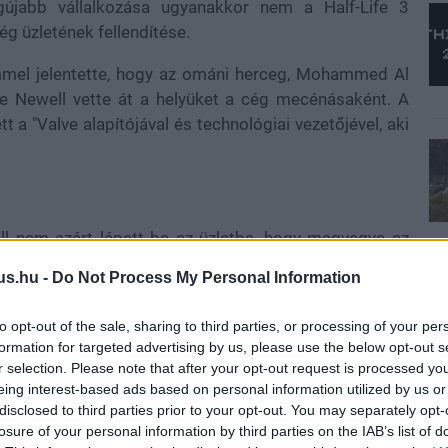
legújabb vállalkozása ugyanakkor nem a Half-Life 3
ég üzletének fellendítése.
mel jelentette, hogy az ománi herceg, Mohammed Al
be Newell vette át a helyüket a cég mecénásaként. A
tt a "Valve alapítójával és technológiai vezetőjével, aki
ll nem azért lépett be az üzletbe, hogy megvegye az
zelítését. Az új befektetőt üdvözlő posztban vagy
us.hu -
Do Not Process My Personal Information
ezik előtérbe.
to opt-out of the sale, sharing to third parties, or processing of your per
ént felfedezhessük, mit alkothatunk, amikor semmi
formation for targeted advertising by us, please use the below opt-out s
r selection. Please note that after your opt-out request is processed y
eing interest-based ads based on personal information utilized by us or
szövegtől, de nyilván nem Newellt miatt, nehéz rá azért
disclosed to third parties prior to your opt-out. You may separately opt-
 mester vagyona 9,5 milliárd dollárra rúg, abból pedig
losure of your personal information by third parties on the IAB’s list of
 túl más projektekre is.