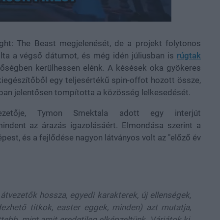
Loaded
:
100.00%
ght: The Beast megjelenését, de a projekt folytonos
tolta a végső dátumot, és még idén júliusban is
rúgtak
inőségben kerülhessen elénk. A késések oka gyökeres
kiegészítőből egy teljesértékű spin-offot hozott össze,
nban jelentősen tompította a közösség lelkesedését.
ezetője, Tymon Smektala adott egy interjút
indent az árazás igazolásáért. Elmondása szerint a
pest, és a fejlődése nagyon látványos volt az "előző év
tvezetők hossza, egyedi karakterek, új ellenségek,
dezhető titkok, easter eggek, minden) azt mutatja,
ebb, mint amit eredetileg elképzeltünk. Várjátok ki,