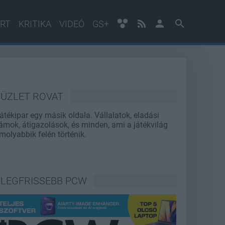
RT
KRITIKA
VIDEÓ
GS+
ÜZLET ROVAT
játékipar egy másik oldala. Vállalatok, eladási
ámok, átigazolások, és minden, ami a játékvilág
molyabbik felén történik.
LEGFRISSEBB PCW