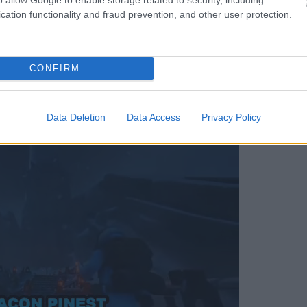
cation functionality and fraud prevention, and other user protection.
de ahogy múltak az évek, úgy egy 60 eurós
CONFIRM
Data Deletion
Data Access
Privacy Policy