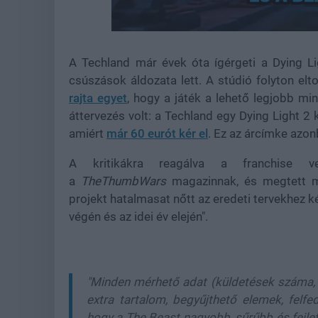
Unmute
A Techland már évek óta ígérgeti a Dying Li
csúszások áldozata lett. A stúdió folyton el
rajta egyet
, hogy a játék a lehető legjobb m
áttervezés volt: a Techland egy Dying Light 2 
amiért
már 60 eurót kér el
. Ez az árcímke azo
A kritikákra reagálva a franchise v
a
TheThumbWars
magazinnak, és megtett m
projekt hatalmasat nőtt az eredeti tervekhez ké
végén és az idei év elején".
"Minden mérhető adat (küldetések száma, á
extra tartalom, begyűjthető elemek, felfe
hogy a The Beast nagyobb, sűrűbb és fejlett