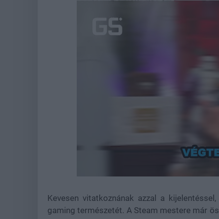
Loade
Unmute
81.26
Kevesen vitatkoznának azzal a kijelentéssel
gaming természetét. A Steam mestere már ös