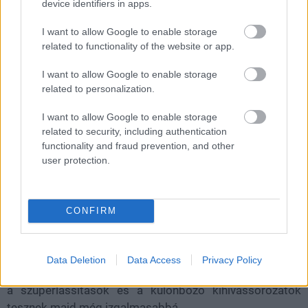
ezek miként befolyásolják harcosunk mozgását és
device identifiers in apps.
képességeit.
I want to allow Google to enable storage
related to functionality of the website or app.
I want to allow Google to enable storage
related to personalization.
I want to allow Google to enable storage
related to security, including authentication
functionality and fraud prevention, and other
user protection.
CONFIRM
Az UFC 5 minden bizonnyal az előző részeknél
összetettebb és gördülékenyebb harcokat kínál majd az
Data Deletion
Data Access
Privacy Policy
MMA kedvelőinek, amelyeket a teljesen új bírói reakciók,
a szuperlassítások és a különböző kihívássorozatok
tesznek majd még izgalmasabbá.