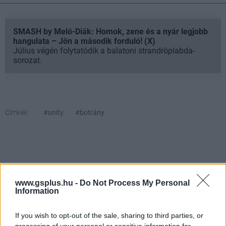
SMASH by Meló-Diák: Homok, zene és a nyár legjobb
hangulata – Jön a második forduló! (X)
Július végén folytatódik a balatoni strandröplabda-
sorozat.
Címkék:
#unity
#botrány
www.gsplus.hu -
Do Not Process My Personal
Information
If you wish to opt-out of the sale, sharing to third parties, or
Hozzászólások
processing of your personal or sensitive information for