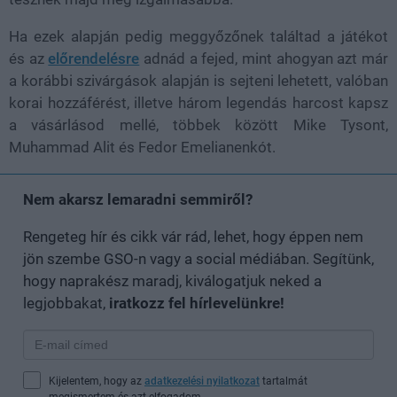
Ha ezek alapján pedig meggyőzőnek találtad a játékot
és az
előrendelésre
adnád a fejed, mint ahogyan azt már
a korábbi szivárgások alapján is sejteni lehetett, valóban
korai hozzáférést, illetve három legendás harcost kapsz
a vásárlásod mellé, többek között Mike Tysont,
Muhammad Alit és Fedor Emelianenkót.
Nem akarsz lemaradni semmiről?
Rengeteg hír és cikk vár rád, lehet, hogy éppen nem
jön szembe GSO-n vagy a social médiában. Segítünk,
hogy naprakész maradj, kiválogatjuk neked a
legjobbakat,
iratkozz fel hírlevelünkre!
Kijelentem, hogy az
adatkezelési nyilatkozat
tartalmát
megismertem és azt elfogadom.