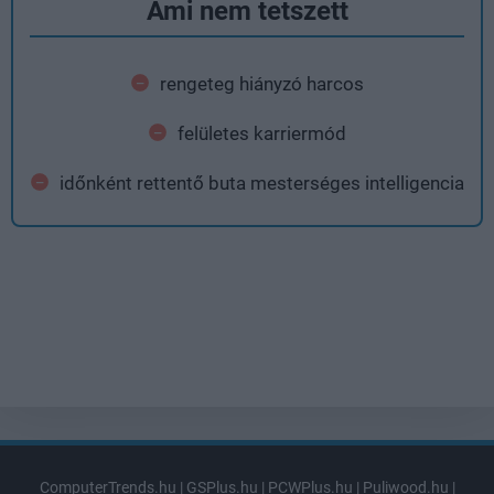
Ami nem tetszett
rengeteg hiányzó harcos
felületes karriermód
időnként rettentő buta mesterséges intelligencia
ComputerTrends.hu
|
GSPlus.hu
|
PCWPlus.hu
|
Puliwood.hu
|