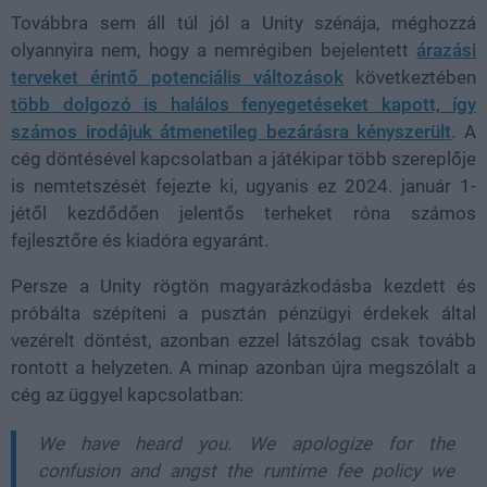
Továbbra sem áll túl jól a Unity szénája, méghozzá
olyannyira nem, hogy a nemrégiben bejelentett
árazási
terveket érintő potenciális változások
következtében
több dolgozó is halálos fenyegetéseket kapott, így
számos irodájuk átmenetileg bezárásra kényszerült
. A
cég döntésével kapcsolatban a játékipar több szereplője
is nemtetszését fejezte ki, ugyanis ez 2024. január 1-
jétől kezdődően jelentős terheket róna számos
fejlesztőre és kiadóra egyaránt.
Persze a Unity rögtön magyarázkodásba kezdett és
próbálta szépíteni a pusztán pénzügyi érdekek által
vezérelt döntést, azonban ezzel látszólag csak tovább
rontott a helyzeten. A minap azonban újra megszólalt a
cég az üggyel kapcsolatban:
We have heard you. We apologize for the
confusion and angst the runtime fee policy we