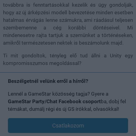
továbbra is fenntartásokkal kezelik és úgy gondolják,
hogy az új árképzési modell bevezetése minden esetben
hatalmas érvágás lenne számukra, ami ráadásul teljesen
szembemenne a cég korábbi döntéseivel. Mi
mindenesetre rajta tartjuk a szemünket a történéseken,
amikről természetesen nektek is beszámolunk majd.
Ti mit gondoltok, tényleg elő tud állni a Unity egy
kompromisszumos megoldással?
Beszélgetnél velünk erről a hírről?
Lennél a GameStar közösség tagja? Gyere a
GameStar Party/Chat Facebook csoport
ba, dobj fel
témákat, dumálj régi és új GS írókkal, olvasókkal!
Csatlakozom