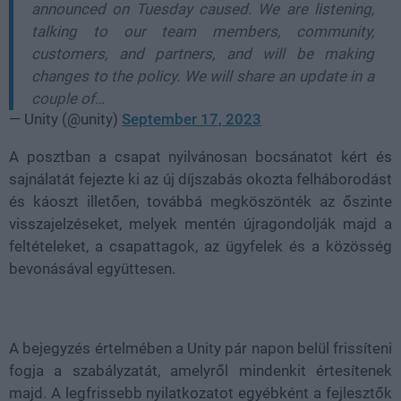
announced on Tuesday caused. We are listening,
talking to our team members, community,
customers, and partners, and will be making
changes to the policy. We will share an update in a
couple of…
— Unity (@unity)
September 17, 2023
A posztban a csapat nyilvánosan bocsánatot kért és
sajnálatát fejezte ki az új díjszabás okozta felháborodást
és káoszt illetően, továbbá megköszönték az őszinte
visszajelzéseket, melyek mentén újragondolják majd a
feltételeket, a csapattagok, az ügyfelek és a közösség
bevonásával együttesen.
A bejegyzés értelmében a Unity pár napon belül frissíteni
fogja a szabályzatát, amelyről mindenkit értesítenek
majd. A legfrissebb nyilatkozatot egyébként a fejlesztők