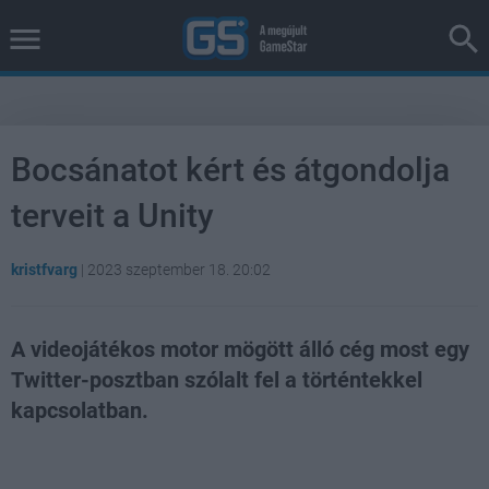
Bocsánatot kért és átgondolja
terveit a Unity
kristfvarg
|
2023 szeptember 18. 20:02
A videojátékos motor mögött álló cég most egy
Twitter-posztban szólalt fel a történtekkel
kapcsolatban.
Loaded
:
Unmute
38.26%