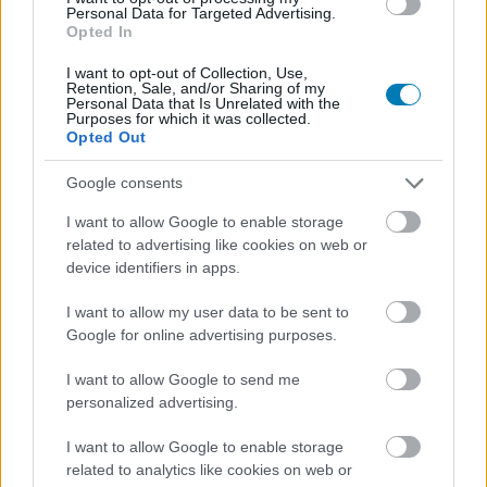
Personal Data for Targeted Advertising.
mikorra is várhatjuk az EA Sports verekedős
Opted In
játéksorozatának folytatását
, ami többek
meglepetésére felnőtteknek szóló besorolást kapott.
I want to opt-out of Collection, Use,
Retention, Sale, and/or Sharing of my
Personal Data that Is Unrelated with the
A napokban azonban egy teljesen új előzetes is
Purposes for which it was collected.
Opted Out
napvilágot látott, amelyben további izgalmas részletek
derültek ki a játékról, illetve átfogó betekintést kaptunk
Google consents
abba, hogy miként is varázsolja a Frostbite Enginge
I want to allow Google to enable storage
igazán valósághűvé a brutálisnak ígérkező
related to advertising like cookies on web or
mérkőzéseket.
device identifiers in apps.
I want to allow my user data to be sent to
Google for online advertising purposes.
A négy és fél perces videóból továbbá azt is megtudtuk,
I want to allow Google to send me
hogy egy teljesen új dinamikus sebzési és sérülési
personalized advertising.
rendszert fejlesztettek ki, amely még realisztikusabbá
varázsolja majd a küzdelmeket. Ráadásul a
I want to allow Google to enable storage
sérüléseinkből adódóan figyelnünk kell majd arra is, hogy
related to analytics like cookies on web or