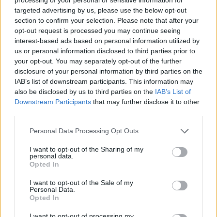
targeted advertising by us, please use the below opt-out
section to confirm your selection. Please note that after your
opt-out request is processed you may continue seeing
Brutálisnak ígérkezik az EA
interest-based ads based on personal information utilized by
us or personal information disclosed to third parties prior to
verekedős játéksorozatának
your opt-out. You may separately opt-out of the further
disclosure of your personal information by third parties on the
legújabb darabja
IAB’s list of downstream participants. This information may
also be disclosed by us to third parties on the
IAB’s List of
Downstream Participants
that may further disclose it to other
kristfvarg
|
2023 szeptember 19. 06:03
third parties.
Please note that this website/app uses one or more Google
Personal Data Processing Opt Outs
services and may gather and store information including but
Egy négy és fél perces előzetes segítségével
not limited to your visit or usage behaviour. You may click to
I want to opt-out of the Sharing of my
részletes betekintést kaptunk az UFC 5
personal data.
grant or deny consent to Google and its third-party tags to
Opted In
legfontosabb újításaiba.
use your data for below specified purposes in below Google
consent section.
I want to opt-out of the Sale of my
Loaded
:
Unmute
Personal Data.
21.86%
Opted In
Nemrégiben számoltunk be arról, hogy nagyjából
I want to opt-out of processing my