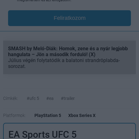
Feliratkozom
SMASH by Meló-Diák: Homok, zene és a nyár legjobb
hangulata – Jön a második forduló! (X)
Július végén folytatódik a balatoni strandröplabda-
sorozat.
Címkék:
#ufc 5
#ea
#trailer
Platformok:
PlayStation 5
Xbox Series X
EA Sports UFC 5