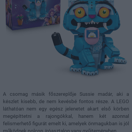
A csomag másik főszereplője Sussie madár, aki a
készlet kisebb, de nem kevésbé fontos része. A LEGO
láthatóan nem egy egész jelenetet akart első körben
megépíttetni a rajongókkal, hanem két azonnal
felismerhető figurát emelt ki, amelyek önmagukban is jól
működnek polcon, íróasztalon vagy gyűjteményben.