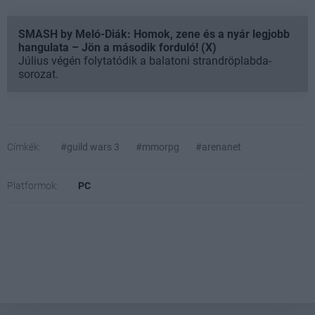
SMASH by Meló-Diák: Homok, zene és a nyár legjobb
hangulata – Jön a második forduló! (X)
Július végén folytatódik a balatoni strandröplabda-
sorozat.
Címkék:
#guild wars 3
#mmorpg
#arenanet
Platformok:
PC