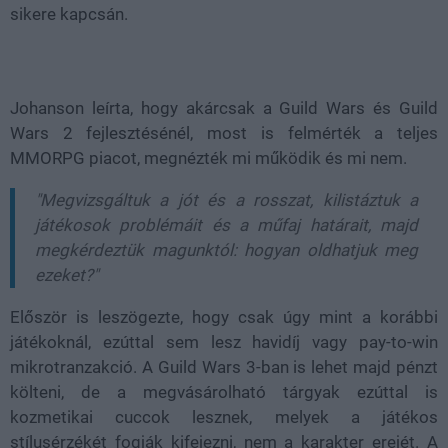
sikere kapcsán.
Johanson leírta, hogy akárcsak a Guild Wars és Guild
Wars 2 fejlesztésénél, most is felmérték a teljes
MMORPG piacot, megnézték mi működik és mi nem.
"Megvizsgáltuk a jót és a rosszat, kilistáztuk a
játékosok problémáit és a műfaj határait, majd
megkérdeztük magunktól: hogyan oldhatjuk meg
ezeket?"
Először is leszögezte, hogy csak úgy mint a korábbi
játékoknál, ezúttal sem lesz havidíj vagy pay-to-win
mikrotranzakció. A Guild Wars 3-ban is lehet majd pénzt
költeni, de a megvásárolható tárgyak ezúttal is
kozmetikai cuccok lesznek, melyek a játékos
stílusérzékét fogják kifejezni, nem a karakter erejét. A