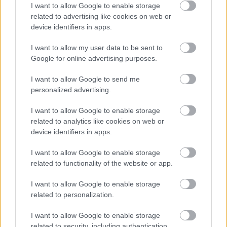
I want to allow Google to enable storage
related to advertising like cookies on web or
device identifiers in apps.
Hozzászólások
I want to allow my user data to be sent to
Google for online advertising purposes.
I want to allow Google to send me
A Guild Wars 3 még nagyon
personalized advertising.
messze van, de a fejlesztők már
I want to allow Google to enable storage
related to analytics like cookies on web or
most megszabták a határokat:
device identifiers in apps.
nincs havidíj, nincs pay-to-win
I want to allow Google to enable storage
related to functionality of the website or app.
Hunter_GS
|
2026 június 17. 14:25
I want to allow Google to enable storage
related to personalization.
A fejlesztők elképzelései meglehetősen szilárd
I want to allow Google to enable storage
alapokon nyugszanak, leszámítva egy dolgot,
related to security, including authentication