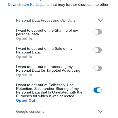
Downstream Participants
that may further disclose it to other
third parties.
Please note that this website/app uses one or more Google
Personal Data Processing Opt Outs
services and may gather and store information including but
SMASH by Meló-Diák: Homok, zene és a nyár legjobb
not limited to your visit or usage behaviour. You may click to
I want to opt-out of the Sharing of my
personal data.
hangulata – Jön a második forduló! (X)
grant or deny consent to Google and its third-party tags to
Opted In
Július végén folytatódik a balatoni strandröplabda-
use your data for below specified purposes in below Google
sorozat.
consent section.
I want to opt-out of the Sale of my
Personal Data.
Opted In
I want to opt-out of processing my
Personal Data for Targeted Advertising.
Címkék:
#k-pop démonvadászok
#kpop demon hunters
Opted In
#netflix
#lego
#derpy tigris és sussie madár
I want to opt-out of Collection, Use,
Retention, Sale, and/or Sharing of my
Personal Data that Is Unrelated with the
Purposes for which it was collected.
Opted Out
Google consents