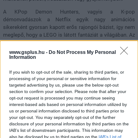
A KPop Demon Hunters, vagyis a
K-pop
démonvadászok
a Netflix egyik nagy animációs
sikereként gyorsan kapott erős rajongói bázist, így nem
meglepő, hogy a LEGO is látott fantáziát a világában. Az
első szett ráadásul nem egyszerű logós
együttműködésnek tűnik, hanem olyan modellnek, amely
www.gsplus.hu -
Do Not Process My Personal
Information
érti, miért szeretik a nézők ezeket a karaktereket. Derpy
kifejezetten hálás választás, mert egyszerre aranyos,
If you wish to opt-out of the sale, sharing to third parties, or
furcsa és könnyen megjegyezhető figura.
processing of your personal or sensitive information for
targeted advertising by us, please use the below opt-out
A LEGO bejelentése szerint ez csak a kezdet, így jó
section to confirm your selection. Please note that after your
eséllyel további KPop Demon Hunters-készletek is
opt-out request is processed you may continue seeing
érkeznek majd. A Derpy tigris és Sussie madár készlet
interest-based ads based on personal information utilized by
augusztusi rajtja így inkább első lépésnek tűnik egy
us or personal information disclosed to third parties prior to
nagyobb sorozatban, amely később akár a film más
your opt-out. You may separately opt-out of the further
disclosure of your personal information by third parties on the
szereplőit, ikonikus helyszíneit vagy akciódúsabb
IAB’s list of downstream participants. This information may
jeleneteit is elhozhatja LEGO-formában.
also be disclosed by us to third parties on the
IAB’s List of