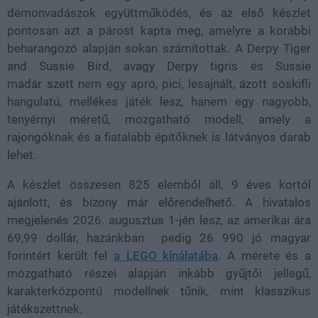
démonvadászok
együttműködés, és az első készlet
pontosan azt a párost kapta meg, amelyre a korábbi
beharangozó alapján sokan számítottak. A Derpy Tiger
and Sussie Bird, avagy Derpy tigris és Sussie
madár szett nem egy apró, pici, lesajnált, ázott sóskifli
hangulatú, mellékes játék lesz, hanem egy nagyobb,
tenyérnyi méretű, mozgatható modell, amely a
rajongóknak és a fiatalabb építőknek is látványos darab
lehet.
A készlet összesen 825 elemből áll, 9 éves kortól
ajánlott, és bizony már előrendelhető. A hivatalos
megjelenés 2026. augusztus 1-jén lesz, az amerikai ára
69,99 dollár, hazánkban pedig 26 990 jó magyar
forintért került fel
a LEGO kínálatába
. A mérete és a
mozgatható részei alapján inkább gyűjtői jellegű,
karakterközpontú modellnek tűnik, mint klasszikus
játékszettnek.