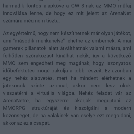
harmadik fontos alapköve a GW 3-nak az MMO műfaj
innoválása lenne, de hogy ez mit jelent az ArenaNet
számára még nem tiszta.
Az egyértelmű, hogy nem készíthetnek már olyan játékot,
ami "második munkahelye" lehetne az embernek. A mai
gamerek pillanatok alatt átválthatnak valami másra, ami
felhőtlen szórakozást kínálhat nekik, így a következő
MMO sem engedheti meg magának, hogy iszonyatos
időbefektetés mögé pakolja a jobb részeit. Ez azonban
egy nehéz alapvetés, mert ha mindent elérhetnek a
játékosok szinte azonnal, akkor nem lesz okuk
visszatérni a virtuális világba. Nehéz feladat vár az
ArenaNetre, ha egyszerre akarják megújítani az
MMORPG struktúráját és kiszolgálni a modern
közönséget, de ha valakinek van esélye ezt megoldani,
akkor az ez a csapat.