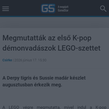
Megmutatták az első K-pop
démonvadászok LEGO-szettet
Csirke
|
2026 június 17. 15:30
A Derpy tigris és Sussie madár készlet
augusztusban érkezik meg.
Loaded
:
Unmute
38.26%
A LEGO végre megmutatta, mivel indul a
K-pop