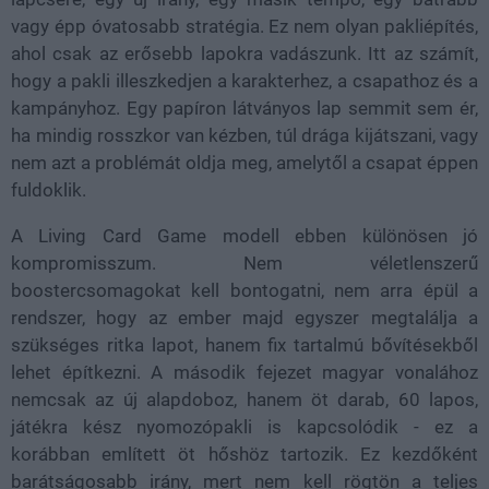
vagy épp óvatosabb stratégia. Ez nem olyan pakliépítés,
ahol csak az erősebb lapokra vadászunk. Itt az számít,
hogy a pakli illeszkedjen a karakterhez, a csapathoz és a
kampányhoz. Egy papíron látványos lap semmit sem ér,
ha mindig rosszkor van kézben, túl drága kijátszani, vagy
nem azt a problémát oldja meg, amelytől a csapat éppen
fuldoklik.
A Living Card Game modell ebben különösen jó
kompromisszum. Nem véletlenszerű
boostercsomagokat kell bontogatni, nem arra épül a
rendszer, hogy az ember majd egyszer megtalálja a
szükséges ritka lapot, hanem fix tartalmú bővítésekből
lehet építkezni. A második fejezet magyar vonalához
nemcsak az új alapdoboz, hanem öt darab, 60 lapos,
játékra kész nyomozópakli is kapcsolódik - ez a
korábban említett öt hőshöz tartozik. Ez kezdőként
barátságosabb irány, mert nem kell rögtön a teljes