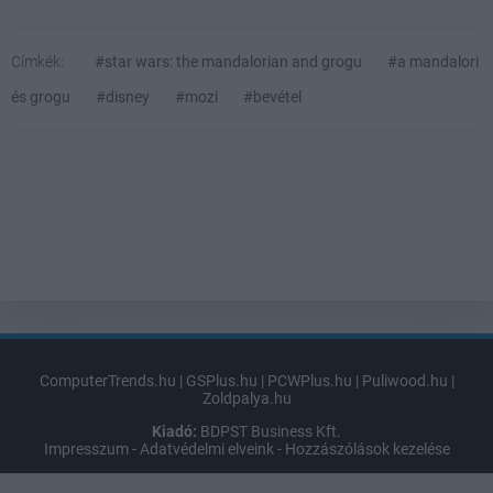
Címkék:
#star wars: the mandalorian and grogu
#a mandalori
és grogu
#disney
#mozi
#bevétel
ComputerTrends.hu
|
GSPlus.hu
|
PCWPlus.hu
|
Puliwood.hu
|
Zoldpalya.hu
Kiadó:
BDPST Business Kft.
Impresszum
-
Adatvédelmi elveink
-
Hozzászólások kezelése