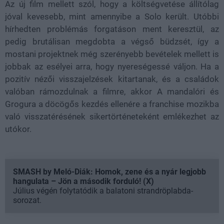
Az új film mellett szól, hogy a költségvetése állítólag
jóval kevesebb, mint amennyibe a Solo került. Utóbbi
hírhedten problémás forgatáson ment keresztül, az
pedig brutálisan megdobta a végső büdzsét, így a
mostani projektnek még szerényebb bevételek mellett is
jobbak az esélyei arra, hogy nyereségessé váljon. Ha a
pozitív nézői visszajelzések kitartanak, és a családok
valóban rámozdulnak a filmre, akkor A mandalóri és
Grogura a döcögős kezdés ellenére a franchise mozikba
való visszatérésének sikertörténeteként emlékezhet az
utókor.
SMASH by Meló-Diák: Homok, zene és a nyár legjobb
hangulata – Jön a második forduló! (X)
Július végén folytatódik a balatoni strandröplabda-
sorozat.