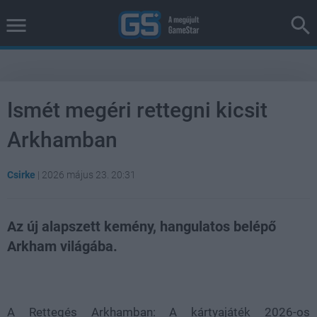
Ismét megéri rettegni kicsit
Arkhamban
Csirke
|
2026 május 23. 20:31
Az új alapszett kemény, hangulatos belépő
Arkham világába.
Loaded
:
Unmute
38.26%
A Rettegés Arkhamban: A kártyajáték 2026-os