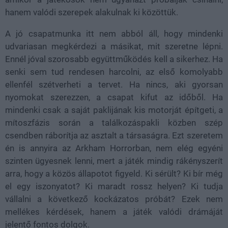
hanem valódi szerepek alakulnak ki közöttük.
A jó csapatmunka itt nem abból áll, hogy mindenki
udvariasan megkérdezi a másikat, mit szeretne lépni.
Ennél jóval szorosabb együttműködés kell a sikerhez. Ha
senki sem tud rendesen harcolni, az első komolyabb
ellenfél szétverheti a tervet. Ha nincs, aki gyorsan
nyomokat szerezzen, a csapat kifut az időből. Ha
mindenki csak a saját paklijának kis motorját építgeti, a
mítoszfázis során a találkozáspakli közben szép
csendben ráborítja az asztalt a társaságra. Ezt szeretem
én is annyira az Arkham Horrorban, nem elég egyéni
szinten ügyesnek lenni, mert a játék mindig rákényszerít
arra, hogy a közös állapotot figyeld. Ki sérült? Ki bír még
el egy iszonyatot? Ki maradt rossz helyen? Ki tudja
vállalni a következő kockázatos próbát? Ezek nem
mellékes kérdések, hanem a játék valódi drámáját
jelentő fontos dolgok.