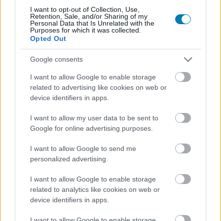
I want to opt-out of Collection, Use,
hanem aktív ellenség. Nem kell minden lapon szörnyet
Retention, Sale, and/or Sharing of my
mutatni ahhoz, hogy a játék kellemetlen legyen. Sokszor
Personal Data that Is Unrelated with the
Purposes for which it was collected.
elég egy zárt ajtó, egy rosszkor felbukkanó árnyék, egy
Opted Out
elhagyott utca vagy egy olyan eseménykártya, amelyből
Google consents
pontosan érezzük, hogy mostantól gyorsabban fogy az
idő. A lovecrafti horror társasjátékos feldolgozásai
I want to allow Google to enable storage
gyakran elcsúsznak abba az irányba, hogy a kozmikus
related to advertising like cookies on web or
rettenetből csápos kalandpark lesz. A Rettegés
device identifiers in apps.
Arkhamban ennél ügyesebb. Persze itt is van harc,
I want to allow my user data to be sent to
szörny, üldözés és látványos veszély, de a legjobb
Google for online advertising purposes.
pillanatai mégis azok, amikor a játékosok rájönnek, hogy
a helyzetet nem lehet teljesen uralni.
I want to allow Google to send me
personalized advertising.
I want to allow Google to enable storage
related to analytics like cookies on web or
device identifiers in apps.
I want to allow Google to enable storage