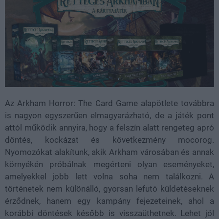
Az Arkham Horror: The Card Game alapötlete továbbra
is nagyon egyszerűen elmagyarázható, de a játék pont
attól működik annyira, hogy a felszín alatt rengeteg apró
döntés, kockázat és következmény mocorog.
Nyomozókat alakítunk, akik Arkham városában és annak
környékén próbálnak megérteni olyan eseményeket,
amelyekkel jobb lett volna soha nem találkozni. A
történetek nem különálló, gyorsan lefutó küldetéseknek
érződnek, hanem egy kampány fejezeteinek, ahol a
korábbi döntések később is visszaüthetnek. Lehet jól