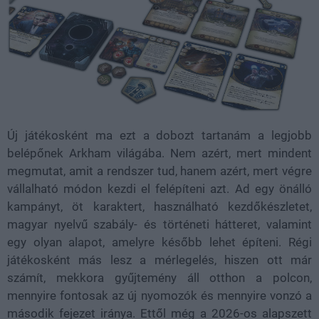
Új játékosként ma ezt a dobozt tartanám a legjobb
belépőnek Arkham világába. Nem azért, mert mindent
megmutat, amit a rendszer tud, hanem azért, mert végre
vállalható módon kezdi el felépíteni azt. Ad egy önálló
kampányt, öt karaktert, használható kezdőkészletet,
magyar nyelvű szabály- és történeti hátteret, valamint
egy olyan alapot, amelyre később lehet építeni. Régi
játékosként más lesz a mérlegelés, hiszen ott már
számít, mekkora gyűjtemény áll otthon a polcon,
mennyire fontosak az új nyomozók és mennyire vonzó a
második fejezet iránya. Ettől még a 2026-os alapszett