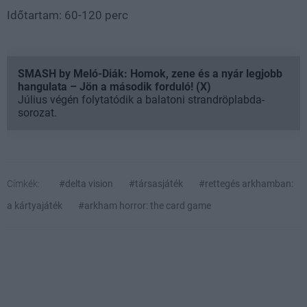
Időtartam: 60-120 perc
SMASH by Meló-Diák: Homok, zene és a nyár legjobb
hangulata – Jön a második forduló! (X)
Július végén folytatódik a balatoni strandröplabda-
sorozat.
Címkék:
#delta vision
#társasjáték
#rettegés arkhamban:
a kártyajáték
#arkham horror: the card game