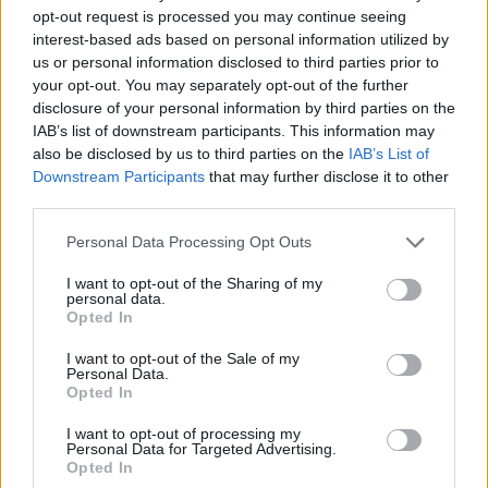
Ez a szemlélet nagyon jól megkülönbözteti a játékot a
opt-out request is processed you may continue seeing
könnyedebb kooperatív társasoktól. Itt nem mindig a
interest-based ads based on personal information utilized by
teljes siker a lényeg, hanem az, hogy milyen áron jutunk
us or personal information disclosed to third parties prior to
el a következő fejezetig. Lehet, hogy egy forgatókönyv
your opt-out. You may separately opt-out of the further
disclosure of your personal information by third parties on the
végén rossz érzéssel pakolunk el, mert nem sikerült
IAB’s list of downstream participants. This information may
minden nyomot megszerezni, valaki sérülten távozik, a
also be disclosed by us to third parties on the
IAB’s List of
kampánynaplóba pedig bekerül egy kifejezetten
Downstream Participants
that may further disclose it to other
kellemetlen következmény. Mégis folytatni akarjuk, mert
third parties.
a játék nem kívülről büntet, hanem belülről mesél. A
Please note that this website/app uses one or more Google
Personal Data Processing Opt Outs
kudarc nem megszakítja a történetet, hanem módosítja.
services and may gather and store information including but
Ez óriási különbség, és szerintem ezért tud az Arkham
not limited to your visit or usage behaviour. You may click to
I want to opt-out of the Sharing of my
personal data.
Horror ennyire erősen működni azoknál, akik nem csak
grant or deny consent to Google and its third-party tags to
Opted In
use your data for below specified purposes in below Google
nyerni akarnak, hanem átélni egy nyomasztó,
consent section.
döntésekkel teli történetet.
I want to opt-out of the Sale of my
Personal Data.
Opted In
A hangulat terén továbbra is nagyon erős a sorozat. A
kártyák illusztrációi, a helyszínek nevei, a történeti
I want to opt-out of processing my
Personal Data for Targeted Advertising.
szövegek és a mechanikák együtt építik fel azt az érzést,
Opted In
hogy Arkham nem pusztán egy random horror háttér,