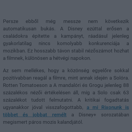
Persze ebből még messze nem következik
automatikusan bukás. A Disney ezúttal erősen a
családokra építette a kampányt, ráadásul jelenleg
gyakorlatilag nincs komolyabb konkurenciája a
mozikban. Ez hosszabb távon stabil nézőszámot hozhat
a filmnek, különösen a hétvégi napokon.
Az sem mellékes, hogy a közönség egyelőre sokkal
pozitívabban reagál a filmre, mint annak idején a Solóra.
Rotten Tomatoeson a A mandalóri és Grogu jelenleg 88
százalékos nézői értékelésen áll, míg a Solo csak 63
százalékot tudott felmutatni. A kritikai fogadtatás
ugyanakkor jóval visszafogottabb,
a mi Rixonunk is
többet és jobbat remélt
a Disney+ sorozatában
megismert páros mozis kalandjától.