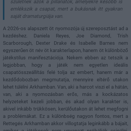
születnek azok a pillanatok, amelyekre később is
emlékszik a csapat, mert a bukásnak itt gyakran
saját dramaturgiája van.
A 2026-os alapszett öt nyomozója új szereposztást ad a
kezdéshez. Daniela Reyes, Joe Diamond, Trish
Scarborough, Dexter Drake és Isabelle Barnes nem
egyszerűen öt név öt karakterlapon, hanem öt különböző
játékstílus manifesztációja. Nekem ebben az tetszik a
legjobban, hogy a játék nem egyetlen ideális
csapatösszeállítás felé tolja az embert, hanem már a
kezdődobozban megmutatja, mennyire eltérő utakon
lehet túlélni Arkhamban. Van, aki a harcot viszi el a hátán,
van, aki a nyomozásban erős, más a kockázatos
helyzeteket kezeli jobban, és akad olyan karakter is,
akivel inkább trükkösen, kerülőutakon át lehet megfogni
a problémákat. Ez a különbség nagyon fontos, mert a
Rettegés Arkhamban akkor villogtatja leginkább a bájait,
amikor a játékosok nem ugyanazt próbálják csinálni,