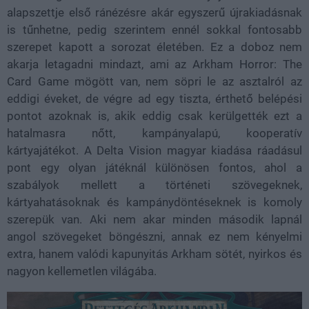
alapszettje első ránézésre akár egyszerű újrakiadásnak
is tűnhetne, pedig szerintem ennél sokkal fontosabb
szerepet kapott a sorozat életében. Ez a doboz nem
akarja letagadni mindazt, ami az Arkham Horror: The
Card Game mögött van, nem söpri le az asztalról az
eddigi éveket, de végre ad egy tiszta, érthető belépési
pontot azoknak is, akik eddig csak kerülgették ezt a
hatalmasra nőtt, kampányalapú, kooperatív
kártyajátékot. A Delta Vision magyar kiadása ráadásul
pont egy olyan játéknál különösen fontos, ahol a
szabályok mellett a történeti szövegeknek,
kártyahatásoknak és kampánydöntéseknek is komoly
szerepük van. Aki nem akar minden második lapnál
angol szövegeket böngészni, annak ez nem kényelmi
extra, hanem valódi kapunyitás Arkham sötét, nyirkos és
nagyon kellemetlen világába.