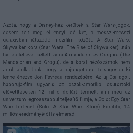
Loaded
:
Unmute
21.86%
Azóta, hogy a Disney-hez kerültek a Star Wars-jogok,
sosem telt még el ennyi idő két, a messzi-messzi
galaxisban játszódó mozifilm között. A Star Wars:
Skywalker kora (Star Wars: The Rise of Skywalker) után
hat és fél évet kellett várni A mandalóri és Grogura (The
Mandalorian and Grogu), de a korai nézőszámok nem
arról árulkodnak, hogy a rajongótábor túlságosan ki
lenne éhezve Jon Favreau rendezésére. Az új Csillagok
háborúja-film ugyanis az észak-amerikai csütörtöki
elővetítéseken 12 millió dollárt termelt, ami még az
univerzum legrosszabbul teljesítő filmje, a Solo: Egy Star
Wars-történet (Solo: A Star Wars Story) korábbi, 14
milliós eredményétől is elmarad.