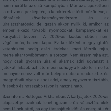
nem merül ki az első kampányban. Már az alapszettben
is ott van a pakliépítés, a karakterek eltérő működése, a
döntések következményrendszere és az
újrajátszhatóság, de igazán akkor nyílik ki, amikor az
ember elkezd további nyomozókat, kampányokat és
kártyákat bevonni. A 2026-os kiadás ebben nem
végállomás, hanem kapu. Ez kezdőként megnyugtató,
veteránként pedig azért érdekes, mert látszik rajta,
merre akar továbbmenni a sorozat. Nem érzem rajta azt,
hogy csak gyorsan újra el akarnák adni ugyanazt a
játékot. Inkább azt látom benne, hogy a kiadó felismerte,
mennyire nehéz volt már belépni ebbe a rendszerbe, és
megpróbált olyan alapot adni, amely egyszerre tisztább,
frissebb és hosszabb távon is használható.
Szerintem a Rettegés Arkhamban: A kártyajáték 2026-os
alapszettje azoknak lehet igazán erős választás, akik
nem félnek attól, ha egy társasjáték időt és energiát kér