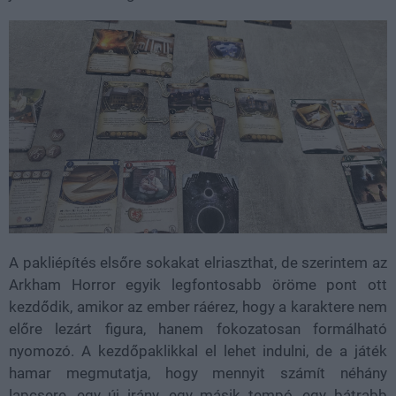
A pakliépítés elsőre sokakat elriaszthat, de szerintem az
Arkham Horror egyik legfontosabb öröme pont ott
kezdődik, amikor az ember ráérez, hogy a karaktere nem
előre lezárt figura, hanem fokozatosan formálható
nyomozó. A kezdőpaklikkal el lehet indulni, de a játék
hamar megmutatja, hogy mennyit számít néhány
lapcsere, egy új irány, egy másik tempó, egy bátrabb