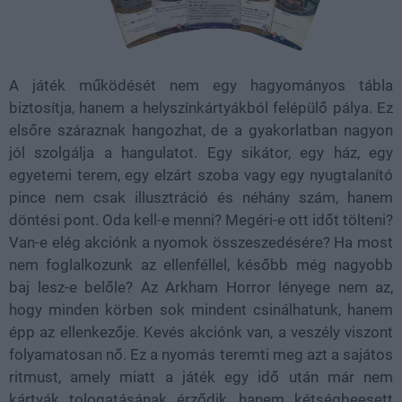
A játék működését nem egy hagyományos tábla
biztosítja, hanem a helyszínkártyákból felépülő pálya. Ez
elsőre száraznak hangozhat, de a gyakorlatban nagyon
jól szolgálja a hangulatot. Egy sikátor, egy ház, egy
egyetemi terem, egy elzárt szoba vagy egy nyugtalanító
pince nem csak illusztráció és néhány szám, hanem
döntési pont. Oda kell-e menni? Megéri-e ott időt tölteni?
Van-e elég akciónk a nyomok összeszedésére? Ha most
nem foglalkozunk az ellenféllel, később még nagyobb
baj lesz-e belőle? Az Arkham Horror lényege nem az,
hogy minden körben sok mindent csinálhatunk, hanem
épp az ellenkezője. Kevés akciónk van, a veszély viszont
folyamatosan nő. Ez a nyomás teremti meg azt a sajátos
ritmust, amely miatt a játék egy idő után már nem
kártyák tologatásának érződik, hanem kétségbeesett