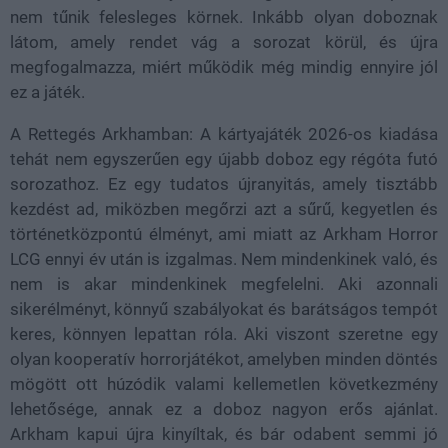
nem tűnik felesleges körnek. Inkább olyan doboznak
látom, amely rendet vág a sorozat körül, és újra
megfogalmazza, miért működik még mindig ennyire jól
ez a játék.
A Rettegés Arkhamban: A kártyajáték 2026-os kiadása
tehát nem egyszerűen egy újabb doboz egy régóta futó
sorozathoz. Ez egy tudatos újranyitás, amely tisztább
kezdést ad, miközben megőrzi azt a sűrű, kegyetlen és
történetközpontú élményt, ami miatt az Arkham Horror
LCG ennyi év után is izgalmas. Nem mindenkinek való, és
nem is akar mindenkinek megfelelni. Aki azonnali
sikerélményt, könnyű szabályokat és barátságos tempót
keres, könnyen lepattan róla. Aki viszont szeretne egy
olyan kooperatív horrorjátékot, amelyben minden döntés
mögött ott húzódik valami kellemetlen következmény
lehetősége, annak ez a doboz nagyon erős ajánlat.
Arkham kapui újra kinyíltak, és bár odabent semmi jó