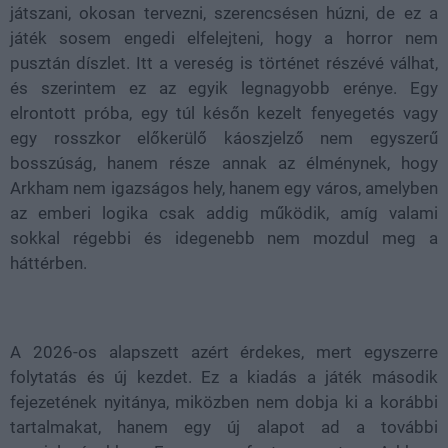
játszani, okosan tervezni, szerencsésen húzni, de ez a
játék sosem engedi elfelejteni, hogy a horror nem
pusztán díszlet. Itt a vereség is történet részévé válhat,
és szerintem ez az egyik legnagyobb erénye. Egy
elrontott próba, egy túl későn kezelt fenyegetés vagy
egy rosszkor előkerülő káoszjelző nem egyszerű
bosszúság, hanem része annak az élménynek, hogy
Arkham nem igazságos hely, hanem egy város, amelyben
az emberi logika csak addig működik, amíg valami
sokkal régebbi és idegenebb nem mozdul meg a
háttérben.
A 2026-os alapszett azért érdekes, mert egyszerre
folytatás és új kezdet. Ez a kiadás a játék második
fejezetének nyitánya, miközben nem dobja ki a korábbi
tartalmakat, hanem egy új alapot ad a további