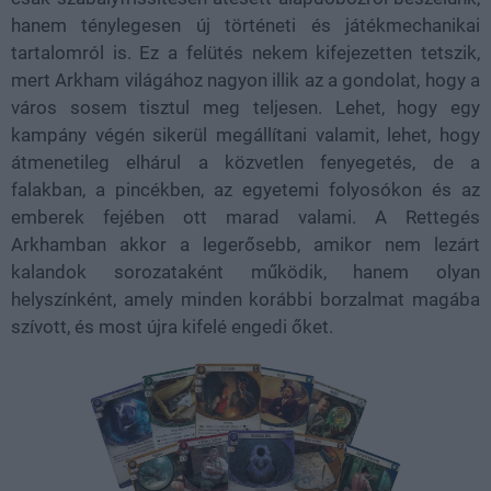
hanem ténylegesen új történeti és játékmechanikai
tartalomról is. Ez a felütés nekem kifejezetten tetszik,
mert Arkham világához nagyon illik az a gondolat, hogy a
város sosem tisztul meg teljesen. Lehet, hogy egy
kampány végén sikerül megállítani valamit, lehet, hogy
átmenetileg elhárul a közvetlen fenyegetés, de a
falakban, a pincékben, az egyetemi folyosókon és az
emberek fejében ott marad valami. A Rettegés
Arkhamban akkor a legerősebb, amikor nem lezárt
kalandok sorozataként működik, hanem olyan
helyszínként, amely minden korábbi borzalmat magába
szívott, és most újra kifelé engedi őket.