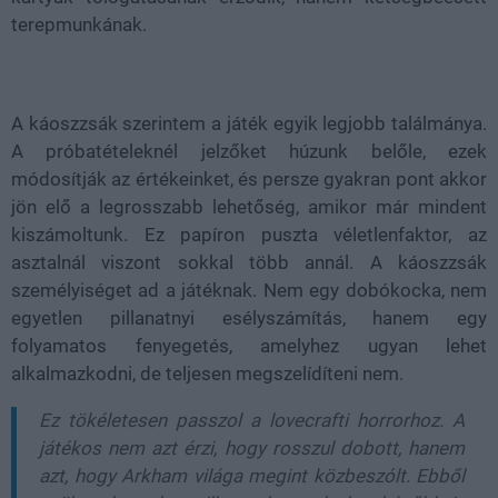
terepmunkának.
A káoszzsák szerintem a játék egyik legjobb találmánya.
A próbatételeknél jelzőket húzunk belőle, ezek
módosítják az értékeinket, és persze gyakran pont akkor
jön elő a legrosszabb lehetőség, amikor már mindent
kiszámoltunk. Ez papíron puszta véletlenfaktor, az
asztalnál viszont sokkal több annál. A káoszzsák
személyiséget ad a játéknak. Nem egy dobókocka, nem
egyetlen pillanatnyi esélyszámítás, hanem egy
folyamatos fenyegetés, amelyhez ugyan lehet
alkalmazkodni, de teljesen megszelídíteni nem.
Ez tökéletesen passzol a lovecrafti horrorhoz. A
játékos nem azt érzi, hogy rosszul dobott, hanem
azt, hogy Arkham világa megint közbeszólt. Ebből