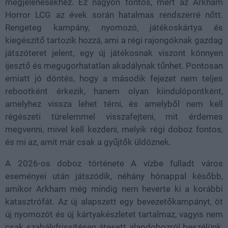
megjelenésekhez. Ez nagyon fontos, mert az Arkham
Horror LCG az évek során hatalmas rendszerré nőtt.
Rengeteg kampány, nyomozó, játékoskártya és
kiegészítő tartozik hozzá, ami a régi rajongóknak gazdag
játszóteret jelent, egy új játékosnak viszont könnyen
ijesztő és megugorhatatlan akadálynak tűnhet. Pontosan
emiatt jó döntés, hogy a második fejezet nem teljes
rebootként érkezik, hanem olyan kiindulópontként,
amelyhez vissza lehet térni, és amelyből nem kell
régészeti türelemmel visszafejteni, mit érdemes
megvenni, mivel kell kezdeni, melyik régi doboz fontos,
és mi az, amit már csak a gyűjtők üldöznek.
A 2026-os doboz története A vízbe fulladt város
eseményei után játszódik, néhány hónappal később,
amikor Arkham még mindig nem heverte ki a korábbi
katasztrófát. Az új alapszett egy bevezetőkampányt, öt
új nyomozót és új kártyakészletet tartalmaz, vagyis nem
csak szabályfrissítésen átesett alapdobozról beszélünk,