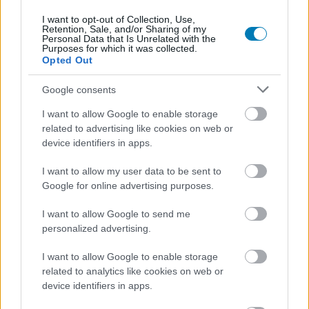
az első The Witcher-játék gyűjtögethető kártyák
I want to opt-out of Collection, Use,
formájában megvalósított "romantikája" elég "gyerekes"
Retention, Sale, and/or Sharing of my
Personal Data that Is Unrelated with the
volt. Ezért is volt annyira lelkes, hogy a
The Witcher 3
-mal
Purposes for which it was collected.
viszont végre sikerült
megragadni azt az érzelmi
Opted Out
mélységet, amit Andrzej Sapkowski regényeinek
Google consents
karakterei képviselnek
.
I want to allow Google to enable storage
"A kezdetekkor ez még nagyon éretlen volt"
related to advertising like cookies on web or
device identifiers in apps.
- mondta Badowski, hozzátéve, hogy a harmadik részben
már sokkal tudatosabban közelítettek a témához. A The
I want to allow my user data to be sent to
Witcher 3 egyik legnagyobb ereje épp abban rejlik, hogy
Google for online advertising purposes.
Yennefer visszatérése felborítja Geralt és Triss
I want to allow Google to send me
kapcsolatát, de é
rdekes módon ez a szerelmi
personalized advertising.
háromszög
nem is szerepelt a játék eredeti
koncepciójában
.
I want to allow Google to enable storage
related to analytics like cookies on web or
"Eleinte hiányzott ez a fajta személyes konfliktus.
device identifiers in apps.
(...) Persze ott volt Ciri, de valami még hiányzott."