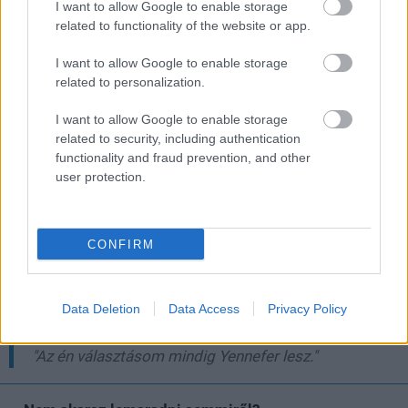
I want to allow Google to enable storage
- mondta a vezető, aki szerint a fordulópont akkor jött el,
related to functionality of the website or app.
amikor valaki a fejlesztőcsapatban felvetette, hogy a
I want to allow Google to enable storage
játékosnak választania kellene Yennefer és Triss között.
related to personalization.
Elmondása szerint viszont 'ez a döntés elég későn
született, de zseniális lépésnek bizonyult". És tényleg,
I want to allow Google to enable storage
related to security, including authentication
mert Geralt és Yennefer kapcsolata nem idealizált,
functionality and fraud prevention, and other
hanem
valósan esendő és emberi
, és ez sok játékossal
user protection.
rezonált, és ezt egyébként a sorozat is elég ügyesen
tálalta.
CONFIRM
Badowski egyébként maga sem tagadja, hogy az ő szíve
Data Deletion
Data Access
Privacy Policy
is a könyvek szerinti "igazi" páros felé húz.
"Az én választásom mindig Yennefer lesz."