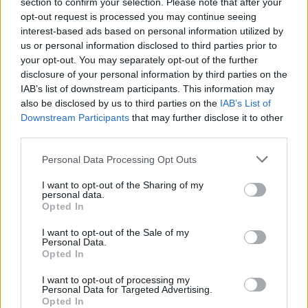
section to confirm your selection. Please note that after your
Hozzászólások
opt-out request is processed you may continue seeing
interest-based ads based on personal information utilized by
us or personal information disclosed to third parties prior to
your opt-out. You may separately opt-out of the further
A Witcher 3-ban eredetileg nem
disclosure of your personal information by third parties on the
IAB’s list of downstream participants. This information may
kellett volna választanunk Triss
also be disclosed by us to third parties on the
IAB’s List of
Downstream Participants
that may further disclose it to other
és Yenn között
third parties.
Please note that this website/app uses one or more Google
Personal Data Processing Opt Outs
daev
|
2025 november 14. 09:41
services and may gather and store information including but
not limited to your visit or usage behaviour. You may click to
I want to opt-out of the Sharing of my
personal data.
grant or deny consent to Google and its third-party tags to
Opted In
Ez az egyébként zseniális döntés nagyon
use your data for below specified purposes in below Google
consent section.
későn, szinte véletlenül született.
I want to opt-out of the Sale of my
Personal Data.
Opted In
Loaded
:
Unmute
21.44%
I want to opt-out of processing my
Personal Data for Targeted Advertising.
Adam Badowski, a CD Projekt Red társigazgatója szerint
Opted In