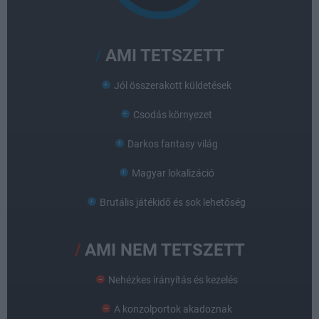
AMI TETSZETT
Jól összerakott küldetések
Csodás környezet
Darkos fantasy világ
Magyar lokalizáció
Brutális játékidő és sok lehetőség
AMI NEM TETSZETT
Nehézkes irányítás és kezelés
A konzolportok akadoznak