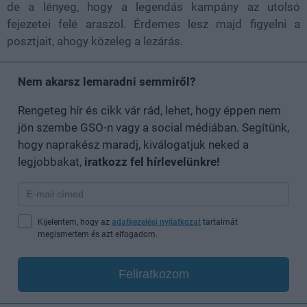
de a lényeg, hogy a legendás kampány az utolsó
fejezetei felé araszol. Érdemes lesz majd figyelni a
posztjait, ahogy közeleg a lezárás.
Nem akarsz lemaradni semmiről?
Rengeteg hír és cikk vár rád, lehet, hogy éppen nem
jön szembe GSO-n vagy a social médiában. Segítünk,
hogy naprakész maradj, kiválogatjuk neked a
legjobbakat,
iratkozz fel hírlevelünkre!
Kijelentem, hogy az
adatkezelési nyilatkozat
tartalmát
megismertem és azt elfogadom.
Feliratkozom