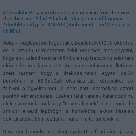
@decaldor
Because stories gain meaning from the way
that they end.
#dnd
#dndtok
#dungeonsanddragons
#dndtiktok
#fyp
♬ ICARUS (Ambience) - Ted D'Souza &
chillØut
Sokan meglepetten fogadták a bejelentést több okból is,
de a sztorin természetén felül érdemes megjegyezni,
hogy sok kalandmester (köztük én is) be szokta jelenteni
előre a lezárás közeledtét. Ami az én stílusomat illeti, ezt
azért teszem, hogy a játékosaimnak legyen idejük
benyújtani a különböző elvárásaikat, kéréseiket és
felhívni a figyelmemet le nem zárt, személyes sztori
pontok elmaradására. Ezeken felül vannak kalandozóim,
akik szeretnek csak úgy "tessék-lássék" jelen lenni, de
amikor elkezd lepörögni a homokóra, akkor hirtelen
sokkal élesebben kezdenek figyelni a történésekre.
Decaldor hasonló indoklást nyújtott a fenti videójában,