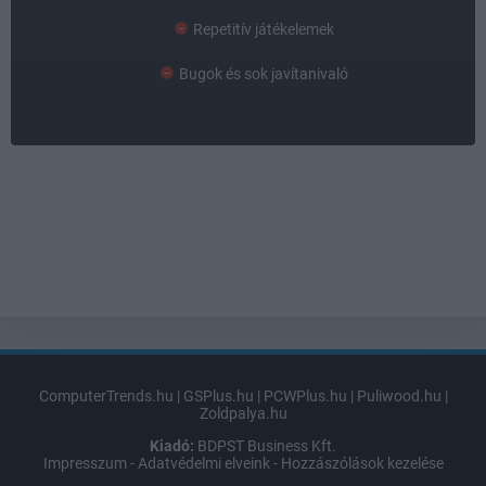
Repetitív játékelemek
Bugok és sok javítanivaló
ComputerTrends.hu
|
GSPlus.hu
|
PCWPlus.hu
|
Puliwood.hu
|
Zoldpalya.hu
Kiadó:
BDPST Business Kft.
Impresszum
-
Adatvédelmi elveink
-
Hozzászólások kezelése