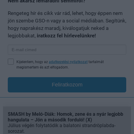
Nem akarsz lemaradni semmiről?
Rengeteg hír és cikk vár rád, lehet, hogy éppen nem
jön szembe GSO-n vagy a social médiában. Segítünk,
hogy naprakész maradj, kiválogatjuk neked a
legjobbakat,
iratkozz fel hírlevelünkre!
Kijelentem, hogy az
adatkezelési nyilatkozat
tartalmát
megismertem és azt elfogadom.
Feliratkozom
SMASH by Meló-Diák: Homok, zene és a nyár legjobb
hangulata – Jön a második forduló! (X)
Július végén folytatódik a balatoni strandröplabda-
sorozat.