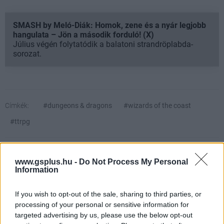
SMASH by Meló-Diák: Homok, zene és a nyár legjobb
hangulata – Jön a második forduló! (X)
Július végén folytatódik a balatoni strandröplabda-
sorozat.
Címkék:
#dungeons & dragons
#wizards of the coast
#ttrpg
www.gsplus.hu -
Do Not Process My Personal
Information
If you wish to opt-out of the sale, sharing to third parties, or
processing of your personal or sensitive information for
targeted advertising by us, please use the below opt-out