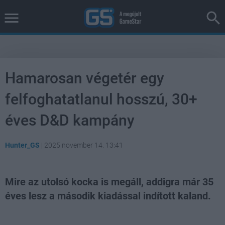
Hamarosan végetér egy
felfoghatatlanul hosszú, 30+
éves D&D kampány
Hunter_GS
|
2025 november 14. 13:41
Mire az utolsó kocka is megáll, addigra már 35
éves lesz a második kiadással indított kaland.
Loaded
:
Unmute
37.84%