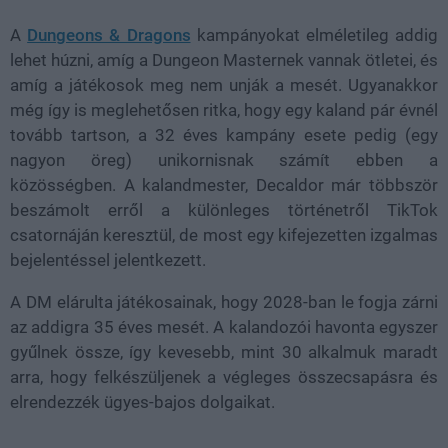
A
Dungeons & Dragons
kampányokat elméletileg addig
lehet húzni, amíg a Dungeon Masternek vannak ötletei, és
amíg a játékosok meg nem unják a mesét. Ugyanakkor
még így is meglehetősen ritka, hogy egy kaland pár évnél
tovább tartson, a 32 éves kampány esete pedig (egy
nagyon öreg) unikornisnak számít ebben a
közösségben. A kalandmester, Decaldor már többször
beszámolt erről a különleges történetről TikTok
csatornáján keresztül, de most egy kifejezetten izgalmas
bejelentéssel jelentkezett.
A DM elárulta játékosainak, hogy 2028-ban le fogja zárni
az addigra 35 éves mesét. A kalandozói havonta egyszer
gyűlnek össze, így kevesebb, mint 30 alkalmuk maradt
arra, hogy felkészüljenek a végleges összecsapásra és
elrendezzék ügyes-bajos dolgaikat.