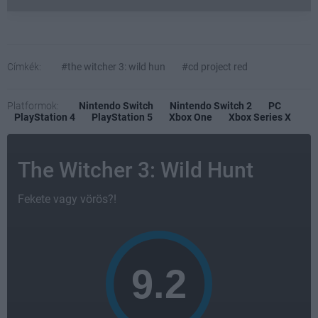
Címkék:
#the witcher 3: wild hun
#cd project red
Platformok:
Nintendo Switch
Nintendo Switch 2
PC
PlayStation 4
PlayStation 5
Xbox One
Xbox Series X
The Witcher 3: Wild Hunt
Fekete vagy vörös?!