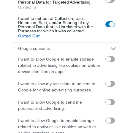
Personal Data for Targeted Advertising.
Opted In
I want to opt-out of Collection, Use,
Retention, Sale, and/or Sharing of my
Personal Data that Is Unrelated with the
Purposes for which it was collected.
Opted Out
Google consents
I want to allow Google to enable storage
related to advertising like cookies on web or
A játékosnak csak a pakliépítés során van módja
device identifiers in apps.
beleszólni a harc alakulásába. Laptípusokból pedig
I want to allow my user data to be sent to
rengeteg van, egy tucatnyi készlet más-más hatással, így
Google for online advertising purposes.
hát a variációk száma szinte végtelen. Nem csupán
stratégiai érzékre van tehát szükség, hanem egy
I want to allow Google to send me
hatalmas adag szerencsére is, hogy a megfelelő
personalized advertising.
pillanatban, a megfelelő képességgel ellátott lapot
I want to allow Google to enable storage
csapja fel az ember. Ha pedig nem sikerül, akkor minden
related to analytics like cookies on web or
akaraterejére szüksége lesz, hogy ne az egész család
device identifiers in apps.