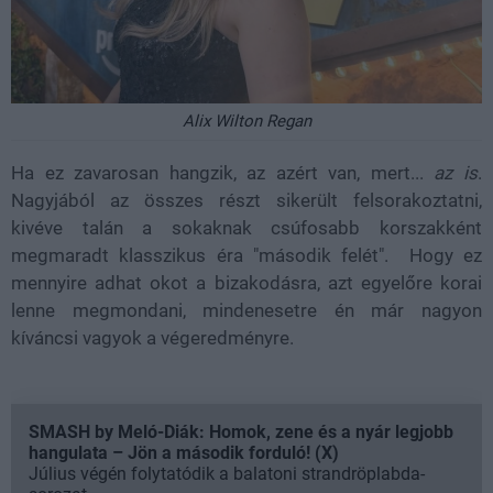
Alix Wilton Regan
Ha ez zavarosan hangzik, az azért van, mert...
az is
.
Nagyjából az összes részt sikerült felsorakoztatni,
kivéve talán a sokaknak csúfosabb korszakként
megmaradt klasszikus éra "második felét". Hogy ez
mennyire adhat okot a bizakodásra, azt egyelőre korai
lenne megmondani, mindenesetre én már nagyon
kíváncsi vagyok a végeredményre.
SMASH by Meló-Diák: Homok, zene és a nyár legjobb
hangulata – Jön a második forduló! (X)
Július végén folytatódik a balatoni strandröplabda-