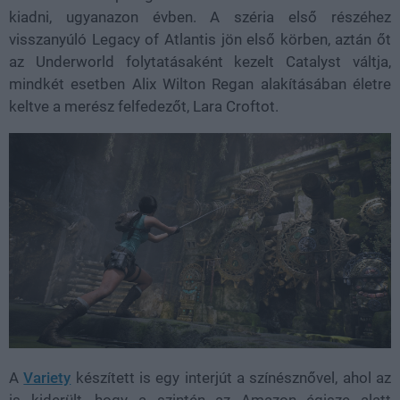
kiadni, ugyanazon évben. A széria első részéhez
visszanyúló Legacy of Atlantis jön első körben, aztán őt
az Underworld folytatásaként kezelt Catalyst váltja,
mindkét esetben Alix Wilton Regan alakításában életre
keltve a merész felfedezőt, Lara Croftot.
A
Variety
készített is egy interjút a színésznővel, ahol az
is kiderült, hogy a szintén az Amazon égisze alatt