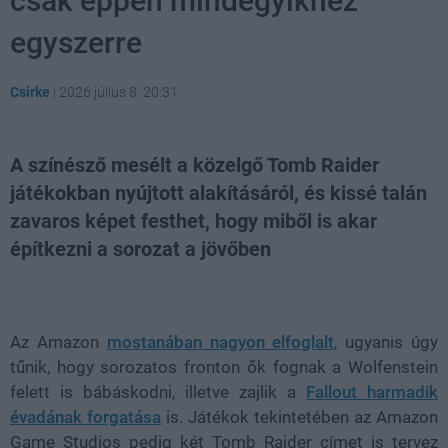
csak éppen mindegyikhez
egyszerre
Csirke
|
2026 július 8. 20:31
A színésző mesélt a közelgő Tomb Raider
játékokban nyújtott alakításáról, és kissé talán
zavaros képet festhet, hogy miből is akar
építkezni a sorozat a jövőben
Loaded
:
Unmute
21.65%
Az Amazon
mostanában nagyon elfoglalt
, ugyanis úgy
tűnik, hogy sorozatos fronton ők fognak a Wolfenstein
felett is bábáskodni, illetve zajlik a
Fallout harmadik
évadának forgatása
is. Játékok tekintetében az Amazon
Game Studios pedig két Tomb Raider címet is tervez