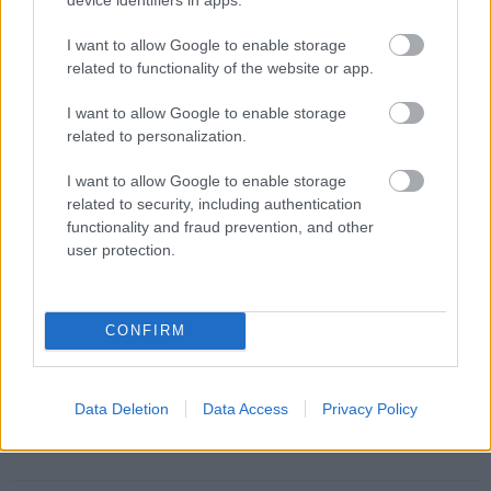
füle hallatára kezdjen el megdagadt fejjel k.anyázni.
I want to allow Google to enable storage
Aki megnyeri az összecsapást - vagyis a végén a térfelén
related to functionality of the website or app.
marad a zászló és nem telik be nála a kispad -, az
I want to allow Google to enable storage
szurkolókat szerez magának. Aki a hetedik forduló
related to personalization.
végén a legtöbb szurkolóval rendelkezik, az hódíthatja el
a strandkupát.
I want to allow Google to enable storage
related to security, including authentication
Nektek melyik játék tetszik a legjobban? A három közül
functionality and fraud prevention, and other
melyiket próbálnátok ki leginkább?
user protection.
CONFIRM
SMASH by Meló-Diák: Homok, zene és a nyár legjobb
hangulata – Jön a második forduló! (X)
Július végén folytatódik a balatoni strandröplabda-
sorozat.
Data Deletion
Data Access
Privacy Policy