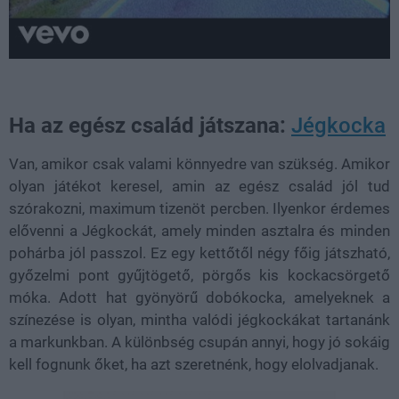
Ha az egész család játszana:
Jégkocka
Van, amikor csak valami könnyedre van szükség. Amikor
olyan játékot keresel, amin az egész család jól tud
szórakozni, maximum tizenöt percben. Ilyenkor érdemes
elővenni a Jégkockát, amely minden asztalra és minden
pohárba jól passzol. Ez egy kettőtől négy főig játszható,
győzelmi pont gyűjtögető, pörgős kis kockacsörgető
móka. Adott hat gyönyörű dobókocka, amelyeknek a
színezése is olyan, mintha valódi jégkockákat tartanánk
a markunkban. A különbség csupán annyi, hogy jó sokáig
kell fognunk őket, ha azt szeretnénk, hogy elolvadjanak.