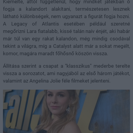
Kiemelte, attól függetlenül, hogy mindkét játékban ő
fogja a kalandort alakítani, természetesen lesznek
látható különbségek, nem ugyanazt a figurát fogja hozni.
A Legacy of Atlantis esetében például szeretné
megőrizni Lara fiatalabb, kissé talán naív énjét, aki habár
már túl van egy rakat kalandon, még mindig csodával
tekint a világra, míg a Catalyst alatt már a sokat megélt,
komor, magára maradt főhősnő köszön vissza.
Állítása szerint a csapat a "klasszikus" mederbe terelte
vissza a sorozatot, ami nagyjából az első három játékot,
valamint az Angelina Jolie féle filmeket jelenteni.