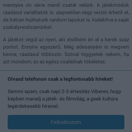
mennyire vív vérre menő csatát velünk. A játékmódok
ráadásul variálhatók is: alapvetően négy verzió érhető el,
de bátran húzhatunk random lapokat is, kialakítva a saját
szabályrendszerünket.
A játékot végül az nyeri, aki elsőként éri el a kerek száz
pontot. Ennyire egyszerű. Még édesanyám is megvert
benne, ráadásul többször. Szóval higgyetek nekem, ha
azt mondom, ez az egész családnak tökéletes.
Olvasd telefonon csak a legfontosabb híreket!
Semmi spam, csak napi 2-3 értesítés Viberen, hogy
képben maradj a játék- és filmvilág, a geek kultúra
legérdekesebb híreivel.
Feliratkozom