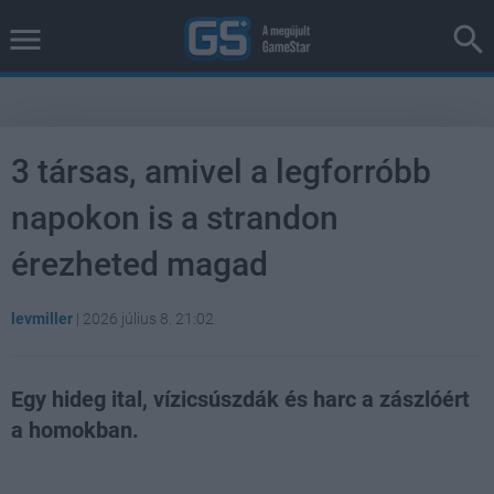
3 társas, amivel a legforróbb
napokon is a strandon
érezheted magad
levmiller
|
2026 július 8. 21:02
Egy hideg ital, vízicsúszdák és harc a zászlóért
a homokban.
Loaded
:
Unmute
38.09%