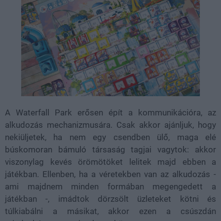
A Waterfall Park erősen épít a kommunikációra, az
alkudozás mechanizmusára. Csak akkor ajánljuk, hogy
nekiüljetek, ha nem egy csendben ülő, maga elé
búskomoran bámuló társaság tagjai vagytok: akkor
viszonylag kevés örömötöket lelitek majd ebben a
játékban. Ellenben, ha a véretekben van az alkudozás -
ami majdnem minden formában megengedett a
játékban -, imádtok dörzsölt üzleteket kötni és
túlkiabálni a másikat, akkor ezen a csúszdán