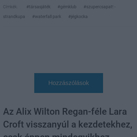
Címkék:
#társasjáték
#gémklub
#szupercsapat! -
strandkupa
#waterfall park
#jégkocka
Hozzászólások
Az Alix Wilton Regan-féle Lara
Croft visszanyúl a kezdetekhez,