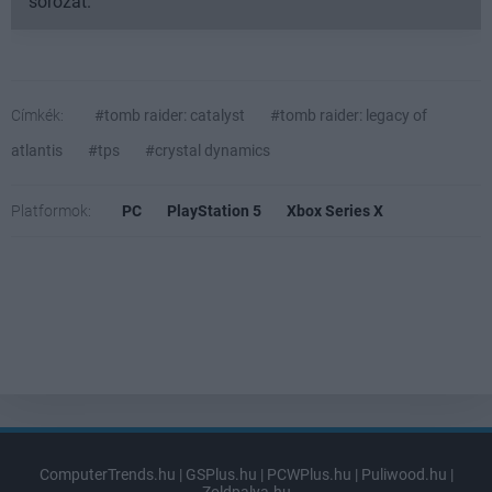
sorozat.
Címkék:
#tomb raider: catalyst
#tomb raider: legacy of
atlantis
#tps
#crystal dynamics
Platformok:
PC
PlayStation 5
Xbox Series X
ComputerTrends.hu
|
GSPlus.hu
|
PCWPlus.hu
|
Puliwood.hu
|