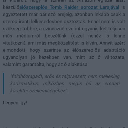
készülő
élőszereplős Tomb Raider sorozat Larajával
is
egyeztetett már pár szó erejéig, azonban inkább csak a
szerep iránti lelkesedésben osztoztak. Ennél nem is volt
szükség többre, a színésznő szerint ugyanis két teljesen
más médiumról beszélünk (ezzel nehéz is lenne
vitatkozni), ami más megközelítést is kíván. Annyit azért
elmondott, hogy szerinte az élőszereplős adaptáció
ugyanolyan jó kezekben van, mint az ő változata,
valamint garantálta, hogy az ő alakítása
"földhözragadt, erős és talpraesett, nem mellesleg
karizmatikus, miközben mégis hű az eredeti
karakter szellemiségéhez".
Legyen így!