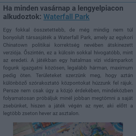
Ha minden vasárnap a lengyelpiacon
alkudoztok:
Waterfall Park
Egy fokkal összetettebb, de még mindig nem túl
bonyolult társasjáték a Waterfall Park, amely az egykori
Chinatown politikai korrektség nevében átskinezett
verziója. Őszintén, ez a külcsín sokkal hívogatóbb, mint
az eredeti. A játékban egy hatalmas vízi vidámparkot
fogunk igazgatni közösen, legalább hárman, maximum
pedig öten. Területeket szerzünk meg, hogy aztán
különböző szórakoztató központokat húzzunk fel rájuk.
Persze nem csak úgy a közjó érdekében, mindeközben
folyamatosan próbáljuk minél jobban megtömni a saját
zsebünket, hiszen a játék végén az nyer, aki előtt a
legtöbb zseton hever az asztalon.