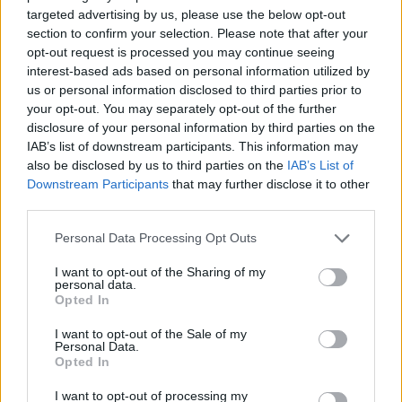
- Strandkupa
targeted advertising by us, please use the below opt-out
section to confirm your selection. Please note that after your
A Szupercsapat! önállóan is játszható kiegészítője a
opt-out request is processed you may continue seeing
tematikájával könnyedén rabul ejti az ember szívét. Akár
interest-based ads based on personal information utilized by
us or personal information disclosed to third parties prior to
nyolc fővel is játszható, de akkor sincs baj, ha egyedül
your opt-out. You may separately opt-out of the further
ugranánk fejest a homokba: a készítők gondoltak ránk
disclosure of your personal information by third parties on the
egy szóló játékmóddal is. (Ezt kipróbáltam és bár
IAB’s list of downstream participants. This information may
abszolút nem olyan szórakoztató, mint másokkal
also be disclosed by us to third parties on the
IAB’s List of
játszani, de végső soron ez egy szuper plusz lehetőség).
Downstream Participants
that may further disclose it to other
third parties.
A negyvenöt perces játékidő itt is könnyen lehet sokkal
több, hiszen a játékban folyamatosan párbajozni fogunk,
Please note that this website/app uses one or more Google
Personal Data Processing Opt Outs
mindig másik ellenfél ellen, ezek az összecsapások
services and may gather and store information including but
pedig könnyen elhúzódhatnak. Ez a világ legegyszerűbb
not limited to your visit or usage behaviour. You may click to
I want to opt-out of the Sharing of my
personal data.
grant or deny consent to Google and its third-party tags to
pakliépítős társasjátéka: húzol pár lapot, megtartasz
Opted In
use your data for below specified purposes in below Google
néhányat, a többi pedig kukázod, aztán megkevered és
consent section.
I want to opt-out of the Sale of my
reménykedsz, hogy nyerni fogsz.
Personal Data.
Opted In
I want to opt-out of processing my