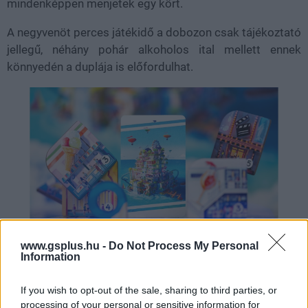
mindenképpen menjetek egy kört.
A negyvenöt perces játékidő a dobozon csak tájékoztató
jellegű, néhány pohár alkoholos ital mellett ennek
könnyedén a duplája is előfordulhat.
www.gsplus.hu -
Do Not Process My Personal
Information
Ha sokan vagytok és egy hatalmas
If you wish to opt-out of the sale, sharing to third parties, or
versenyt akartok tartani:
Szupercsapat!
processing of your personal or sensitive information for