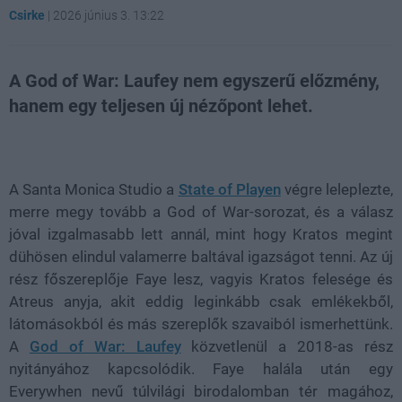
Csirke
|
2026 június 3. 13:22
A God of War: Laufey nem egyszerű előzmény,
hanem egy teljesen új nézőpont lehet.
Loaded
:
Unmute
21.86%
A Santa Monica Studio a
State of Playen
végre leleplezte,
merre megy tovább a God of War-sorozat, és a válasz
jóval izgalmasabb lett annál, mint hogy Kratos megint
dühösen elindul valamerre baltával igazságot tenni. Az új
rész főszereplője Faye lesz, vagyis Kratos felesége és
Atreus anyja, akit eddig leginkább csak emlékekből,
látomásokból és más szereplők szavaiból ismerhettünk.
A
God of War: Laufey
közvetlenül a 2018-as rész
nyitányához kapcsolódik. Faye halála után egy
Everywhen nevű túlvilági birodalomban tér magához,