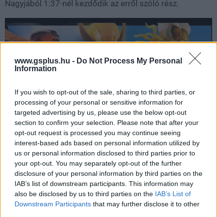
Nagyjából 1:37-nél kezdődik az erről szóló rész.
www.gsplus.hu -
Do Not Process My Personal
Information
If you wish to opt-out of the sale, sharing to third parties, or
processing of your personal or sensitive information for
targeted advertising by us, please use the below opt-out
section to confirm your selection. Please note that after your
opt-out request is processed you may continue seeing
interest-based ads based on personal information utilized by
us or personal information disclosed to third parties prior to
A veterán szerint a korábbi God of War-játékok
your opt-out. You may separately opt-out of the further
sikerének alapját egyértelmű és könnyen azonosítható
disclosure of your personal information by third parties on the
elemek adták, mint mondjuk Kratos karaktere, a görög
IAB’s list of downstream participants. This information may
mitológia és a brutális, véres akció. Bár elismerte, hogy
also be disclosed by us to third parties on the
IAB’s List of
Downstream Participants
that may further disclose it to other
Cory Barlog 2018-as újragondolása friss lendületet
third parties.