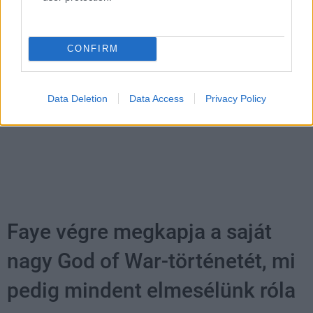
AMI TETSZETT
CONFIRM
AMI NEM TETSZETT
Data Deletion
Data Access
Privacy Policy
Faye végre megkapja a saját
nagy God of War-történetét, mi
pedig mindent elmesélünk róla