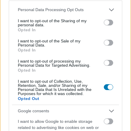
adott a sorozatnak, úgy érzi, hogy a formula mára
kifulladt és már a Ragnarökön is érződött, hogy a széria
Please note that this website/app uses one or more Google
Personal Data Processing Opt Outs
kezd kifogyni az ötletekből.
services and may gather and store information including but
not limited to your visit or usage behaviour. You may click to
I want to opt-out of the Sharing of my
personal data.
Jaffe legnagyobb problémája azonban az, hogy szerinte
grant or deny consent to Google and its third-party tags to
Opted In
use your data for below specified purposes in below Google
a Laufey már alig emlékeztet arra, amit a God of War
consent section.
I want to opt-out of the Sale of my
jelentett korábban. Úgy gondolja, hogy ha levennék róla a
Personal Data.
God of War címet, és nem kapcsolódna Kratos
Opted In
történetéhez, akkor sokkal kevesebb figyelmet kapna,
I want to opt-out of processing my
mert az új játék inkább egy
általános fantasy történet
Personal Data for Targeted Advertising.
Opted In
benyomását kelti
.
I want to opt-out of Collection, Use,
Bár Jaffe azt mondta, valószínűleg kipróbálja majd a
Retention, Sale, and/or Sharing of my
Personal Data that Is Unrelated with the
játékot a közvetítései kedvéért, saját bevallása szerint
Purposes for which it was collected.
egyébként nem lenne különösebb motivációja arra, hogy
Opted Out
végigjátssza. Egyébként a fejlesztői legendából lett
Google consents
youtubernek az
Amazon készülő sorozata
és
a Sons of
Sparta sem tetszik
különösebben.
I want to allow Google to enable storage
related to advertising like cookies on web or