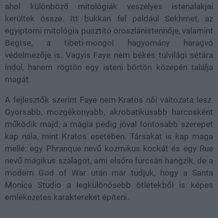
ahol különböző mitológiák veszélyes istenalakjai
kerültek össze. Itt bukkan fel például Sekhmet, az
egyiptomi mitológia pusztító oroszlánistennője, valamint
Begtse, a tibeti-mongol hagyomány haragvó
védelmezője is. Vagyis Faye nem békés túlvilági sétára
indul, hanem rögtön egy isteni börtön közepén találja
magát.
A fejlesztők szerint Faye nem Kratos női változata lesz.
Gyorsabb, mozgékonyabb, akrobatikusabb harcosként
működik majd, a mágia pedig jóval fontosabb szerepet
kap nála, mint Kratos esetében. Társakat is kap maga
mellé: egy Phranque nevű kozmikus kockát és egy Rue
nevű mágikus szalagot, ami elsőre furcsán hangzik, de a
modern God of War után már tudjuk, hogy a Santa
Monica Studio a legkülönösebb ötletekből is képes
emlékezetes karaktereket építeni.