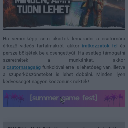
Ha semmiképp sem akartok lemaradni a csatornára
érkező videós tartalmakról, akkor
iratkozzatok fel
és
persze bökjétek be a csengettyűt. Ha esetleg támogatni
szeretnétek a munkánkat, akkor
a
csatornatagság
funkcióval erre is lehetőség van, illetve
a szuperköszöneteket is lehet dobálni. Minden ilyen
kedvességet nagyon köszönünk nektek!