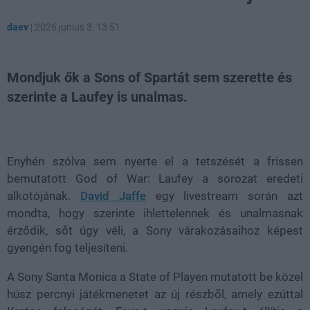
daev
|
2026 június 3. 13:51
Mondjuk ők a Sons of Spartát sem szerette és
szerinte a Laufey is unalmas.
Loaded
:
Unmute
21.86%
Enyhén szólva sem nyerte el a tetszését a frissen
bemutatott
God of War: Laufey
a sorozat eredeti
alkotójának.
David Jaffe
egy livestream során azt
mondta, hogy szerinte ihlettelennek és unalmasnak
érződik, sőt úgy véli, a Sony várakozásaihoz képest
gyengén fog teljesíteni.
A Sony Santa Monica a State of Playen mutatott be közel
húsz percnyi játékmenetet az új részből, amely ezúttal