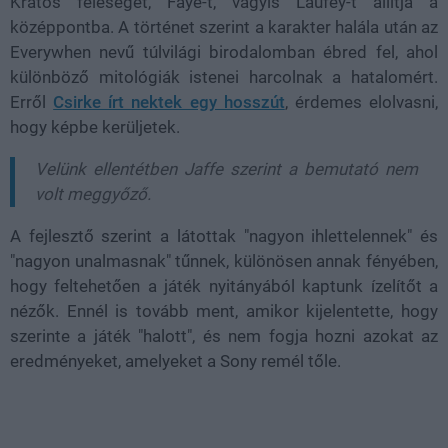
Kratos feleségét, Faye-t, vagyis Laufey-t állítja a
középpontba. A történet szerint a karakter halála után az
Everywhen nevű túlvilági birodalomban ébred fel, ahol
különböző mitológiák istenei harcolnak a hatalomért.
Erről
Csirke írt nektek egy hosszút
, érdemes elolvasni,
hogy képbe kerüljetek.
Velünk ellentétben Jaffe szerint a bemutató nem
volt meggyőző.
A fejlesztő szerint a látottak "nagyon ihlettelennek" és
"nagyon unalmasnak" tűnnek, különösen annak fényében,
hogy feltehetően a játék nyitányából kaptunk ízelítőt a
nézők. Ennél is tovább ment, amikor kijelentette, hogy
szerinte a játék "halott", és nem fogja hozni azokat az
eredményeket, amelyeket a Sony remél tőle.