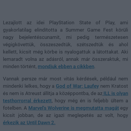
Loaded
:
Unmute
39.10%
Lezajlott az idei PlayStation State of Play, ami
gyakorlatilag elindította a Summer Game Fest körüli
nagy bejelentéscunamit, mi pedig természetesen
végigkövettük, összeszedtük, szétszedtük és ahol
kellett, kicsit még körbe is nyalogattuk a látottakat. Aki
lemaradt volna az adásról, annak már összeraktuk, mi
minden történt,
mondjuk ebben a cikkben
.
Vannak persze már most vitás kérdések, például nem
mindenki lelkes, hogy a
God of War: Laufey
nem Kratost
és nem is Atreust állítja a középpontba, de az
ILL is olyan
testhorrorral érkezett
, hogy még én is feljebb ültem a
fotelben. A
Marvel's Wolverine is megmutatta magát
egy
kicsit jobban, de az igazi meglepetés az volt, hogy
érkezik az Until Dawn 2.