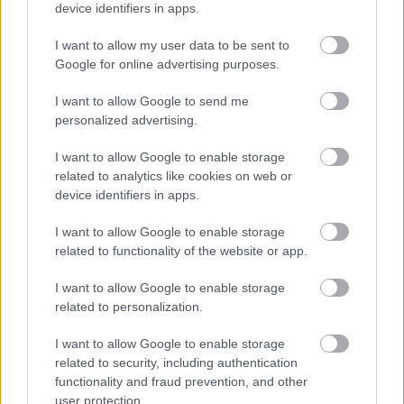
device identifiers in apps.
I want to allow my user data to be sent to
Google for online advertising purposes.
I want to allow Google to send me
SMASH by Meló-Diák: Homok, zene és a nyár legjobb
personalized advertising.
hangulata – Jön a második forduló! (X)
Július végén folytatódik a balatoni strandröplabda-
I want to allow Google to enable storage
sorozat.
related to analytics like cookies on web or
device identifiers in apps.
I want to allow Google to enable storage
related to functionality of the website or app.
Címkék:
#god of war laufey
#sony santa monica
#david
I want to allow Google to enable storage
jaffe
#god of war
related to personalization.
I want to allow Google to enable storage
related to security, including authentication
God of War Laufey
functionality and fraud prevention, and other
user protection.