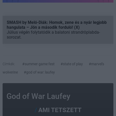
SMASH by Meló-Diák: Homok, zene és a nyár legjobb
hangulata – Jön a második forduló! (X)
Július végén folytatódik a balatoni strandröplabda-
sorozat.
Címkék:
#summer game fest
#state of play
#marvel's
wolverine
#god of war: laufey
God of War Laufey
AMI TETSZETT