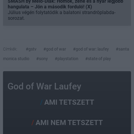
SMASH by Meló-Diák: Homok, zene és a nyár legjobb
hangulata – Jön a második forduló! (X)
Július végén folytatódik a balatoni strandröplabda-
sorozat.
Címkék:
#gstv
#god of war
#god of war: laufey
#santa
monica studio
#sony
#playstation
#state of play
God of War Laufey
AMI TETSZETT
AMI NEM TETSZETT