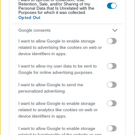
Retention, Sale, and/or Sharing of my
Personal Data that Is Unrelated with the
Purposes for which it was collected.
Opted Out
Google consents
I want to allow Google to enable storage
related to advertising like cookies on web or
Hozzászólások
device identifiers in apps.
I want to allow my user data to be sent to
Google for online advertising purposes.
Holnap este végleg leáll a
I want to allow Google to send me
FeriMC, Gyurcsány Ferenc
personalized advertising.
Minecraft szervere
I want to allow Google to enable storage
related to analytics like cookies on web or
device identifiers in apps.
Rixon
|
2025 június 8. 17:01
I want to allow Google to enable storage
related to functionality of the website or app.