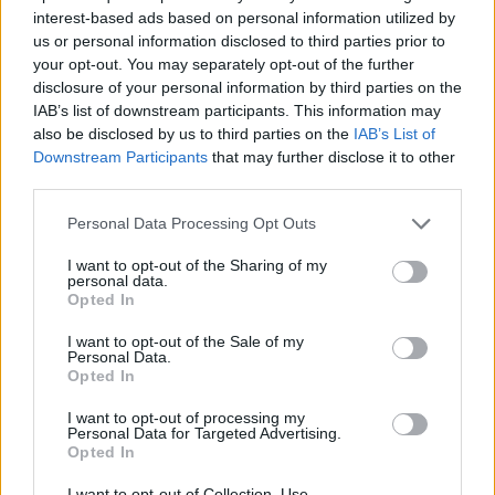
interest-based ads based on personal information utilized by
Kijelentem, hogy az
adatkezelési nyilatkozat
tartalmát
us or personal information disclosed to third parties prior to
megismertem és azt elfogadom.
your opt-out. You may separately opt-out of the further
disclosure of your personal information by third parties on the
IAB’s list of downstream participants. This information may
Feliratkozom
also be disclosed by us to third parties on the
IAB’s List of
Downstream Participants
that may further disclose it to other
third parties.
Please note that this website/app uses one or more Google
SMASH by Meló-Diák: Homok, zene és a nyár legjobb
Personal Data Processing Opt Outs
services and may gather and store information including but
hangulata – Jön a második forduló! (X)
Július végén folytatódik a balatoni strandröplabda-
not limited to your visit or usage behaviour. You may click to
I want to opt-out of the Sharing of my
personal data.
sorozat.
grant or deny consent to Google and its third-party tags to
Opted In
use your data for below specified purposes in below Google
consent section.
I want to opt-out of the Sale of my
Personal Data.
Opted In
Címkék:
#future games show
#sleep awake
#blumhouse
I want to opt-out of processing my
Personal Data for Targeted Advertising.
games
Opted In
I want to opt-out of Collection, Use,