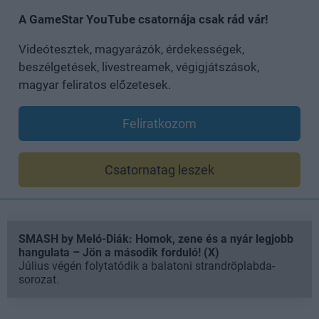
A GameStar YouTube csatornája csak rád vár!
Videótesztek, magyarázók, érdekességek,
beszélgetések, livestreamek, végigjátszások,
magyar feliratos előzetesek.
Feliratkozom
Csatornatag leszek
SMASH by Meló-Diák: Homok, zene és a nyár legjobb
hangulata – Jön a második forduló! (X)
Július végén folytatódik a balatoni strandröplabda-
sorozat.