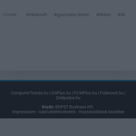
Címkék:
#minecraft
#gyurcsány ferenc
#ferimc
#dk
ComputerTrends.hu
|
GSPlus.hu
|
PCWPlus.hu
|
Puliwood.hu
|
Zoldpalya.hu
Kiadó:
BDPST Business Kft.
Impresszum
-
Adatvédelmi elveink
-
Hozzászólások kezelése