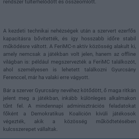
rendszer túlterhelődött és összeomlott.
A kezdeti technikai nehézségek után a szervert ezerfős
kapacitásra bővítették, és így hosszabb időre stabil
működésre váltott. A FeriMC-n aktív közösség alakult ki,
amely nemcsak a játékban volt jelen, hanem az offline
világban is: például megszervezték a FeriMC találkozót,
ahol személyesen is lehetett találkozni Gyurcsány
Ferenccel, már ha valaki erre vágyott.
Bár a szerver Gyurcsány nevéhez kötődött, ő maga ritkán
jelent meg a játékban, inkább különleges alkalmakon
tűnt fel. A mindennapi adminisztrációs feladatokat
főként a Demokratikus Koalíción kívüli játékosok
végezték, akik a közösség működtetésében
kulcsszerepet vállaltak.