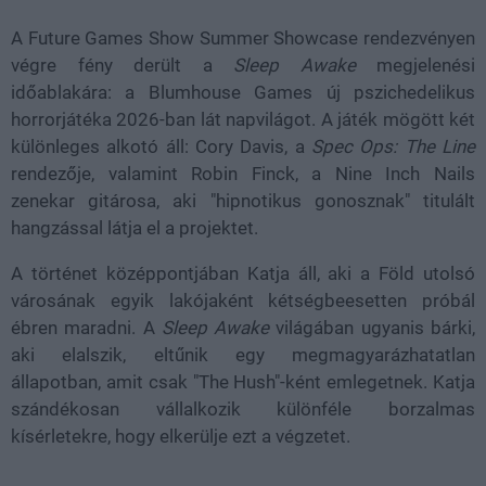
A Future Games Show Summer Showcase rendezvényen
végre fény derült a
Sleep Awake
megjelenési
időablakára: a Blumhouse Games új pszichedelikus
horrorjátéka 2026-ban lát napvilágot. A játék mögött két
különleges alkotó áll: Cory Davis, a
Spec Ops: The Line
rendezője, valamint Robin Finck, a Nine Inch Nails
zenekar gitárosa, aki "hipnotikus gonosznak" titulált
hangzással látja el a projektet.
A történet középpontjában Katja áll, aki a Föld utolsó
városának egyik lakójaként kétségbeesetten próbál
ébren maradni. A
Sleep Awake
világában ugyanis bárki,
aki elalszik, eltűnik egy megmagyarázhatatlan
állapotban, amit csak "The Hush"-ként emlegetnek. Katja
szándékosan vállalkozik különféle borzalmas
kísérletekre, hogy elkerülje ezt a végzetet.