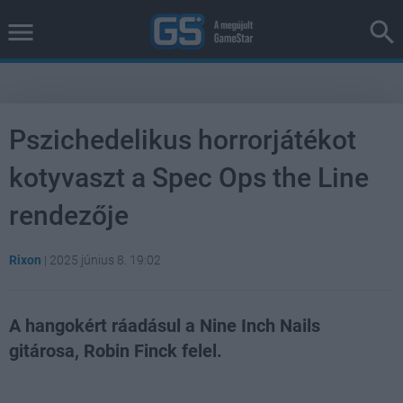
Pszichedelikus horrorjátékot
kotyvaszt a Spec Ops the Line
rendezője
Rixon
|
2025 június 8. 19:02
A hangokért ráadásul a Nine Inch Nails
gitárosa, Robin Finck felel.
Loaded
:
Unmute
38.24%