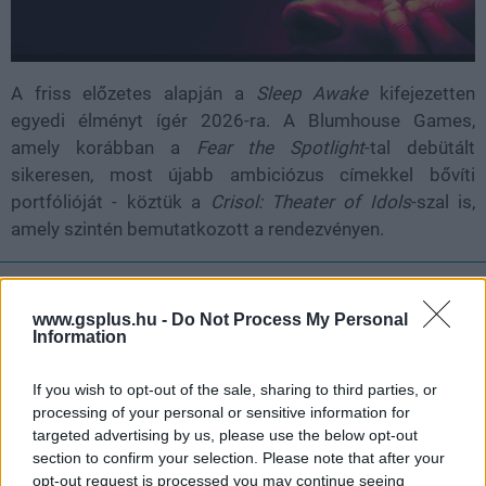
A friss előzetes alapján a
Sleep Awake
kifejezetten
egyedi élményt ígér 2026-ra. A Blumhouse Games,
amely korábban a
Fear the Spotlight
-tal debütált
sikeresen, most újabb ambiciózus címekkel bővíti
portfólióját - köztük a
Crisol: Theater of Idols
-szal is,
amely szintén bemutatkozott a rendezvényen.
Nem akarsz lemaradni semmiről?
www.gsplus.hu -
Do Not Process My Personal
Information
Rengeteg hír és cikk vár rád, lehet, hogy éppen nem
jön szembe GSO-n vagy a social médiában. Segítünk,
If you wish to opt-out of the sale, sharing to third parties, or
hogy naprakész maradj, kiválogatjuk neked a
processing of your personal or sensitive information for
legjobbakat,
iratkozz fel hírlevelünkre!
targeted advertising by us, please use the below opt-out
section to confirm your selection. Please note that after your
opt-out request is processed you may continue seeing