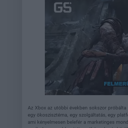
Loaded
:
Unmute
39.09%
Az Xbox az utóbbi években sokszor próbálta
egy ökoszisztéma, egy szolgáltatás, egy plat
ami kényelmesen belefér a marketinges mond