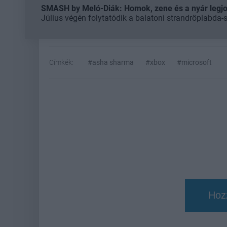
SMASH by Meló-Diák: Homok, zene és a nyár legjob
Július végén folytatódik a balatoni strandröplabda-
Címkék:
#asha sharma
#xbox
#microsoft
Hoz