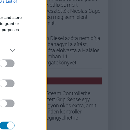
B’s List of
a Netflixet, mert
elvesztették Nicolas Cage
még meg sem jelent
er and store
filmjét
to grant or
ed purposes
Vin Diesel azóta nem bírja
abbahagyni a sírást,
mióta elolvasta a Halálos
iramban 11
forgatókönyvét
PCW HÍREK
A Steam Controllerbe
rejtett Grip Sense egy
nagyon okos extra, amit
minden kontroller
megirigyelhetne