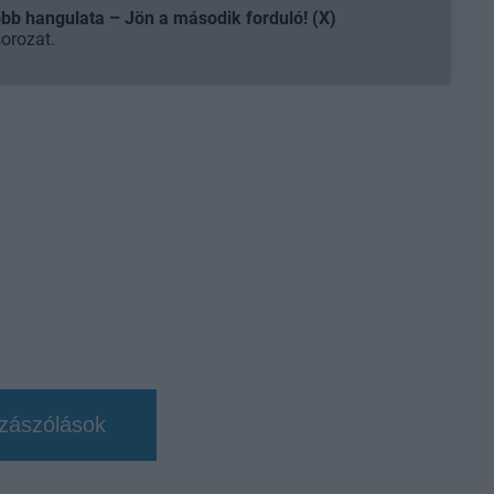
b hangulata – Jön a második forduló! (X)
sorozat.
zászólások