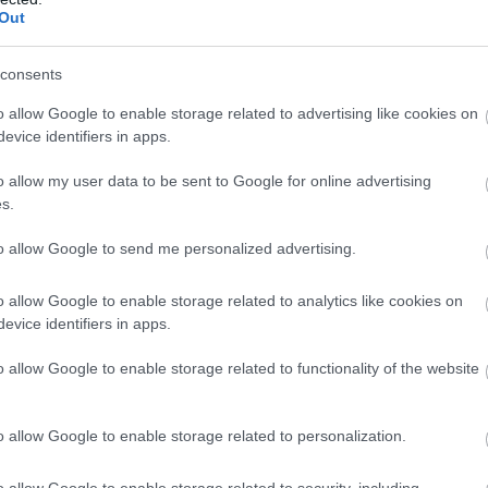
ketinges szempontból tényleg nehéz megmagyarázni,
Out
reklámozni a konkurens konzolokat, miközben a márka
anak valami erős okot az Xbox mellett.
consents
o allow Google to enable storage related to advertising like cookies on
tné, hogy az Xbox ne egyetlen dobozt jelentsen, hanem
evice identifiers in apps.
apcsolt hálózatát. Ez üzletileg érthető irány, főleg egy
ább, a játékfejlesztés költségei elszálltak, és a nagy
o allow my user data to be sent to Google for online advertising
resnek. Csakhogy a rajongói kötődés nem ilyen hideg
s.
isztémához, hanem gépekhez, játékokhoz, élményekhez
to allow Google to send me personalized advertising.
lójában nem arról szól, hogy ott lesz-e egy PlayStation-
o allow Google to enable storage related to analytics like cookies on
evice identifiers in apps.
ox még platformtulajdonosként akar-e viselkedni, vagy
olt is gyárt. A kettő között lehet lavírozni, de ehhez
o allow Google to enable storage related to functionality of the website
szont az egyik vezető transzparenciát ígér, a másik
o allow Google to enable storage related to personalization.
okásosnál is fontosabb lesz. Nemcsak azért, mert
rs of War: E-Day bemutató is lesz, hanem azért, mert a
o allow Google to enable storage related to security, including