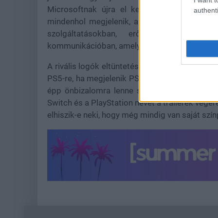
Microsoftnak újra el kell magyaráznia, m
authenti
mindenhol megjelenik, akkor a cégnek másho
szolgáltatásokban, erős hardverben, v
kommunikációban, amely nem kelti azt az érzés
A rivális logók eltüntetése önmagában nem o
PS5-re, ha megjelenik PS5-re. A túlzott nyílts
épp önbizalomra lenne szüksége. Az Xboxnak
Switch és a PlayStation nevét a trailerek végér
elhiszik-e neki, hogy még mindig van saját szí