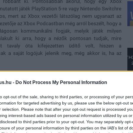
l robbant ki. Pontosabban akörül, hogy egy Xbox
utatott játék PlayStation 5-re vagy Nintendo Switchre
ínos, mert az Xbox vezetői látszólag nem ugyanazt az
 vezetője az Xbox Podcastban még arról beszélt, hogy a
ágosan kommunikálni fogják, melyik játék milyen
alakult ki arra, hogy a nézők pontosan tudják, mire
t tavaly óta kifejezetten üdítő volt, hiszen a
ak a saját logójuk jelenik meg, még akkor is, ha az
r más hangot ütött meg. A rajongói visszajelzésekre
nyúlás volt, vállalja érte a felelősséget, és beszélnek
us.hu -
Do Not Process My Personal Information
-showkon. Ez elsőre apró kommunikációs korrekciónak
 mennyire ingatag még mindig az Xbox saját önképe.
to opt-out of the sale, sharing to third parties, or processing of your per
formation for targeted advertising by us, please use the below opt-out s
s, and I own it. We are talking about how we adjust
r selection. Please note that after your opt-out request is processed y
eing interest-based ads based on personal information utilized by us or
disclosed to third parties prior to your opt-out. You may separately opt-
losure of your personal information by third parties on the IAB’s list of