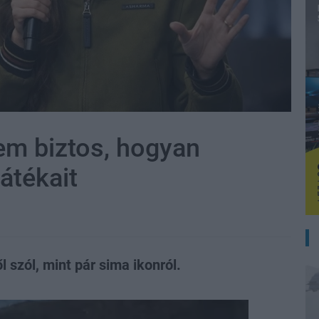
em biztos, hogyan
átékait
l szól, mint pár sima ikonról.