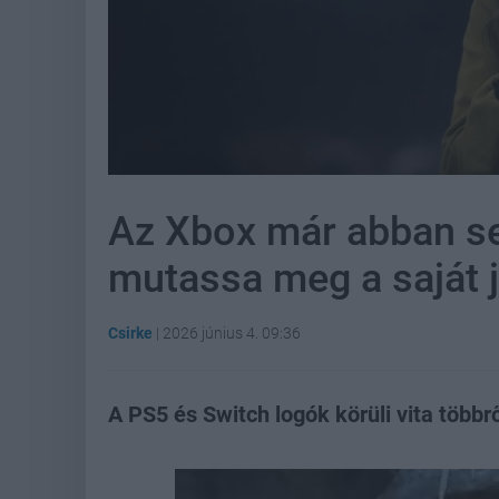
Az Xbox már abban s
mutassa meg a saját j
Csirke
|
2026 június 4. 09:36
A PS5 és Switch logók körüli vita többrő