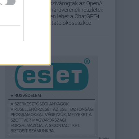
Kiszivárogtak az OpenAI
új hardverének részletei:
ilyen lehet a ChatGPT-t
futtató okoseszköz
Hirdetés