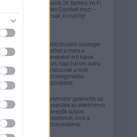
Reolink 2K Battery Wi-Fi
Video Doorbell teszt –
Nicsak, ki csörög!
Újabb brutális összeget
fizethet a meta a
gyerekeket érő károk
miatt, napi három órára
korlátoznák a tinik
közösségimédia-
használatát
Háromszor gyakoribb az
agysérülés az elektromos
rollerezők súlyos
baleseteinél, mint a
motorosokénál