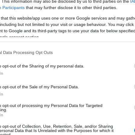
. This information may also be disclosed by us to third parties on the
IA
ában nem ördögtől való. Ha egy játék PlayStationre,
Participants
that may further disclose it to other third parties.
 a vásárlók szempontjából teljesen logikus, hogy ezt a
gyengeség, hanem felhasználóbarát kommunikáció. A
 that this website/app uses one or more Google services and may gath
including but not limited to your visit or usage behaviour. You may click 
k közben még mindig el kellene hitetnie a saját
 to Google and its third-party tags to use your data for below specifi
ak lenni. És ha egy Xbox-show végén ott virít a PS5
ogle consent section.
 Microsoft őszinte, hanem azt, hogy a saját konzolját
l Data Processing Opt Outs
o opt-out of the Sharing of my personal data.
In
x közönsége évek óta hallgatja, hogy a márka jövője
 Xbox lehet, hogy a Game Pass a lényeg, és hogy a
o opt-out of the Sale of my Personal Data.
ek. Közben sokan azt érzik, hogy az exkluzívok szerepe
In
gült, a PlayStation és a Nintendo pedig továbbra is
át. Ebben a közegben a rivális logók mutogatása nem
to opt-out of processing my Personal Data for Targeted
ing.
In
ndkét oldalnak van igaza. A játékosnak jó, ha pontosan
o opt-out of Collection, Use, Retention, Sale, and/or Sharing
ersonal Data that Is Unrelated with the Purposes for which it
akkor tisztességes, ha nem próbálja elrejteni, hogy az
lected.