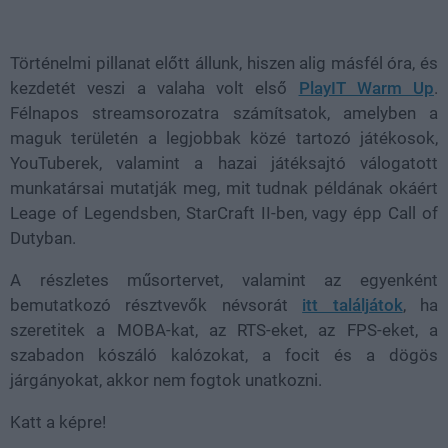
Loaded
:
Unmute
38.26%
Történelmi pillanat előtt állunk, hiszen alig másfél óra, és
kezdetét veszi a valaha volt első
PlayIT Warm Up
.
Félnapos streamsorozatra számítsatok, amelyben a
maguk területén a legjobbak közé tartozó játékosok,
YouTuberek, valamint a hazai játéksajtó válogatott
munkatársai mutatják meg, mit tudnak példának okáért
Leage of Legendsben, StarCraft II-ben, vagy épp Call of
Dutyban.
A részletes műsortervet, valamint az egyenként
bemutatkozó résztvevők névsorát
itt találjátok
, ha
szeretitek a MOBA-kat, az RTS-eket, az FPS-eket, a
szabadon kószáló kalózokat, a focit és a dögös
járgányokat, akkor nem fogtok unatkozni.
Katt a képre!