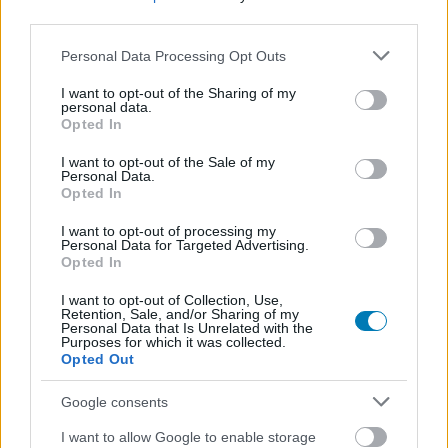
third parties.
Please note that this website/app uses one or more Google
Personal Data Processing Opt Outs
services and may gather and store information including but
Címkék:
#warm up
#gamestar
#live
#stream
not limited to your visit or usage behaviour. You may click to
I want to opt-out of the Sharing of my
personal data.
grant or deny consent to Google and its third-party tags to
Opted In
use your data for below specified purposes in below Google
consent section.
I want to opt-out of the Sale of my
Personal Data.
Opted In
I want to opt-out of processing my
Personal Data for Targeted Advertising.
Opted In
Hozzászólások
I want to opt-out of Collection, Use,
Retention, Sale, and/or Sharing of my
Personal Data that Is Unrelated with the
Purposes for which it was collected.
Opted Out
Marcus "Notch" Persson - az
Google consents
igazi gamer
I want to allow Google to enable storage