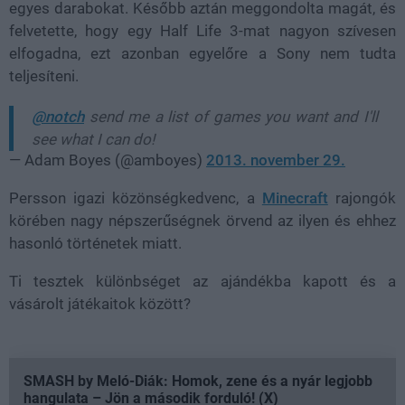
egyes darabokat. Később aztán meggondolta magát, és
felvetette, hogy egy Half Life 3-mat nagyon szívesen
elfogadna, ezt azonban egyelőre a Sony nem tudta
teljesíteni.
@notch
send me a list of games you want and I'll
see what I can do!
— Adam Boyes (@amboyes)
2013. november 29.
Persson igazi közönségkedvenc, a
Minecraft
rajongók
körében nagy népszerűségnek örvend az ilyen és ehhez
hasonló történetek miatt.
Ti tesztek különbséget az ajándékba kapott és a
vásárolt játékaitok között?
SMASH by Meló-Diák: Homok, zene és a nyár legjobb
hangulata – Jön a második forduló! (X)