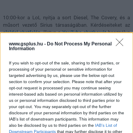
10:00-kor a LoL nyitja a sort Diesel, The Covery, és a
műsort vezető Sirius társaságában. Kérdéseiteket az
aloldal chatfalán
, illetve a
YouTube chatboxát
használva
tehetitek fel. Gyertek minél többen, nézzétek a műsort,
www.gsplus.hu -
Do Not Process My Personal
kérdezzetek a vendégektől,
nyerjetek ajándékokat
, de ne
Information
lepődjetek meg azon, amikor átkapcsolunk a
Logitech
Gaming Maraton
önkénteseire, akik 24 órás
If you wish to opt-out of the sale, sharing to third parties, or
livestreamjük feléhez közelednek.
processing of your personal or sensitive information for
targeted advertising by us, please use the below opt-out
section to confirm your selection. Please note that after your
opt-out request is processed you may continue seeing
interest-based ads based on personal information utilized by
us or personal information disclosed to third parties prior to
your opt-out. You may separately opt-out of the further
SMASH by Meló-Diák: Homok, zene és a nyár legjobb
hangulata – Jön a második forduló! (X)
disclosure of your personal information by third parties on the
Július végén folytatódik a balatoni strandröplabda-
IAB’s list of downstream participants. This information may
sorozat.
also be disclosed by us to third parties on the
IAB’s List of
Downstream Participants
that may further disclose it to other