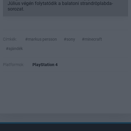
Július végén folytatódik a balatoni strandröplabda-
sorozat.
Címkék:
#markus persson
#sony
#minecraft
#ajándék
Platformok:
PlayStation 4