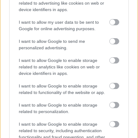
related to advertising like cookies on web or
Kaci
|
2013 november 30. 08:00
device identifiers in apps.
I want to allow my user data to be sent to
Google for online advertising purposes.
Perssonról minden játékos példát vehet. Egy
megható tanmese következik a játékok és a
I want to allow Google to send me
szakma tiszteletéről és egy visszautasított
personalized advertising.
ajándékról.
I want to allow Google to enable storage
related to analytics like cookies on web or
Loaded
:
Unmute
21.86%
device identifiers in apps.
Azért ne gondoljuk, hogy Markus Persson-nal annyira
I want to allow Google to enable storage
related to functionality of the website or app.
elszaladt volna a ló, hogy csak úgy pökhendiségből
visszautasítson bármit is. A történet ennél sokkal
I want to allow Google to enable storage
nemesebb.
related to personalization.
A
Minecraft
atyaúristene élete egyik legjobb napját
I want to allow Google to enable storage
töltötte a barátaival, amit természetesen a rajongókkal
related to security, including authentication
is megosztott twitteren. Az üzenetből kiderül, hogy épp a
functionality and fraud prevention, and other