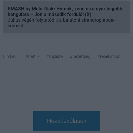
SMASH by Meló-Diák: Homok, zene és a nyár legjobb
hangulata – Jön a második forduló! (X)
Július végén folytatódik a balatoni strandröplabda-
sorozat.
Címkék:
#netflix
#toplista
#nézettség
#rebel moon
Hozzászólások