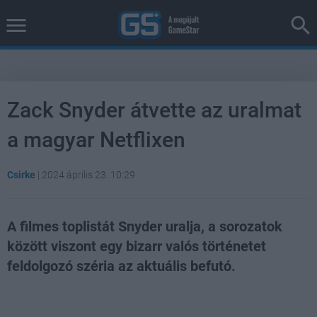
Zack Snyder átvette az uralmat
a magyar Netflixen
Csirke
|
2024 április 23. 10:29
A filmes toplistát Snyder uralja, a sorozatok
között viszont egy bizarr valós történetet
feldolgozó széria az aktuális befutó.
Loaded
:
Unmute
39.10%