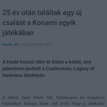
25 év után találtak egy új
csalást a Konami egyik
játékában
Hunter_GS
|
2024 április 24. 06:01
A kiadó hosszú időn át őrizte a kódot, ami
jelentősen javított a Castlevania: Legacy of
Darkness élményén.
Loaded
:
Unmute
21.65%
A Metal Gear, Silent Hill, Castlevania és megannyi
klasszikus kiadója híres volt arról, hogy a játékaiba