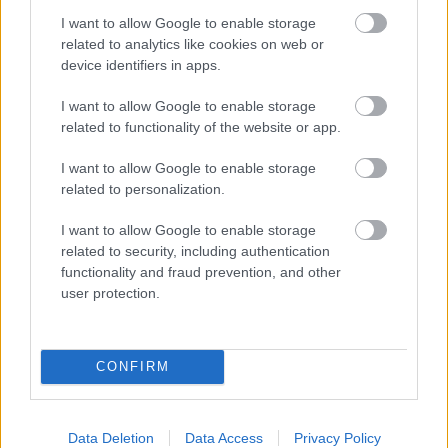
I want to allow Google to enable storage
related to analytics like cookies on web or
device identifiers in apps.
SMASH by Meló-Diák: Homok, zene és a nyár legjobb
hangulata – Jön a második forduló! (X)
I want to allow Google to enable storage
Július végén folytatódik a balatoni strandröplabda-
related to functionality of the website or app.
sorozat.
I want to allow Google to enable storage
related to personalization.
I want to allow Google to enable storage
Címkék:
#castlevania: legacy of darkness
#konami
related to security, including authentication
#csalás
#kód
functionality and fraud prevention, and other
user protection.
CONFIRM
Data Deletion
Data Access
Privacy Policy