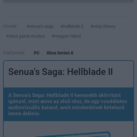
Címkék:
#senua's saga
#hellblade 2
#ninja theory
#xbox game studios
#magyar felirat
Platformok:
PC
Xbox Series X
Senua's Saga: Hellblade II
A Senua's Saga: Hellblade II kevesebb aktivitást
igényel, mint anno az első rész, de egy csodálatos
audiovizuális kaland, amit mindenkinek kötelező
lenne átélnie.