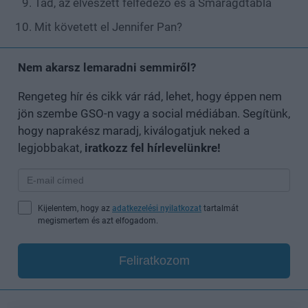
Tad, az elveszett felfedező és a Smaragdtábla
Mit követett el Jennifer Pan?
Nem akarsz lemaradni semmiről?
Rengeteg hír és cikk vár rád, lehet, hogy éppen nem
jön szembe GSO-n vagy a social médiában. Segítünk,
hogy naprakész maradj, kiválogatjuk neked a
legjobbakat,
iratkozz fel hírlevelünkre!
Kijelentem, hogy az
adatkezelési nyilatkozat
tartalmát
megismertem és azt elfogadom.
Feliratkozom