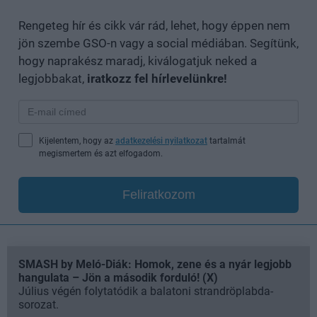
Rengeteg hír és cikk vár rád, lehet, hogy éppen nem
jön szembe GSO-n vagy a social médiában. Segítünk,
hogy naprakész maradj, kiválogatjuk neked a
legjobbakat,
iratkozz fel hírlevelünkre!
Kijelentem, hogy az
adatkezelési nyilatkozat
tartalmát
megismertem és azt elfogadom.
Feliratkozom
SMASH by Meló-Diák: Homok, zene és a nyár legjobb
hangulata – Jön a második forduló! (X)
Július végén folytatódik a balatoni strandröplabda-
sorozat.