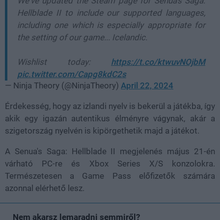
We've updated the Steam page for Senua's Saga:
Hellblade II to include our supported languages,
including one which is especially appropriate for
the setting of our game... Icelandic.
Wishlist today:
https://t.co/ktwuvNOjbM
pic.twitter.com/Capg8kdC2s
— Ninja Theory (@NinjaTheory)
April 22, 2024
Érdekesség, hogy az izlandi nyelv is bekerül a játékba, így
akik egy igazán autentikus élményre vágynak, akár a
szigetország nyelvén is kipörgethetik majd a játékot.
A Senua's Saga: Hellblade II megjelenés május 21-én
várható PC-re és Xbox Series X/S konzolokra.
Természetesen a Game Pass előfizetők számára
azonnal elérhető lesz.
Nem akarsz lemaradni semmiről?