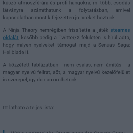
kúszó atmoszférára és profi hangokra, mi több, csodás
látványra számíthatunk a folytatásban, amivel
kapcsolatban most kifejezetten jó híreket hoztunk.
A Ninja Theory nemrégiben frissítette a játék
steames
oldalát
, később pedig a Twitter/X felületén is hírül adta,
hogy milyen nyelveket támogat majd a Senua's Saga:
Hellblade II.
A közzétett táblázatban - nem csalás, nem ámítás - a
magyar nyelvű felirat, sőt, a magyar nyelvű kezelőfelület
is szerepel, így duplán örülhetünk.
Itt látható a teljes lista: