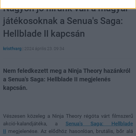
Nagyon jó hírünk van a magyar
játékosoknak a Senua's Saga:
Hellblade II kapcsán
kristfvarg
|
2024 április 23. 09:34
Nem feledkezett meg a Ninja Theory hazánkról
a Senua's Saga: Hellblade II megjelenés
kapcsán.
Loaded
:
Unmute
21.65%
Vészesen közeleg a Ninja Theory régóta várt filmszerű
akció-kalandjátéka, a
Senua's Saga: Hellblade
II
megjelenése. Az elődhöz hasonlóan, brutális, bőr alá