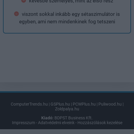
kevésbé személyes, mint az első rész
viszont sokkal inkább egy sétaszimulátor is
egyben, ami nem mindenkinek fog tetszeni
ComputerTrends.hu
|
GSPlus.hu
|
PCWPlus.hu
|
Puliwood.hu
|
Zoldpalya.hu
Kiadó:
BDPST Business Kft.
Impresszum
-
Adatvédelmi elveink
-
Hozzászólások kezelése