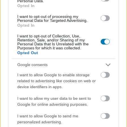
Personal Data.
menteni egyet, kilépni és visszatölteni. Ha ez megvan,
Opted In
akkor a legközelebbi új játékindításnál már ott lesz a
I want to opt-out of processing my
Hard opció.
Personal Data for Targeted Advertising.
Opted In
Nem lennénk meglepődve, ha ezek után sokan újra
I want to opt-out of Collection, Use,
elővennék a '99-es klasszikust, legalább egy
Retention, Sale, and/or Sharing of my
Personal Data that Is Unrelated with the
emulátorban.
Purposes for which it was collected.
Opted Out
A GameStar YouTube csatornája csak rád vár!
Google consents
Videótesztek, magyarázók, érdekességek,
I want to allow Google to enable storage
beszélgetések, livestreamek, végigjátszások,
related to advertising like cookies on web or
device identifiers in apps.
magyar feliratos előzetesek.
I want to allow my user data to be sent to
Feliratkozom
Google for online advertising purposes.
I want to allow Google to send me
Csatornatag leszek
personalized advertising.