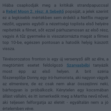
Hiába csapkodják meg a kritikák strandpapuccsal
a
Rebel Moon 2. rész: A Sebejtő
popsiját, a jelek szerint
ez a legkisebb mértékben sem érdekli a Netflix magyar
nézőit, ugyanis egyből a nézettségi toplista első helyére
repítették a filmet, sőt ezzel párhuzamosan az első rész,
vagyis A tűz gyermeke is visszatornázta magát a filmes
top 10-be, egészen pontosan a hatodik helyig kúszott
vissza.
Tévésorozatos fronton is egy új versenyző állt az élre, a
megtörtént esetet feldolgozó
Szarvasbébi
tanyázik
most épp az első helyen. A brit széria
főszereplője Donny, egy író-humorista, aki nagyon vágyik
az elmerésre, de ez csak nem akar összejönni neki,
bárhogyan is próbálkozik. Kénytelen egy kocsmában
állást vállalni, és itt ismerkedik meg a Martha nevű nővel,
aki teljesen felforgatja az életét - egyáltalán nem a jó
értelemben véve.