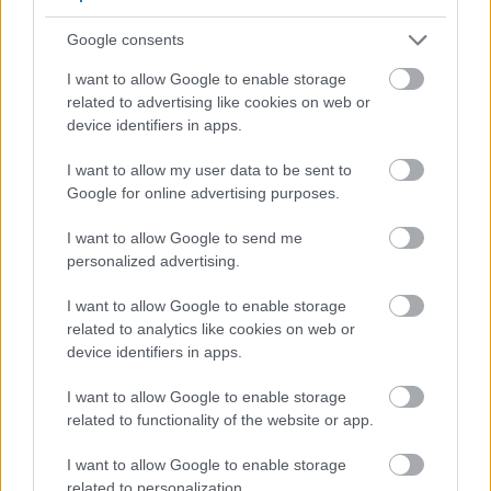
szinkronszínésze
Google consents
Csirke
|
2025 november 2. 16:02
I want to allow Google to enable storage
related to advertising like cookies on web or
device identifiers in apps.
Lauren Koopowitz szerint a Hollow Knight:
I want to allow my user data to be sent to
Silksong fejlesztői, a Team Cherry tagjai
Google for online advertising purposes.
keményen dolgoznak, de figyelnek a jó
I want to allow Google to send me
életminőségre is.
personalized advertising.
Loaded
:
Unmute
21.02%
I want to allow Google to enable storage
related to analytics like cookies on web or
A Hollow Knight: Silksong egyik szinkronszínésze,
device identifiers in apps.
Lauren Koopowitz "egészséges munkamániásokként"
I want to allow Google to enable storage
jellemezte a játékot fejlesztő Team Cherry csapatát. A
related to functionality of the website or app.
Dan Allen Gaming podcastben beszélt arról, milyen volt
együtt dolgozni az ausztrál stúdióval, és hogyan kezelték
I want to allow Google to enable storage
a munkaterhelést a fejlesztés során.
related to personalization.