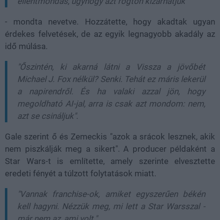
ellentmondás, úgyhogy azt rögtön kizárhatjuk"
- mondta nevetve. Hozzátette, hogy akadtak ugyan
érdekes felvetések, de az egyik legnagyobb akadály az
idő múlása.
"Őszintén, ki akarná látni a Vissza a jövőbét
Michael J. Fox nélkül? Senki. Tehát ez máris lekerül
a napirendről. És ha valaki azzal jön, hogy
megoldható AI-jal, arra is csak azt mondom: nem,
azt se csináljuk".
Gale szerint ő és Zemeckis "azok a srácok lesznek, akik
nem piszkálják meg a sikert". A producer példaként a
Star Wars-t is említette, amely szerinte elvesztette
eredeti fényét a túlzott folytatások miatt.
"Vannak franchise-ok, amiket egyszerűen békén
kell hagyni. Nézzük meg, mi lett a Star Warsszal -
már nem az, ami volt."