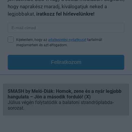
hogy naprakész maradj, kiválogatjuk neked a
legjobbakat,
iratkozz fel hírlevelünkre!
Kijelentem, hogy az
adatkezelési nyilatkozat
tartalmát
megismertem és azt elfogadom.
Feliratkozom
SMASH by Meló-Diák: Homok, zene és a nyár legjobb
hangulata – Jön a második forduló! (X)
Július végén folytatódik a balatoni strandröplabda-
sorozat.