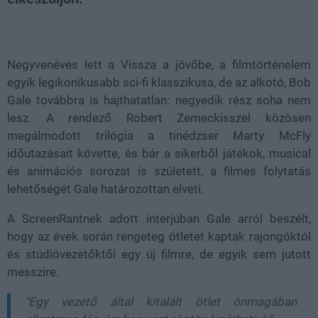
Loaded
:
Unmute
37.42%
Negyvenéves lett a Vissza a jövőbe, a filmtörténelem
egyik legikonikusabb sci-fi klasszikusa, de az alkotó, Bob
Gale továbbra is hajthatatlan: negyedik rész soha nem
lesz. A rendező Robert Zemeckisszel közösen
megálmodott trilógia a tinédzser Marty McFly
időutazásait követte, és bár a sikerből játékok, musical
és animációs sorozat is született, a filmes folytatás
lehetőségét Gale határozottan elveti.
A ScreenRantnek adott interjúban Gale arról beszélt,
hogy az évek során rengeteg ötletet kaptak rajongóktól
és stúdióvezetőktől egy új filmre, de egyik sem jutott
messzire.
"Egy vezető által kitalált ötlet önmagában