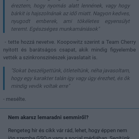
éreztem, hogy nyomás alatt lennének, vagy hogy
bárkit is hajszolnának az idő miatt. Nagyon kedves,
nyugodt emberek, ami tökéletes egyensúlyt
teremt. Egészséges munkamániások"
- tette hozzá nevetve. Koopowitz szerint a Team Cherry
nyitott és barátságos csapat, akik mindig figyelembe
vették a szinkronszínészek javaslatait is.
"Sokat beszélgettünk, ötleteltünk, néha javasoltam,
hogy egy karakter talán így vagy úgy érezhet, és ők
mindig vevők voltak erre"
- mesélte.
Nem akarsz lemaradni semmiről?
Rengeteg hír és cikk vár rád, lehet, hogy éppen nem
jön szembe GSO-n vagy a social médiában. Segítünk,