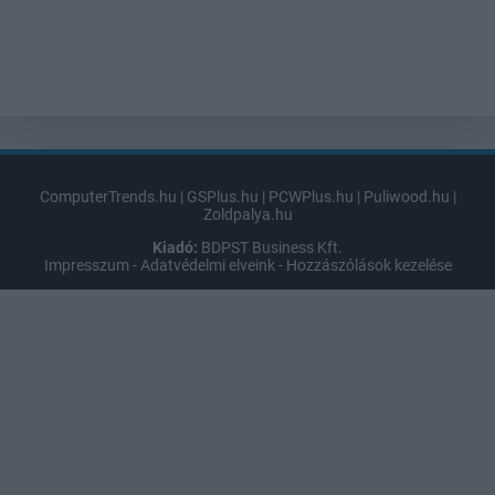
ComputerTrends.hu
|
GSPlus.hu
|
PCWPlus.hu
|
Puliwood.hu
|
Zoldpalya.hu
Kiadó:
BDPST Business Kft.
Impresszum
-
Adatvédelmi elveink
-
Hozzászólások kezelése