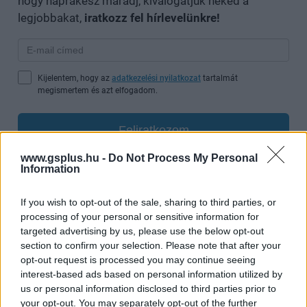
hogy naprakész maradj, kiválogatjuk neked a
legjobbakat,
iratkozz fel hírlevelünkre!
Kijelentem, hogy az
adatkezelési nyilatkozat
tartalmát
megismertem és azt elfogadom.
Feliratkozom
www.gsplus.hu -
Do Not Process My Personal
Information
SMASH by Meló-Diák: Homok, zene és a nyár legjobb
If you wish to opt-out of the sale, sharing to third parties, or
hangulata – Jön a második forduló! (X)
processing of your personal or sensitive information for
Július végén folytatódik a balatoni strandröplabda-
targeted advertising by us, please use the below opt-out
sorozat.
section to confirm your selection. Please note that after your
opt-out request is processed you may continue seeing
interest-based ads based on personal information utilized by
us or personal information disclosed to third parties prior to
your opt-out. You may separately opt-out of the further