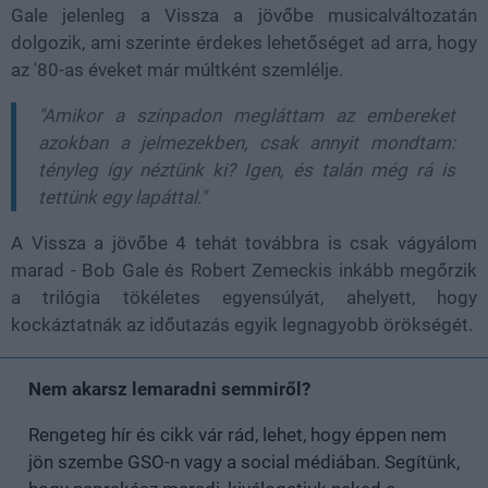
Gale jelenleg a Vissza a jövőbe musicalváltozatán
dolgozik, ami szerinte érdekes lehetőséget ad arra, hogy
az '80-as éveket már múltként szemlélje.
"Amikor a színpadon megláttam az embereket
azokban a jelmezekben, csak annyit mondtam:
tényleg így néztünk ki? Igen, és talán még rá is
tettünk egy lapáttal."
A Vissza a jövőbe 4 tehát továbbra is csak vágyálom
marad - Bob Gale és Robert Zemeckis inkább megőrzik
a trilógia tökéletes egyensúlyát, ahelyett, hogy
kockáztatnák az időutazás egyik legnagyobb örökségét.
Nem akarsz lemaradni semmiről?
Rengeteg hír és cikk vár rád, lehet, hogy éppen nem
jön szembe GSO-n vagy a social médiában. Segítünk,