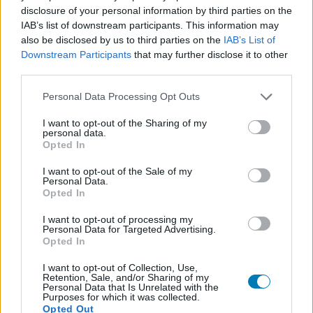
Címkék:
#vissza a jövőbe
#back to the future
#michael j.
disclosure of your personal information by third parties on the
fox
IAB’s list of downstream participants. This information may
also be disclosed by us to third parties on the
IAB’s List of
Downstream Participants
that may further disclose it to other
third parties.
Please note that this website/app uses one or more Google
Personal Data Processing Opt Outs
services and may gather and store information including but
not limited to your visit or usage behaviour. You may click to
I want to opt-out of the Sharing of my
personal data.
grant or deny consent to Google and its third-party tags to
Opted In
use your data for below specified purposes in below Google
consent section.
I want to opt-out of the Sale of my
Hozzászólások
Personal Data.
Opted In
I want to opt-out of processing my
Personal Data for Targeted Advertising.
„Egészséges munkamániások”
Opted In
- így jellemezte a Silksong
I want to opt-out of Collection, Use,
Retention, Sale, and/or Sharing of my
Personal Data that Is Unrelated with the
csapatát a játék
Purposes for which it was collected.
Opted Out