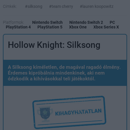
Címkék:
#silksong
#team cherry
#lauren koopowitz
Platformok:
Nintendo Switch
Nintendo Switch 2
PC
PlayStation 4
PlayStation 5
Xbox One
Xbox Series X
Hollow Knight: Silksong
A Silksong kíméletlen, de magával ragadó élmény.
Érdemes kipróbálnia mindenkinek, aki nem
ódzkodik a kihívásokkal teli játékoktól.