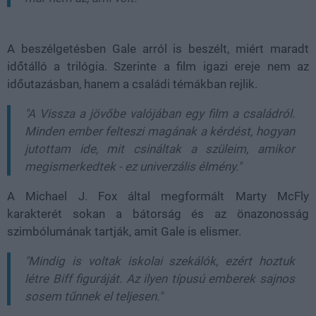
A beszélgetésben Gale arról is beszélt, miért maradt
időtálló a trilógia. Szerinte a film igazi ereje nem az
időutazásban, hanem a családi témákban rejlik.
"A Vissza a jövőbe valójában egy film a családról.
Minden ember felteszi magának a kérdést, hogyan
jutottam ide, mit csináltak a szüleim, amikor
megismerkedtek - ez univerzális élmény."
A Michael J. Fox által megformált Marty McFly
karakterét sokan a bátorság és az önazonosság
szimbólumának tartják, amit Gale is elismer.
"Mindig is voltak iskolai szekálók, ezért hoztuk
létre Biff figuráját. Az ilyen típusú emberek sajnos
sosem tűnnek el teljesen."