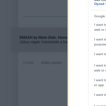
Opted 
Fe
Google 
I want t
web or d
SMASH by Meló-Diák: Homok, zene és a nyár legjob
I want t
Július végén folytatódik a balatoni strandröplabda-
purpose
I want 
Címkék:
#fábry sándor
#duna televízió
#mtva
I want t
web or d
I want t
or app.
I want t
I want t