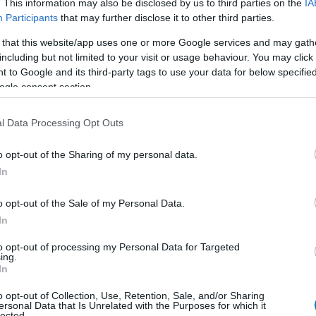
yen köze a műsor jövőjéhez.
. This information may also be disclosed by us to third parties on the
IA
Participants
that may further disclose it to other third parties.
ói tevékenység is áll. A Fábryt gyártó Trisó Produkció
 that this website/app uses one or more Google services and may gath
ért el, míg a humorista saját cége, a Bohumil Kft. 115
including but not limited to your visit or usage behaviour. You may click 
os nyereséget termelt.
 to Google and its third-party tags to use your data for below specifi
ogle consent section.
agy csupán egy szokásos nyári szünetről van szó, az
r derül ki. Jelenleg egyik érintett fél sem jelentette
l Data Processing Opt Outs
o opt-out of the Sharing of my personal data.
In
o opt-out of the Sale of my Personal Data.
en nem jön szembe GSO-n vagy a social médiában.
In
 neked a legjobbakat,
iratkozz fel hírlevelünkre!
to opt-out of processing my Personal Data for Targeted
ing.
In
o opt-out of Collection, Use, Retention, Sale, and/or Sharing
smertem és azt elfogadom.
ersonal Data that Is Unrelated with the Purposes for which it
lected.