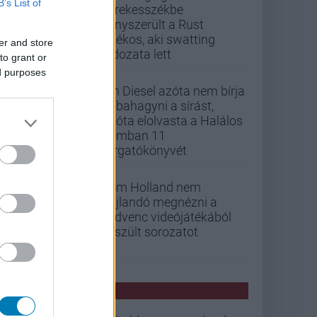
B’s List of
kerekesszékbe
kényszerült a Rust
játékos, aki swatting
er and store
áldozata lett
to grant or
ed purposes
Vin Diesel azóta nem bírja
abbahagyni a sírást,
mióta elolvasta a Halálos
iramban 11
forgatókönyvét
Tom Holland nem
hajlandó megnézni a
kedvenc videójátékából
készült sorozatot
PCW HÍREK