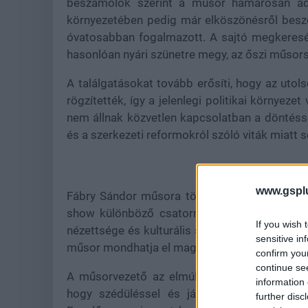
beszámolók szerint a műsor hamarosan adá
környezetében pedig már elköszönésről besz
óvatosabban fogalmazott. A sajtó megkeresé
hasonlóan nyári szünetre megy, az őszi műsors
A találgatásokat tovább erősíti, hogy az utol
rögzítették, így a jelenlegi politikai környeze
nem állnak közvetlen kapcsolatban a döntés
és a szerkezeti reformokról szóló viták miatt 
www.gspl
Fábry Sándor műsora több mint két évtizede
show különböző csatornákon és formátumokba
If you wish 
nézettsége és kulturális súlya az évek során 
sensitive in
műsor mondhatja el magáról, hogy ilyen hossz
confirm you
continue se
A műsorvezető az elmúlt hetekben egészségüg
information 
hogy szédüléssel és járásbizonytalansággal
further disc