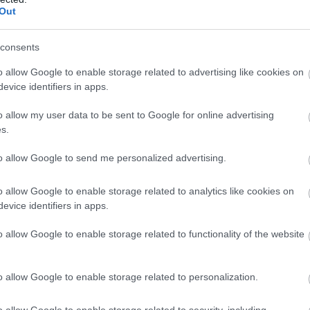
Out
liratkozom
consents
o allow Google to enable storage related to advertising like cookies on
evice identifiers in apps.
b hangulata – Jön a második forduló! (X)
o allow my user data to be sent to Google for online advertising
sorozat.
s.
to allow Google to send me personalized advertising.
o allow Google to enable storage related to analytics like cookies on
evice identifiers in apps.
o allow Google to enable storage related to functionality of the website
o allow Google to enable storage related to personalization.
o allow Google to enable storage related to security, including