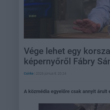
Vége lehet egy korsza
képernyőről Fábry S
Csirke
|
2026 június 8. 20:24
A közmédia egyelőre csak annyit árult e