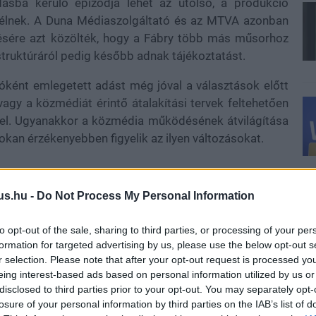
sba kerülő epizódja lehet az utolsó, a produkció
élnek. A Duna Médiaszolgáltató és az MTVA azonban
sére azt közölték, hogy a Fábry több más műsorhoz
truktúráról pedig később adnak tájékoztatást.
sóként emlegetett adást még jóval a választások előtt
t vagy a közmédiát érintő átalakítási tervek feltehetően
sel. Ugyanakkor a közmédia működésének átvilágítása
sokan érzékenyebben figyelik az ilyen változásokat.
us.hu -
Do Not Process My Personal Information
 meghatározó szereplője a magyar televíziózásnak. A
n futott, mielőtt a közmédiához került volna. Bár
to opt-out of the sale, sharing to third parties, or processing of your per
sokszor vita tárgyát képezte, kevés hazai szórakoztató
formation for targeted advertising by us, please use the below opt-out s
ú ideig képernyőn maradt.
r selection. Please note that after your opt-out request is processed y
eing interest-based ads based on personal information utilized by us or
yi problémáiról is beszélt. Egy interjúban elárulta,
disclosed to third parties prior to your opt-out. You may separately opt-
 küzd, emiatt neurológiai vizsgálatokon vett részt.
losure of your personal information by third parties on the IAB’s list of