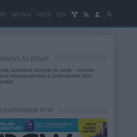
RT
KRITIKA
VIDEÓ
GS+
MÁSVILÁG ROVAT
lmek, sorozatok, könyvek és zenék – minden,
ivel érdemes kitölteni a játékmenetek közti
ünetet.
LEGFRISSEBB PCW