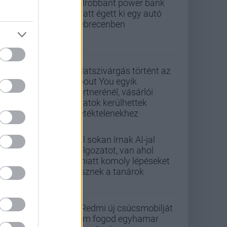
Felrobbant power bank
miatt égett ki egy autó
Debrecenben
Adatszivárgás történt az
About You egyik
partnerénél, vásárlói
adatok kerülhettek
illetéktelenekhez
Túl sokan írnak AI-jal
dolgozatot, van ahol
emiatt komoly lépéseket
tesznek a tanárok
A Redmi új csúcsmobilját
nem fogod egyhamar