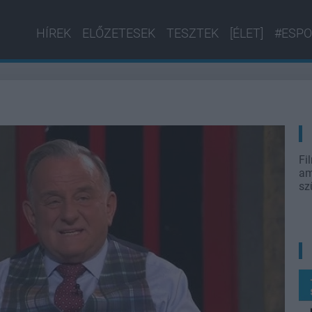
HÍREK
ELŐZETESEK
TESZTEK
[ÉLET]
#ESPO
Fi
am
sz