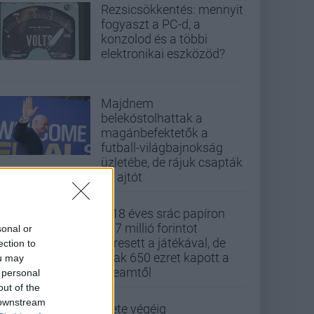
Rezsicsökkentés: mennyit
fogyaszt a PC-d, a
konzolod és a többi
elektronikai eszközöd?
Majdnem
belekóstolhattak a
magánbefektetők a
futball-világbajnokság
üzletébe, de rájuk csapták
az ajtót
A 18 éves srác papíron
437 millió forintot
sonal or
keresett a játékával, de
ection to
csak 650 ezret kapott a
ou may
Steamtől
 personal
out of the
 downstream
Élete végéig