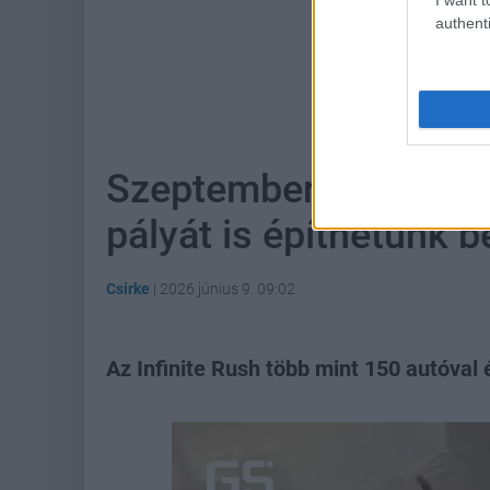
authenti
Hoz
Szeptemberben jön az
pályát is építhetünk 
Csirke
|
2026 június 9. 09:02
Az Infinite Rush több mint 150 autóval 