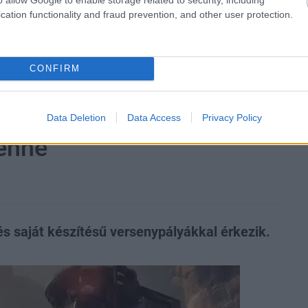
cation functionality and fraud prevention, and other user protection.
zászólások
CONFIRM
 új Hot Wheels-játék,
Data Deletion
Data Access
Privacy Policy
benne
és saját készítésű versenypályákkal érkezik.