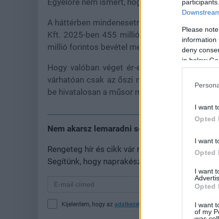
Egyelőre nem ismert, hogy ennek van-e bármil
participants
Downstream 
A háttérben mindenesetre egy sikeres vállalkoz
Please note
Kft. 2025-ben 455 millió forintos árbevételt 
information 
millió forintos bevétel mellett 60 millió forint
deny consent
in below Go
Hogy valóban véget ér-e a Fábry a Dunán, v
várhatóan csak az őszi műsorrend bejelentéseko
Persona
be hivatalosan a műsor megszűnését.
I want t
Opted 
Nem akarsz lemaradni semmiről?
I want t
Rengeteg hír és cikk vár rád, lehet, hogy épp
Opted 
Segítünk, hogy naprakész maradj, kiválogatjuk
I want 
Advertis
Opted 
I want t
Kijelentem, hogy az
adatkezelési nyilatkozat
tartalmát megi
of my P
was col