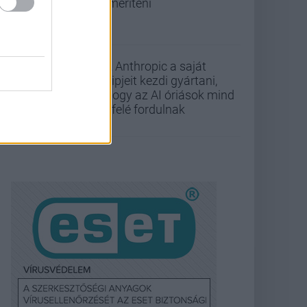
lemeríteni
Az Anthropic a saját
chipjeit kezdi gyártani,
ahogy az AI óriások mind
befelé fordulnak