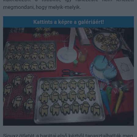
megmondani, hogy melyik-melyik.
Kattints a képre a galériáért!
Siouxz ötletét a barátai első kézből tapasztalhatták meg,