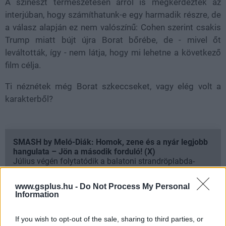
A színészt természetesen arról is megkérdezték az
interjúban, hogy számíthatunk-e egy harmadik részre, de
a válasz alapján ez nem valószínű: Cohen szerint csakis
Trump miatt bújt újra Borat bőrébe, de - mivel őt
leváltották, így - nem látja, hogy mi lehetne a következő
film célja.
Ti néznétek még Borat szkeccseket, vagy elég volt a
karakterből?
SMASH by Meló-Diák: Homok, zene és a nyár legjobb
hangulata – Jön a második forduló! (X)
Július végén folytatódik a balatoni strandröplabda-
sorozat.
www.gsplus.hu -
Do Not Process My Personal
Information
If you wish to opt-out of the sale, sharing to third parties, or
Címkék:
#sacha baron cohen
#borat
#borat 2