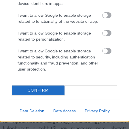
device identifiers in apps.
játék receptje.
I want to allow Google to enable storage
related to functionality of the website or app.
Egy Twitch streamer,
Siouxz
átemelte az Among Us
I want to allow Google to enable storage
koncepcióját az édességek szintjére, és olyan kinézetű
related to personalization.
sütiket sütött, amik a játékbeli karakterekre
I want to allow Google to enable storage
hasonlítanak. Természetesen itt is volt egy csavar,
related to security, including authentication
méghozzá az, hogy minden egyes tálcán az egyik
functionality and fraud prevention, and other
finomság "áruló" volt: fűszeres habanero vajból készült.
user protection.
A habanero az egyik legnépszerűbb erős paprikafajta,
ami a csípős csilik kedvelt alapanyaga. A szakács szerint
CONFIRM
azonban nem kell aggódni, nem használt olyan
mennyiséget, ami gyomor- vagy torokfájdalmat okozna,
de ahhoz épp elég volt, hogy a szájban csípjen.
Data Deletion
Data Access
Privacy Policy
Az imposztorsütik állaga vagy kinézete egyébként nem
különbözött a többitől, így ránézésre nem lehetett