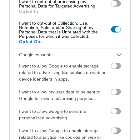
I want to opt-out of processing my
Personal Data for Targeted Advertising.
Opted In
Az egyik desszert nem az, aminek mutatja
I want to opt-out of Collection, Use,
magát.
Retention, Sale, and/or Sharing of my
Personal Data that Is Unrelated with the
Purposes for which it was collected.
Loaded
:
Unmute
21.86%
Opted Out
Bár az Among Us 2018-as játék, igazából tavaly pörgött
Google consents
rá mindenki és repítették az InnerSloth játékát a
I want to allow Google to enable storage
legnépszerűbb címek közé
. A csapat azóta
related to advertising like cookies on web or
folyamatosan frissíti az űrcsapatjátékot, ami egy
device identifiers in apps.
rendkívül egyszerű koncepcióra épül: egy űrhajón kell
I want to allow my user data to be sent to
feladatokat teljesítenünk és összedolgoznunk
Google for online advertising purposes.
társainkkal, egyvalaki azonban imposztor, és a feladata
titokban az, hogy szabotáljon.
I want to allow Google to send me
personalized advertising.
Az Among Us azóta igazi szenzáció lett és túllépett a
videojátékos határokon: készül belőle
horrorisztikus
I want to allow Google to enable storage
related to analytics like cookies on web or
kisfilm
, plüssfigura, sőt a konyhából sem hiányozhatott a