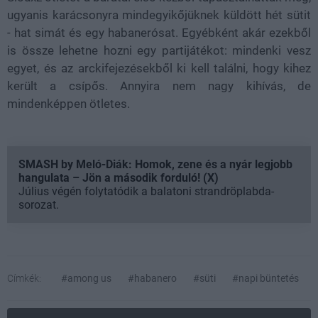
ugyanis karácsonyra mindegyikőjüknek küldött hét sütit
- hat simát és egy habanerósat. Egyébként akár ezekből
is össze lehetne hozni egy partijátékot: mindenki vesz
egyet, és az arckifejezésekből ki kell találni, hogy kihez
került a csípős. Annyira nem nagy kihívás, de
mindenképpen ötletes.
SMASH by Meló-Diák: Homok, zene és a nyár legjobb
hangulata – Jön a második forduló! (X)
Július végén folytatódik a balatoni strandröplabda-
sorozat.
Címkék:
#among us
#habanero
#süti
#napi büntetés