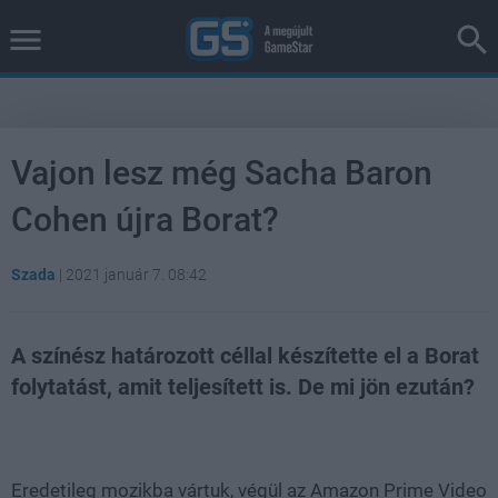
Vajon lesz még Sacha Baron
Cohen újra Borat?
Szada
|
2021 január 7. 08:42
A színész határozott céllal készítette el a Borat
folytatást, amit teljesített is. De mi jön ezután?
Loaded
:
Unmute
38.26%
Eredetileg mozikba vártuk, végül az Amazon Prime Video