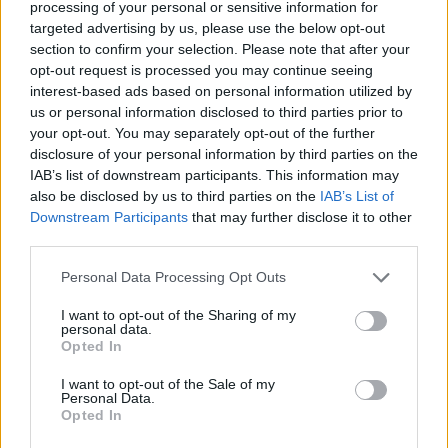
processing of your personal or sensitive information for
#amazon prime
targeted advertising by us, please use the below opt-out
section to confirm your selection. Please note that after your
opt-out request is processed you may continue seeing
interest-based ads based on personal information utilized by
us or personal information disclosed to third parties prior to
your opt-out. You may separately opt-out of the further
disclosure of your personal information by third parties on the
IAB’s list of downstream participants. This information may
also be disclosed by us to third parties on the
IAB’s List of
Downstream Participants
that may further disclose it to other
third parties.
Hozzászólások
Please note that this website/app uses one or more Google
Personal Data Processing Opt Outs
services and may gather and store information including but
not limited to your visit or usage behaviour. You may click to
I want to opt-out of the Sharing of my
Napi büntetés: az Among Us
personal data.
grant or deny consent to Google and its third-party tags to
Opted In
use your data for below specified purposes in below Google
sütikkel is kegyetlen
consent section.
I want to opt-out of the Sale of my
Personal Data.
Opted In
Szada
|
2021 január 7. 08:02