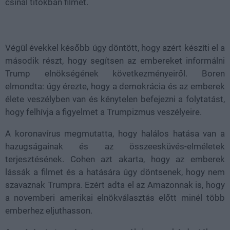
csinál titokban filmet.
Végül évekkel később úgy döntött, hogy azért készíti el a
második részt, hogy segítsen az embereket informálni
Trump elnökségének következményeiről. Boren
elmondta: úgy érezte, hogy a demokrácia és az emberek
élete veszélyben van és kénytelen befejezni a folytatást,
hogy felhívja a figyelmet a Trumpizmus veszélyeire.
A koronavírus megmutatta, hogy halálos hatása van a
hazugságainak és az összeesküvés-elméletek
terjesztésének. Cohen azt akarta, hogy az emberek
lássák a filmet és a hatására úgy döntsenek, hogy nem
szavaznak Trumpra. Ezért adta el az Amazonnak is, hogy
a novemberi amerikai elnökválasztás előtt minél több
emberhez eljuthasson.