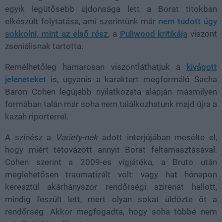
egyik legütősebb újdonsága lett a Borat titokban
elkészült folytatása, ami szerintünk már
nem tudott úgy
sokkolni, mint az első rész
, a
Puliwood kritikája
viszont
zseniálisnak tartotta.
Remélhetőleg hamarosan viszontláthatjuk a
kivágott
jeleneteket
is, ugyanis a karaktert megformáló Sacha
Baron Cohen legújabb nyilatkozata alapján másmilyen
formában talán már soha nem találkozhatunk majd újra a
kazah riporterrel.
A színész a
Variety-nek
adott interjújában mesélte el,
hogy miért tétovázott annyit Borat feltámasztásával.
Cohen szerint a 2009-es vígjátéka, a Bruto után
meglehetősen traumatizált volt: vagy hat hónapon
keresztül akárhányszor rendőrségi szirénát hallott,
mindig feszült lett, mert olyan sokat üldözte őt a
rendőrség. Akkor megfogadta, hogy soha többé nem