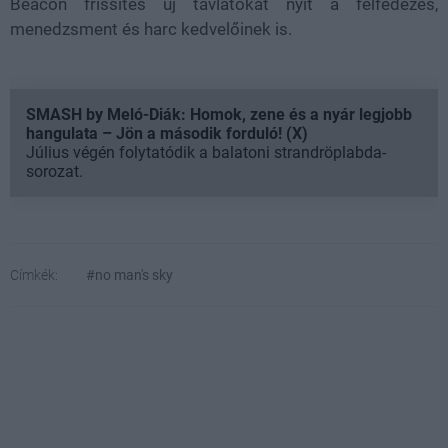
Beacon frissítés új távlatokat nyit a felfedezés,
menedzsment és harc kedvelőinek is.
SMASH by Meló-Diák: Homok, zene és a nyár legjobb
hangulata – Jön a második forduló! (X)
Július végén folytatódik a balatoni strandröplabda-
sorozat.
Címkék:
#no man's sky