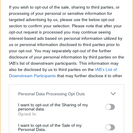
If you wish to opt-out of the sale, sharing to third parties, or
processing of your personal or sensitive information for
targeted advertising by us, please use the below opt-out
section to confirm your selection. Please note that after your
opt-out request is processed you may continue seeing
interest-based ads based on personal information utilized by
us or personal information disclosed to third parties prior to
your opt-out. You may separately opt-out of the further
disclosure of your personal information by third parties on the
IAB’s list of downstream participants. This information may
T'Challa halála után Vakanda hanyatlásnak indul, és a
also be disclosed by us to third parties on the
IAB’s List of
vibránium iránti verseny újra fellángol. A Marvel utal arra
Downstream Participants
that may further disclose it to other
is, hogy a sorozatban hősök, gonosztevők és mutánsok
third parties.
is kulcsszerepet kapnak, és a törzsi küzdelem győztese
Please note that this website/app uses one or more Google
Personal Data Processing Opt Outs
dönti el, milyen jövő vár Vakandára. Az első szám máris
services and may gather and store information including but
rengeteg kérdést vet fel, így a folytatás minden bizonnyal
not limited to your visit or usage behaviour. You may click to
I want to opt-out of the Sharing of my
personal data.
grant or deny consent to Google and its third-party tags to
egyre mélyebbre viszi az olvasókat a Fekete Párduc
Opted In
use your data for below specified purposes in below Google
örökségének új fejezetébe.
consent section.
I want to opt-out of the Sale of my
Personal Data.