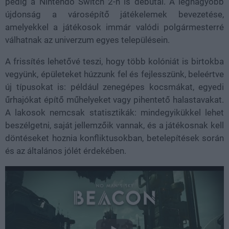
pedig a Nintendo Switch 2-n is debütál. A legnagyobb
újdonság a városépítő játékelemek bevezetése,
amelyekkel a játékosok immár valódi polgármesterré
válhatnak az univerzum egyes településein.
A frissítés lehetővé teszi, hogy több kolóniát is birtokba
vegyünk, épületeket húzzunk fel és fejlesszünk, beleértve
új típusokat is: például zenegépes kocsmákat, egyedi
űrhajókat építő műhelyeket vagy pihentető halastavakat.
A lakosok nemcsak statisztikák: mindegyikükkel lehet
beszélgetni, saját jellemzőik vannak, és a játékosnak kell
döntéseket hoznia konfliktusokban, betelepítések során
és az általános jólét érdekében.