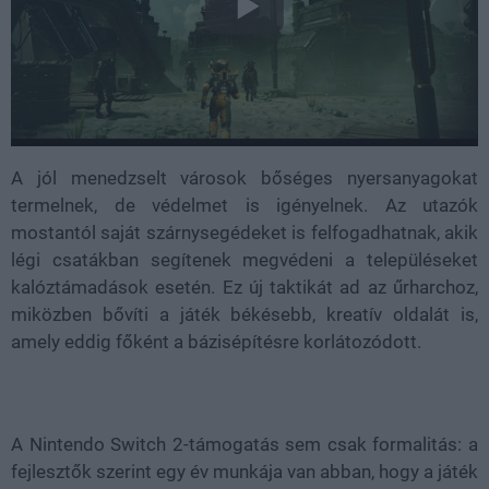
A jól menedzselt városok bőséges nyersanyagokat
termelnek, de védelmet is igényelnek. Az utazók
mostantól saját szárnysegédeket is felfogadhatnak, akik
légi csatákban segítenek megvédeni a településeket
kalóztámadások esetén. Ez új taktikát ad az űrharchoz,
miközben bővíti a játék békésebb, kreatív oldalát is,
amely eddig főként a bázisépítésre korlátozódott.
A Nintendo Switch 2-támogatás sem csak formalitás: a
fejlesztők szerint egy év munkája van abban, hogy a játék