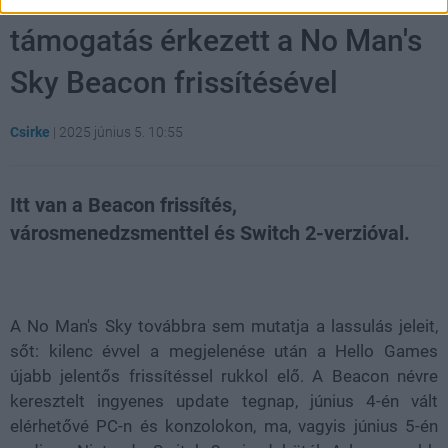
támogatás érkezett a No Man's
Sky Beacon frissítésével
Csirke
|
2025 június 5. 10:55
Itt van a Beacon frissítés,
városmenedzsmenttel és Switch 2-verzióval.
Loaded
:
Unmute
21.86%
A No Man's Sky továbbra sem mutatja a lassulás jeleit,
sőt: kilenc évvel a megjelenése után a Hello Games
újabb jelentős frissítéssel rukkol elő. A Beacon névre
keresztelt ingyenes update tegnap, június 4-én vált
elérhetővé PC-n és konzolokon, ma, vagyis június 5-én