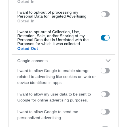
Opted In
Nem akarsz lemaradni semmiről?
I want to opt-out of processing my
Rengeteg hír és cikk vár rád, lehet, hogy éppen nem
Personal Data for Targeted Advertising.
Opted In
jön szembe GSO-n vagy a social médiában. Segítünk,
hogy naprakész maradj, kiválogatjuk neked a
I want to opt-out of Collection, Use,
Retention, Sale, and/or Sharing of my
legjobbakat,
iratkozz fel hírlevelünkre!
Personal Data that Is Unrelated with the
Purposes for which it was collected.
Opted Out
Google consents
Kijelentem, hogy az
adatkezelési nyilatkozat
tartalmát
megismertem és azt elfogadom.
I want to allow Google to enable storage
related to advertising like cookies on web or
device identifiers in apps.
Feliratkozom
I want to allow my user data to be sent to
Google for online advertising purposes.
SMASH by Meló-Diák: Homok, zene és a nyár legjobb
I want to allow Google to send me
hangulata – Jön a második forduló! (X)
personalized advertising.
Július végén folytatódik a balatoni strandröplabda-