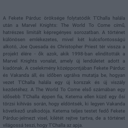
Loaded
:
Unmute
38.26%
A Fekete Párduc öröksége folytatódik T'Challa halála
után a Marvel Knights: The World To Come című,
hatrészes limitált képregényes sorozatban. A történet
különösen emlékezetes, mivel két kulcsfontosságú
alkotó, Joe Quesada és Christopher Priest tér vissza a
projekt élére - ők azok, akik 1998-ban elindították a
Marvel Knights vonalat, amely új lendületet adott a
kiadónak. A cselekmény középpontjában Fekete Párduc
és Vakanda áll, és időben ugrálva mutatja be, hogyan
vezet T'Challa halála egy új korszak és új viszály
kezdetéhez. A The World To Come első számában egy
idősebb T'Challa éppen fia, Ketema ellen küzd egy ősi
törzsi kihívás során, hogy eldöntsék, ki legyen Vakanda
következő uralkodója. Ketema teljes testet fedő Fekete
Párduc-jelmezt visel, kilétét rejtve tartva, de a történet
világossá teszi, hogy T'Challa az apja.