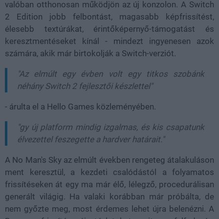
valóban otthonosan működjön az új konzolon. A Switch
2 Edition jobb felbontást, magasabb képfrissítést,
élesebb textúrákat, érintőképernyő-támogatást és
keresztmentéseket kínál - mindezt ingyenesen azok
számára, akik már birtokolják a Switch-verziót.
"Az elmúlt egy évben volt egy titkos szobánk
néhány Switch 2 fejlesztői készlettel"
- árulta el a Hello Games közleményében.
"gy új platform mindig izgalmas, és kis csapatunk
élvezettel feszegette a hardver határait."
A No Man's Sky az elmúlt években rengeteg átalakuláson
ment keresztül, a kezdeti csalódástól a folyamatos
frissítéseken át egy ma már élő, lélegző, procedurálisan
generált világig. Ha valaki korábban már próbálta, de
nem győzte meg, most érdemes lehet újra belenézni. A