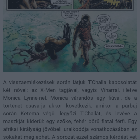
A visszaemlékezések során látjuk T'Challa kapcsolatát
két nővel: az X-Men tagjával, vagyis Viharral, illetve
Monica Lynne-nel. Monica várandós egy fiúval, de a
történet csavarja akkor következik, amikor a párbaj
során Ketema végül legyőzi T'Challát, és levéve a
maszkját kiderül: egy szőke, fehér bőrű fiatal férfi. Egy
afrikai királyság jövőbeli uralkodója vonatkozásában ez
sokakat meglephet. A sorozat ezzel számos kérdést vet