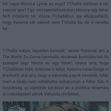
fel: vajon Monica Lynne az anya? T'Challa valóban a vér
szerinti apa? Egy visszaemlékezésben Monica egy fehér
férfi oldaláról tér vissza T'Challához, így elképzelhető,
hogy Ketema vér szerint nem T'Challa fia, de ő nevelte
fel.
T'Challa mégis "egyetlen fiamnak" nevezi Ketemát, ám a
The World To Come harmadik részének borítóján két fiú
szerepel (egy fekete és egy fehér), utalva arra, hogy
T'Challának több örököse is lehet. Ketema keserűsége is
érezhető: utal arra, hogy a vakandai papok nevelték, talán
mert a király nem vállalhatta nyilvánosan a fehér fiút. A
feszültség, az identitás kérdései és a politikai dinamika
új mélységeket adnak Vakanda jövőjének.