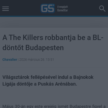
A The Killers robbantja be a BL-
döntőt Budapesten
Chavalier
|
2026 március 26. 13:51
Világsztárok fellépésével indul a Bajnokok
Ligája döntője a Puskás Arénában.
Loaded
:
Unmute
38.26%
Május 30-án egy este erejéig ismét Budapestre figyel a