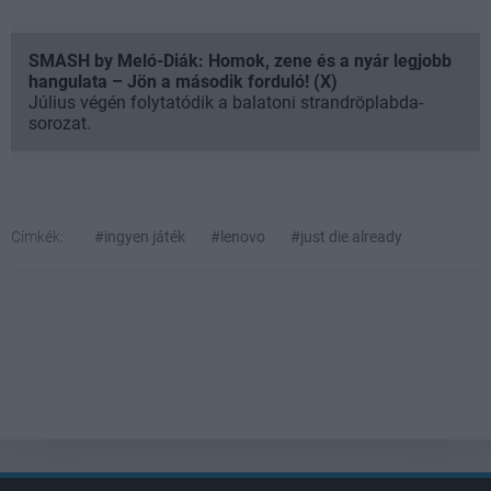
SMASH by Meló-Diák: Homok, zene és a nyár legjobb
hangulata – Jön a második forduló! (X)
Július végén folytatódik a balatoni strandröplabda-
sorozat.
Címkék:
#ingyen játék
#lenovo
#just die already