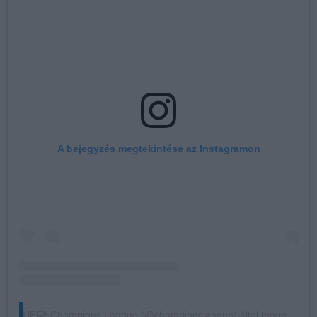
A bejegyzés megtekintése az Instagramon
UEFA Champions League (@championsleague) által megosztott bejegyzés