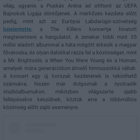
világ, ugyanis a Puskás Aréna ad otthont az UEFA
Bajnokok Ligája döntőjének. A mérkőzés kezdete előtt
pedig, mint azt az Európai Labdarúgó-szövetség
bejelentette
, a The Killers koncertje hivatott
megteremteni a hangulatot. A zenekar több mint 35
millió eladott albummal a háta mögött érkezik a magyar
fővárosba, és olyan dalokkal rázza fel a közönséget, mint
a Mr. Brightside, a When You Were Young és a Human,
amelyek mára generációkon átívelő himnuszokká váltak.
A koncert egy új korszak kezdetének is tekinthető
számukra, hiszen már dolgoznak a nyolcadik
stúdióalbumukon, miközben világszerte újabb
fellépésekre készülnek, köztük erre a többmilliós
közönség előtt zajló eseményre.