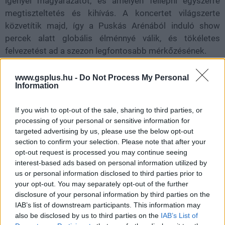
igényel magyarázatot, és amelyen fellépni egyszerre
megtiszteltetés és kihívás. A koncertet világszerte
közvetítik majd, így a Puskás Arénából induló show
percek alatt globális élménnyé válik, és tökéletes
felvezetést ad a szezon legfontosabb mérkőzésének.
www.gsplus.hu -
Do Not Process My Personal
Information
If you wish to opt-out of the sale, sharing to third parties, or
processing of your personal or sensitive information for
targeted advertising by us, please use the below opt-out
section to confirm your selection. Please note that after your
opt-out request is processed you may continue seeing
interest-based ads based on personal information utilized by
us or personal information disclosed to third parties prior to
your opt-out. You may separately opt-out of the further
disclosure of your personal information by third parties on the
IAB’s list of downstream participants. This information may
also be disclosed by us to third parties on the
IAB’s List of
Nem akarsz lemaradni semmiről?