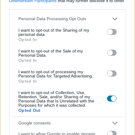
Downstream Participants
that may further disclose it to other
third parties.
Rengeteg hír és cikk vár rád, lehet, hogy éppen nem
jön szembe GSO-n vagy a social médiában. Segítünk,
Please note that this website/app uses one or more Google
Personal Data Processing Opt Outs
hogy naprakész maradj, kiválogatjuk neked a
services and may gather and store information including but
not limited to your visit or usage behaviour. You may click to
I want to opt-out of the Sharing of my
legjobbakat,
iratkozz fel hírlevelünkre!
personal data.
grant or deny consent to Google and its third-party tags to
Opted In
use your data for below specified purposes in below Google
consent section.
I want to opt-out of the Sale of my
Personal Data.
Kijelentem, hogy az
adatkezelési nyilatkozat
tartalmát
Opted In
megismertem és azt elfogadom.
I want to opt-out of processing my
Personal Data for Targeted Advertising.
Feliratkozom
Opted In
I want to opt-out of Collection, Use,
Retention, Sale, and/or Sharing of my
Personal Data that Is Unrelated with the
Purposes for which it was collected.
SMASH by Meló-Diák: Homok, zene és a nyár legjobb
Opted Out
hangulata – Jön a második forduló! (X)
Július végén folytatódik a balatoni strandröplabda-
Google consents
sorozat.
I want to allow Google to enable storage