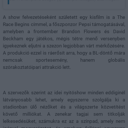
A show felvezetéseként született egy kisfilm is a The
Race Begins címmel, a főszponzor Pepsi támogatásával,
amelyben a frontember Brandon Flowers és David
Beckham egy játékos, mégis tétre menő versenyben
igyekeznek eljutni a szezon legjobban várt mérkőzésére.
A produkció ezzel is ráerősít arra, hogy a BL-döntő mára
nemcsak sportesemény, hanem globális
szórakoztatóipari attrakció lett.
A szervezők szerint az idei nyitóshow minden eddiginél
látványosabb lehet, amely egyszerre szolgálja ki a
stadionban ülő nézőket és a világszerte közvetítést
követő milliókat. A zenekar tagjai sem titkolják
lelkesedésüket, számukra ez az a színpad, amely nem