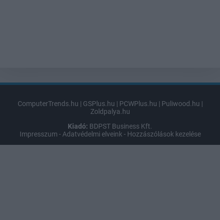
ComputerTrends.hu
|
GSPlus.hu
|
PCWPlus.hu
|
Puliwood.hu
|
Zoldpalya.hu
Kiadó:
BDPST Business Kft.
Impresszum
-
Adatvédelmi elveink
-
Hozzászólások kezelése