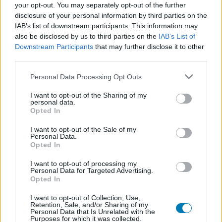
your opt-out. You may separately opt-out of the further
disclosure of your personal information by third parties on the
IAB’s list of downstream participants. This information may
also be disclosed by us to third parties on the
IAB’s List of
Hozzászólások
Downstream Participants
that may further disclose it to other
third parties.
Please note that this website/app uses one or more Google
Personal Data Processing Opt Outs
Tényleg folytatást kap a Life is
services and may gather and store information including but
not limited to your visit or usage behaviour. You may click to
I want to opt-out of the Sharing of my
personal data.
Strange, még idén megjelenik
grant or deny consent to Google and its third-party tags to
Opted In
use your data for below specified purposes in below Google
consent section.
I want to opt-out of the Sale of my
Rixon
|
2026 január 15. 17:19
Personal Data.
Opted In
I want to opt-out of processing my
Hamarosan be is mutatják az új játékot.
Personal Data for Targeted Advertising.
Opted In
Loaded
:
Unmute
80.09%
I want to opt-out of Collection, Use,
Retention, Sale, and/or Sharing of my
Personal Data that Is Unrelated with the
Hivatalosan is bejelentették a Life is Strange következő
Purposes for which it was collected.