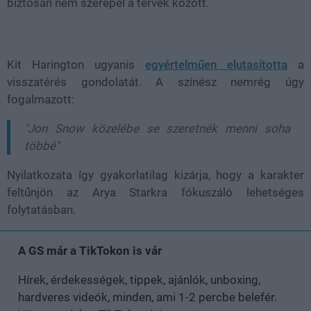
biztosan nem szerepel a tervek között.
Kit Harington ugyanis
egyértelműen elutasította
a
visszatérés gondolatát. A színész nemrég úgy
fogalmazott:
"Jon Snow közelébe se szeretnék menni soha
többé"
Nyilatkozata így gyakorlatilag kizárja, hogy a karakter
feltűnjön az Arya Starkra fókuszáló lehetséges
folytatásban.
A GS már a TikTokon is vár
Hírek, érdekességek, tippek, ajánlók, unboxing,
hardveres videók, minden, ami 1-2 percbe belefér.