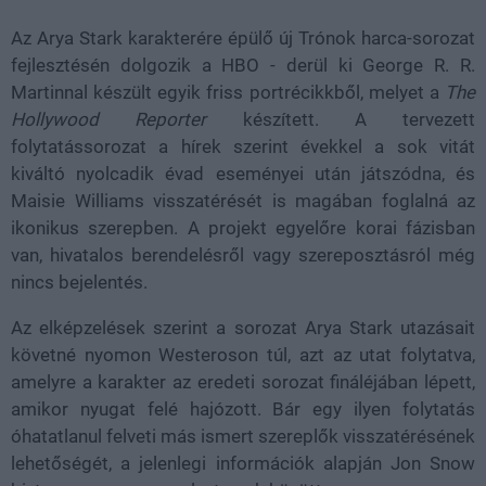
Az Arya Stark karakterére épülő új Trónok harca-sorozat
fejlesztésén dolgozik a HBO - derül ki George R. R.
Martinnal készült egyik friss portrécikkből, melyet a
The
Hollywood Reporter
készített. A tervezett
folytatássorozat a hírek szerint évekkel a sok vitát
kiváltó nyolcadik évad eseményei után játszódna, és
Maisie Williams visszatérését is magában foglalná az
ikonikus szerepben. A projekt egyelőre korai fázisban
van, hivatalos berendelésről vagy szereposztásról még
nincs bejelentés.
Az elképzelések szerint a sorozat Arya Stark utazásait
követné nyomon Westeroson túl, azt az utat folytatva,
amelyre a karakter az eredeti sorozat fináléjában lépett,
amikor nyugat felé hajózott. Bár egy ilyen folytatás
óhatatlanul felveti más ismert szereplők visszatérésének
lehetőségét, a jelenlegi információk alapján Jon Snow