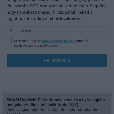
jön szembe GSO-n vagy a social médiában. Segítünk,
hogy naprakész maradj, kiválogatjuk neked a
legjobbakat,
iratkozz fel hírlevelünkre!
Kijelentem, hogy az
adatkezelési nyilatkozat
tartalmát
megismertem és azt elfogadom.
Feliratkozom
SMASH by Meló-Diák: Homok, zene és a nyár legjobb
hangulata – Jön a második forduló! (X)
Július végén folytatódik a balatoni strandröplabda-