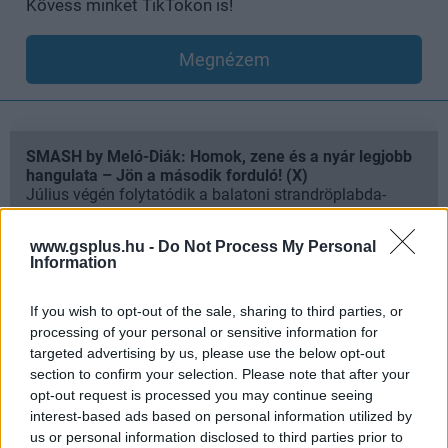
Kövess minket TikTokon is!
Megnézem
SMASH by Meló-Diák: Homok, zene és a nyár legjobb
hangulata – Jön a második forduló! (X)
Július végén folytatódik a balatoni strandröplabda-
sorozat.
www.gsplus.hu -
Do Not Process My Personal
Information
If you wish to opt-out of the sale, sharing to third parties, or
Címkék:
#trónok harca
#arya stark
processing of your personal or sensitive information for
targeted advertising by us, please use the below opt-out
section to confirm your selection. Please note that after your
opt-out request is processed you may continue seeing
interest-based ads based on personal information utilized by
us or personal information disclosed to third parties prior to