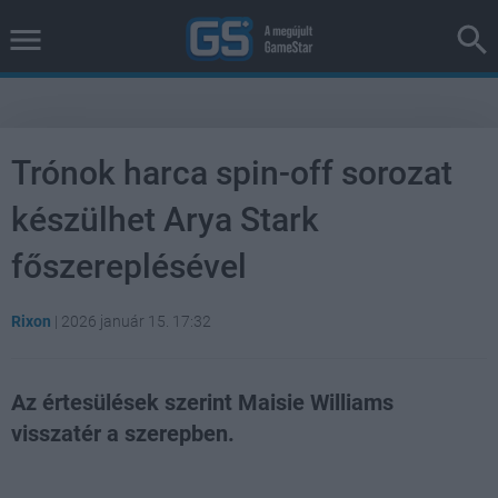
Trónok harca spin-off sorozat
készülhet Arya Stark
főszereplésével
Rixon
|
2026 január 15. 17:32
Az értesülések szerint Maisie Williams
visszatér a szerepben.
Loaded
:
Unmute
100.00%