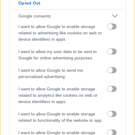
Opted Out
részét. Az új játék még idén megérkezik, a teljes körű
leleplezésre pedig január 20-án kerül sor a hivatalos X-
Google consents
fiók közlése alapján.
I want to allow Google to enable storage
Separate the real from the rumor... Join us for the
related to advertising like cookies on web or
device identifiers in apps.
exclusive reveal of the next Life is Strange game:
https://t.co/29yzDsGCb5
I want to allow my user data to be sent to
Google for online advertising purposes.
January 20. 10am PST / 1pm EST / 6pm GMT /
7pm CET.
pic.twitter.com/jYQphhU2e3
I want to allow Google to send me
personalized advertising.
— Life is Strange (@LifeIsStrange)
January 15, 2026
I want to allow Google to enable storage
Az új projektről ennél többet egyelőre nem árultak el,
related to analytics like cookies on web or
ugyanakkor nemrég
a PEGI értékelése már lebuktatta a
device identifiers in apps.
fejlesztőket
. Ebből az is kiderült,
ez a rész sem kerülgeti
majd a súlyosabb témákat: számíthatunk olyan jelenetre,
I want to allow Google to enable storage
amikor a játékos italába drogot kevernek egy bulin,
related to functionality of the website or app.
és emellett az erőszak realisztikus ábrázolása, valamint
I want to allow Google to enable storage