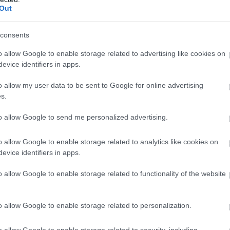
Out
consents
o allow Google to enable storage related to advertising like cookies on
evice identifiers in apps.
o allow my user data to be sent to Google for online advertising
s.
to allow Google to send me personalized advertising.
o allow Google to enable storage related to analytics like cookies on
 mint a hányatott sorsú projekt múltja. Már 2014
evice identifiers in apps.
sőt, akkor még a Sigourney Weaverrel is összefüggésbe
o allow Google to enable storage related to functionality of the website
en pedig a fő széria jövője is bizonytalanná vált, mert
ek, egyelőre nem tudni, hogy készül-e ötödik rész. Az
 - visszatérne-e egy újabb epizódra, vagy inkább egy
o allow Google to enable storage related to personalization.
o allow Google to enable storage related to security, including