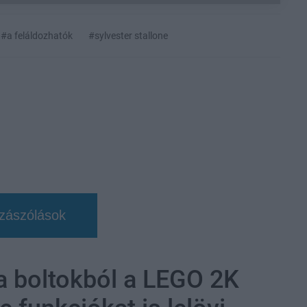
#a feláldozhatók
#sylvester stallone
zászólások
 a boltokból a LEGO 2K