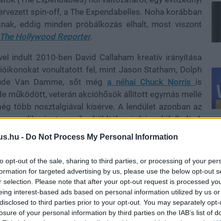
ervezett spin-off, a The Expendabelles. Noha korábban
snak, eddig minden próbálkozás elhalt, most viszont
The Hollywood Reporter
.
vel indult 2010-ben David Callaham kreatív irányítása
cióikonokat vonultatott fel, mint Jason Statham, Dolph
Claude Van Damme, sőt még
a néhai Chuck Norris
is
de működött, veterán akcióhősök állított egymás mellé
g több nosztalgiával kísérve. A lendület azonban az
negyedik részt moziba küldték, végképp kifulladt, A
te csak össze a jegypénztáraknál.
us.hu -
Do Not Process My Personal Information
to opt-out of the sale, sharing to third parties, or processing of your per
formation for targeted advertising by us, please use the below opt-out s
res Group próbál új életet lehelni a spin-offba, amely
r selection. Please note that after your opt-out request is processed y
franchise bővítését. A cselekmény a kilencvenes évek
eing interest-based ads based on personal information utilized by us or
iós, elit női operatív csapattal, és a cél nem csupán a
disclosed to third parties prior to your opt-out. You may separately opt-
óan is működő, látványos akciófilm megteremtése.
losure of your personal information by third parties on the IAB’s list of