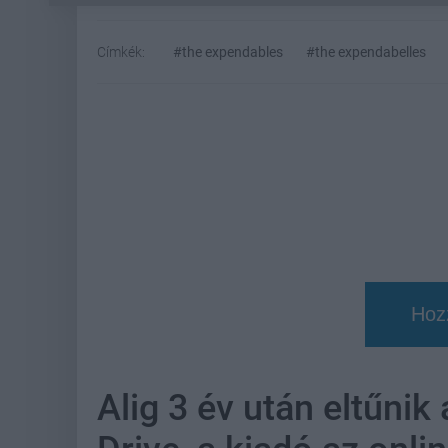
Címkék:
#the expendables
#the expendabelles
Hoz
Alig 3 év után eltűnik