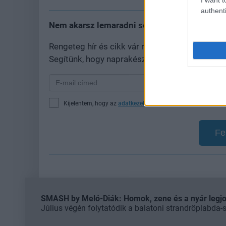
authenti
Nem akarsz lemaradni semmiről?
Rengeteg hír és cikk vár rád, lehet, hogy épp
Segítünk, hogy naprakész maradj, kiválogatjuk
Kijelentem, hogy az
adatkezelési nyilatkozat
tartalmát megi
Fe
SMASH by Meló-Diák: Homok, zene és a nyár legjob
Július végén folytatódik a balatoni strandröplabda-