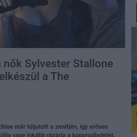
 nők Sylvester Stallone
elkészül a The
hise már túljutott a zenitjén, így erősen
zálja vagy inkább rázárja a koporsófedelet.