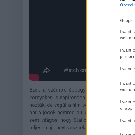
Opted 
Google 
I want t
web or d
I want t
purpose
I want 
I want t
Ezek a számok éppúgy óvatosságra intenek,
web or d
környékén is napirenden volt a női spin-off, 
I want t
hozták, de végül a film sosem készült el. Közb
or app.
bár a jogok nemrég a Lionsgate kezébe került
sem világos, hogy Stallone - aki már 79 éves
I want t
teljesen új irányt vesznek a készítők.
I want t