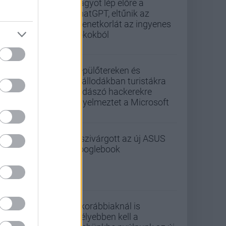
Nagyot lép előre a
ChatGPT, eltűnik az
üzenetkorlát az ingyenes
fiókokból
Repülőtereken és
szállodákban turistákra
vadászó hackerekre
figyelmeztet a Microsoft
Kiszivárgott az új ASUS
Googlebook
A korábbiaknál is
mélyebben kell a