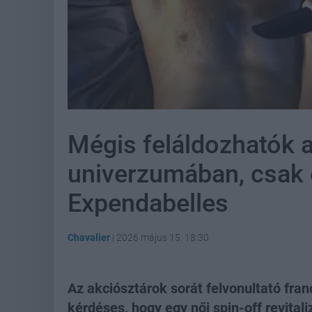
Mégis feláldozhatók a
univerzumában, csak 
Expendabelles
Chavalier
|
2026 május 15. 18:30
Az akciósztárok sorát felvonultató franc
kérdéses, hogy egy női spin-off revitali