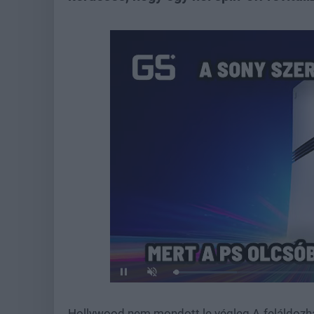
Loaded
:
Unmute
21.86%
Hollywood nem mondott le végleg A feláldozhat