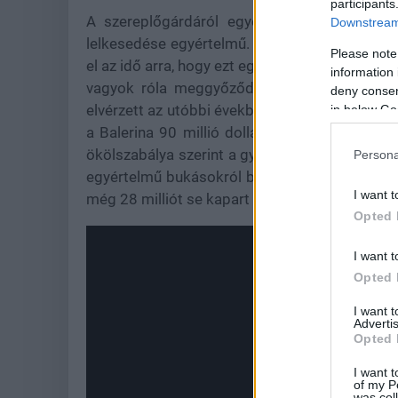
participants
A szereplőgárdáról egyelőre semmit sem t
Downstream 
lelkesedése egyértelmű. Szerintük régóta van 
Please note
el az idő arra, hogy ezt egy új, stílusos és en
information 
vagyok róla meggyőződve, hogy a közönség 
deny consent
elvérzett az utóbbi években. A Charlie Angyalai 
in below Go
a Balerina 90 millió dolláros büdzséjével sz
ökölszabálya szerint a gyártási- és reklámköl
Persona
egyértelmű bukásokról beszélünk, csakúgy, min
I want t
még 28 milliót se kapart össze.
Opted 
I want t
Opted 
I want 
Advertis
Opted 
I want t
of my P
was col