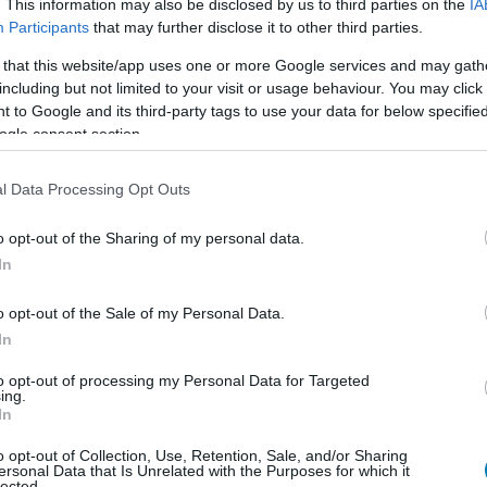
. This information may also be disclosed by us to third parties on the
IA
udni, és bemutatódátum sincs még, de az alkotók
Participants
that may further disclose it to other third parties.
igény egy női központú akciófranchise-ra, és most jött
 that this website/app uses one or more Google services and may gath
ergikus formában meg is valósítsák. Személy szerint nem
including but not limited to your visit or usage behaviour. You may click 
is így gondolja, mert minden hasonló próbálkozás
 to Google and its third-party tags to use your data for below specifi
reboot 55 millió dollárból készült és 73 milliót hozott,
ogle consent section.
emben 140 milliós bevétel áll, és mivel a mozis matek
tségnek minimum a duplája kell már a nullszaldóhoz is,
l Data Processing Opt Outs
t a 355 esetében, amely 75 millió dollárba került, de
o opt-out of the Sharing of my personal data.
In
o opt-out of the Sale of my Personal Data.
In
to opt-out of processing my Personal Data for Targeted
ing.
In
o opt-out of Collection, Use, Retention, Sale, and/or Sharing
ersonal Data that Is Unrelated with the Purposes for which it
lected.