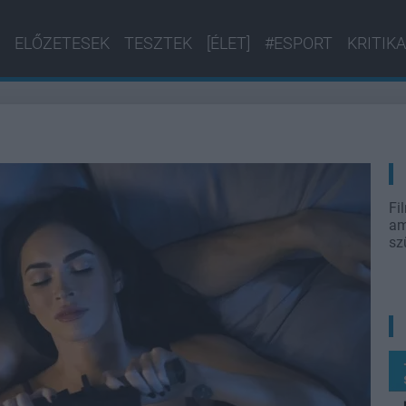
ELŐZETESEK
TESZTEK
[ÉLET]
#ESPORT
KRITIKA
Fi
am
sz