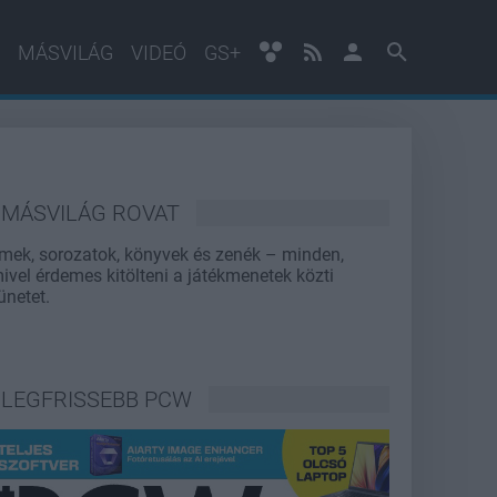
MÁSVILÁG
VIDEÓ
GS+
MÁSVILÁG ROVAT
lmek, sorozatok, könyvek és zenék – minden,
ivel érdemes kitölteni a játékmenetek közti
ünetet.
LEGFRISSEBB PCW