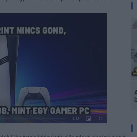
A
ók (The Expendables) női változatáról, egy évtizednyi