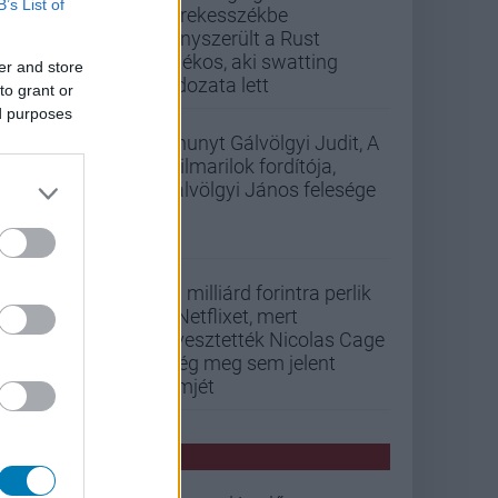
B’s List of
kerekesszékbe
kényszerült a Rust
játékos, aki swatting
er and store
áldozata lett
to grant or
ed purposes
Elhunyt Gálvölgyi Judit, A
szilmarilok fordítója,
Gálvölgyi János felesége
33 milliárd forintra perlik
a Netflixet, mert
elvesztették Nicolas Cage
még meg sem jelent
filmjét
PCW HÍREK