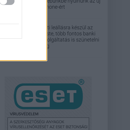
zsebünkbe nyúlnunk az új
iPhone-ért
Esti leállásra készül az
Erste, több fontos banki
szolgáltatás is szünetelni
fog