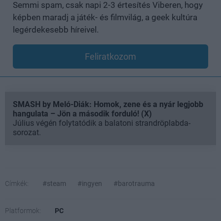
Semmi spam, csak napi 2-3 értesítés Viberen, hogy
képben maradj a játék- és filmvilág, a geek kultúra
legérdekesebb híreivel.
Feliratkozom
SMASH by Meló-Diák: Homok, zene és a nyár legjobb
hangulata – Jön a második forduló! (X)
Július végén folytatódik a balatoni strandröplabda-
sorozat.
Címkék:
#steam
#ingyen
#barotrauma
Platformok:
PC