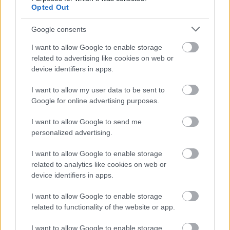
Opted Out
Csak a legbátrabbak és a legkitartóbbak
képesek életben maradni az Jupiter holdjának
Google consents
jeges óceánja mélyén.
I want to allow Google to enable storage
related to advertising like cookies on web or
Loaded
:
Unmute
21.86%
device identifiers in apps.
Talán nem mindenki ismeri mélytengeri horror és a
I want to allow my user data to be sent to
szimulációs szerepjáték hibridjét, a Barotraumát, de
Google for online advertising purposes.
azok számára, akik egyszer is felszálltak a
I want to allow Google to send me
tengeralattjáróra az Europa jégbe zárt óceánja mélyén, a
personalized advertising.
név egyet jelent a feszültséggel, a technikai
katasztrófákkal és a kétségbeesett sikolyokkal. A
I want to allow Google to enable storage
FakeFish és az Undertow Games közös fejlesztése
related to analytics like cookies on web or
device identifiers in apps.
hosszú korai hozzáféréses fázist követően tavaly
márciusban ért célegyenesbe, és a teljes verzió azóta is
I want to allow Google to enable storage
egyre mélyebbre húzza be a játékosokat - most pedig
related to functionality of the website or app.
bárki ingyen alámerülhet.
I want to allow Google to enable storage