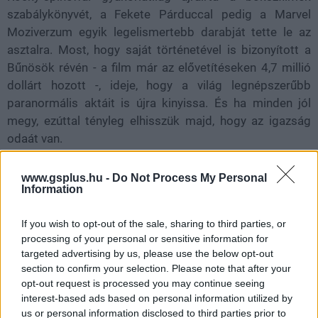
szabálykönyvét, a Fekete Párduccal pedig a Marvel
Moziverzum egyik legelismertebb darabját tette le az
asztalra. Most, hogy saját történetével is bizonyított a
Bűnösök révén - a film már az elővetítéseken 4,7 millió
dollárt hozott -, ideje, hogy a világ legnépszerűbb
paranormális aktáit is újra kinyissa. És ha minden jól
megy, ezúttal tényleg elhisszük majd, hogy az igazság
odaát van.
www.gsplus.hu -
Do Not Process My Personal
Information
SMASH by Meló-Diák: Homok, zene és a nyár legjobb
hangulata – Jön a második forduló! (X)
If you wish to opt-out of the sale, sharing to third parties, or
Július végén folytatódik a balatoni strandröplabda-
sorozat.
processing of your personal or sensitive information for
targeted advertising by us, please use the below opt-out
section to confirm your selection. Please note that after your
opt-out request is processed you may continue seeing
interest-based ads based on personal information utilized by
Címkék:
us or personal information disclosed to third parties prior to
#ryan coogler
#x-akták