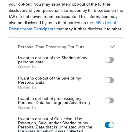
your opt-out. You may separately opt-out of the further
disclosure of your personal information by third parties on the
IAB’s list of downstream participants. This information may
also be disclosed by us to third parties on the
IAB’s List of
Downstream Participants
that may further disclose it to other
third parties.
Please note that this website/app uses one or more Google
Personal Data Processing Opt Outs
services and may gather and store information including but
not limited to your visit or usage behaviour. You may click to
I want to opt-out of the Sharing of my
Hozzászólások
personal data.
grant or deny consent to Google and its third-party tags to
Opted In
use your data for below specified purposes in below Google
consent section.
I want to opt-out of the Sale of my
Personal Data.
Ingyen kipróbálhatod most ezt
Opted In
I want to opt-out of processing my
a félelmetes játékot
Personal Data for Targeted Advertising.
Opted In
Chavalier
|
2025 április 19. 19:08
I want to opt-out of Collection, Use,
Retention, Sale, and/or Sharing of my
Personal Data that Is Unrelated with the
Purposes for which it was collected.