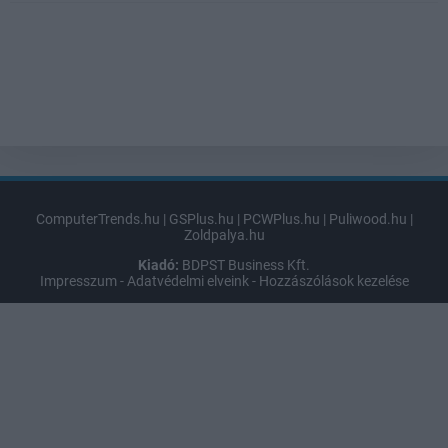
ComputerTrends.hu
|
GSPlus.hu
|
PCWPlus.hu
|
Puliwood.hu
|
Zoldpalya.hu
Kiadó:
BDPST Business Kft.
Impresszum
-
Adatvédelmi elveink
-
Hozzászólások kezelése