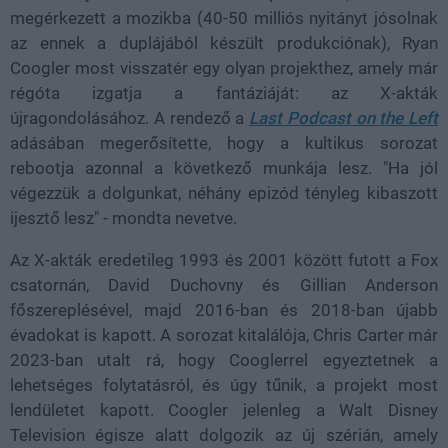
megérkezett a mozikba (40-50 milliós nyitányt jósolnak
az ennek a duplájából készült produkciónak), Ryan
Coogler most visszatér egy olyan projekthez, amely már
régóta izgatja a fantáziáját: az X-akták
újragondolásához. A rendező a
Last Podcast on the Left
adásában megerősítette, hogy a kultikus sorozat
rebootja azonnal a következő munkája lesz. "Ha jól
végezzük a dolgunkat, néhány epizód tényleg kibaszott
ijesztő lesz" - mondta nevetve.
Az X-akták eredetileg 1993 és 2001 között futott a Fox
csatornán, David Duchovny és Gillian Anderson
főszereplésével, majd 2016-ban és 2018-ban újabb
évadokat is kapott. A sorozat kitalálója, Chris Carter már
2023-ban utalt rá, hogy Cooglerrel egyeztetnek a
lehetséges folytatásról, és úgy tűnik, a projekt most
lendületet kapott. Coogler jelenleg a Walt Disney
Television égisze alatt dolgozik az új szérián, amely