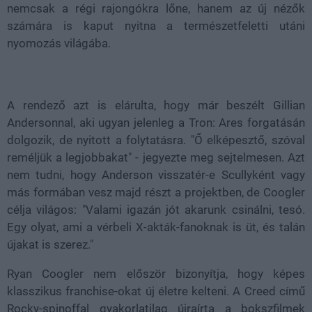
nemcsak a régi rajongókra lőne, hanem az új nézők
számára is kaput nyitna a természetfeletti utáni
nyomozás világába.
A rendező azt is elárulta, hogy már beszélt Gillian
Andersonnal, aki ugyan jelenleg a Tron: Ares forgatásán
dolgozik, de nyitott a folytatásra. "Ő elképesztő, szóval
reméljük a legjobbakat" - jegyezte meg sejtelmesen. Azt
nem tudni, hogy Anderson visszatér-e Scullyként vagy
más formában vesz majd részt a projektben, de Coogler
célja világos: "Valami igazán jót akarunk csinálni, tesó.
Egy olyat, ami a vérbeli X-akták-fanoknak is üt, és talán
újakat is szerez."
Ryan Coogler nem először bizonyítja, hogy képes
klasszikus franchise-okat új életre kelteni. A Creed című
Rocky-spinoffal gyakorlatilag újraírta a bokszfilmek