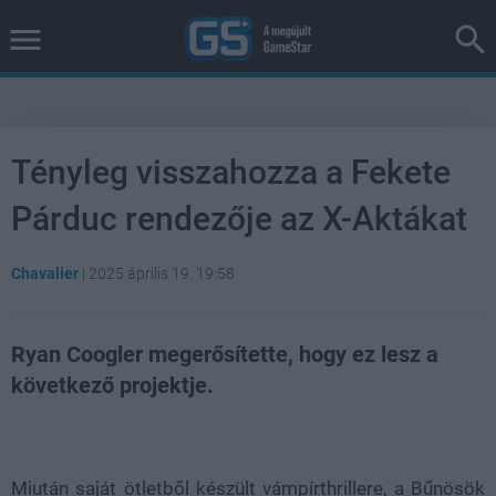
Tényleg visszahozza a Fekete
Párduc rendezője az X-Aktákat
Chavalier
|
2025 április 19. 19:58
Ryan Coogler megerősítette, hogy ez lesz a
következő projektje.
Loaded
:
Unmute
38.26%
Miután saját ötletből készült vámpírthrillere, a Bűnösök