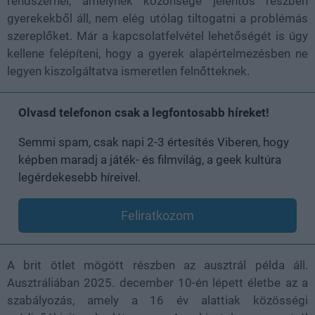
rendszernél, amelynek közönsége jelentős részben
gyerekekből áll, nem elég utólag tiltogatni a problémás
szereplőket. Már a kapcsolatfelvétel lehetőségét is úgy
kellene felépíteni, hogy a gyerek alapértelmezésben ne
legyen kiszolgáltatva ismeretlen felnőtteknek.
Olvasd telefonon csak a legfontosabb híreket!
Semmi spam, csak napi 2-3 értesítés Viberen, hogy
képben maradj a játék- és filmvilág, a geek kultúra
legérdekesebb híreivel.
Feliratkozom
A brit ötlet mögött részben az ausztrál példa áll.
Ausztráliában 2025. december 10-én lépett életbe az a
szabályozás, amely a 16 év alattiak közösségi