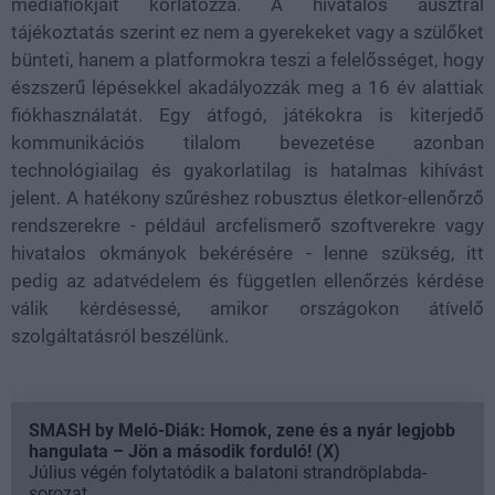
médiafiókjait korlátozza. A hivatalos ausztrál
tájékoztatás szerint ez nem a gyerekeket vagy a szülőket
bünteti, hanem a platformokra teszi a felelősséget, hogy
észszerű lépésekkel akadályozzák meg a 16 év alattiak
fiókhasználatát. Egy átfogó, játékokra is kiterjedő
kommunikációs tilalom bevezetése azonban
technológiailag és gyakorlatilag is hatalmas kihívást
jelent. A hatékony szűréshez robusztus életkor-ellenőrző
rendszerekre - például arcfelismerő szoftverekre vagy
hivatalos okmányok bekérésére - lenne szükség, itt
pedig az adatvédelem és független ellenőrzés kérdése
válik kérdésessé, amikor országokon átívelő
szolgáltatásról beszélünk.
SMASH by Meló-Diák: Homok, zene és a nyár legjobb
hangulata – Jön a második forduló! (X)
Július végén folytatódik a balatoni strandröplabda-
sorozat.