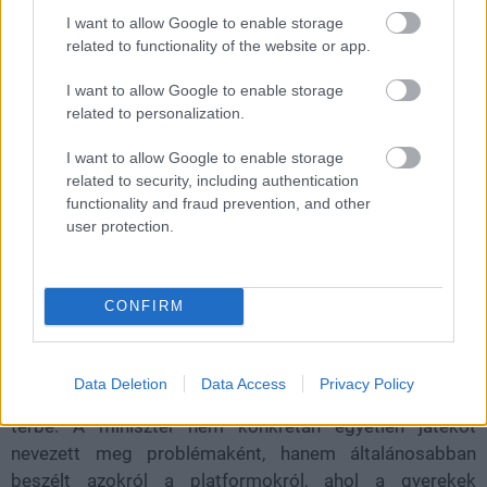
a Discord.
I want to allow Google to enable storage
related to functionality of the website or app.
Loaded
:
Unmute
21.86%
I want to allow Google to enable storage
Az
ausztrál mintára
tervezett brit közösségi média tiltás
related to personalization.
kiterjedhet az online videójátékokra is. A kormányzat
I want to allow Google to enable storage
online biztonságért felelős minisztere szerint a
related to security, including authentication
játékokon belüli ismeretlenekkel való kommunikáció
functionality and fraud prevention, and other
komoly veszélyt jelent a kiskorúakra, ezért szigorú
user protection.
korlátozásokat fontolgatnak az online platformokon.
Kanishka Narayan
egy interjú során
arról beszélt, hogy
CONFIRM
különösen aggasztónak tartja az úgynevezett "stranger
pairing" jelenséget, vagyis azt, amikor egy gyerek a
platform rendszere, a matchmaking vagy a játék
Data Deletion
Data Access
Privacy Policy
közösségi funkciói miatt idegen felnőttekkel kerül egy
térbe. A miniszter nem konkrétan egyetlen játékot
nevezett meg problémaként, hanem általánosabban
beszélt azokról a platformokról, ahol a gyerekek