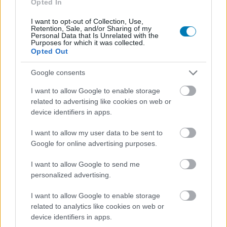
Opted In
Hozzászólások
I want to opt-out of Collection, Use,
Retention, Sale, and/or Sharing of my
Personal Data that Is Unrelated with the
Purposes for which it was collected.
Opted Out
Betilthatják a gyerekeknek,
Google consents
hogy idegenekkel beszéljenek a
I want to allow Google to enable storage
related to advertising like cookies on web or
Fortnite-ban és a Robloxban?
device identifiers in apps.
I want to allow my user data to be sent to
HP
|
2026 június 8. 15:30
Google for online advertising purposes.
I want to allow Google to send me
A brit kormány már nemcsak a közösségi
personalized advertising.
oldalakat korlátozná a gyerekek online védelme
I want to allow Google to enable storage
miatt, hanem az olyan játékplatformokat is,
related to analytics like cookies on web or
mint a Roblox, a Fortnite, a Minecraft vagy akár
device identifiers in apps.