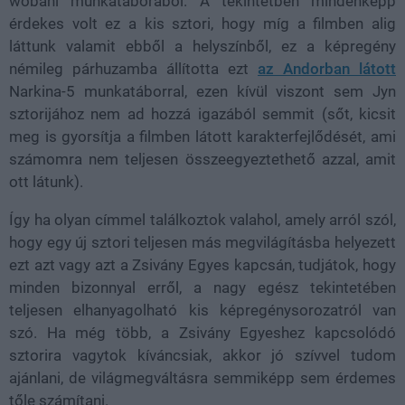
wobani munkatáborából. A tekintetben mindenképp
érdekes volt ez a kis sztori, hogy míg a filmben alig
láttunk valamit ebből a helyszínből, ez a képregény
némileg párhuzamba állította ezt
az Andorban látott
Narkina-5 munkatáborral, ezen kívül viszont sem Jyn
sztorijához nem ad hozzá igazából semmit (sőt, kicsit
meg is gyorsítja a filmben látott karakterfejlődését, ami
számomra nem teljesen összeegyeztethető azzal, amit
ott látunk).
Így ha olyan címmel találkoztok valahol, amely arról szól,
hogy egy új sztori teljesen más megvilágításba helyezett
ezt azt vagy azt a Zsivány Egyes kapcsán, tudjátok, hogy
minden bizonnyal erről, a nagy egész tekintetében
teljesen elhanyagolható kis képregénysorozatról van
szó. Ha még több, a Zsivány Egyeshez kapcsolódó
sztorira vagytok kíváncsiak, akkor jó szívvel tudom
ajánlani, de világmegváltásra semmiképp sem érdemes
tőle számítani.