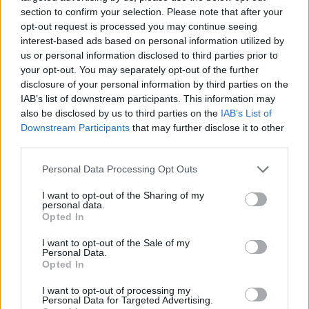
section to confirm your selection. Please note that after your
opt-out request is processed you may continue seeing
interest-based ads based on personal information utilized by
us or personal information disclosed to third parties prior to
SMASH by Meló-Diák: Homok, zene és a nyár legjobb
hangulata – Jön a második forduló! (X)
your opt-out. You may separately opt-out of the further
Július végén folytatódik a balatoni strandröplabda-
disclosure of your personal information by third parties on the
sorozat.
IAB’s list of downstream participants. This information may
also be disclosed by us to third parties on the
IAB’s List of
Downstream Participants
that may further disclose it to other
third parties.
Please note that this website/app uses one or more Google
Címkék:
#star wars
#rogue one - jyn erso
#zsivány egyes
Personal Data Processing Opt Outs
services and may gather and store information including but
#képregény
not limited to your visit or usage behaviour. You may click to
I want to opt-out of the Sharing of my
personal data.
grant or deny consent to Google and its third-party tags to
Opted In
use your data for below specified purposes in below Google
consent section.
I want to opt-out of the Sale of my
Personal Data.
Opted In
I want to opt-out of processing my
Personal Data for Targeted Advertising.