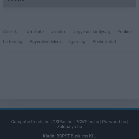
Címkék:
#fortnite
#roblox
#egyesült királyság
#online
biztonság
#gyerekvédelem
#gaming
#online chat
ComputerTrends.hu
|
GSPlus.hu
|
PCWPlus.hu
|
Puliwood.hu
|
Zoldpalya.hu
Kiadó:
BDPST Business Kft.