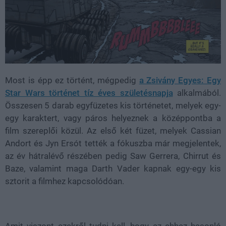
Most is épp ez történt, mégpedig
a Zsivány Egyes: Egy
Star Wars történet tíz éves születésnapja
alkalmából.
Összesen 5 darab egyfüzetes kis történetet, melyek egy-
egy karaktert, vagy páros helyeznek a középpontba a
film szereplői közül. Az első két füzet, melyek Cassian
Andort és Jyn Ersót tették a fókuszba már megjelentek,
az év hátralévő részében pedig Saw Gerrera, Chirrut és
Baze, valamint maga Darth Vader kapnak egy-egy kis
sztorit a filmhez kapcsolódóan.
Amit viszont ezekről tudni kell, hogy az ehhez hasonló