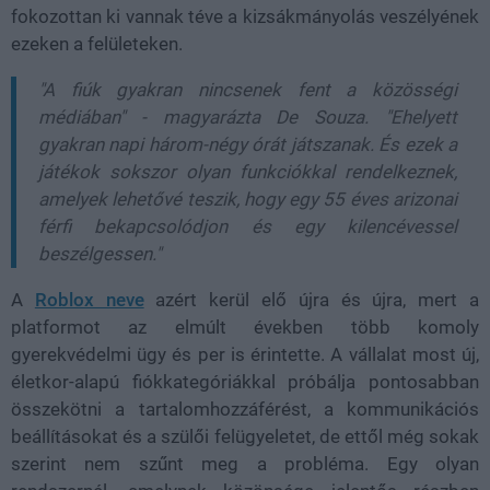
fokozottan ki vannak téve a kizsákmányolás veszélyének
ezeken a felületeken.
"A fiúk gyakran nincsenek fent a közösségi
médiában" - magyarázta De Souza. "Ehelyett
gyakran napi három-négy órát játszanak. És ezek a
játékok sokszor olyan funkciókkal rendelkeznek,
amelyek lehetővé teszik, hogy egy 55 éves arizonai
férfi bekapcsolódjon és egy kilencévessel
beszélgessen."
A
Roblox neve
azért kerül elő újra és újra, mert a
platformot az elmúlt években több komoly
gyerekvédelmi ügy és per is érintette. A vállalat most új,
életkor-alapú fiókkategóriákkal próbálja pontosabban
összekötni a tartalomhozzáférést, a kommunikációs
beállításokat és a szülői felügyeletet, de ettől még sokak
szerint nem szűnt meg a probléma. Egy olyan