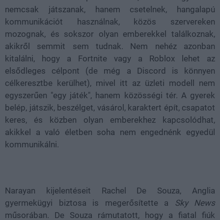
nemcsak játszanak, hanem csetelnek, hangalapú
kommunikációt használnak, közös szervereken
mozognak, és sokszor olyan emberekkel találkoznak,
akikről semmit sem tudnak. Nem nehéz azonban
kitalálni, hogy a Fortnite vagy a Roblox lehet az
elsődleges célpont (de még a Discord is könnyen
célkeresztbe kerülhet), mivel itt az üzleti modell nem
egyszerűen "egy játék", hanem közösségi tér. A gyerek
belép, játszik, beszélget, vásárol, karaktert épít, csapatot
keres, és közben olyan emberekhez kapcsolódhat,
akikkel a való életben soha nem engednénk egyedül
kommunikálni.
Narayan kijelentéseit Rachel De Souza, Anglia
gyermekügyi biztosa is megerősítette a
Sky News
műsorában. De Souza rámutatott, hogy a fiatal fiúk