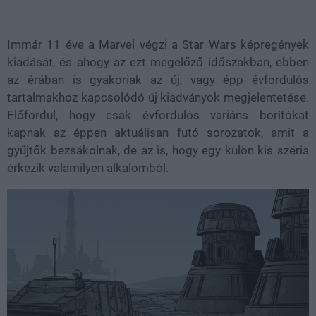
Loaded
:
Unmute
38.26%
Immár 11 éve a Marvel végzi a Star Wars képregények
kiadását, és ahogy az ezt megelőző időszakban, ebben
az érában is gyakoriak az új, vagy épp évfordulós
tartalmakhoz kapcsolódó új kiadványok megjelentetése.
Előfordul, hogy csak évfordulós variáns borítókat
kapnak az éppen aktuálisan futó sorozatok, amit a
gyűjtők bezsákolnak, de az is, hogy egy külön kis széria
érkezik valamilyen alkalomból.