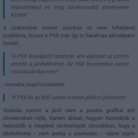
teljesítményt és még látványosabb élményeket
kínálni."
A szakember szerint azonban ez nem feltétlenül
probléma, hiszen a PS5 már így is hatalmas előrelépést
hozott.
"A PS5 lenyűgöző rendszer, ami egészen új szintre
emelte a játékélményt. Az SSD bevezetése szinte
csodaszámba ment"
- mondta, majd hozzátette:
"A PS5 és az SSD szinte minden játékot jobbá tett."
Yoshida szerint a jövő nem a puszta grafikai erő
növelésében rejlik, hanem abban, hogyan használják a
fejlesztők a meglévő technológiát okosabban, hogy a
játékélmény - nem pedig a pixelszám - váljon egyre