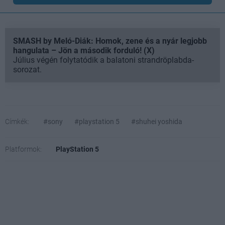
SMASH by Meló-Diák: Homok, zene és a nyár legjobb
hangulata – Jön a második forduló! (X)
Július végén folytatódik a balatoni strandröplabda-
sorozat.
Címkék:
#sony
#playstation 5
#shuhei yoshida
Platformok:
PlayStation 5