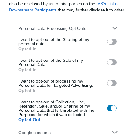
also be disclosed by us to third parties on the
IAB’s List of
Downstream Participants
that may further disclose it to other
third parties.
Please note that this website/app uses one or more Google
Personal Data Processing Opt Outs
services and may gather and store information including but
not limited to your visit or usage behaviour. You may click to
I want to opt-out of the Sharing of my
personal data.
grant or deny consent to Google and its third-party tags to
Hozzászólások
Opted In
use your data for below specified purposes in below Google
consent section.
I want to opt-out of the Sale of my
Personal Data.
Opted In
A PlayStation volt vezetője
I want to opt-out of processing my
Personal Data for Targeted Advertising.
szerint elérte határait a grafikai
Opted In
fejlődés, a PS5 már így is szinte
I want to opt-out of Collection, Use,
Retention, Sale, and/or Sharing of my
Personal Data that Is Unrelated with the
minden játékot jobbá tett
Purposes for which it was collected.
Opted Out
Csirke
|
2025 október 22. 18:33
Google consents