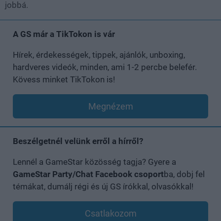
jobbá.
A GS már a TikTokon is vár
Hírek, érdekességek, tippek, ajánlók, unboxing,
hardveres videók, minden, ami 1-2 percbe belefér.
Kövess minket TikTokon is!
Megnézem
Beszélgetnél velünk erről a hírről?
Lennél a GameStar közösség tagja? Gyere a
GameStar Party/Chat Facebook csoport
ba, dobj fel
témákat, dumálj régi és új GS írókkal, olvasókkal!
Csatlakozom