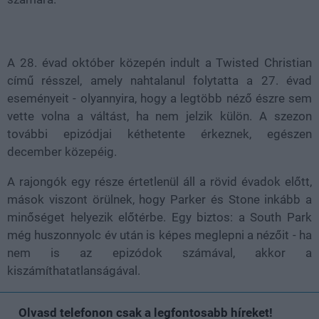
A 28. évad október közepén indult a Twisted Christian
című résszel, amely nahtalanul folytatta a 27. évad
eseményeit - olyannyira, hogy a legtöbb néző észre sem
vette volna a váltást, ha nem jelzik külön. A szezon
további epizódjai kéthetente érkeznek, egészen
december közepéig.
A rajongók egy része értetlenül áll a rövid évadok előtt,
mások viszont örülnek, hogy Parker és Stone inkább a
minőséget helyezik előtérbe. Egy biztos: a South Park
még huszonnyolc év után is képes meglepni a nézőit - ha
nem is az epizódok számával, akkor a
kiszámíthatatlanságával.
Olvasd telefonon csak a legfontosabb híreket!