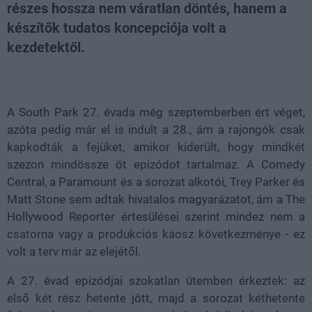
részes hossza nem váratlan döntés, hanem a
készítők tudatos koncepciója volt a
kezdetektől.
Loaded
:
Unmute
100.00%
A South Park 27. évada még szeptemberben ért véget,
azóta pedig már el is indult a 28., ám a rajongók csak
kapkodták a fejüket, amikor kiderült, hogy mindkét
szezon mindössze öt epizódot tartalmaz. A Comedy
Central, a Paramount és a sorozat alkotói, Trey Parker és
Matt Stone sem adtak hivatalos magyarázatot, ám a The
Hollywood Reporter értesülései szerint mindez nem a
csatorna vagy a produkciós káosz következménye - ez
volt a terv már az elejétől.
A 27. évad epizódjai szokatlan ütemben érkeztek: az
első két rész hetente jött, majd a sorozat kéthetente