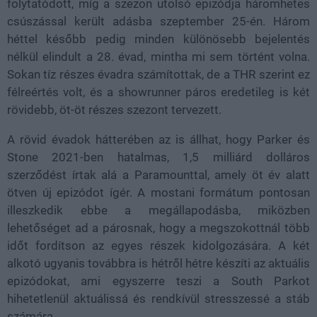
folytatódott, míg a szezon utolsó epizódja háromhetes
csúszással került adásba szeptember 25-én. Három
héttel később pedig minden különösebb bejelentés
nélkül elindult a 28. évad, mintha mi sem történt volna.
Sokan tíz részes évadra számítottak, de a THR szerint ez
félreértés volt, és a showrunner páros eredetileg is két
rövidebb, öt-öt részes szezont tervezett.
A rövid évadok hátterében az is állhat, hogy Parker és
Stone 2021-ben hatalmas, 1,5 milliárd dolláros
szerződést írtak alá a Paramounttal, amely öt év alatt
ötven új epizódot ígér. A mostani formátum pontosan
illeszkedik ebbe a megállapodásba, miközben
lehetőséget ad a párosnak, hogy a megszokottnál több
időt fordítson az egyes részek kidolgozására. A két
alkotó ugyanis továbbra is hétről hétre készíti az aktuális
epizódokat, ami egyszerre teszi a South Parkot
hihetetlenül aktuálissá és rendkívül stresszessé a stáb
számára.