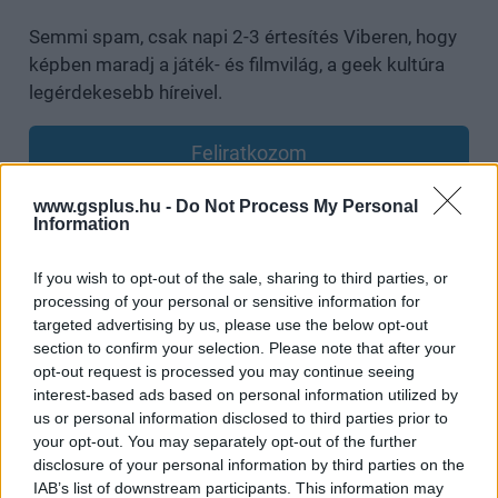
Semmi spam, csak napi 2-3 értesítés Viberen, hogy
képben maradj a játék- és filmvilág, a geek kultúra
legérdekesebb híreivel.
Feliratkozom
www.gsplus.hu -
Do Not Process My Personal
Information
SMASH by Meló-Diák: Homok, zene és a nyár legjobb
If you wish to opt-out of the sale, sharing to third parties, or
hangulata – Jön a második forduló! (X)
Július végén folytatódik a balatoni strandröplabda-
processing of your personal or sensitive information for
sorozat.
targeted advertising by us, please use the below opt-out
section to confirm your selection. Please note that after your
opt-out request is processed you may continue seeing
interest-based ads based on personal information utilized by
us or personal information disclosed to third parties prior to
Címkék:
#south park
#paramount
#donald trump
your opt-out. You may separately opt-out of the further
disclosure of your personal information by third parties on the
IAB’s list of downstream participants. This information may