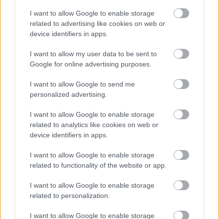
I want to allow Google to enable storage
related to advertising like cookies on web or
Shuhei Yoshida szerint a grafikai ugrások kora
device identifiers in apps.
lejárt, de a PS5 már így is forradalmasította a
játékélményt.
I want to allow my user data to be sent to
Google for online advertising purposes.
Loaded
:
Unmute
81.69%
I want to allow Google to send me
personalized advertising.
A játékipar évtizedeken át a látvány folyamatos
javításáról szólt, de mostanra több iparági veterán is úgy
I want to allow Google to enable storage
látja, a technológiai fejlődés elérte a plafont. A
related to analytics like cookies on web or
device identifiers in apps.
PlayStation korábbi indie-részlegének vezetője, Shuhei
Yoshida a Friends Per Second podcastben arról beszélt,
I want to allow Google to enable storage
hogy a grafikai különbségek ma már alig észrevehetők.
related to functionality of the website or app.
"A grafika szinte elérte azt a szintet, hogy én
I want to allow Google to enable storage
magam sem tudom megmondani, mikor van
related to personalization.
bekapcsolva a ray tracing, hacsak nem látom
I want to allow Google to enable storage