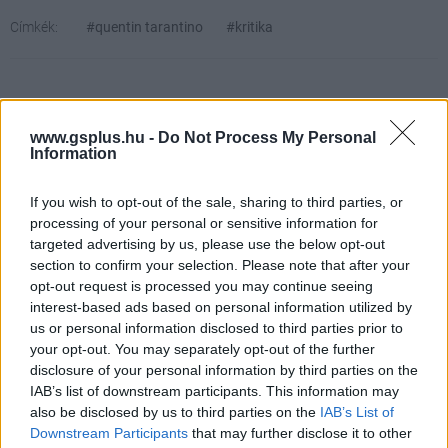
Címkék:
#quentin tarantino
#kritika
www.gsplus.hu -
Do Not Process My Personal
Information
If you wish to opt-out of the sale, sharing to third parties, or
processing of your personal or sensitive information for
Hozzászólások
targeted advertising by us, please use the below opt-out
section to confirm your selection. Please note that after your
opt-out request is processed you may continue seeing
interest-based ads based on personal information utilized by
Egy újításnak hála ingyen
us or personal information disclosed to third parties prior to
your opt-out. You may separately opt-out of the further
tolhatjuk co-opban a Ghost
disclosure of your personal information by third parties on the
IAB’s list of downstream participants. This information may
Recon: Breakpointot
also be disclosed by us to third parties on the
IAB’s List of
Downstream Participants
that may further disclose it to other