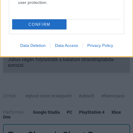
megjelenéskor.
user protection.
Szerintetek hogy sikerültek a Ghost Recon: Breakpoint
újításai?
CONFIRM
Data Deletion
Data Access
Privacy Policy
SMASH by Meló-Diák: Homok, zene és a nyár legjobb
hangulata – Jön a második forduló! (X)
Július végén folytatódik a balatoni strandröplabda-
sorozat.
Címkék:
#ghost recon: breakpoint
#ubisoft
#friend pass
Platformok:
Google Stadia
PC
PlayStation 4
Xbox
One