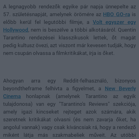
A legnagyobb rendezők egyike pár napja ünnepelte az
57. születésnapját, amelynek örömére az
HBO GO-ra
is
előbb kerül fel legutóbbi filmje, a
Volt egyszer egy
Hollywood
, nem is beszélve a többi alkotásáról. Quentin
Tarantino rendezései klasszikusok lettek, őt magát
pedig kultusz övezi, azt viszont már kevesen tudják, hogy
nem csupán olvassa a filmkritikákat, írja is őket.
Ahogyan arra egy Reddit-felhasználó, bizonyos
beyondtheframe felhívta a figyelmet, a
New Beverly
Cinema
honlapnak (amelynek Tarantino az egyik
tulajdonosa) van egy "Tarantino's Reviews" szekciója,
amely igazi kincseket rejteget azok számára, akik
szeretnek kritikákat olvasni (és nem zavarja őket, ha
angolul vannak) vagy csak kíváncsiak rá, hogy a rendező
miként látja más szakmabeliek műveit. Az utóbbi