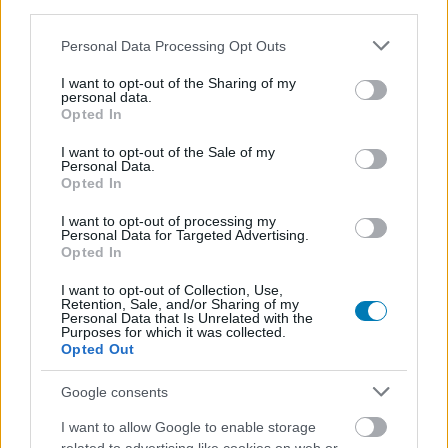
third parties.
Szabi
|
2020 április 1. 07:33
Please note that this website/app uses one or more Google
Personal Data Processing Opt Outs
services and may gather and store information including but
not limited to your visit or usage behaviour. You may click to
I want to opt-out of the Sharing of my
A Friend Passt mindenki megkapja, akinek meg
personal data.
grant or deny consent to Google and its third-party tags to
Opted In
van a Ubisoft játéka, és három pajtit
use your data for below specified purposes in below Google
consent section.
invitálhattok meg vele egy kis lövöldözésre.
I want to opt-out of the Sale of my
Personal Data.
Opted In
Loaded
:
Unmute
20.81%
I want to opt-out of processing my
Personal Data for Targeted Advertising.
A Ubisoft nagyon próbálkozik, hogy a csapnivaló
Opted In
minőségben megjelent Ghost Recon: Breakpointot
I want to opt-out of Collection, Use,
valahogy kipofozza, és népszerűvé tegye. Legutóbb
egy
Retention, Sale, and/or Sharing of my
ingyenes hétvége keretében
Personal Data that Is Unrelated with the
nézhettük meg, hogyan
Purposes for which it was collected.
sikerültek
a beígért combos változtatások
, most pedig
Opted Out
egy olyan mechanika élesedett, amivel úgy játszhatunk
Google consents
az ismerőseinkkel, hogy nekik nem kell megvenniük a
kétes hírű címet.
I want to allow Google to enable storage