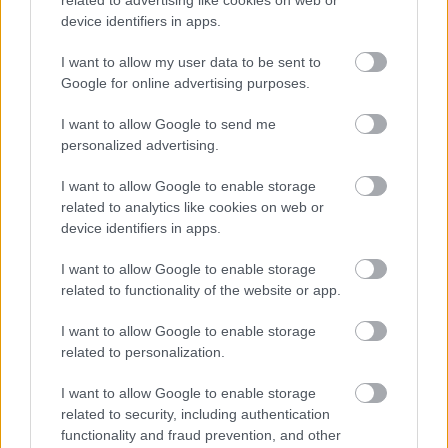
related to advertising like cookies on web or
device identifiers in apps.
I want to allow my user data to be sent to
A stúdió most jelentette be a Friend Pass-t, amit
Google for online advertising purposes.
mindenki megkap, aki megvásárolta a játékot. Ezzel
egyszerre három pajtást hívhattok meg, hogy együtt
I want to allow Google to send me
pásztázzátok körül Auroa drónoktól hemzsgő szigetét.
personalized advertising.
Azoknak akik így akarnak csatlakozni, szükségük lesz
I want to allow Google to enable storage
a Ghost Recon: Breakpoint próbaverziójára, amit bárki
related to analytics like cookies on web or
letölthet; emellett a konzolosoknak PS Plus vagy Xbox
device identifiers in apps.
Live előfizetésre is be kell ruházni, ha esetleg nem lenne.
I want to allow Google to enable storage
Ha valaki az ingyenes hétvégén belenézett a
related to functionality of the website or app.
Breakpointba, akkor neki elegendő az a verzió, nem kell
külön a trial változatot is letölteni, ami egyébként hat
I want to allow Google to enable storage
related to personalization.
órányi játékidőt tesz lehetővé. Mindenképp elismerésre
méltó az a kitartás, amivel a stúdió megpróbálja rendbe
I want to allow Google to enable storage
hozni a játék hibáit, de persze mind jobban örültünk
related to security, including authentication
volna, ha eleve nem egy félkész játékot kapunk
functionality and fraud prevention, and other