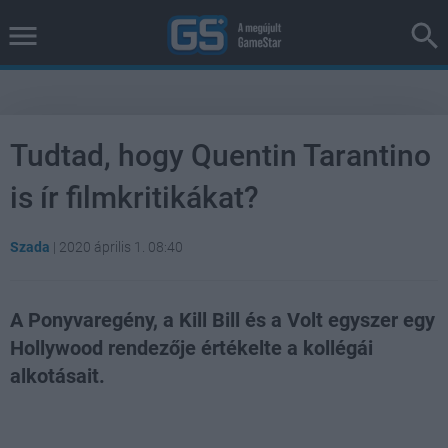
Tudtad, hogy Quentin Tarantino
is ír filmkritikákat?
Szada
|
2020 április 1. 08:40
A Ponyvaregény, a Kill Bill és a Volt egyszer egy
Hollywood rendezője értékelte a kollégái
alkotásait.
Loaded
:
Unmute
37.00%