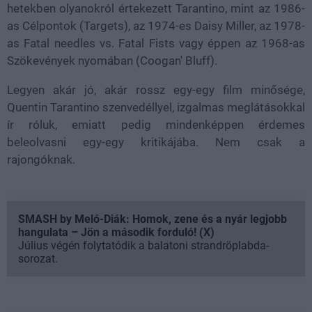
hetekben olyanokról értekezett Tarantino, mint az 1986-
as Célpontok (Targets), az 1974-es Daisy Miller, az 1978-
as Fatal needles vs. Fatal Fists vagy éppen az 1968-as
Szökevények nyomában (Coogan' Bluff).
Legyen akár jó, akár rossz egy-egy film minősége,
Quentin Tarantino szenvedéllyel, izgalmas meglátásokkal
ír róluk, emiatt pedig mindenképpen érdemes
beleolvasni egy-egy kritikájába. Nem csak a
rajongóknak.
SMASH by Meló-Diák: Homok, zene és a nyár legjobb
hangulata – Jön a második forduló! (X)
Július végén folytatódik a balatoni strandröplabda-
sorozat.