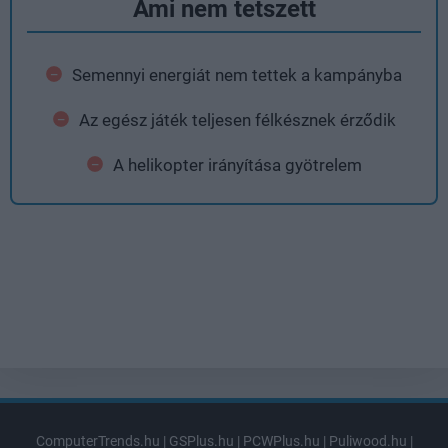
Ami nem tetszett
Semennyi energiát nem tettek a kampányba
Az egész játék teljesen félkésznek érződik
A helikopter irányítása gyötrelem
ComputerTrends.hu
|
GSPlus.hu
|
PCWPlus.hu
|
Puliwood.hu
|