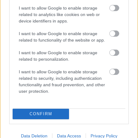
közönséget is képes lett volna megszólítani.
I want to allow Google to enable storage
related to analytics like cookies on web or
device identifiers in apps.
Az elmúlt napokban több rajongói kezdeményezés is
I want to allow Google to enable storage
related to functionality of the website or app.
elindult annak érdekében, hogy az Amazon felülvizsgálja
döntését. Ezek között szerepelnek online petíciók,
I want to allow Google to enable storage
közvetlen ügyfélszolgálati megkeresések, valamint egy
related to personalization.
adománygyűjtés is, amelynek célja egy #SaveStargate
feliratú reklámszalag repültetése az Amazon stúdiójának
I want to allow Google to enable storage
related to security, including authentication
központja fölött. A legnagyobb petíció már több mint 40
functionality and fraud prevention, and other
ezer aláírást gyűjtött össze.
user protection.
Bár iparági információk szerint az Amazon továbbra sem
mondott le teljesen a franchise jövőjéről, jelenleg úgy
CONFIRM
tűnik, hogy ez a konkrét projekt volt az egyetlen olyan új
Csillagkapu-sorozat, amelyben az eredeti alkotók és
színészek közül többen is részt vehettek volna.
Data Deletion
Data Access
Privacy Policy