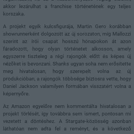
akkor lezárulhat a franchise történetének egy teljes
korszaka.
A projekt egyik kulcsfigurája, Martin Gero korábban
showrunnerként dolgozott az új sorozaton, míg Mallozzi
szerint az írói csapat hosszú hónapokon át azon
fáradozott, hogy olyan történetet alkosson, amely
egyszerre tiszteleg a régi rajongók előtt és képes új
nézőket is bevonzani. Shanks ugyan soha nem erősítette
meg hivatalosan, hogy szerepelt volna az új
produkcióban, a rajongók többsége biztosra vette, hogy
Daniel Jackson valamilyen formában visszatért volna a
képernyőre.
Az Amazon egyelőre nem kommentálta hivatalosan a
projekt törlését, így továbbra sem ismert, pontosan mi
vezetett a döntéshez. A Stargate-közösség azonban
láthatóan nem adta fel a reményt, és a következő