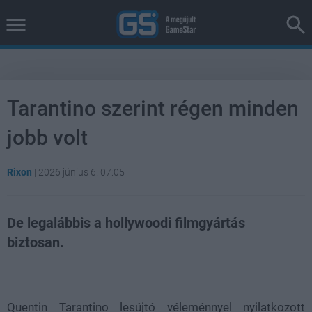
Tarantino szerint régen minden
jobb volt
Rixon
|
2026 június 6. 07:05
De legalábbis a hollywoodi filmgyártás
biztosan.
Loaded
:
Unmute
38.26%
Quentin Tarantino lesújtó véleménnyel nyilatkozott