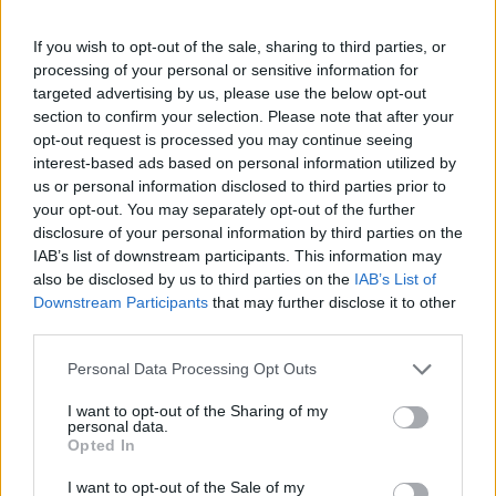
írisze
If you wish to opt-out of the sale, sharing to third parties, or
Chavalier
|
2026 június 5. 15:04
processing of your personal or sensitive information for
targeted advertising by us, please use the below opt-out
section to confirm your selection. Please note that after your
Michael Shanks, a Stargate SG-1 sztárja szerint
opt-out request is processed you may continue seeing
interest-based ads based on personal information utilized by
most a rajongók kezében van a franchise
us or personal information disclosed to third parties prior to
jövője.
your opt-out. You may separately opt-out of the further
disclosure of your personal information by third parties on the
Loaded
:
Unmute
IAB’s list of downstream participants. This information may
21.86%
also be disclosed by us to third parties on the
IAB’s List of
Downstream Participants
that may further disclose it to other
Komoly csalódás érte a Csillagkapu-rajongókat a héten,
third parties.
amikor kiderült, hogy az Amazon
eláll
a régóta várt új
sorozat elkészítésétől. A projektet mindössze fél évvel
Please note that this website/app uses one or more Google
Personal Data Processing Opt Outs
korábban
jelentették be
, így a hír sokakat
services and may gather and store information including but
not limited to your visit or usage behaviour. You may click to
I want to opt-out of the Sharing of my
megdöbbentett. Most pedig az eredeti Csillagkapu
personal data.
grant or deny consent to Google and its third-party tags to
(Stargate SG-1) sorozat egyik legismertebb színésze,
Opted In
use your data for below specified purposes in below Google
Michael Shanks is megszólalt az ügyben, és nyíltan arra
consent section.
I want to opt-out of the Sale of my