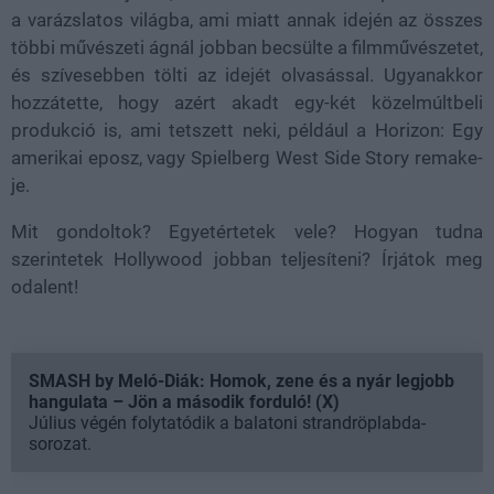
a varázslatos világba, ami miatt annak idején az összes
többi művészeti ágnál jobban becsülte a filmművészetet,
és szívesebben tölti az idejét olvasással. Ugyanakkor
hozzátette, hogy azért akadt egy-két közelmúltbeli
produkció is, ami tetszett neki, például a Horizon: Egy
amerikai eposz, vagy Spielberg West Side Story remake-
je.
Mit gondoltok? Egyetértetek vele? Hogyan tudna
szerintetek Hollywood jobban teljesíteni? Írjátok meg
odalent!
SMASH by Meló-Diák: Homok, zene és a nyár legjobb
hangulata – Jön a második forduló! (X)
Július végén folytatódik a balatoni strandröplabda-
sorozat.