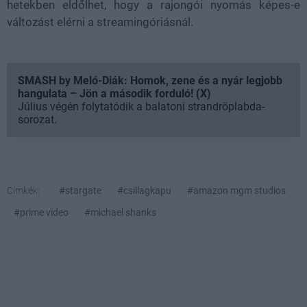
hetekben eldőlhet, hogy a rajongói nyomás képes-e
változást elérni a streamingóriásnál.
SMASH by Meló-Diák: Homok, zene és a nyár legjobb
hangulata – Jön a második forduló! (X)
Július végén folytatódik a balatoni strandröplabda-
sorozat.
Címkék:
#stargate
#csillagkapu
#amazon mgm studios
#prime video
#michael shanks