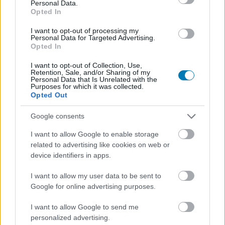
biztatja a rajongókat, hogy hallassák a hangjukat.
Personal Data.
Opted In
I’m gonna simply say this: if you are at all
I want to opt-out of processing my
interested in a Stargate show with ANY of the
Personal Data for Targeted Advertising.
Opted In
original creators/performers involved, now is the
time to say something. Otherwise it really will be
I want to opt-out of Collection, Use,
Retention, Sale, and/or Sharing of my
the end of that chapter forever. Let them know you
Personal Data that Is Unrelated with the
are THERE
https://t.co/6nRr9SSTNf
Purposes for which it was collected.
Opted Out
— Michael Shanks (@MichaelShanks)
June 4, 2026
Google consents
Shanks, aki Daniel Jackson karakterét alakította a
mozifilmként indult franchise legismertebb sorozatában
I want to allow Google to enable storage
és több későbbi folytatásban is, egy közösségi médiás
related to advertising like cookies on web or
device identifiers in apps.
bejegyzésben reagált azokra a hírekre, amelyek szerint
az Amazon azért kaszálta el a projektet, mert attól
I want to allow my user data to be sent to
tartott, hogy az kizárólag a régi rajongókat érdekelné. A
Google for online advertising purposes.
franchise veterán írójával, Joseph Mallozzi készült IGN-
interjút megosztva
vitatta ezt az állítást
, és csatlakozott
I want to allow Google to send me
personalized advertising.
azokhoz, akik szerint az új sorozat jóval szélesebb