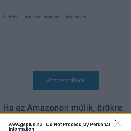
Címkék:
#quentin tarantino
#hollywood
Hozzászólások
Ha az Amazonon múlik, örökre
zárva maradhat a Csillagkapu
www.gsplus.hu -
Do Not Process My Personal
Information