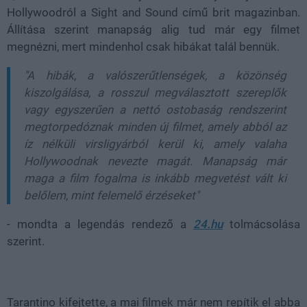
Hollywoodról a Sight and Sound című brit magazinban.
Állítása szerint manapság alig tud már egy filmet
megnézni, mert mindenhol csak hibákat talál bennük.
"A hibák, a valószerűtlenségek, a közönség
kiszolgálása, a rosszul megválasztott szereplők
vagy egyszerűen a nettó ostobaság rendszerint
megtorpedóznak minden új filmet, amely abból az
íz nélküli virsligyárból kerül ki, amely valaha
Hollywoodnak nevezte magát. Manapság már
maga a film fogalma is inkább megvetést vált ki
belőlem, mint felemelő érzéseket"
- mondta a legendás rendező a
24.hu
tolmácsolása
szerint.
Tarantino kifejtette, a mai filmek már nem repítik el abba