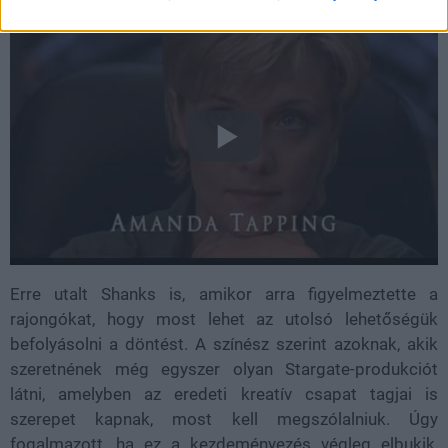
Erre utalt Shanks is, amikor arra figyelmeztette a
rajongókat, hogy most lehet az utolsó lehetőségük
befolyásolni a döntést. A színész szerint azoknak, akik
szeretnének még egyszer olyan Stargate-produkciót
látni, amelyben az eredeti kreatív csapat tagjai is
szerepet kapnak, most kell megszólalniuk. Úgy
fogalmazott, ha ez a kezdeményezés végleg elbukik,